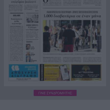
Απόλλων Sendo: Στις 2/9 η εκδίκαση των
13:47
ασφαλιστικών μέτρων
Καιρός: Πιο θερμή φάση από το Σαββατοκύριακο
13:44
– Πότε κορυφώνεται η άνοδος της θερμοκρασίας
ΓΙΝΕ ΣΥΝΔΡΟΜΗΤΗΣ