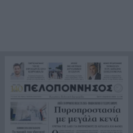
«My Brilliant Career»: Η γυναίκα που αρνήθηκε
14:10
το «και ζήσαν αυτοί καλά» επιστρέφει 125
χρόνια μετά
Γιάννης Βαρβιτσιώτης: Με την ελληνική σημαία
14:08
και στρατιωτικές τιμές στην τελευταία του
διαδρομή
Δυτική Αχαΐα: Νέος εξοπλισμός για το άλμα εις
14:02
ύψος στο Δημοτικό Στάδιο Κάτω Αχαΐας
Αίγιο: Σε κατάσταση εκτάκτου ανάγκης –
14:00
Αυτοδιοικητική σύσκεψη για την επόμενη μέρα
της φωτιάς
Ανδρίτσαινα–Κρέστενα: 271 κάτοικοι σε
13:56
προληπτικούς ελέγχους από επτά ειδικότητες
Στη Βουλή ο αποκλεισμός του «ΜΙΤΟΣ» από το
13:48
Κέντρο Ημέρας Αυτισμού στην Πάτρα