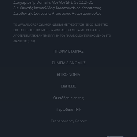
Διαχειριστής Domain: ΛΟΥΛΟΥΔΗΣ ΘΕΟΔΩΡΟΣ
Διευθυντής Ιστοσελίδας: Κωνσταντίνος Καράπαπας
Διευθυντής Σύνταξης: Απόστολος Αναστασόπουλος
ΤΟ WWW.PELOP.GR ΣΥΜΜΟΡΦΩΝΕΤΑΙ ΜΕ ΤΗ ΣΥΣΤΑΣΗ (ΕΕ) 2018/334 ΤΗΣ
ΕΠΙΤΡΟΠΗΣ ΤΗΣ 1ΗΣ ΜΑΡΤΙΟΥ 2018 ΣΧΕΤΙΚΑ ΜΕ ΤΑ ΜΕΤΡΑ ΓΙΑ ΤΗΝ
ΑΠΟΤΕΛΕΣΜΑΤΙΚΗ ΑΝΤΙΜΕΤΩΠΙΣΗ ΤΟΥ ΠΑΡΑΝΟΜΟΥ ΠΕΡΙΕΧΟΜΕΝΟΥ ΣΤΟ
ΔΙΑΔΙΚΤΥΟ (L 63).
ΠΡΟΦΙΛ ΕΤΑΙΡΙΑΣ
ΣΗΜΕΙΑ ΔΙΑΝΟΜΗΣ
ΕΠΙΚΟΙΝΩΝΙΑ
ΕΙΔΗΣΕΙΣ
Οι ειδήσεις σε tag
Περιοδικό TRIP
Transparency Report