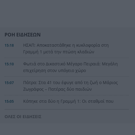
ΡΟΗ ΕΙΔΗΣΕΩΝ
ΗΣΑΠ: Αποκαταστάθηκε η κυκλοφορία στη
15:18
Γραμμή 1 μετά την πτώση κλαδιών
Φωτιά στο Δικαστικό Μέγαρο Πειραιά: Μεγάλη
15:10
επιχείρηση στον υπόγειο χώρο
Πάτρα: Στα 41 του έφυγε από τη ζωή ο Μάριος
15:07
Ζωγράφος – Πατέρας δύο παιδιών
Κόπηκε στα δύο η Γραμμή 1: Οι σταθμοί που
15:05
έκλεισαν μετά την πτώση κλαδιών
ΟΛΕΣ ΟΙ ΕΙΔΗΣΕΙΣ
Δυτική Αττική: Στη Λούμπα το βάρος της μάχης –
14:59
Συνεχείς ρίψεις σε τέσσερις ζώνες