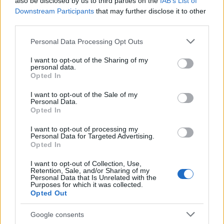
also be disclosed by us to third parties on the
IAB’s List of
Downstream Participants
that may further disclose it to other
third parties.
Please note that this website/app uses one or more Google
Personal Data Processing Opt Outs
services and may gather and store information including but
not limited to your visit or usage behaviour. You may click to
I want to opt-out of the Sharing of my
personal data.
grant or deny consent to Google and its third-party tags to
Opted In
use your data for below specified purposes in below Google
consent section.
I want to opt-out of the Sale of my
Personal Data.
Opted In
I want to opt-out of processing my
Personal Data for Targeted Advertising.
Opted In
I want to opt-out of Collection, Use,
Η «Πελοπόννησος» και το pelop.gr σε
Retention, Sale, and/or Sharing of my
Personal Data that Is Unrelated with the
ανοιχτή γραμμή με τον Πολίτη
Purposes for which it was collected.
Opted Out
Η φωνή σου έχει δύναμη – στείλε παράπονα,
καταγγελίες ή ιδέες για τη γειτονιά σου.
Google consents