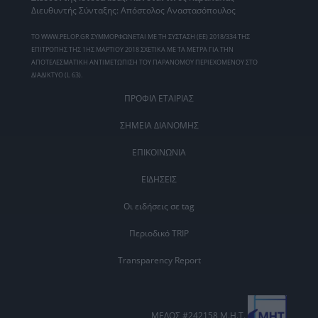
Διευθυντής Σύνταξης: Απόστολος Αναστασόπουλος
ΤΟ WWW.PELOP.GR ΣΥΜΜΟΡΦΩΝΕΤΑΙ ΜΕ ΤΗ ΣΥΣΤΑΣΗ (ΕΕ) 2018/334 ΤΗΣ
ΕΠΙΤΡΟΠΗΣ ΤΗΣ 1ΗΣ ΜΑΡΤΙΟΥ 2018 ΣΧΕΤΙΚΑ ΜΕ ΤΑ ΜΕΤΡΑ ΓΙΑ ΤΗΝ
ΑΠΟΤΕΛΕΣΜΑΤΙΚΗ ΑΝΤΙΜΕΤΩΠΙΣΗ ΤΟΥ ΠΑΡΑΝΟΜΟΥ ΠΕΡΙΕΧΟΜΕΝΟΥ ΣΤΟ
ΔΙΑΔΙΚΤΥΟ (L 63).
ΠΡΟΦΙΛ ΕΤΑΙΡΙΑΣ
ΣΗΜΕΙΑ ΔΙΑΝΟΜΗΣ
ΕΠΙΚΟΙΝΩΝΙΑ
ΕΙΔΗΣΕΙΣ
Οι ειδήσεις σε tag
Περιοδικό TRIP
Transparency Report
ΜΕΛΟΣ #242158 Μ.Η.Τ.