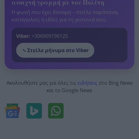
ανοιχτή γραμμή με τον Πολίτη
Η φωνή σου έχει δύναμη – στείλε παράπονα,
καταγγελίες ή ιδέες για τη γειτονιά σου.
Viber:
+306909196125
Στείλε μήνυμα στο Viber
Ακολουθήστε μας για όλες τις
ειδήσεις
στο Bing News
και το Google News