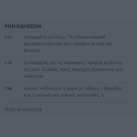
ΡΟΗ ΕΙΔΗΣΕΩΝ
«Πολωμένο μελτέμι»: Το σπάνιο καιρικό
7:23
φαινόμενο 50ετίας που «έκαψε» Αττική και
Βοιωτία
Συναγερμός για τις πυρκαγιές: Υψηλός κίνδυνος
7:15
στη Δυτ. Ελλάδα, ποιες περιοχές βρίσκονται στο
«κόκκινο»
Καιρός: «Ψήνεται» η χώρα με 38άρια – Βοριάδες
7:06
έως 7 μποφόρ και τοπικές καταιγίδες, η
πρόγνωση για την Πάτρα
ΟΛΕΣ ΟΙ ΕΙΔΗΣΕΙΣ
Προσοχή στο πιάτο: Οι τροφές που μπορεί να
23:22
«συγκρουστούν» με φάρμακα
Σύγκρουση ελικοπτέρων στην Ψάθα: Στο
23:05