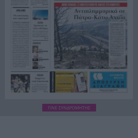
τουρίστα
Συμφωνία Ιράν – Ομάν για νέα ναυτιλιακή
20:51
διαδρομή στα Στενά του Ορμούζ
Ήττα-αποκλεισμός για την Εθνική Nέων
20:38
Γυναικών στο Ευρωπαϊκό
ΓΙΝΕ ΣΥΝΔΡΟΜΗΤΗΣ