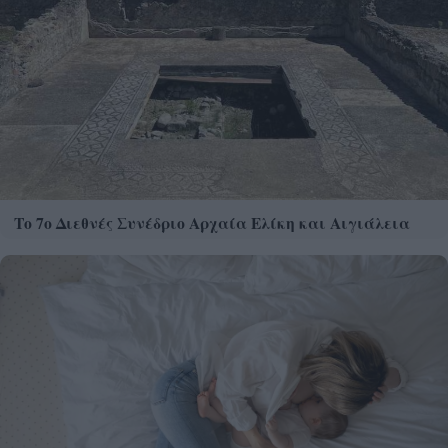
Το 7ο Διεθνές Συνέδριο Αρχαία Ελίκη και Αιγιάλεια