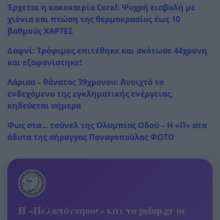
Έρχεται η κακοκαιρία Coral: Ψυχρή εισβολή με
χιόνια και πτώση της θερμοκρασίας έως 10
βαθμούς ΧΑΡΤΕΣ
Δαφνί: Τρόφιμος επιτέθηκε και σκότωσε 44χρονη
και εξαφανίστηκε!
Λάρισα – θάνατος 39χρονου: Ανοιχτό το
ενδεχόμενο της εγκληματικής ενέργειας,
κηδεύεται σήμερα
Φως στα… τούνελ της Ολυμπίας Οδού – Η «Π» στα
άδυτα της σήραγγας Παναγοπούλας ΦΩΤΟ
Η «Πελοπόννησος» και το pelop.gr σε