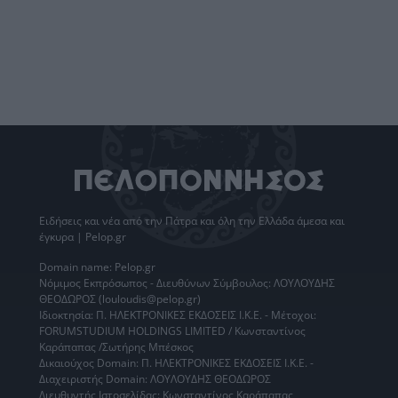
Ειδήσεις
και νέα από την
Πάτρα
και όλη την Ελλάδα άμεσα και
έγκυρα | Pelop.gr
Domain name: Pelop.gr
Νόμιμος Εκπρόσωπος - Διευθύνων Σύμβουλος: ΛΟΥΛΟΥΔΗΣ
ΘΕΟΔΩΡΟΣ (louloudis@pelop.gr)
Ιδιοκτησία: Π. ΗΛΕΚΤΡΟΝΙΚΕΣ ΕΚΔΟΣΕΙΣ Ι.Κ.Ε. - Μέτοχοι:
FORUMSTUDIUM HOLDINGS LIMITED / Κωνσταντίνος
Καράπαπας /Σωτήρης Μπέσκος
Δικαιούχος Domain: Π. ΗΛΕΚΤΡΟΝΙΚΕΣ ΕΚΔΟΣΕΙΣ Ι.Κ.Ε. -
Διαχειριστής Domain: ΛΟΥΛΟΥΔΗΣ ΘΕΟΔΩΡΟΣ
Διευθυντής Ιστοσελίδας: Κωνσταντίνος Καράπαπας