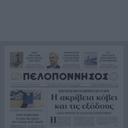
Ηλεκτρική διασύνδεση Ελλάδας – Κύπρου:
21:53
Μπήκε η Meridiam στο έργο του ΑΔΜΗΕ
Η Σκόπελος στους κορυφαίους
21:45
κινηματογραφικούς προορισμούς της Μεσογείου
Πώς το φαγόπυρο μπορεί να συμβάλει στον
21:37
έλεγχο του βάρους
Συναγερμός στη Βόρεια Καρολίνα: Πολλοί νεκροί
21:27
σε μαζικούς πυροβολισμούς
Κέρκυρα: Ο κρυμμένος «σκουπιδότοπος» κάτω
21:20
από τη θάλασσα, συγκλονιστικές υποβρύχιες
εικόνες
Το απόλυτο summer roadtrip από την άγρια
21:12
Μάνη στην καστροπολιτεία της Μονεμβασίας
Σύμη: Εντοπίστηκε σορός άνδρα στον Πανορμίτη
21:02
– Πιθανότατα ανήκει στον αγνοούμενο Γερμανό