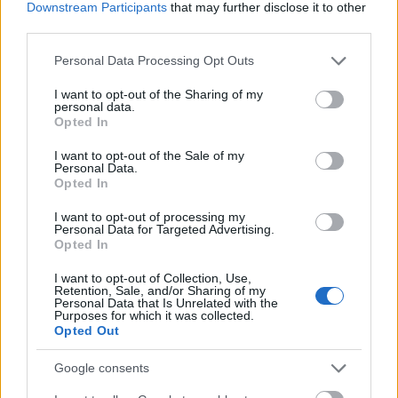
Downstream Participants
that may further disclose it to other
Χρησιμοποιείς Google passkeys για τους κωδικούς σου;
third parties.
Και όμως μπορούν να τους κλέψουν
Please note that this website/app uses one or more Google
Personal Data Processing Opt Outs
services and may gather and store information including but
not limited to your visit or usage behaviour. You may click to
I want to opt-out of the Sharing of my
personal data.
grant or deny consent to Google and its third-party tags to
Opted In
use your data for below specified purposes in below Google
consent section.
I want to opt-out of the Sale of my
Personal Data.
Opted In
I want to opt-out of processing my
Personal Data for Targeted Advertising.
Opted In
I want to opt-out of Collection, Use,
Retention, Sale, and/or Sharing of my
Personal Data that Is Unrelated with the
Purposes for which it was collected.
Opted Out
Μετάλλιο για τον Γυμναστικό Σύλλογο Δύμης στο
Google consents
Πανελλήνιο Πρωτάθλημα Πίστας