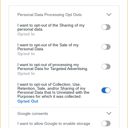
third parties.
Please note that this website/app uses one or more Google
Personal Data Processing Opt Outs
services and may gather and store information including but
not limited to your visit or usage behaviour. You may click to
I want to opt-out of the Sharing of my
Θηλασμός: Το «θαύμα» των πρώτων 1.000 ημερών – Τι
personal data.
grant or deny consent to Google and its third-party tags to
συμβαίνει στον εγκέφαλο του μωρού
Opted In
use your data for below specified purposes in below Google
consent section.
I want to opt-out of the Sale of my
Personal Data.
Opted In
I want to opt-out of processing my
Personal Data for Targeted Advertising.
Opted In
I want to opt-out of Collection, Use,
Retention, Sale, and/or Sharing of my
Personal Data that Is Unrelated with the
Purposes for which it was collected.
Opted Out
Google consents
I want to allow Google to enable storage
Χρησιμοποιείς Google passkeys για τους κωδικούς σου;