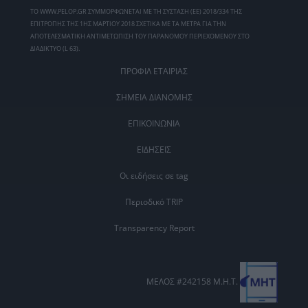
ΤΟ WWW.PELOP.GR ΣΥΜΜΟΡΦΩΝΕΤΑΙ ΜΕ ΤΗ ΣΥΣΤΑΣΗ (ΕΕ) 2018/334 ΤΗΣ
ΕΠΙΤΡΟΠΗΣ ΤΗΣ 1ΗΣ ΜΑΡΤΙΟΥ 2018 ΣΧΕΤΙΚΑ ΜΕ ΤΑ ΜΕΤΡΑ ΓΙΑ ΤΗΝ
ΑΠΟΤΕΛΕΣΜΑΤΙΚΗ ΑΝΤΙΜΕΤΩΠΙΣΗ ΤΟΥ ΠΑΡΑΝΟΜΟΥ ΠΕΡΙΕΧΟΜΕΝΟΥ ΣΤΟ
ΔΙΑΔΙΚΤΥΟ (L 63).
ΠΡΟΦΙΛ ΕΤΑΙΡΙΑΣ
ΣΗΜΕΙΑ ΔΙΑΝΟΜΗΣ
ΕΠΙΚΟΙΝΩΝΙΑ
ΕΙΔΗΣΕΙΣ
Οι ειδήσεις σε tag
Περιοδικό TRIP
Transparency Report
ΜΕΛΟΣ #242158 Μ.Η.Τ.