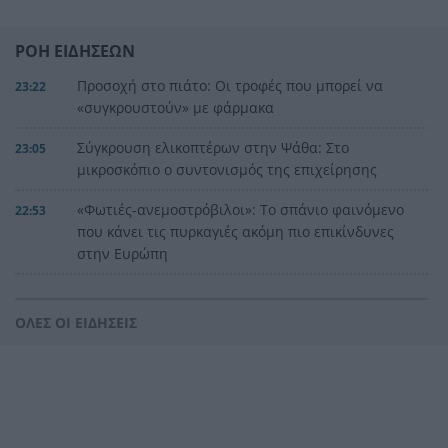
ΡΟΗ ΕΙΔΗΣΕΩΝ
Προσοχή στο πιάτο: Οι τροφές που μπορεί να
23:22
«συγκρουστούν» με φάρμακα
Σύγκρουση ελικοπτέρων στην Ψάθα: Στο
23:05
μικροσκόπιο ο συντονισμός της επιχείρησης
«Φωτιές-ανεμοστρόβιλοι»: Το σπάνιο φαινόμενο
22:53
που κάνει τις πυρκαγιές ακόμη πιο επικίνδυνες
στην Ευρώπη
Ουκρανία: Η αόρατη σύγκρουση της τεχνολογίας
22:45
– Drones, δορυφόροι και AI στην πρώτη γραμμή
ΟΛΕΣ ΟΙ ΕΙΔΗΣΕΙΣ
Το βραδινό που χορταίνει και βοηθά στον
22:34
έλεγχο του βάρους
Ο Ελληνοκύπριος νομπελίστας Ντέμης
22:23
Χασάμπης στο «τιμόνι» της Google AI