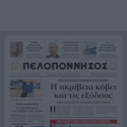
εικόνες
Το απόλυτο summer roadtrip από την άγρια
21:12
Μάνη στην καστροπολιτεία της Μονεμβασίας
Σύμη: Εντοπίστηκε σορός άνδρα στον Πανορμίτη
21:02
– Πιθανότατα ανήκει στον αγνοούμενο Γερμανό
τουρίστα
Συμφωνία Ιράν – Ομάν για νέα ναυτιλιακή
20:51
διαδρομή στα Στενά του Ορμούζ
Ήττα-αποκλεισμός για την Εθνική Nέων
20:38
Γυναικών στο Ευρωπαϊκό
Δικαστικό μπλόκο στους δασμούς Τραμπ:
20:33
Επιστρέφονται 100 δισεκατομμύρια δολάρια σε
επιχειρήσεις
Αιγιάλεια: Ήρθαν από τη Βρετανία για μια νέα
20:25
ζωή και η πυρκαγιά τους άφησε στο δρόμο!