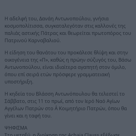
Η αδελφή του, Δανάη Αντωνοπούλου, γνήσια
κοσμοπολίτισσα, συγκαταλεγόταν στις καλλονές της
παλιάς αστικής Πάτρας και θεωρείται πρωτοπόρος του
Πατρινού Καρναβαλιού.
Η είδηση του θανάτου του προκάλεσε θλίψη και στην
οικογένεια της «Π», καθώς η πρώην σύζυγός του, Βάσω
Αντωνοπούλου, είναι ιδιαίτερα αγαπητή στον όμιλο,
όπου επί σειρά ετών πρόσφερε γραμματειακή
υποστήριξη.
Η κηδεία του Βλάσση Αντωνόπουλου θα τελεστεί το
Σάββατο, στις 11 το πρωί, από τον Ιερό Ναό Αγίων
Αγγέλων Πατρών στο Α΄ Κοιμητήριο Πατρών, όπου θα
γίνει και η ταφή του.
ΨΗΦΙΣΜΑ
Στο μεταξύ, η διοίκηση της Achaia Clauss εξέδωσε