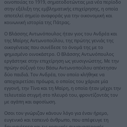
οινοποιίας το 1919, σηματοδοτώντας μια νέα περίοδο
στην εξέλιξη της εμβληματικής επιχείρησης, η οποία
αποτελεί σημείο αναφοράς για την οικονομική και
κοινωνική ιστορία της Πάτρας.
Ο Βλάσσης Αντωνόπουλος ήταν γιος του Ανδρέα και
της Μαίρης Αντωνοπούλου, της πρώτης γενιάς της
οικογένειας που συνέδεσε το όνομά της με το
φημισμένο οινοκάστρο. Ο Βλάσσης Αντωνόπουλος
εργάστηκε στην επιχείρηση ως γευσιγνώστης. Με την
πρώην σύζυγό του Βάσω Αντωνοπούλου απέκτησαν
δύο παιδιά. Τον Ανδρέα, τον οποίο κλήθηκε να
αποχαιρετίσει πρόωρα, ο οποίος του χάρισε μία
εγγονή, την Τίνα και τη Μαίρη, η οποία ήταν μέχρι την
τελευταία στιγμή στο πλευρό του, φροντίζοντάς τον
με αγάπη και αφοσίωση.
Οσοι τον γνώριζαν κάνουν λόγο για έναν ήρεμο,
ευγενικό και ταπεινό άνθρωπο, που απέφευγε τη
δημοσιότητα και τις κοσμικές συναναστροφές.