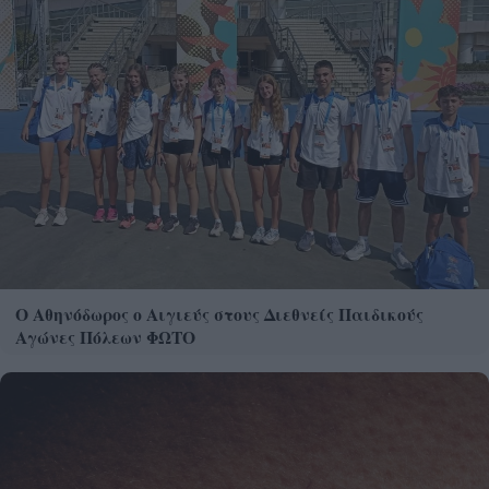
Ο Αθηνόδωρος ο Αιγιεύς στους Διεθνείς Παιδικούς
Αγώνες Πόλεων ΦΩΤΟ