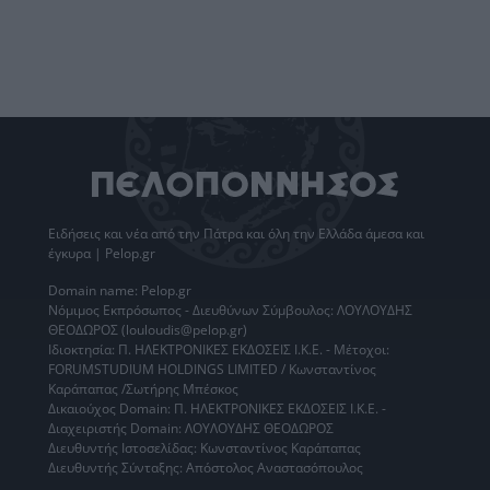
Ειδήσεις
και νέα από την
Πάτρα
και όλη την Ελλάδα άμεσα και
έγκυρα | Pelop.gr
Domain name: Pelop.gr
Νόμιμος Εκπρόσωπος - Διευθύνων Σύμβουλος: ΛΟΥΛΟΥΔΗΣ
ΘΕΟΔΩΡΟΣ (louloudis@pelop.gr)
Ιδιοκτησία: Π. ΗΛΕΚΤΡΟΝΙΚΕΣ ΕΚΔΟΣΕΙΣ Ι.Κ.Ε. - Μέτοχοι:
FORUMSTUDIUM HOLDINGS LIMITED / Κωνσταντίνος
Καράπαπας /Σωτήρης Μπέσκος
Δικαιούχος Domain: Π. ΗΛΕΚΤΡΟΝΙΚΕΣ ΕΚΔΟΣΕΙΣ Ι.Κ.Ε. -
Διαχειριστής Domain: ΛΟΥΛΟΥΔΗΣ ΘΕΟΔΩΡΟΣ
Διευθυντής Ιστοσελίδας: Κωνσταντίνος Καράπαπας
Διευθυντής Σύνταξης: Απόστολος Αναστασόπουλος