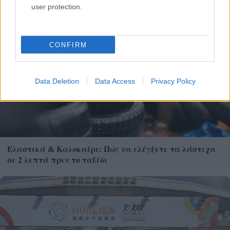
user protection.
CONFIRM
Data Deletion
Data Access
Privacy Policy
Ελαστικά & Καλοκαίρι: Πώς να ελέγξετε τα λάστιχα
σε 2 λεπτά πριν το ταξίδι