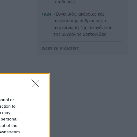
υποδομές»
«Ευγενικός, ακέραιος και
19:24
ανιδιοτελής άνθρωπος», η
ανακοίνωση της οικογένειας
της 38χρονης Βρετανίδας
Ελίζαμπεθ Ρος
ΟΛΕΣ ΟΙ ΕΙΔΗΣΕΙΣ
Φρίκη στη Βραζιλία σκότωσαν
19:12
15χρονο ποδοσφαιριστή σε
αγώνα ερασιτεχνικού
ποδοσφαίρου, ΒΙΝΤΕΟ
Της δώρισε το ήπαρ του και
19:07
της έσωσε τη ζωή – 20 χρόνια
μετά παντρεύεται τον αδελφό
sonal or
του
ection to
ou may
Πώς να βρω κάποιον από
19:02
 personal
φωτογραφία: 5 Μέθοδοι που
out of the
Λειτουργούν
 downstream