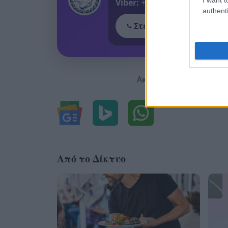
Viber:
+306909196125
authenti
Στείλε μήνυμα στο Vib
Ακολουθήστε μας για ό
Από το Δίκτυο