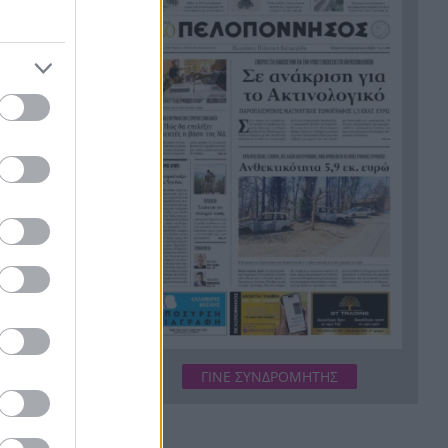
Metlen άγγιξε τα 7 δισ. ευρώ –
Οι κερδισμένοι και οι χαμένοι
της ημέρας
Ο Προμηθέας ανακοίνωσε την
18:24
παραχώρηση του Κομνιανίδη
Πέντε τόνοι κοκαΐνης
18:20
κρυμμένοι σε πλοίο – Το
απίστευτο «κόλπο των
πιθήκων» ΒΙΝΤΕΟ
Πύραυλος της SpaceX
18:18
«καρφώθηκε» στη Σελήνη – Η
πρόσκρουση με 8.690 χλμ./
ώρα που άνοιξε νέο κρατήρα
ΓΙΝΕ ΣΥΝΔΡΟΜΗΤΗΣ
Ο Λάκης Γαβαλάς έγινε 74 και
18:09
το γιόρτασε όπως μόνο εκείνος
ξέρει