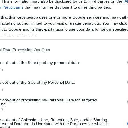
. This information may also be disclosed by us to third parties on the
IA
Participants
that may further disclose it to other third parties.
 that this website/app uses one or more Google services and may gath
including but not limited to your visit or usage behaviour. You may click 
Με συγκίνηση και βαθιά θλίψη αποχαιρετούμε τον αγαπημέ
 to Google and its third-party tags to use your data for below specifi
 σε ηλικία 76 ετών, έπειτα από σύντομη δοκιμασία της υγεί
ogle consent section.
ια που μας χάρισε να τον έχουμε κοντά μας, για την αγάπ
l Data Processing Opt Outs
ς. Προσευχόμαστε ο Κύριος της ζωής και του θανάτου να 
δικαίων και εν κόλποις Αβραάμ», όπου δεν υπάρχει πόνος, 
o opt-out of the Sharing of my personal data.
In
αγάπησαν να τον μνημονεύσουν στις προσευχές τους.
o opt-out of the Sale of my Personal Data.
In
to opt-out of processing my Personal Data for Targeted
ing.
In
o opt-out of Collection, Use, Retention, Sale, and/or Sharing
ersonal Data that Is Unrelated with the Purposes for which it
lected.