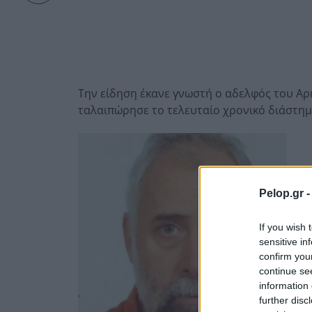
Την είδηση έκανε γνωστή ο αδελφός του Αρι
ταλαιπώρησε το τελευταίο χρονικό διάστημ
Pelop.gr 
If you wish 
sensitive in
confirm you
continue se
information 
further disc