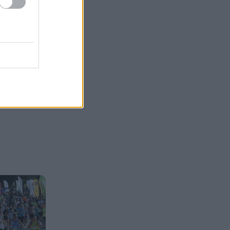
Γαλλία: Ένα τηλεφώνημα,
17:58
ένας δήθεν κούριερ και λεία
1,1 εκατ. ευρώ – Η απάτη που
άδειασε το χρηματοκιβώτιο
Με Γιόκιτς, Μιλουτίνοφ και
17:50
πρώην του Προμηθέα στα
Παράθυρα του Αυγούστου η
Σερβία
Ράλι Ιονίου: Εσκιζε τα κύματα
17:41
ο ΙΟΠ και στη 2η ιστιοδρομία