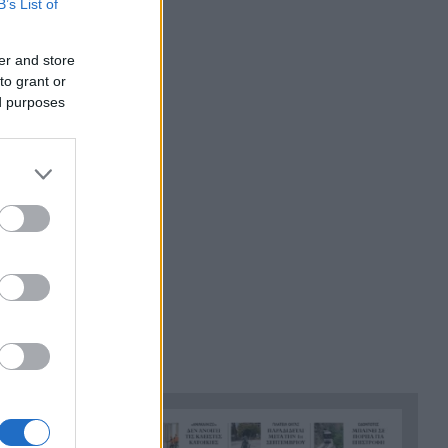
B’s List of
Σε 24 ώρες 44 πυρκαγιές, οι 8
19:00
εξακολουθούν να απασχολούν
er and store
τις πυροσβεστικές δυνάμεις
to grant or
νο μας
ed purposes
Άνδρας έδειχνε τα γεννητικά
18:55
ας του.
του όργανα σε παιδιά που
έπαιζαν σε πλατεία στον
η, την
Άβαντα Αλεξανδρούπολης
αναπαύσει
λύπη και
Άντονι Φάουτσι: Επιτροπή της
18:47
Γερουσίας τον παραπέμπει για
περιφρόνηση του Κογκρέσου –
Σιώπησε σε πάνω από 100
ερωτήσεις
Στην Εκατονταπυλιανή της
18:43
Πάρου η Κατερίνα
Καινούργιου – Εκεί όπου είχε
κάνει τάμα να γίνει μητέρα
Χρηματιστήριο Αθηνών: Η
18:31