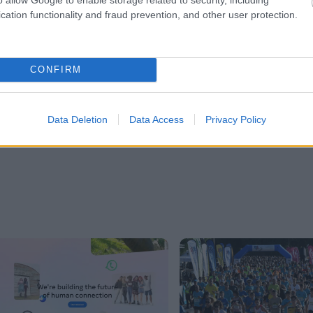
cation functionality and fraud prevention, and other user protection.
er
CONFIRM
λες τις
ειδήσεις
στο Bing News και το Google News
Data Deletion
Data Access
Privacy Policy