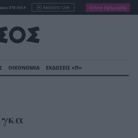
nisos FM 103.9
Ακούστε Live
Online Εφημερίδα
Σ
ΟΙΚΟΝΟΜΙΑ
ΕΚΔΟΣΕΙΣ «Π»
ίγκα