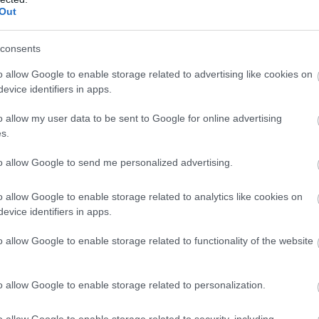
Out
consents
o allow Google to enable storage related to advertising like cookies on
evice identifiers in apps.
o allow my user data to be sent to Google for online advertising
s.
to allow Google to send me personalized advertising.
 όλους εμάς που μένουμε πίσω.
o allow Google to enable storage related to analytics like cookies on
evice identifiers in apps.
o allow Google to enable storage related to functionality of the website
 pelop.gr σε ανοιχτή γραμμή με τον Πολίτη
λε παράπονα, καταγγελίες ή ιδέες για τη γειτονιά σου.
o allow Google to enable storage related to personalization.
o allow Google to enable storage related to security, including