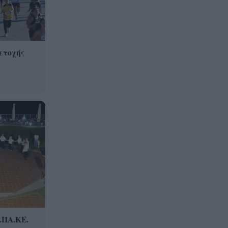
ετοχής
.ΠΑ.ΚΕ.