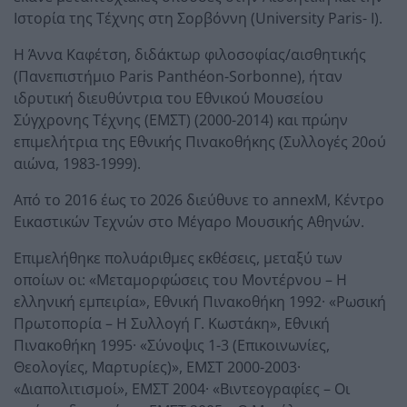
Ιστορία της Τέχνης στη Σορβόννη (University Paris- I).
Η Άννα Καφέτση, διδάκτωρ φιλοσοφίας/αισθητικής
(Πανεπιστήμιο Paris Panthéon-Sorbonne), ήταν
ιδρυτική διευθύντρια του Εθνικού Μουσείου
Σύγχρονης Τέχνης (ΕΜΣΤ) (2000-2014) και πρώην
επιμελήτρια της Εθνικής Πινακοθήκης (Συλλογές 20ού
αιώνα, 1983-1999).
Από το 2016 έως το 2026 διεύθυνε το annexM, Κέντρο
Εικαστικών Τεχνών στο Μέγαρο Μουσικής Αθηνών.
Επιμελήθηκε πολυάριθμες εκθέσεις, μεταξύ των
οποίων οι: «Μεταμορφώσεις του Μοντέρνου – Η
ελληνική εμπειρία», Εθνική Πινακοθήκη 1992· «Ρωσική
Πρωτοπορία – Η Συλλογή Γ. Κωστάκη», Εθνική
Πινακοθήκη 1995· «Σύνοψις 1-3 (Επικοινωνίες,
Θεολογίες, Μαρτυρίες)», ΕΜΣΤ 2000-2003·
«Διαπολιτισμοί», ΕΜΣΤ 2004· «Βιντεογραφίες – Οι