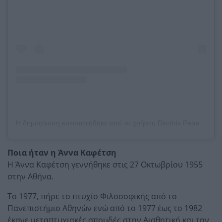
Η δημοσίευση κοινοποιήθηκε από το χρήστη Dimitris Papaioannou (@papaioannou_d)
Ποια ήταν η Άννα Καφέτση
Η Άννα Καφέτση γεννήθηκε στις 27 Οκτωβρίου 1955
στην Αθήνα.
Το 1977, πήρε το πτυχίο Φιλοσοφικής από το
Πανεπιστήμιο Αθηνών ενώ από το 1977 έως το 1982
έκανε μεταπτυχιακές σπουδές στην Αισθητική και την