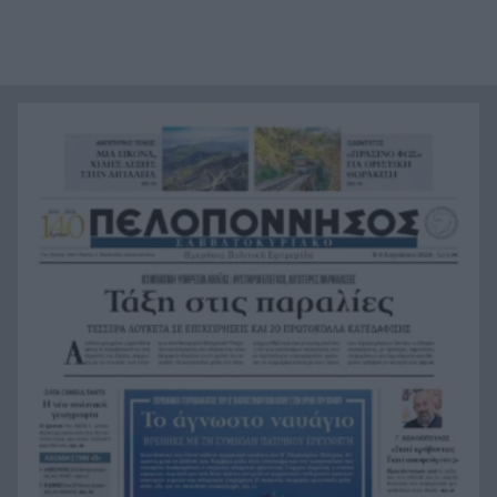
Τιραμόλα: Ο ήρωας από γόμα και κόλλα που
14:48
έγινε ελληνική έκφραση
Το όνομά του ήταν παντού στον φάκελο Έπσταϊν
14:47
– Βρέθηκε νεκρός έξω από το Παρίσι
Πόλεμος χωρίς ανάσα: Η Ουκρανία χτύπησε δύο
14:36
ρωσικά διυλιστήρια – Πέντε νεκροί από
επιθέσεις της Μόσχας
«Έχω όλα τα υλικά, εκτός από σκάφος»: Το
14:31
TikTok γλεντά τον Μπρούκλιν Μπέκαμ
Από την ΑΕΚ στην ΕΛΑΣ του Τσίπρα: Ο Αλέξης
14:24
Δέδες ανοίγει τα ψηφοδέλτια του νέου κόμματος
Τζο Μπάιντεν: Ο καρκίνος έχει εξαπλωθεί στα
14:21
οστά – «Είναι πολύ επώδυνο»
Σαρώνει την Ιαπωνία ο τυφώνας Dolphin: Έξι
14:16
τραυματίες και πάνω από 50.000 κτίρια στο