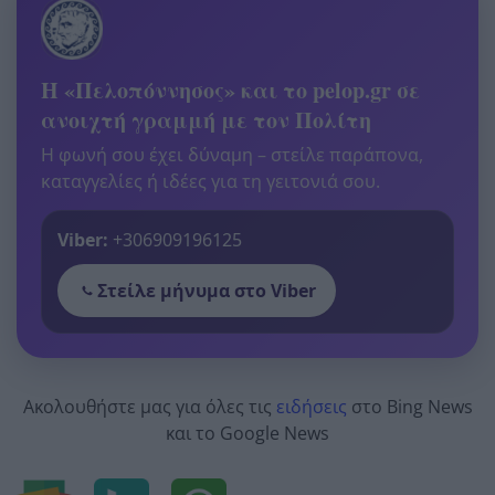
Η «Πελοπόννησος» και το pelop.gr σε
ανοιχτή γραμμή με τον Πολίτη
Η φωνή σου έχει δύναμη – στείλε παράπονα,
καταγγελίες ή ιδέες για τη γειτονιά σου.
Viber:
+306909196125
Στείλε μήνυμα στο Viber
Ακολουθήστε μας για όλες τις
ειδήσεις
στο Bing News
και το Google News