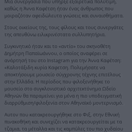
Μια συνεργασία που υπήρξε εξαιρετικά πολύτιμη,
καθώς η Άννα Καφέτση ήταν ένας άνθρωπος που
μοιραζόταν αφειδώλευτα γνώσεις και συναισθήματα.
Στους οικείους της, τους φίλους και τους συνεργάτες
της απευθύνω ειλικρινέστατα συλλυπητήρια.
Συγκινητικό ήταν και το «αντίο» του σκηνοθέτη
Δημήτρη Παπαϊωάννου, ο οποίος αναφέρει σε
ανάρτησή του στο Instagram για την Άννα Καφέτση:
«Καλοτάξιδη κυρία Καφετση. Πολεμήσατε να
αποκτήσουμε μουσείο σύγχρονης τέχνης επιτέλους
στην Ελλάδα. Η περίοδος που φιλοξενήθηκε το
μουσείο στο συγκλονιστικό αρχιτεκτόνημα Ωδείο
Αθηνών θα παραμείνει για μένα η πιο υποδειγματική
διαρρύθμιση/φιλοξενία στον Αθηναϊκό μοντερνισμό.
Αυτον που κατακρεουργήθηκε στο Φιξ, στην Εθνική
πινακοθήκη και συνεχίζει να κατακρεουργείται με τα
τζαμια, τα μέταλλα και τις καμπύλες του πιο χυδαίου