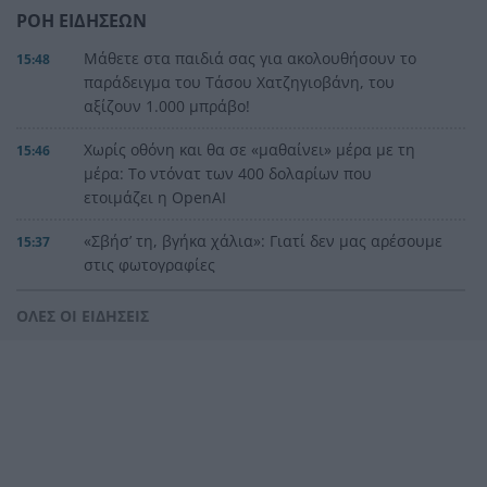
ΡΟΗ ΕΙΔΗΣΕΩΝ
Μάθετε στα παιδιά σας για ακολουθήσουν το
15:48
παράδειγμα του Τάσου Χατζηγιοβάνη, του
αξίζουν 1.000 μπράβο!
Χωρίς οθόνη και θα σε «μαθαίνει» μέρα με τη
15:46
μέρα: Το ντόνατ των 400 δολαρίων που
ετοιμάζει η OpenAI
«Σβήσ’ τη, βγήκα χάλια»: Γιατί δεν μας αρέσουμε
15:37
στις φωτογραφίες
Δυτική Αττική μετά τη φωτιά: 120
15:36
ΟΛΕΣ ΟΙ ΕΙΔΗΣΕΙΣ
απεγκλωβισμοί, 84 «κόκκινα» κτίρια – «Ζήσαμε
εμπόλεμη κατάσταση»
Περιουσία πάνω από 1 τρισ. ευρώ, αλλά η
15:29
αποταμίευση στο -3%: Η μεγάλη αντίφαση των
νοικοκυριών