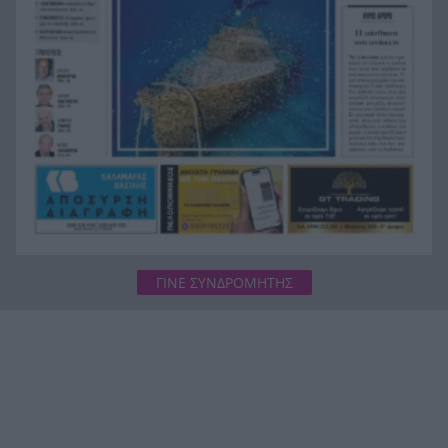
σκοτάδι
Κέρκυρα: Μηχανική βλάβη ακινητοποίησε πλοίο
14:12
λίγο πριν φύγει για Παξούς – Τι έγινε με τους 26
επιβάτες
Λίλα Μπακλέση: Γέννησε αγοράκι – Η πρώτη
14:12
φωτογραφία από το μαιευτήριο και το μήνυμα
του συντρόφου της
ΓΙΝΕ ΣΥΝΔΡΟΜΗΤΗΣ