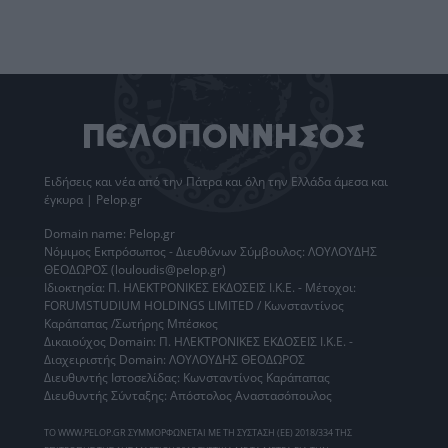
Ειδήσεις
και νέα από την
Πάτρα
και όλη την Ελλάδα άμεσα και
έγκυρα | Pelop.gr
Domain name: Pelop.gr
Νόμιμος Εκπρόσωπος - Διευθύνων Σύμβουλος: ΛΟΥΛΟΥΔΗΣ
ΘΕΟΔΩΡΟΣ (louloudis@pelop.gr)
Ιδιοκτησία: Π. ΗΛΕΚΤΡΟΝΙΚΕΣ ΕΚΔΟΣΕΙΣ Ι.Κ.Ε. - Μέτοχοι:
FORUMSTUDIUM HOLDINGS LIMITED / Κωνσταντίνος
Καράπαπας /Σωτήρης Μπέσκος
Δικαιούχος Domain: Π. ΗΛΕΚΤΡΟΝΙΚΕΣ ΕΚΔΟΣΕΙΣ Ι.Κ.Ε. -
Διαχειριστής Domain: ΛΟΥΛΟΥΔΗΣ ΘΕΟΔΩΡΟΣ
Διευθυντής Ιστοσελίδας: Κωνσταντίνος Καράπαπας
Διευθυντής Σύνταξης: Απόστολος Αναστασόπουλος
ΤΟ WWW.PELOP.GR ΣΥΜΜΟΡΦΩΝΕΤΑΙ ΜΕ ΤΗ ΣΥΣΤΑΣΗ (ΕΕ) 2018/334 ΤΗΣ