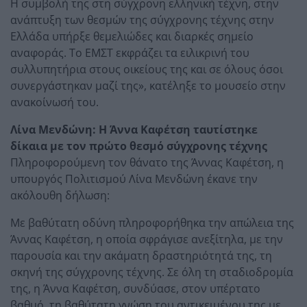
Η συμβολή της στη σύγχρονη ελληνική τέχνη, στην
ανάπτυξη των θεσμών της σύγχρονης τέχνης στην
Ελλάδα υπήρξε θεμελιώδες και διαρκές σημείο
αναφοράς. Το ΕΜΣΤ εκφράζει τα ειλικρινή του
συλλυπητήρια στους οικείους της και σε όλους όσοι
συνεργάστηκαν μαζί της», κατέληξε το μουσείο στην
ανακοίνωσή του.
Λίνα Μενδώνη: Η Άννα Καφέτση ταυτίστηκε
δίκαια με τον πρώτο θεσμό σύγχρονης τέχνης
Πληροφορούμενη τον θάνατο της Άννας Καφέτση, η
υπουργός Πολιτισμού Λίνα Μενδώνη έκανε την
ακόλουθη δήλωση:
Με βαθύτατη οδύνη πληροφορήθηκα την απώλεια της
Άννας Καφέτση, η οποία σφράγισε ανεξίτηλα, με την
παρουσία και την ακάματη δραστηριότητά της, τη
σκηνή της σύγχρονης τέχνης. Σε όλη τη σταδιοδρομία
της, η Άννα Καφέτση, συνδύασε, στον υπέρτατο
βαθμό, τη βαθύτατη γνώση του αντικειμένου της με