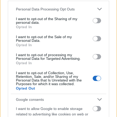
Frozen yogurt ή παγωτό; Ποιο είναι τελικά πιο υγιεινό
Please note that this website/app uses one or more Google
Personal Data Processing Opt Outs
services and may gather and store information including but
not limited to your visit or usage behaviour. You may click to
I want to opt-out of the Sharing of my
personal data.
grant or deny consent to Google and its third-party tags to
Opted In
use your data for below specified purposes in below Google
consent section.
I want to opt-out of the Sale of my
Personal Data.
Opted In
I want to opt-out of processing my
Personal Data for Targeted Advertising.
Opted In
I want to opt-out of Collection, Use,
Retention, Sale, and/or Sharing of my
Personal Data that Is Unrelated with the
Η OpenAI σταματά το μοντέλο Astra που έλυσε 10
Purposes for which it was collected.
Opted Out
μαθηματικά αινίγματα δεκαετιών
Google consents
I want to allow Google to enable storage
related to advertising like cookies on web or