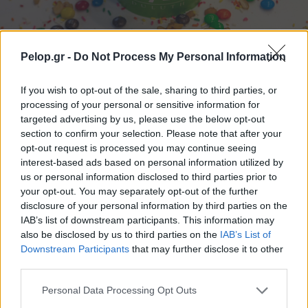
Pelop.gr -
Do Not Process My Personal Information
Frozen yogurt ή παγωτό; Ποιο είναι τελικά πιο υγιεινό
If you wish to opt-out of the sale, sharing to third parties, or
processing of your personal or sensitive information for
targeted advertising by us, please use the below opt-out
section to confirm your selection. Please note that after your
opt-out request is processed you may continue seeing
interest-based ads based on personal information utilized by
us or personal information disclosed to third parties prior to
your opt-out. You may separately opt-out of the further
disclosure of your personal information by third parties on the
IAB’s list of downstream participants. This information may
also be disclosed by us to third parties on the
IAB’s List of
Downstream Participants
that may further disclose it to other
third parties.
Η Apple αποφασίζει ποιος μένει και ποιος φεύγει και
οι κανόνες δεν είναι ίδιοι για όλους
Please note that this website/app uses one or more Google
Personal Data Processing Opt Outs
services and may gather and store information including but