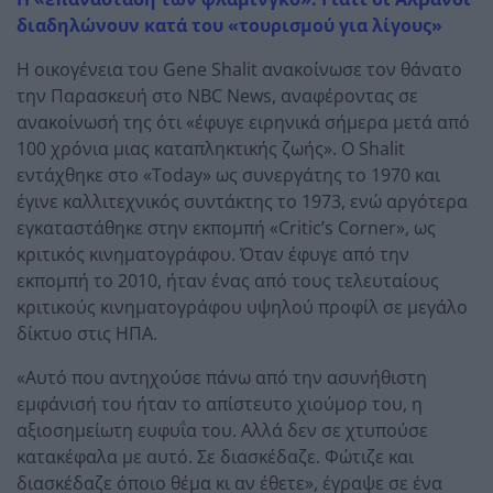
διαδηλώνουν κατά του «τουρισμού για λίγους»
Η οικογένεια του Gene Shalit ανακοίνωσε τον θάνατο
την Παρασκευή στο NBC News, αναφέροντας σε
ανακοίνωσή της ότι «έφυγε ειρηνικά σήμερα μετά από
100 χρόνια μιας καταπληκτικής ζωής». Ο Shalit
εντάχθηκε στο «Today» ως συνεργάτης το 1970 και
έγινε καλλιτεχνικός συντάκτης το 1973, ενώ αργότερα
εγκαταστάθηκε στην εκπομπή «Critic’s Corner», ως
κριτικός κινηματογράφου. Όταν έφυγε από την
εκπομπή το 2010, ήταν ένας από τους τελευταίους
κριτικούς κινηματογράφου υψηλού προφίλ σε μεγάλο
δίκτυο στις ΗΠΑ.
«Αυτό που αντηχούσε πάνω από την ασυνήθιστη
εμφάνισή του ήταν το απίστευτο χιούμορ του, η
αξιοσημείωτη ευφυΐα του. Αλλά δεν σε χτυπούσε
κατακέφαλα με αυτό. Σε διασκέδαζε. Φώτιζε και
διασκέδαζε όποιο θέμα κι αν έθετε», έγραψε σε ένα