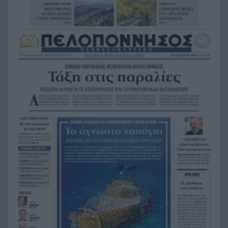
Καρυστιανού
Η Ελλάδα θα διεκδικήσει την 9η θέση στο
19:36
Παγκόσμιο πρωτάθλημα Παίδων
Τεσσάρων χρονών παιδί βρέθηκε νεκρό σε
19:24
πισίνα στην Πάρο, ανείπωτη τραγωδία
Μπαράζ συλλήψεων για ναρκωτικά σε Κέρκυρα
19:12
και Λευκάδα
Στον Αστακό ολοκληρώνεται το Ράλι Ιονίου
19:04
Το ναυάγιο των 83 χρόνων: Εντοπίστηκε στο
19:00
Ιόνιο η γερμανική τορπιλάκατος LS 6 του 1943