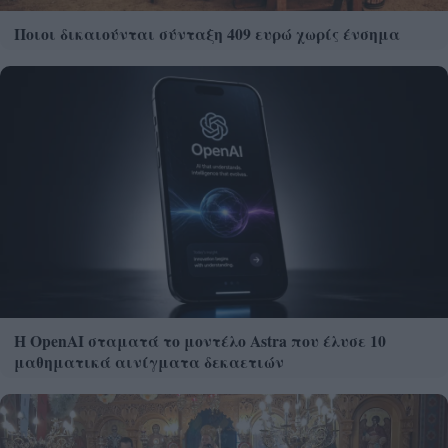
Ποιοι δικαιούνται σύνταξη 409 ευρώ χωρίς ένσημα
Η OpenAI σταματά το μοντέλο Astra που έλυσε 10
μαθηματικά αινίγματα δεκαετιών