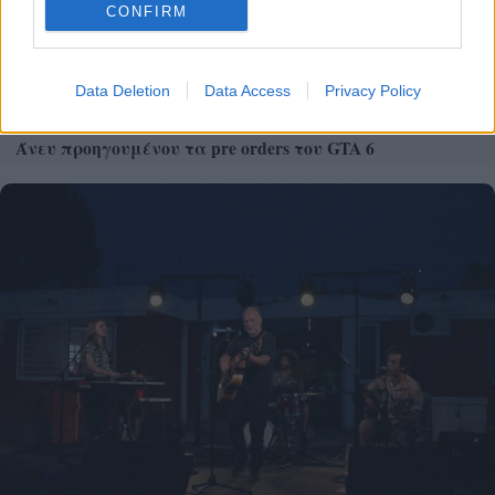
CONFIRM
Data Deletion
Data Access
Privacy Policy
Άνευ προηγουμένου τα pre orders του GTA 6