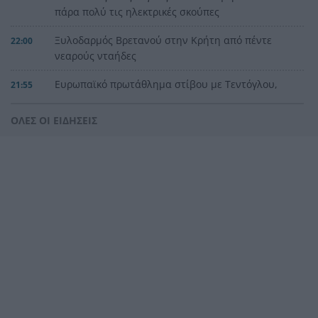
πάρα πολύ τις ηλεκτρικές σκούπες
Ξυλοδαρμός Βρετανού στην Κρήτη από πέντε
22:00
νεαρούς νταήδες
Ευρωπαϊκό πρωτάθλημα στίβου με Τεντόγλου,
21:55
Καραλή, Στεφανίδη, Ντρισμπιώτη, Τζένγκο
ΟΛΕΣ ΟΙ ΕΙΔΗΣΕΙΣ
Η αβλεψία στην τραγωδία της Πάρου, έτσι έγινε
21:45
το μεγάλο κακό με τον πνιγμό του 4χρονου,
πολλά τα ερωτηματικά
Πάνω από ένα εκατ. ευρώ τα πρόστιμα από τις
21:36
αρχές του χρόνου, νέες συλλήψεις σε Κορινθία,
Λέσβο
Ενίσχυση στη θέση «1» για τον Αίαντα ΑΣΑΑ
21:24
Ιράν: Όροι που «καίνε» για το άνοιγμα των
21:12
Στενών του Ορμούζ