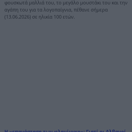
φουσκωτά μαλλιά του, το μεγάλο μουστάκι του και την
αγάπη του για τα λογοπαίγνια, πέθανε σήμερα
(13.06.2026) σε ηλικία 100 ετών.
Η «επανάσταση των φλαμίνγκο»: Γιατί οι Αλβανοί