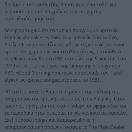
δοκίμιο ο Γκάι Λούντβιχ, παραγωγός του Σαλίτ για
περισσότερα από 20 χρόνια, την εποχή της
συνταξιοδότησής του.
Δεν ήταν τυχαίο ότι το τοπικό πρόγραμμα κριτικών
ταινιών «Sneak Previews» των κριτικών του Σικάγο,
Ρότζερ Έμπερτ και Τζιν Σίσκελ, με τις κριτικές να είναι
«με το ένα χέρι πάνω και το άλλο κάτω», μεταδόθηκε
σε εθνικό επίπεδο στο PBS στα τέλη της δεκαετίας του
1970 και ότι το αντίπαλο της εκπομπής «Today» στο
ABC, «Good Morning America», προσέλαβε τον Τζόελ
Σίγκελ ως κριτικό κινηματογράφου το 1981.
«Ο Σαλίτ έπαιξε καθοριστικό ρόλο στην αλλαγή της
ισορροπίας της κριτικής εξουσίας στην Αμερική. Όταν
ξεκίνησε τη θητεία του στο «Today», οι εφημερίδες και
τα περιοδικά ήταν οι κύριες πηγές για κριτικές ταινιών.
Εκεί πυροδοτήθηκε και διαμορφώθηκε η
κινηματογραφική άποψη», έγραψε το The Plain Dealer