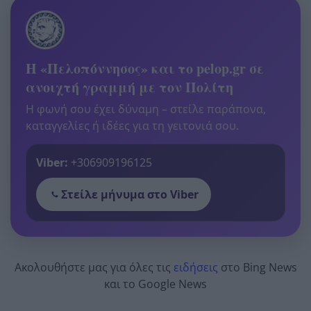
Η «Πελοπόννησος» και το pelop.gr σε
ανοιχτή γραμμή με τον Πολίτη
Η φωνή σου έχει δύναμη – στείλε παράπονα,
καταγγελίες ή ιδέες για τη γειτονιά σου.
Viber:
+306909196125
Στείλε μήνυμα στο Viber
Ακολουθήστε μας για όλες τις
ειδήσεις
στο Bing News
και το Google News