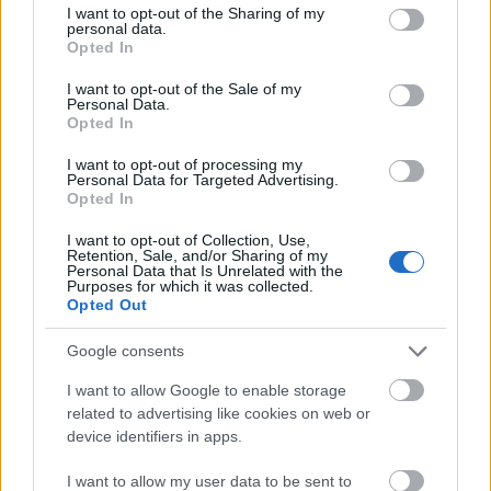
not limited to your visit or usage behaviour. You may click to
I want to opt-out of the Sharing of my
personal data.
grant or deny consent to Google and its third-party tags to
Opted In
use your data for below specified purposes in below Google
consent section.
I want to opt-out of the Sale of my
Personal Data.
Opted In
I want to opt-out of processing my
Personal Data for Targeted Advertising.
Opted In
I want to opt-out of Collection, Use,
Retention, Sale, and/or Sharing of my
Personal Data that Is Unrelated with the
Purposes for which it was collected.
Opted Out
Ο Μητροπολίτης Καλαβρύτων και Αιγιαλείας
Google consents
Ιερώνυμος στην Αρτα ΦΩΤΟ
I want to allow Google to enable storage
related to advertising like cookies on web or
device identifiers in apps.
I want to allow my user data to be sent to