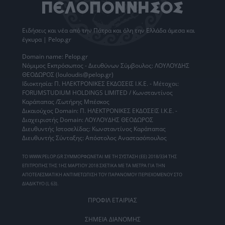
Ειδήσεις
και νέα από την
Πάτρα
και όλη την Ελλάδα άμεσα και
έγκυρα | Pelop.gr
Domain name: Pelop.gr
Νόμιμος Εκπρόσωπος - Διευθύνων Σύμβουλος: ΛΟΥΛΟΥΔΗΣ
ΘΕΟΔΩΡΟΣ (louloudis@pelop.gr)
Ιδιοκτησία: Π. ΗΛΕΚΤΡΟΝΙΚΕΣ ΕΚΔΟΣΕΙΣ Ι.Κ.Ε. - Μέτοχοι:
FORUMSTUDIUM HOLDINGS LIMITED / Κωνσταντίνος
Καράπαπας /Σωτήρης Μπέσκος
Δικαιούχος Domain: Π. ΗΛΕΚΤΡΟΝΙΚΕΣ ΕΚΔΟΣΕΙΣ Ι.Κ.Ε. -
Διαχειριστής Domain: ΛΟΥΛΟΥΔΗΣ ΘΕΟΔΩΡΟΣ
Διευθυντής Ιστοσελίδας: Κωνσταντίνος Καράπαπας
Διευθυντής Σύνταξης: Απόστολος Αναστασόπουλος
ΤΟ WWW.PELOP.GR ΣΥΜΜΟΡΦΩΝΕΤΑΙ ΜΕ ΤΗ ΣΥΣΤΑΣΗ (ΕΕ) 2018/334 ΤΗΣ
ΕΠΙΤΡΟΠΗΣ ΤΗΣ 1ΗΣ ΜΑΡΤΙΟΥ 2018 ΣΧΕΤΙΚΑ ΜΕ ΤΑ ΜΕΤΡΑ ΓΙΑ ΤΗΝ
ΑΠΟΤΕΛΕΣΜΑΤΙΚΗ ΑΝΤΙΜΕΤΩΠΙΣΗ ΤΟΥ ΠΑΡΑΝΟΜΟΥ ΠΕΡΙΕΧΟΜΕΝΟΥ ΣΤΟ
ΔΙΑΔΙΚΤΥΟ (L 63).
ΠΡΟΦΙΛ ΕΤΑΙΡΙΑΣ
ΣΗΜΕΙΑ ΔΙΑΝΟΜΗΣ