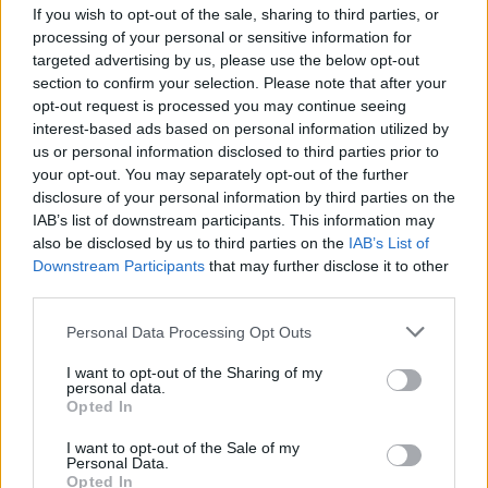
If you wish to opt-out of the sale, sharing to third parties, or
processing of your personal or sensitive information for
targeted advertising by us, please use the below opt-out
section to confirm your selection. Please note that after your
opt-out request is processed you may continue seeing
interest-based ads based on personal information utilized by
us or personal information disclosed to third parties prior to
your opt-out. You may separately opt-out of the further
disclosure of your personal information by third parties on the
IAB’s list of downstream participants. This information may
also be disclosed by us to third parties on the
IAB’s List of
Downstream Participants
that may further disclose it to other
Το Minecraft έρχεται στο Nintendo Switch 2 όπως δεν το
third parties.
έχετε ξαναδεί
Please note that this website/app uses one or more Google
Personal Data Processing Opt Outs
services and may gather and store information including but
not limited to your visit or usage behaviour. You may click to
I want to opt-out of the Sharing of my
personal data.
grant or deny consent to Google and its third-party tags to
Opted In
use your data for below specified purposes in below Google
consent section.
I want to opt-out of the Sale of my
Personal Data.
Opted In