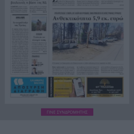
Καινούργιου – Εκεί όπου είχε κάνει τάμα να
γίνει μητέρα
Χρηματιστήριο Αθηνών: Η Metlen άγγιξε τα 7
18:31
δισ. ευρώ – Οι κερδισμένοι και οι χαμένοι της
ημέρας
Ο Προμηθέας ανακοίνωσε την παραχώρηση του
18:24
Κομνιανίδη
Πέντε τόνοι κοκαΐνης κρυμμένοι σε πλοίο – Το
18:20
απίστευτο «κόλπο των πιθήκων» ΒΙΝΤΕΟ
ΓΙΝΕ ΣΥΝΔΡΟΜΗΤΗΣ