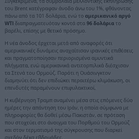
Συγκεκριμένα, τα συμβόλαια μελλοντικής εκπλήρωσης
του Brent κατέγραφαν άνοδο άνω του 1%, φθάνοντας
πάνω από τα 101 δολάρια, ενώ το
αμερικανικό αργό
WTI
διαπραγματευόταν κοντά στα
96 δολάρια
το
βαρέλι, επίσης με θετικό πρόσημο.
Η νέα άνοδος έρχεται μετά από αναφορές ότι
αμερικανικές δυνάμεις αναχαίτισαν ιρανικές επιθέσεις
και πραγματοποίησαν περιορισμένα αμυντικά
πλήγματα, ενώ αμερικανικά αντιτορπιλικά διέσχισαν
τα Στενά του Ορμούζ. Παρότι η Ουάσινγκτον
διαμηνύει ότι δεν επιδιώκει περαιτέρω κλιμάκωση, οι
επενδυτές παραμένουν επιφυλακτικοί.
Η κυβέρνηση Τραμπ αναμένει μέσα στις επόμενες δύο
ημέρες την απάντηση του Ιράν, η οποία σύμφωνα με
πληροφορίες θα δοθεί μέσω Πακιστάν, σε πρόταση
που στοχεύει στο άνοιγμα του Πορθμού του Ορμούζ
και στον τερματισμό της σύγκρουσης που διαρκεί
σχεδόν δέκα εβδομάδες.