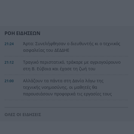
ΡΟΗ ΕΙΔΗΣΕΩΝ
Άρτα: Συνελήφθησαν ο διευθυντής κι ο τεχνικός
21:24
ασφαλείας του ΔΕΔΔΗΕ
Τραγικό περιστατικό, τράκαρε με αγριογούρουνο
21:12
στη Β. Εύβοια και έχασε τη ζωή του
Αλλάζουν τα πάντα στη Δανία λόγω της
21:00
τεχνικής νοημοσύνης, οι μαθητές θα
παρουσιάσουν προφορικά τις εργασίες τους
Το τελευταίο «αντίο» στην τελετή αποτέφρωσης
20:36
του συντονιστή που σκοτώθηκε μετά τη
ΟΛΕΣ ΟΙ ΕΙΔΗΣΕΙΣ
σύγκρουση ελικοπτέρων στην Ψάθα, ΦΩΤΟ
Στιγμές αγωνίας και θρίλερ στο Αίγιο: Οδηγός
20:24