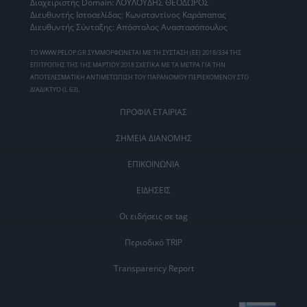
Διαχειριστής Domain: ΛΟΥΛΟΥΔΗΣ ΘΕΟΔΩΡΟΣ
Διευθυντής Ιστοσελίδας: Κωνσταντίνος Καράπαπας
Διευθυντής Σύνταξης: Απόστολος Αναστασόπουλος
ΤΟ WWW.PELOP.GR ΣΥΜΜΟΡΦΩΝΕΤΑΙ ΜΕ ΤΗ ΣΥΣΤΑΣΗ (ΕΕ) 2018/334 ΤΗΣ
ΕΠΙΤΡΟΠΗΣ ΤΗΣ 1ΗΣ ΜΑΡΤΙΟΥ 2018 ΣΧΕΤΙΚΑ ΜΕ ΤΑ ΜΕΤΡΑ ΓΙΑ ΤΗΝ
ΑΠΟΤΕΛΕΣΜΑΤΙΚΗ ΑΝΤΙΜΕΤΩΠΙΣΗ ΤΟΥ ΠΑΡΑΝΟΜΟΥ ΠΕΡΙΕΧΟΜΕΝΟΥ ΣΤΟ
ΔΙΑΔΙΚΤΥΟ (L 63).
ΠΡΟΦΙΛ ΕΤΑΙΡΙΑΣ
ΣΗΜΕΙΑ ΔΙΑΝΟΜΗΣ
ΕΠΙΚΟΙΝΩΝΙΑ
ΕΙΔΗΣΕΙΣ
Οι ειδήσεις σε tag
Περιοδικό TRIP
Transparency Report