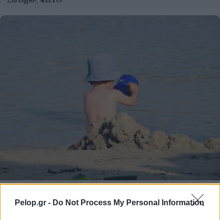
Τουρισμός για Ολους 2026: Τα SOS για να κερδίσετε το
voucher διακοπών
Pelop.gr -
Do Not Process My Personal Information