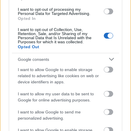
I want to opt-out of processing my
Personal Data for Targeted Advertising.
Opted In
I want to opt-out of Collection, Use,
Retention, Sale, and/or Sharing of my
Personal Data that Is Unrelated with the
Εκατομμύρια οδηγοί «εγκαταλείπουν» το Google Maps
Purposes for which it was collected.
για αυτή την εφαρμογή: Δεν έχει διαφημίσεις και δεν
Opted Out
θέλει ίντερνετ
Google consents
I want to allow Google to enable storage
related to advertising like cookies on web or
device identifiers in apps.
I want to allow my user data to be sent to
Google for online advertising purposes.
I want to allow Google to send me
personalized advertising.
I want to allow Google to enable storage