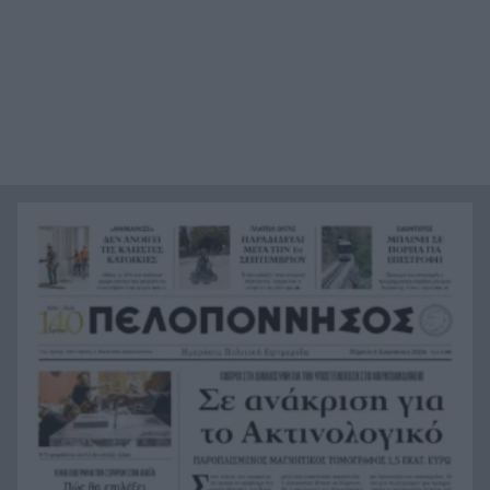
Φρίκη στη Βραζιλία σκότωσαν 15χρονο
19:12
ποδοσφαιριστή σε αγώνα ερασιτεχνικού
ποδοσφαίρου, ΒΙΝΤΕΟ
Της δώρισε το ήπαρ του και της έσωσε τη ζωή –
19:07
20 χρόνια μετά παντρεύεται τον αδελφό του
Πώς να βρω κάποιον από φωτογραφία: 5
19:02
Μέθοδοι που Λειτουργούν
Σε 24 ώρες 44 πυρκαγιές, οι 8 εξακολουθούν να
19:00
απασχολούν τις πυροσβεστικές δυνάμεις
Άνδρας έδειχνε τα γεννητικά του όργανα σε
18:55
παιδιά που έπαιζαν σε πλατεία στον Άβαντα
Αλεξανδρούπολης
Άντονι Φάουτσι: Επιτροπή της Γερουσίας τον
18:47
παραπέμπει για περιφρόνηση του Κογκρέσου –
Σιώπησε σε πάνω από 100 ερωτήσεις
Στην Εκατονταπυλιανή της Πάρου η Κατερίνα
18:43