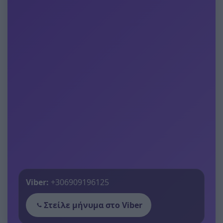
Viber:
+306909196125
Στείλε μήνυμα στο Viber