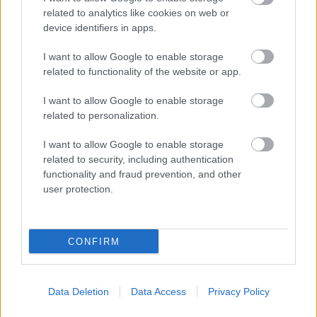
related to analytics like cookies on web or
device identifiers in apps.
I want to allow Google to enable storage
Δεν ανοίγει η μπάρα στα διόδια με το e-pass ενώ έχει
related to functionality of the website or app.
χρήματα «μέσα»;
I want to allow Google to enable storage
related to personalization.
I want to allow Google to enable storage
related to security, including authentication
functionality and fraud prevention, and other
user protection.
CONFIRM
Η Google ΑΙ ο Hassabis και η δήλωση για την θεραπεία
Data Deletion
Data Access
Privacy Policy
του καρκίνου που εξηγεί τις αλλαγές στην κορυφή