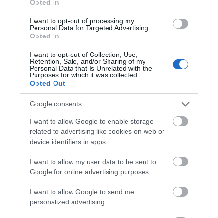
Opted In
I want to opt-out of processing my
Personal Data for Targeted Advertising.
Opted In
I want to opt-out of Collection, Use,
Retention, Sale, and/or Sharing of my
Personal Data that Is Unrelated with the
Purposes for which it was collected.
Opted Out
Google consents
Το «ντόνατ» της OpenAI: Όλα όσα ξέρουμε για την
πρώτη της συσκευή με υπογραφή Jony Ive
I want to allow Google to enable storage
related to advertising like cookies on web or
device identifiers in apps.
I want to allow my user data to be sent to
Google for online advertising purposes.
I want to allow Google to send me
personalized advertising.