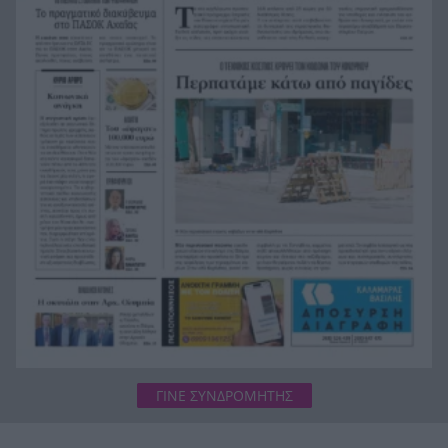
ΒΙΝΤΕΟ
CrediaBank: Οικονομικά Αποτελέσματα A’
11:08
Εξαμήνου 2026
Ερευνα DATA Consultants: Το ΠΑΣΟΚ δεν ψάχνει
11:00
μόνο τον επόμενο βουλευτή, ψάχνει τη νέα του
σύνθεση
ΓΙΝΕ ΣΥΝΔΡΟΜΗΤΗΣ