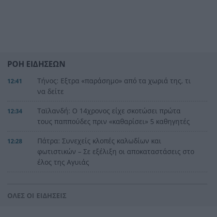
ΡΟΗ ΕΙΔΗΣΕΩΝ
Τήνος: Εξτρα «παράσημο» από τα χωριά της, τι
12:41
να δείτε
Ταϊλανδή: Ο 14χρονος είχε σκοτώσει πρώτα
12:34
τους παππούδες πριν «καθαρίσει» 5 καθηγητές
Πάτρα: Συνεχείς κλοπές καλωδίων και
12:28
φωτιστικών – Σε εξέλιξη οι αποκαταστάσεις στο
έλος της Αγυιάς
Μείωση του πληθωρισμού στην Ελλάδα τον
12:25
Ιούλιο, δείτε για ποιο λόγο
ΟΛΕΣ ΟΙ ΕΙΔΗΣΕΙΣ
Τι θέλει να προλάβει ο Τσίπρας στον Σεπτέμβριο
12:21