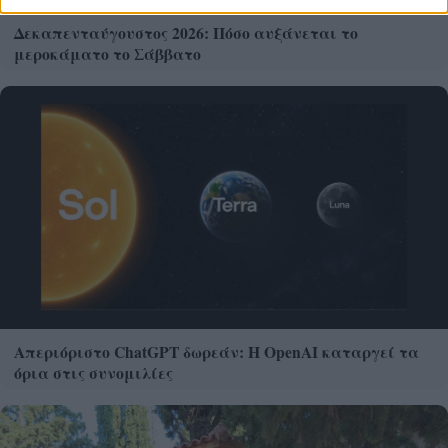
Δεκαπενταύγουστος 2026: Πόσο αυξάνεται το
μεροκάματο το Σάββατο
Απεριόριστο ChatGPT δωρεάν: Η OpenAI καταργεί τα
όρια στις συνομιλίες