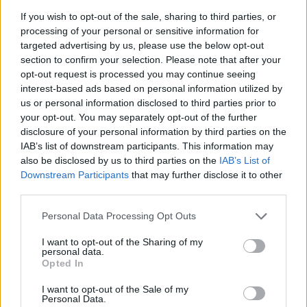
If you wish to opt-out of the sale, sharing to third parties, or
processing of your personal or sensitive information for
targeted advertising by us, please use the below opt-out
section to confirm your selection. Please note that after your
opt-out request is processed you may continue seeing
interest-based ads based on personal information utilized by
us or personal information disclosed to third parties prior to
your opt-out. You may separately opt-out of the further
disclosure of your personal information by third parties on the
IAB’s list of downstream participants. This information may
also be disclosed by us to third parties on the
IAB’s List of
Downstream Participants
that may further disclose it to other
third parties.
Please note that this website/app uses one or more Google
Personal Data Processing Opt Outs
«Φίλτρο» της ΑΑΔΕ στις τραπεζικές καταθέσεις: Πότε
services and may gather and store information including but
το χαρτζιλίκι και οι αναλήψεις θεωρούνται κρυφή
not limited to your visit or usage behaviour. You may click to
I want to opt-out of the Sharing of my
δωρεά
personal data.
grant or deny consent to Google and its third-party tags to
Opted In
use your data for below specified purposes in below Google
consent section.
I want to opt-out of the Sale of my
Personal Data.