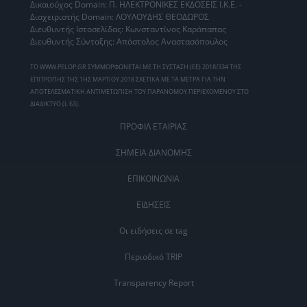
Δικαιούχος Domain: Π. ΗΛΕΚΤΡΟΝΙΚΕΣ ΕΚΔΟΣΕΙΣ Ι.Κ.Ε. -
Διαχειριστής Domain: ΛΟΥΛΟΥΔΗΣ ΘΕΟΔΩΡΟΣ
Διευθυντής Ιστοσελίδας: Κωνσταντίνος Καράπαπας
Διευθυντής Σύνταξης: Απόστολος Αναστασόπουλος
ΤΟ WWW.PELOP.GR ΣΥΜΜΟΡΦΩΝΕΤΑΙ ΜΕ ΤΗ ΣΥΣΤΑΣΗ (ΕΕ) 2018/334 ΤΗΣ
ΕΠΙΤΡΟΠΗΣ ΤΗΣ 1ΗΣ ΜΑΡΤΙΟΥ 2018 ΣΧΕΤΙΚΑ ΜΕ ΤΑ ΜΕΤΡΑ ΓΙΑ ΤΗΝ
ΑΠΟΤΕΛΕΣΜΑΤΙΚΗ ΑΝΤΙΜΕΤΩΠΙΣΗ ΤΟΥ ΠΑΡΑΝΟΜΟΥ ΠΕΡΙΕΧΟΜΕΝΟΥ ΣΤΟ
ΔΙΑΔΙΚΤΥΟ (L 63).
ΠΡΟΦΙΛ ΕΤΑΙΡΙΑΣ
ΣΗΜΕΙΑ ΔΙΑΝΟΜΗΣ
ΕΠΙΚΟΙΝΩΝΙΑ
ΕΙΔΗΣΕΙΣ
Οι ειδήσεις σε tag
Περιοδικό TRIP
Transparency Report