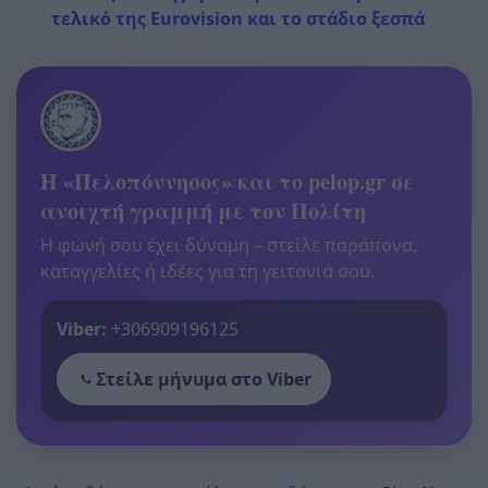
τελικό της Eurovision και το στάδιο ξεσπά
Η «Πελοπόννησος» και το pelop.gr σε
ανοιχτή γραμμή με τον Πολίτη
Η φωνή σου έχει δύναμη – στείλε παράπονα,
καταγγελίες ή ιδέες για τη γειτονιά σου.
Viber:
+306909196125
Στείλε μήνυμα στο Viber