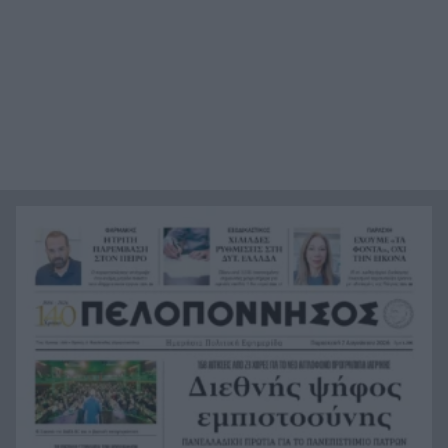
Η Εβελυν Μητρόπουλου πήρε το ασημένιο
11:45
μετάλλιο στο Ευρωπαϊκό Κ20
Κόνγκο: Τα κρούσματα του έμπολα ξεπεράσουν
11:38
τα 4.000
Πού θα δείτε την μάχη της Σάκκαρη στο Τορόντο
11:32
Εφημερεύοντες ιδιώτες γιατροί στην Πάτρα: Το
11:30
πρόγραμμα για τα Σαββατοκύριακα του
Αυγούστου
Τα «κρύπτο» έκρυβαν απάτη για 61χρονο
11:24
Πατρινό – Εχασε σε 3 χρόνια το ποσό των
100.000 ευρώ
Με διακυμάνσεις ξεκίνησε η συνεδρίαση του
11:22
Χρηματιστηρίου της Αθήνας
Σοκάρει η οικογενειακή τραγωδία στις Σέρρες:
11:16
Νεκροί μητέρα και γιος σε μετωπική με φορτηγό