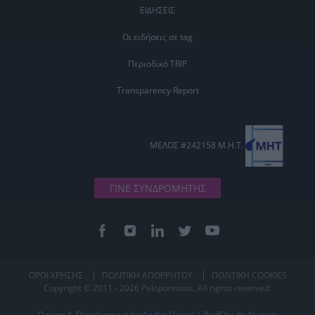
ΕΙΔΗΣΕΙΣ
Οι ειδήσεις σε tag
Περιοδικό TRIP
Transparency Report
ΜΕΛΟΣ #242158 Μ.Η.Τ.
ΓΙΝΕ ΣΥΝΔΡΟΜΗΤΗΣ
ΟΡΟΙ ΧΡΗΣΗΣ
ΠΟΛΙΤΙΚΗ ΑΠΟΡΡΗΤΟΥ
ΠΟΛΙΤΙΚΗ COOKIES
Copyright © 2011 - 2026 Peloponnisos. All rights reserved.
Design & Development by
Andko Digital
| PerfOps by
Nuevvo