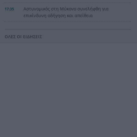
Αστυνομικός στη Μύκονο συνελήφθη για
17:35
επικίνδυνη οδήγηση και απείθεια
Κρακοβία: Η ευρωπαϊκή πόλη που τον χειμώνα
17:27
μοιάζει βγαλμένη από ταινία – Τι κρύβεται κάτω
ΟΛΕΣ ΟΙ ΕΙΔΗΣΕΙΣ
από την πλατεία της
Ποια ράμπα αναπήρων; Δεν έχει σήμανση, θα
17:18
παρκάρω! Δεν πάρκαρε (τελικά), λίγο έλλειψε να
γίνει μεγάλος χαμός
Βαλκάνια στις φλόγες με 40°C: Ένας νεκρός στη
17:14
Σερβία, εκκενώσεις στην Αλβανία
Νέα Υόρκη: Μασκοφόρος κατέστρεψε με σφυρί
17:07
άγαλμα της Παναγίας σε εκκλησία
Το απρόβλεπτο καρέ του Τεύκρου
17:00
Σακελλαρόπουλου: Πώς να ΜΗ Γίνετε
πρωθυπουργός