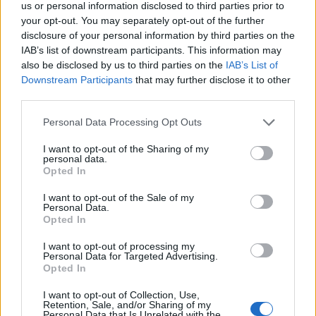
us or personal information disclosed to third parties prior to
your opt-out. You may separately opt-out of the further
Η Meta παραδέχεται παραβίαση από AI μοντέλο της
disclosure of your personal information by third parties on the
IAB’s list of downstream participants. This information may
also be disclosed by us to third parties on the
IAB’s List of
Downstream Participants
that may further disclose it to other
third parties.
Please note that this website/app uses one or more Google
Personal Data Processing Opt Outs
services and may gather and store information including but
not limited to your visit or usage behaviour. You may click to
I want to opt-out of the Sharing of my
personal data.
grant or deny consent to Google and its third-party tags to
Opted In
use your data for below specified purposes in below Google
consent section.
I want to opt-out of the Sale of my
Personal Data.
Opted In
I want to opt-out of processing my
Personal Data for Targeted Advertising.
Opted In
I want to opt-out of Collection, Use,
Retention, Sale, and/or Sharing of my
Personal Data that Is Unrelated with the