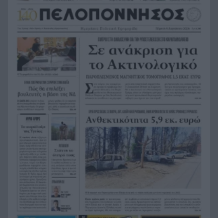
σεξουαλικής κακοποίησης
Κλειστά ακίνητα: Δεν φτάνουν τα χρήματα για
16:30
ανακαίνιση – Τι λένε παράγοντες της αγοράς
Τι κρύβεται στο στομάχι ενός καρχαρία-τίγρη;
16:28
Τα ευρήματα ξεπερνούν κάθε φαντασία
Δείτε πώς είναι η πρώτη ιστοσελίδα που
16:14
φτιάχτηκε ποτέ – Υπάρχει ακόμη 35 χρόνια μετά
Φωτιά στην Αγία Μαρίνα Ηλείας – Ισχυρές
16:12
πυροσβεστικές δυνάμεις στη μάχη με τις φλόγες
Ξεμπλοκάρει η επανέναρξη του Οδοντωτού; Θα
16:00
απαιτηθούν έργα άνω των 5 εκατ. ευρώ