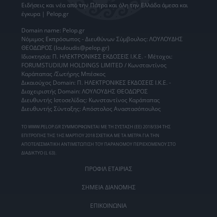
Ειδήσεις
και νέα από την
Πάτρα
και όλη την Ελλάδα άμεσα και
έγκυρα | Pelop.gr
Domain name: Pelop.gr
Νόμιμος Εκπρόσωπος - Διευθύνων Σύμβουλος: ΛΟΥΛΟΥΔΗΣ
ΘΕΟΔΩΡΟΣ (louloudis@pelop.gr)
Ιδιοκτησία: Π. ΗΛΕΚΤΡΟΝΙΚΕΣ ΕΚΔΟΣΕΙΣ Ι.Κ.Ε. - Μέτοχοι:
FORUMSTUDIUM HOLDINGS LIMITED / Κωνσταντίνος
Καράπαπας /Σωτήρης Μπέσκος
Δικαιούχος Domain: Π. ΗΛΕΚΤΡΟΝΙΚΕΣ ΕΚΔΟΣΕΙΣ Ι.Κ.Ε. -
Διαχειριστής Domain: ΛΟΥΛΟΥΔΗΣ ΘΕΟΔΩΡΟΣ
Διευθυντής Ιστοσελίδας: Κωνσταντίνος Καράπαπας
Διευθυντής Σύνταξης: Απόστολος Αναστασόπουλος
ΤΟ WWW.PELOP.GR ΣΥΜΜΟΡΦΩΝΕΤΑΙ ΜΕ ΤΗ ΣΥΣΤΑΣΗ (ΕΕ) 2018/334 ΤΗΣ
ΕΠΙΤΡΟΠΗΣ ΤΗΣ 1ΗΣ ΜΑΡΤΙΟΥ 2018 ΣΧΕΤΙΚΑ ΜΕ ΤΑ ΜΕΤΡΑ ΓΙΑ ΤΗΝ
ΑΠΟΤΕΛΕΣΜΑΤΙΚΗ ΑΝΤΙΜΕΤΩΠΙΣΗ ΤΟΥ ΠΑΡΑΝΟΜΟΥ ΠΕΡΙΕΧΟΜΕΝΟΥ ΣΤΟ
ΔΙΑΔΙΚΤΥΟ (L 63).
ΠΡΟΦΙΛ ΕΤΑΙΡΙΑΣ
ΣΗΜΕΙΑ ΔΙΑΝΟΜΗΣ
ΕΠΙΚΟΙΝΩΝΙΑ