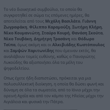
Το νέο διοικητικό συμβούλιο, το οποίο θα
συγκροτηθεί σε σώμα τις επόμενες ημέρες, θα
αποτελείται από τους
Μιχάλη Βασιλάτο
,
Γιάννη
Ζωγραφάκη
,
Φίλιππο Καραμούζη
,
Σωτήρη Κλήρη
,
Νίκο Κουμανιώτη
,
Σταύρο Κουρή
,
Θανάση Σκούτα
,
Νίκο Τουβάκη
,
Δημήτρη Τρασάνη
και
Θόδωρο
Τσίπα
, όμως ακόμη και οι
Αλκιβιάδης Κωστόπουλος
και
Σαμψών Χαριτωνίδης
που έμειναν εκτός, θα
αναλάβουν τομείς ευθύνης, καθώς ο Παναγιώτης
Λυκούδης θα αξιοποιήσει όλα τα μέλη του
ψηφοδελτίου.
Οπως έχετε ήδη διαπιστώσει, πρόκειται για μια
πολυσυλλεκτική διοίκηση, η οποία θα δώσει φωνή και
δύναμη σε όλα τα σωματεία, από το Ιόνιο μέχρι την
ορεινή Αχαΐα και από τον κάμπο της Ηλείας μέχρι την
Αιγιάλεια και φυσικά την Πάτρα.