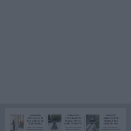
Ποια είναι η ιδανική διαφορά ηλικίας σε ένα
16:47
ζευγάρι; Τι δείχνουν οι έρευνες
Γεωργιάδης και Κυρανάκης ζητούν τη βοήθεια
16:46
του Τραμπ για την επιστροφή των Γλυπτών του
Παρθενώνα
Νέα Υόρκη: Μητέρα και γιαγιά συντόνιζαν με
16:39
μηνύματα τις δολοφονίες των παιδιών
Tα φιλικά παιχνίδια του Παναιγιαλείου
16:38
Meteo: Οι έξι πιο επικίνδυνες εβδομάδες για
16:38
εκδήλωση μεγάλων δασικών πυρκαγιών στην
Ελλάδα
Η Εθνική Παίδων νίκησε την Ουγγαρία, αλλά
16:35
αποκλείστηκε από τους «8»
Ζάκυνθος: Ασφυκτική πίεση στο νοσοκομείο
16:34
λόγω τουρισμού – Αύξηση περιστατικών