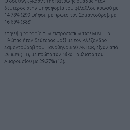
Ο σούτινγκ γκαρντ της πατρινής ομάδας ήταν
δεύτερος στην ψηφοφορία του φίλαθλου κοινού με
14,78% (299 ψήφοι) με πρώτο τον Σαμαντούροβ με
16,69% (388).
Στην ψηφοφορία των εκπροσώπων των Μ.Μ.Ε. ο
Πλώτας ήταν δεύτερος μαζί με τον Αλέξανδρο
Σαμαντούροβ του Παναθηναϊκού AKTOR, είχαν από
26,83% (11), με πρώτο τον Νίκο Τουλιάτο του
Αμαρουσίου με 29,27% (12).