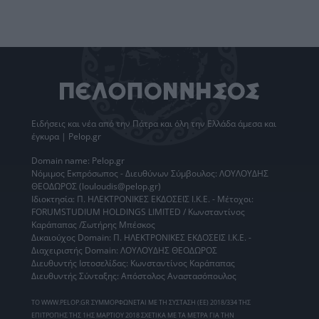
Ειδήσεις
και νέα από την
Πάτρα
και όλη την Ελλάδα άμεσα και
έγκυρα | Pelop.gr
Domain name: Pelop.gr
Νόμιμος Εκπρόσωπος - Διευθύνων Σύμβουλος: ΛΟΥΛΟΥΔΗΣ
ΘΕΟΔΩΡΟΣ (louloudis@pelop.gr)
Ιδιοκτησία: Π. ΗΛΕΚΤΡΟΝΙΚΕΣ ΕΚΔΟΣΕΙΣ Ι.Κ.Ε. - Μέτοχοι:
FORUMSTUDIUM HOLDINGS LIMITED / Κωνσταντίνος
Καράπαπας /Σωτήρης Μπέσκος
Δικαιούχος Domain: Π. ΗΛΕΚΤΡΟΝΙΚΕΣ ΕΚΔΟΣΕΙΣ Ι.Κ.Ε. -
Διαχειριστής Domain: ΛΟΥΛΟΥΔΗΣ ΘΕΟΔΩΡΟΣ
Διευθυντής Ιστοσελίδας: Κωνσταντίνος Καράπαπας
Διευθυντής Σύνταξης: Απόστολος Αναστασόπουλος
ΤΟ WWW.PELOP.GR ΣΥΜΜΟΡΦΩΝΕΤΑΙ ΜΕ ΤΗ ΣΥΣΤΑΣΗ (ΕΕ) 2018/334 ΤΗΣ
ΕΠΙΤΡΟΠΗΣ ΤΗΣ 1ΗΣ ΜΑΡΤΙΟΥ 2018 ΣΧΕΤΙΚΑ ΜΕ ΤΑ ΜΕΤΡΑ ΓΙΑ ΤΗΝ