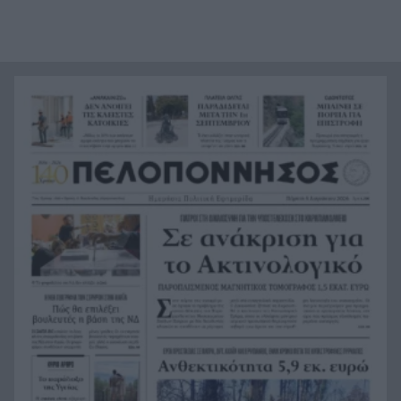
Σύγκρουση ελικοπτέρων στην Ψάθα: Στο
23:05
μικροσκόπιο ο συντονισμός της επιχείρησης
«Φωτιές-ανεμοστρόβιλοι»: Το σπάνιο φαινόμενο
22:53
που κάνει τις πυρκαγιές ακόμη πιο επικίνδυνες
στην Ευρώπη
Ουκρανία: Η αόρατη σύγκρουση της τεχνολογίας
22:45
– Drones, δορυφόροι και AI στην πρώτη γραμμή
Το βραδινό που χορταίνει και βοηθά στον
22:34
έλεγχο του βάρους
Ο Ελληνοκύπριος νομπελίστας Ντέμης
22:23
Χασάμπης στο «τιμόνι» της Google AI
HELLENiQ ENERGY: Έως 25 εκατ. ευρώ για έργα
22:15
αποκατάστασης στις πυρόπληκτες περιοχές
Οι ξηροί καρποί που αξίζει να βάλεις στη
22:06
διατροφή σου αν θέλεις να επενδύσεις στη