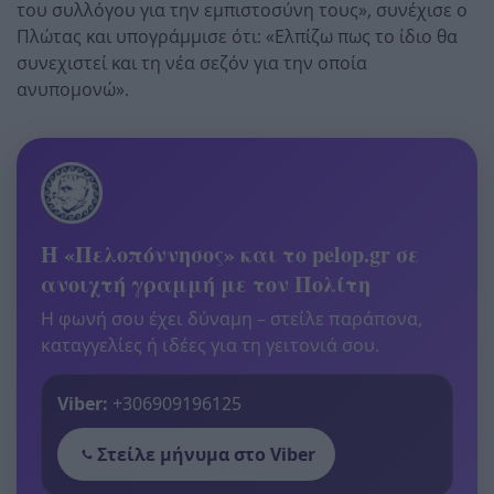
του συλλόγου για την εμπιστοσύνη τους», συνέχισε ο
Πλώτας και υπογράμμισε ότι: «Ελπίζω πως το ίδιο θα
συνεχιστεί και τη νέα σεζόν για την οποία
ανυπομονώ».
Η «Πελοπόννησος» και το pelop.gr σε
ανοιχτή γραμμή με τον Πολίτη
Η φωνή σου έχει δύναμη – στείλε παράπονα,
καταγγελίες ή ιδέες για τη γειτονιά σου.
Viber:
+306909196125
Στείλε μήνυμα στο Viber