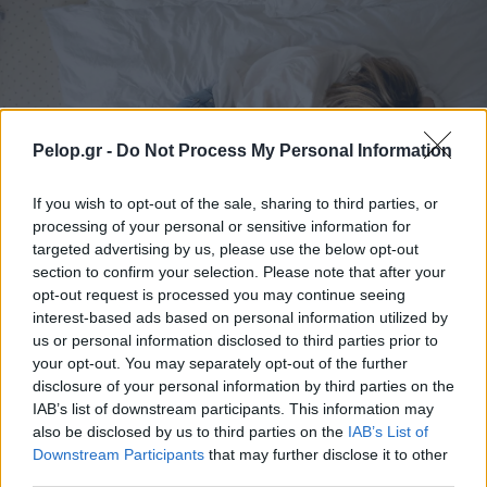
Pelop.gr -
Do Not Process My Personal Information
If you wish to opt-out of the sale, sharing to third parties, or
processing of your personal or sensitive information for
targeted advertising by us, please use the below opt-out
section to confirm your selection. Please note that after your
opt-out request is processed you may continue seeing
interest-based ads based on personal information utilized by
Θηλασμός: Το «θαύμα» των πρώτων 1.000 ημερών – Τι
us or personal information disclosed to third parties prior to
συμβαίνει στον εγκέφαλο του μωρού
your opt-out. You may separately opt-out of the further
disclosure of your personal information by third parties on the
IAB’s list of downstream participants. This information may
also be disclosed by us to third parties on the
IAB’s List of
Downstream Participants
that may further disclose it to other
third parties.