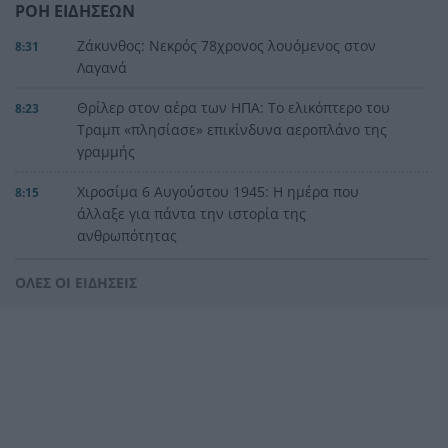
ΡΟΗ ΕΙΔΗΣΕΩΝ
Ζάκυνθος: Νεκρός 78χρονος λουόμενος στον
8:31
Λαγανά
Θρίλερ στον αέρα των ΗΠΑ: Το ελικόπτερο του
8:23
Τραμπ «πλησίασε» επικίνδυνα αεροπλάνο της
γραμμής
Χιροσίμα 6 Αυγούστου 1945: Η ημέρα που
8:15
άλλαξε για πάντα την ιστορία της
ανθρωπότητας
Τουρισμός για Όλους 2026-2027: Πώς να
8:03
ΟΛΕΣ ΟΙ ΕΙΔΗΣΕΙΣ
αποκτήσετε το voucher έως 600 ευρώ για
διακοπές – Όλα όσα πρέπει να γνωρίζετε
Ντέμης Χασάμπης: Ποιος είναι ο Ελληνοκύπριος
7:55
νομπελίστας που αναλαμβάνει το «τιμόνι» της
AI της Google
Συναγερμός στα Στενά του Ορμούζ: Δύο εκρήξεις
7:44