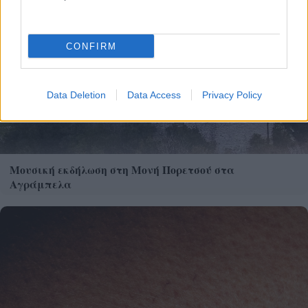
σε 2 λεπτά πριν το ταξίδι
CONFIRM
Data Deletion
Data Access
Privacy Policy
Μουσική εκδήλωση στη Μονή Πορετσού στα
Αγράμπελα