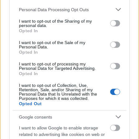
Please note that this website/app uses one or more Google
Personal Data Processing Opt Outs
services and may gather and store information including but
not limited to your visit or usage behaviour. You may click to
I want to opt-out of the Sharing of my
personal data.
grant or deny consent to Google and its third-party tags to
Opted In
use your data for below specified purposes in below Google
consent section.
I want to opt-out of the Sale of my
Personal Data.
Opted In
Χρησιμοποιείς Google passkeys για τους κωδικούς σου;
I want to opt-out of processing my
Και όμως μπορούν να τους κλέψουν
Personal Data for Targeted Advertising.
Opted In
I want to opt-out of Collection, Use,
Retention, Sale, and/or Sharing of my
Personal Data that Is Unrelated with the
Purposes for which it was collected.
Opted Out
Google consents
I want to allow Google to enable storage
related to advertising like cookies on web or