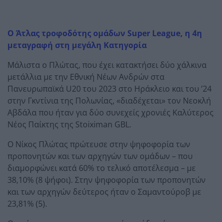
Ο Άτλας τροφοδότης ομάδων Super League, η 4η
μεταγραφή στη μεγάλη Κατηγορία
Μάλιστα ο Πλώτας, που έχει κατακτήσει δύο χάλκινα
μετάλλια με την Εθνική Νέων Ανδρών στα
Πανευρωπαϊκά U20 του 2023 στο Ηράκλειο και του ’24
στην Γκντίνια της Πολωνίας, «διαδέχεται» τον Νεοκλή
Αβδάλα που ήταν για δύο συνεχείς χρονιές Καλύτερος
Νέος Παίκτης της Stoiximan GBL.
Ο Νίκος Πλώτας πρώτευσε στην ψηφοφορία των
προπονητών και των αρχηγών των ομάδων – που
διαμορφώνει κατά 60% το τελικό αποτέλεσμα – με
38,10% (8 ψήφοι). Στην ψηφοφορία των προπονητών
και των αρχηγών δεύτερος ήταν ο Σαμαντούροβ με
23,81% (5).