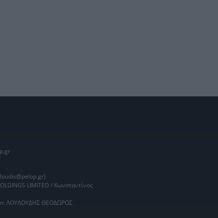
p.gr
oudis@pelop.gr)
HOLDINGS LIMITED / Κωνσταντίνος
main: ΛΟΥΛΟΥΔΗΣ ΘΕΟΔΩΡΟΣ