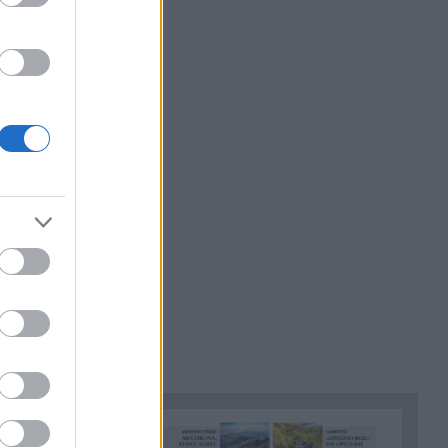
του που πάσχει από
Αλτσχάιμερ
«Κάτι θα κάνουμε στην
17:22
Αθήνα»: Η Άννα Βίσση άκουσε
Τσιτσάνη στο Φισκάρδο και
πήρε την κάρτα της μπάντας
Στα ύψη το μοσχάρι: 28,4%
16:52
ακριβότερο από τον Δεκέμβριο
του 2024
Έως τον Οκτώβριο η έξαρση
16:50
των κρουσμάτων για τον ιό
του Δυτικού Νείλου
Χωροταξικό για τον Τουρισμό:
16:44
Νέοι όροι για ξενοδοχεία,
βραχυχρόνιες μισθώσεις και
προστατευόμενες περιοχές