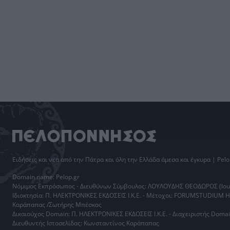
Ειδήσεις
και νέα από την
Πάτρα
και όλη την Ελλάδα άμεσα και έγκυρα | Pelo
Domain name: Pelop.gr
Νόμιμος Εκπρόσωπος - Διευθύνων Σύμβουλος: ΛΟΥΛΟΥΔΗΣ ΘΕΟΔΩΡΟΣ (loul
Ιδιοκτησία: Π. ΗΛΕΚΤΡΟΝΙΚΕΣ ΕΚΔΟΣΕΙΣ Ι.Κ.Ε. - Μέτοχοι: FORUMSTUDIUM 
Καράπαπας /Σωτήρης Μπέσκος
Δικαιούχος Domain: Π. ΗΛΕΚΤΡΟΝΙΚΕΣ ΕΚΔΟΣΕΙΣ Ι.Κ.Ε. - Διαχειριστής Do
Διευθυντής Ιστοσελίδας: Κωνσταντίνος Καράπαπας