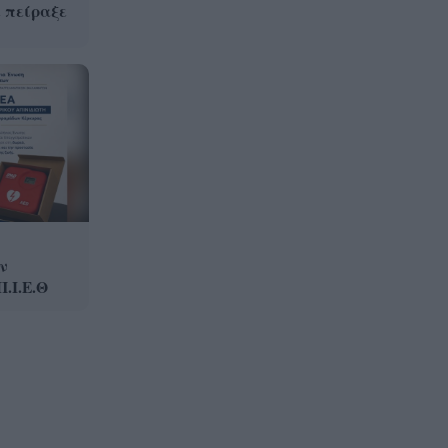
 πείραξε
Αποκαλύφθηκε η ταυτότητα
16:02
της γυναίκας, που η σορός της
βρέθηκε σε προχωρημένη
σήψη στον Λυκαβηττό
ν
.Ι.Ε.Θ