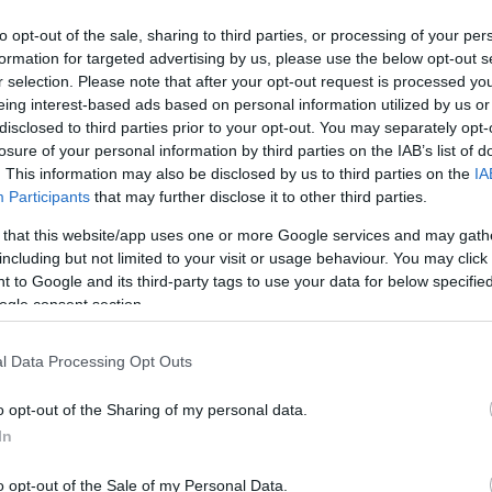
to opt-out of the sale, sharing to third parties, or processing of your per
formation for targeted advertising by us, please use the below opt-out s
r selection. Please note that after your opt-out request is processed y
eing interest-based ads based on personal information utilized by us or
disclosed to third parties prior to your opt-out. You may separately opt-
losure of your personal information by third parties on the IAB’s list of
. This information may also be disclosed by us to third parties on the
IA
Participants
that may further disclose it to other third parties.
α του ΕΚΑΒ στο Γενικό Νοσοκομείο Ασκληπιείο Βούλας, ό
 that this website/app uses one or more Google services and may gath
including but not limited to your visit or usage behaviour. You may click 
υ Λιμεναρχείου Σαρωνικού που διενεργεί την προανάκριση,
 to Google and its third-party tags to use your data for below specifi
τομής στο εργαστήριο Ιατροδικαστικής και τοξικολογίας τ
ogle consent section.
.
l Data Processing Opt Outs
o opt-out of the Sharing of my personal data.
In
 pelop.gr σε ανοιχτή γραμμή με τον Πολίτη
o opt-out of the Sale of my Personal Data.