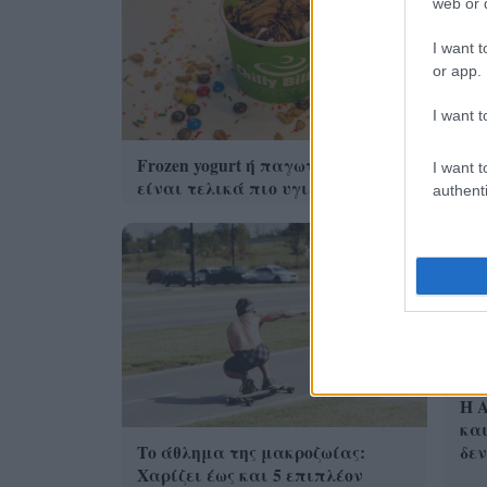
web or d
I want t
or app.
I want t
Η 
Ast
Frozen yogurt ή παγωτό; Ποιο
I want t
αι
είναι τελικά πιο υγιεινό
authenti
Η A
και
δεν
Το άθλημα της μακροζωίας:
Χαρίζει έως και 5 επιπλέον