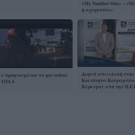
«My Number One» – «Με
η αχαριστία»
Δωρεά απινιδωτή στην
υ προηγουμένου τα pre orders
Κοινότητα Κουραμάδω
 GTA 6
Κέρκυρας από την Π.Ε.Π