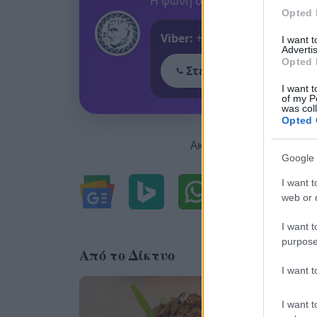
Η φωνή σου έχει δύναμη – στεί
Opted 
Viber:
+306909196125
I want 
Advertis
Opted 
Στείλε μήνυμα στο Vib
I want t
of my P
was col
Opted 
Ακολουθήστε μας για ό
Google 
I want t
web or d
I want t
purpose
Από το Δίκτυο
I want 
I want t