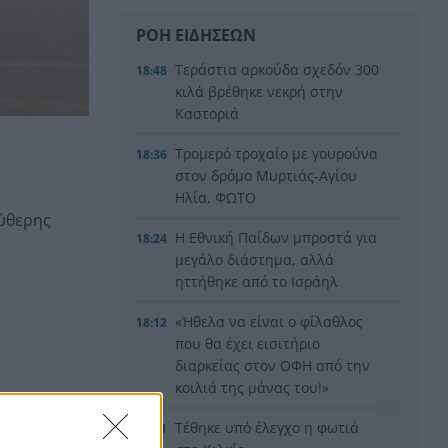
ΡΟΗ ΕΙΔΗΣΕΩΝ
Τεράστια αρκούδα σχεδόν 300
18:48
κιλά βρέθηκε νεκρή στην
Καστοριά
Τρομερό τροχαίο με γουρούνα
18:36
στον δρόμο Μυρτιάς-Αγίου
Ηλία, ΦΩΤΟ
εύθερης
Η Εθνική Παίδων μπροστά για
18:24
μεγάλο διάστημα, αλλά
ηττήθηκε από το Ισράηλ
«Ήθελα να είναι ο φίλαθλος
18:12
που θα έχει εισιτήριο
διαρκείας στον ΟΦΗ από την
κοιλιά της μάνας του!»
Τέθηκε υπό έλεγχο η φωτιά
18:01