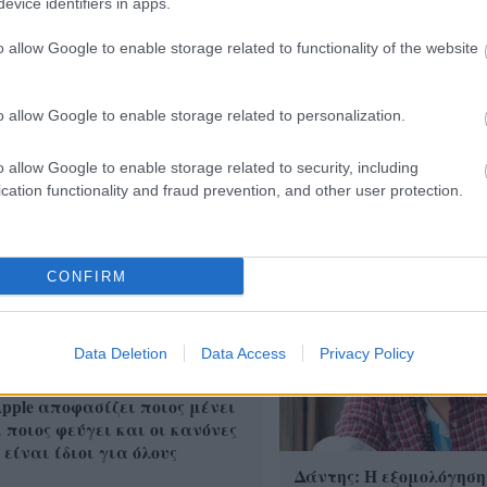
evice identifiers in apps.
o allow Google to enable storage related to functionality of the website
o allow Google to enable storage related to personalization.
Κασσελάκης: Μιλά ανο
OpenAI σταματά το μοντέλο
το ενδεχόμενο να δημι
ra που έλυσε 10 μαθηματικά
οικογένεια με τον Tyler
o allow Google to enable storage related to security, including
νίγματα δεκαετιών
cation functionality and fraud prevention, and other user protection.
CONFIRM
Data Deletion
Data Access
Privacy Policy
pple αποφασίζει ποιος μένει
 ποιος φεύγει και οι κανόνες
 είναι ίδιοι για όλους
Δάντης: Η εξομολόγηση