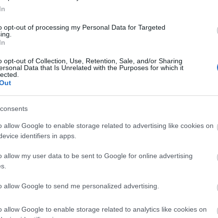
λε παράπονα, καταγγελίες ή ιδέες για τη γειτονιά σου.
In
to opt-out of processing my Personal Data for Targeted
ing.
In
er
o opt-out of Collection, Use, Retention, Sale, and/or Sharing
ersonal Data that Is Unrelated with the Purposes for which it
lected.
Out
λες τις
ειδήσεις
στο Bing News και το Google News
consents
o allow Google to enable storage related to advertising like cookies on
evice identifiers in apps.
o allow my user data to be sent to Google for online advertising
s.
to allow Google to send me personalized advertising.
o allow Google to enable storage related to analytics like cookies on