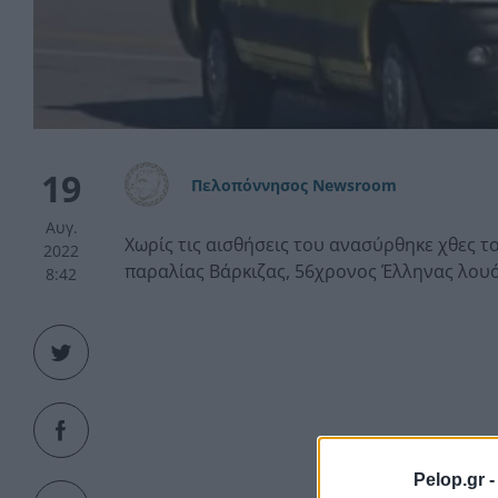
19
Πελοπόννησος Newsroom
Αυγ.
Χωρίς τις αισθήσεις του ανασύρθηκε χθες τ
2022
παραλίας Βάρκιζας, 56χρονος Έλληνας λου
8:42
Pelop.gr 