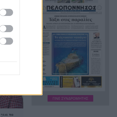
Κάνναβη, skunk, 90.000 ευρώ
16:33
και τρεις συλλήψεις στην
Αττική, ΒΙΝΤΕΟ
«Ιδιαίτερα δυσμενείς
16:24
ιχτά για
πυρομετεωρολογικές συνθήκες
ουργήσει
αναμένονται το επόμενο
48ωρο», κόκκινος συναγερμός
για 6 περιφέρειες
«Φοβόμουν ότι θα πεθάνω»:
16:22
Μαθήτρια περιγράφει την
επίθεση σε σχολείο της
Ταϊλάνδης με 9 νεκρούς
Τεράστιο πλήγμα και βαρύ
16:12
πένθος για τον Λιονέλ Μέσι,
πέθανε ο πατέρας του
ΓΙΝΕ ΣΥΝΔΡΟΜΗΤΗΣ
Αυτά είναι τα 8 φρούτα με την
16:11
περισσότερη πρωτεΐνη
 για το