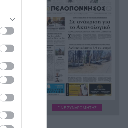
εργασίες τους
Το τελευταίο «αντίο» στην
20:36
τελετή αποτέφρωσης του
συντονιστή που σκοτώθηκε
μετά τη σύγκρουση
ελικοπτέρων στην Ψάθα,
ΦΩΤΟ
Στιγμές αγωνίας και θρίλερ
20:24
στο Αίγιο: Οδηγός λεωφορείου
έχασε τις αισθήσεις του και τη
 την
ζωή του! ΦΩΤΟ
Κόκκινα τα 118 κτίρια στις 325
20:12
04% για
αυτοψίες των πληγεισών
περιοχών από τις
καταστροφικές πυρκαγιές
ΓΙΝΕ ΣΥΝΔΡΟΜΗΤΗΣ
οκτόνησε
Η ανακοίνωση της ΕΑΠ για
20:00
Βασιλάκο και Μαμάση