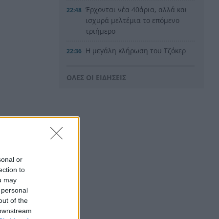
Έρχονται νέα 40άρια, αλλά και
22:48
ισχυρά μελτέμια το επόμενο
τριήμερο
Η μεγάλη κλήρωση του Τζόκερ
22:36
Η Παναχαϊκή ανακοίνωσε
22:24
ΟΛΕΣ ΟΙ ΕΙΔΗΣΕΙΣ
πρωτότυπα και Νικολάου,
ΦΩΤΟ
«Δεν χάσαμε μόνο ένα σπίτι»,
22:12
η τρομερή ιστορία οικογένειας
από τη Βρετανία που
καταστράφηκε στις φωτιές
στην Αιγιάλεια
sonal or
ection to
Καταγγελία ερευνητή του
22:00
, καθώς και
ou may
ΑΠΘ: «Χυδαίο τραμπουκισμό
α παρκ
 personal
από τους διάφορους
out of the
“φιλόζωους”»
 downstream