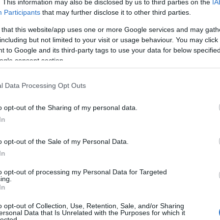
κή εξέταση διαπιστώθηκε πως το λούνα παρκ λειτουργούσ
. This information may also be disclosed by us to third parties on the
IA
Participants
that may further disclose it to other third parties.
ο. Η έλλειψη αδειοδότησης, παρά τις ευθύνες που ανήκαν
δισε τη συνέχιση της λειτουργίας του χώρου, με τραγική κ
 that this website/app uses one or more Google services and may gath
including but not limited to your visit or usage behaviour. You may click 
 to Google and its third-party tags to use your data for below specifi
ται σε εξέλιξη, ενώ οι ποινικές ευθύνες δεν αποκλείεται ν
ogle consent section.
αθώς αναμένεται να εξεταστούν διεξοδικά όλα τα στοιχεία
τουργίας και ελέγχου του επίμαχου χώρου ψυχαγωγίας.
l Data Processing Opt Outs
o opt-out of the Sharing of my personal data.
In
κατεβάζουν ρολά, πώς θα κινηθούν τα μέσα μεταφοράς
o opt-out of the Sale of my Personal Data.
In
to opt-out of processing my Personal Data for Targeted
ing.
In
o opt-out of Collection, Use, Retention, Sale, and/or Sharing
ersonal Data that Is Unrelated with the Purposes for which it
lected.