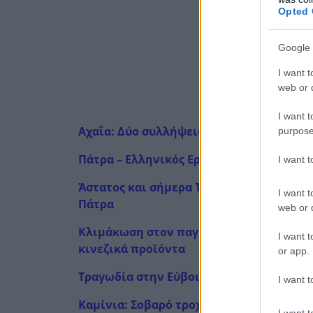
Opted 
Google 
I want t
web or d
I want t
Αχαΐα: Δύο συλλήψεις για εμπρησμό σε 
purpose
Πάτρα – Ελληνικός Ερυθρός Σταυρός: Τα
I want 
Άστατος και σήμερα Τετάρτη ο καιρός: Π
I want t
Πάτρα
web or d
Κλιμάκωση στον παγκόσμιο εμπορικό πόλ
I want t
κινεζικά προϊόντα
or app.
Τραγωδία στην Εύβοια: Πυροβόλησε πισώ
I want t
Καμίνια: Σοβαρό τροχαίο, αυτοκίνητο σε
I want t