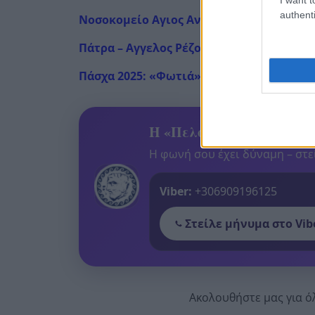
authenti
Νοσοκομείο Αγιος Ανδρέας: Τραυματίας κ
Πάτρα – Αγγελος Ρέζος: Χάθηκε ένας και
Πάσχα 2025: «Φωτιά» οι τιμές των σοκολ
Η «Πελοπόννησος» και το
Η φωνή σου έχει δύναμη – στεί
Viber:
+306909196125
Στείλε μήνυμα στο Vib
Ακολουθήστε μας για ό