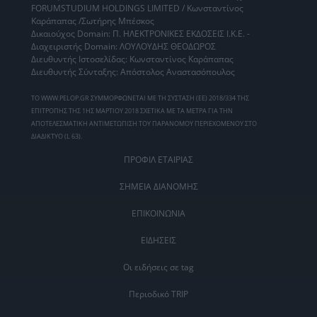
FORUMSTUDIUM HOLDINGS LIMITED / Κωνσταντίνος
Καράπαπας /Σωτήρης Μπέσκος
Δικαιούχος Domain: Π. ΗΛΕΚΤΡΟΝΙΚΕΣ ΕΚΔΟΣΕΙΣ Ι.Κ.Ε. -
Διαχειριστής Domain: ΛΟΥΛΟΥΔΗΣ ΘΕΟΔΩΡΟΣ
Διευθυντής Ιστοσελίδας: Κωνσταντίνος Καράπαπας
Διευθυντής Σύνταξης: Απόστολος Αναστασόπουλος
ΤΟ WWW.PELOP.GR ΣΥΜΜΟΡΦΩΝΕΤΑΙ ΜΕ ΤΗ ΣΥΣΤΑΣΗ (ΕΕ) 2018/334 ΤΗΣ
ΕΠΙΤΡΟΠΗΣ ΤΗΣ 1ΗΣ ΜΑΡΤΙΟΥ 2018 ΣΧΕΤΙΚΑ ΜΕ ΤΑ ΜΕΤΡΑ ΓΙΑ ΤΗΝ
ΑΠΟΤΕΛΕΣΜΑΤΙΚΗ ΑΝΤΙΜΕΤΩΠΙΣΗ ΤΟΥ ΠΑΡΑΝΟΜΟΥ ΠΕΡΙΕΧΟΜΕΝΟΥ ΣΤΟ
ΔΙΑΔΙΚΤΥΟ (L 63).
ΠΡΟΦΙΛ ΕΤΑΙΡΙΑΣ
ΣΗΜΕΙΑ ΔΙΑΝΟΜΗΣ
ΕΠΙΚΟΙΝΩΝΙΑ
ΕΙΔΗΣΕΙΣ
Οι ειδήσεις σε tag
Περιοδικό TRIP