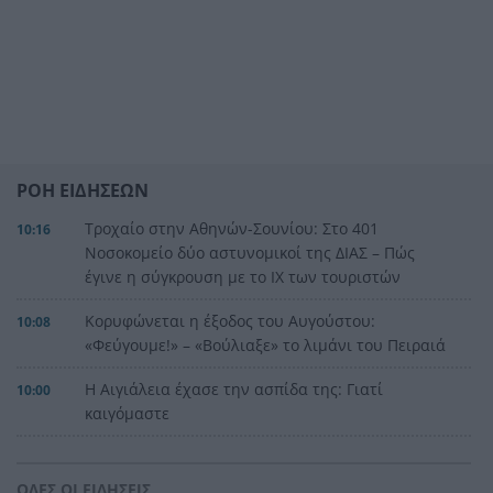
ΡΟΗ ΕΙΔΗΣΕΩΝ
Τροχαίο στην Αθηνών-Σουνίου: Στο 401
10:16
Νοσοκομείο δύο αστυνομικοί της ΔΙΑΣ – Πώς
έγινε η σύγκρουση με το ΙΧ των τουριστών
Κορυφώνεται η έξοδος του Αυγούστου:
10:08
«Φεύγουμε!» – «Βούλιαξε» το λιμάνι του Πειραιά
Η Αιγιάλεια έχασε την ασπίδα της: Γιατί
10:00
καιγόμαστε
Τέλος στην ταλαιπωρία: Πώς θα βγάζουμε
9:47
πινακίδες κυκλοφορίας με ένα «κλικ» στο gov.gr
ΟΛΕΣ ΟΙ ΕΙΔΗΣΕΙΣ