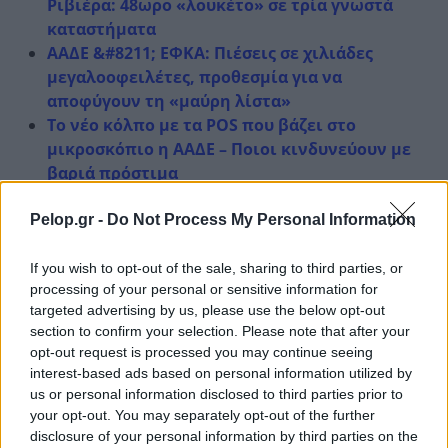
Ριβιέρα: 48ωρο «λουκέτο» σε τρία γνωστά
καταστήματα
ΑΑΔΕ &#8211; ΕΦΚΑ: Πιέσεις σε χιλιάδες
μεγαλοοφειλέτες, προθεσμία για να
αποφύγουν τη «μαύρη λίστα»
Το νέο κόλπο με τα POS που βάζει στο
μικροσκόπιο η ΑΑΔΕ – Ποιοι κινδυνεύουν με
βαριά πρόστιμα
Pelop.gr -
Do Not Process My Personal Information
If you wish to opt-out of the sale, sharing to third parties, or
processing of your personal or sensitive information for
targeted advertising by us, please use the below opt-out
Η «Πελοπόννησος» και το pelop.gr σε
section to confirm your selection. Please note that after your
ανοιχτή γραμμή με τον Πολίτη
opt-out request is processed you may continue seeing
interest-based ads based on personal information utilized by
Η φωνή σου έχει δύναμη – στείλε παράπονα,
us or personal information disclosed to third parties prior to
καταγγελίες ή ιδέες για τη γειτονιά σου.
your opt-out. You may separately opt-out of the further
disclosure of your personal information by third parties on the