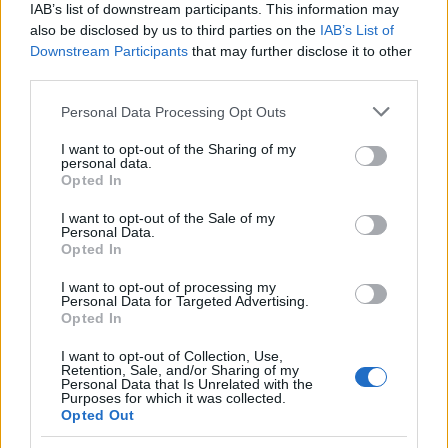
Viber:
+306909196125
IAB’s list of downstream participants. This information may
also be disclosed by us to third parties on the
IAB’s List of
Downstream Participants
that may further disclose it to other
Στείλε μήνυμα στο Viber
third parties.
Please note that this website/app uses one or more Google
Personal Data Processing Opt Outs
services and may gather and store information including but
not limited to your visit or usage behaviour. You may click to
I want to opt-out of the Sharing of my
Ακολουθήστε μας για όλες τις
ειδήσεις
στο Bing News
personal data.
grant or deny consent to Google and its third-party tags to
Opted In
και το Google News
use your data for below specified purposes in below Google
consent section.
I want to opt-out of the Sale of my
Personal Data.
Opted In
I want to opt-out of processing my
Personal Data for Targeted Advertising.
Opted In
Από το Δίκτυο
I want to opt-out of Collection, Use,
Retention, Sale, and/or Sharing of my
Personal Data that Is Unrelated with the
Purposes for which it was collected.
Opted Out