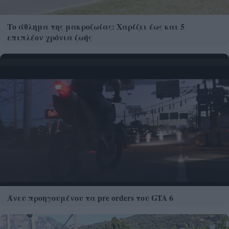
Το άθλημα της μακροζωίας: Χαρίζει έως και 5
επιπλέον χρόνια ζωής
Άνευ προηγουμένου τα pre orders του GTA 6