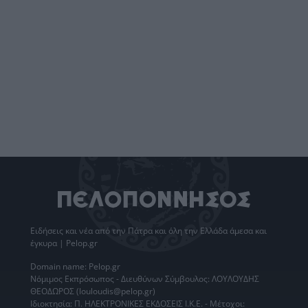
Ειδήσεις
και νέα από την
Πάτρα
και όλη την Ελλάδα άμεσα και
έγκυρα | Pelop.gr
Domain name: Pelop.gr
Νόμιμος Εκπρόσωπος - Διευθύνων Σύμβουλος: ΛΟΥΛΟΥΔΗΣ
ΘΕΟΔΩΡΟΣ (louloudis@pelop.gr)
Ιδιοκτησία: Π. ΗΛΕΚΤΡΟΝΙΚΕΣ ΕΚΔΟΣΕΙΣ Ι.Κ.Ε. - Μέτοχοι: