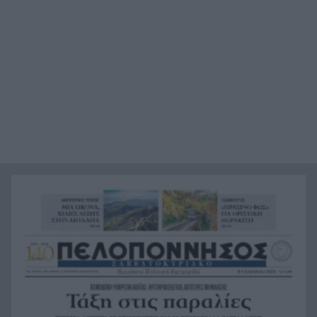
Αυτές είναι οι πέντε που δυναμώνουν τα οστά
22:59
και παράλληλα μειώνουν τον κίνδυνο
κατάγματος
Πώς η κατάχρηση του κινητού τηλεφώνου
22:39
δημιουργεί προβλήματα στο σώμα μας
Για αυτούς τους λόγους οι σκύλοι φοβούνται
22:21
πάρα πολύ τις ηλεκτρικές σκούπες
Ξυλοδαρμός Βρετανού στην Κρήτη από πέντε
22:00
νεαρούς νταήδες
Ευρωπαϊκό πρωτάθλημα στίβου με Τεντόγλου,
21:55
Καραλή, Στεφανίδη, Ντρισμπιώτη, Τζένγκο
Η αβλεψία στην τραγωδία της Πάρου, έτσι έγινε
21:45
το μεγάλο κακό με τον πνιγμό του 4χρονου,
πολλά τα ερωτηματικά
Πάνω από ένα εκατ. ευρώ τα πρόστιμα από τις
21:36