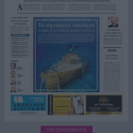
αρχές του χρόνου, νέες συλλήψεις σε Κορινθία,
Λέσβο
Ενίσχυση στη θέση «1» για τον Αίαντα ΑΣΑΑ
21:24
Ιράν: Όροι που «καίνε» για το άνοιγμα των
21:12
Στενών του Ορμούζ
Το βιολί της στο Αιγαίο η Τουρκία, συνεχίζει τις
21:00
παραβιάσεις
ΓΙΝΕ ΣΥΝΔΡΟΜΗΤΗΣ