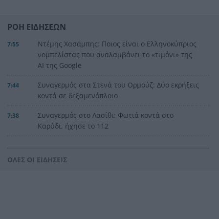
ΡΟΗ ΕΙΔΗΣΕΩΝ
Ντέμης Χασάμπης: Ποιος είναι ο Ελληνοκύπριος
7:55
νομπελίστας που αναλαμβάνει το «τιμόνι» της
AI της Google
Συναγερμός στα Στενά του Ορμούζ: Δύο εκρήξεις
7:44
κοντά σε δεξαμενόπλοιο
Συναγερμός στο Λασίθι: Φωτιά κοντά στο
7:38
Καρύδι, ήχησε το 112
Το παράδοξο της Υγείας
7:30
ΟΛΕΣ ΟΙ ΕΙΔΗΣΕΙΣ
«Πολωμένο μελτέμι»: Το σπάνιο καιρικό
7:23
φαινόμενο 50ετίας που «έκαψε» Αττική και
Βοιωτία
Συναγερμός για τις πυρκαγιές: Υψηλός κίνδυνος
7:15
στη Δυτ. Ελλάδα, ποιες περιοχές βρίσκονται στο