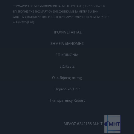
ΤΟ WWW.PELOP.GR ΣΥΜΜΟΡΦΩΝΕΤΑΙ ΜΕ ΤΗ ΣΥΣΤΑΣΗ (ΕΕ) 2018/334 ΤΗΣ
ΕΠΙΤΡΟΠΗΣ ΤΗΣ 1ΗΣ ΜΑΡΤΙΟΥ 2018 ΣΧΕΤΙΚΑ ΜΕ ΤΑ ΜΕΤΡΑ ΓΙΑ ΤΗΝ
ΑΠΟΤΕΛΕΣΜΑΤΙΚΗ ΑΝΤΙΜΕΤΩΠΙΣΗ ΤΟΥ ΠΑΡΑΝΟΜΟΥ ΠΕΡΙΕΧΟΜΕΝΟΥ ΣΤΟ
ΔΙΑΔΙΚΤΥΟ (L 63).
ΠΡΟΦΙΛ ΕΤΑΙΡΙΑΣ
ΣΗΜΕΙΑ ΔΙΑΝΟΜΗΣ
ΕΠΙΚΟΙΝΩΝΙΑ
ΕΙΔΗΣΕΙΣ
Οι ειδήσεις σε tag
Περιοδικό TRIP
Transparency Report
ΜΕΛΟΣ #242158 Μ.Η.Τ.