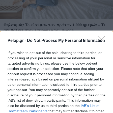
Θηλασμός: Το «θαύμα» των πρώτων 1.000 ημερών – Τι
συμβαίνει στον εγκέφαλο του μωρού
Pelop.gr -
Do Not Process My Personal Information
If you wish to opt-out of the sale, sharing to third parties, or
processing of your personal or sensitive information for
targeted advertising by us, please use the below opt-out
section to confirm your selection. Please note that after your
opt-out request is processed you may continue seeing
interest-based ads based on personal information utilized by
us or personal information disclosed to third parties prior to
your opt-out. You may separately opt-out of the further
disclosure of your personal information by third parties on the
IAB’s list of downstream participants. This information may
also be disclosed by us to third parties on the
IAB’s List of
Χρησιμοποιείς Google passkeys για τους κωδικούς σου;
Downstream Participants
that may further disclose it to other