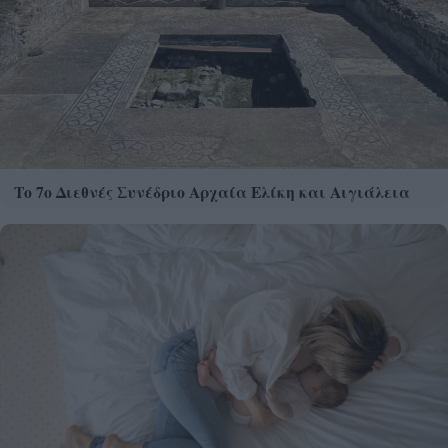
Το 7ο Διεθνές Συνέδριο Αρχαία Ελίκη και Αιγιάλεια