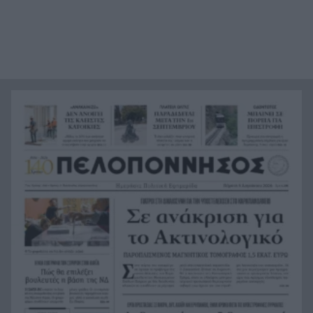
Ο Ελληνοκύπριος νομπελίστας Ντέμης
22:23
Χασάμπης στο «τιμόνι» της Google AI
HELLENiQ ENERGY: Έως 25 εκατ. ευρώ για έργα
22:15
αποκατάστασης στις πυρόπληκτες περιοχές
Οι ξηροί καρποί που αξίζει να βάλεις στη
22:06
διατροφή σου αν θέλεις να επενδύσεις στη
μακροζωία
Ηλεκτρική διασύνδεση Ελλάδας – Κύπρου:
21:53
Μπήκε η Meridiam στο έργο του ΑΔΜΗΕ
Η Σκόπελος στους κορυφαίους
21:45
κινηματογραφικούς προορισμούς της Μεσογείου
Πώς το φαγόπυρο μπορεί να συμβάλει στον
21:37
έλεγχο του βάρους
Συναγερμός στη Βόρεια Καρολίνα: Πολλοί νεκροί
21:27
σε μαζικούς πυροβολισμούς