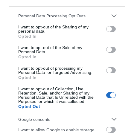
Και όμως μπορούν να τους κλέψουν
third parties.
Please note that this website/app uses one or more Google
Personal Data Processing Opt Outs
services and may gather and store information including but
not limited to your visit or usage behaviour. You may click to
I want to opt-out of the Sharing of my
personal data.
grant or deny consent to Google and its third-party tags to
Opted In
use your data for below specified purposes in below Google
consent section.
I want to opt-out of the Sale of my
Personal Data.
Opted In
I want to opt-out of processing my
Personal Data for Targeted Advertising.
Opted In
I want to opt-out of Collection, Use,
Retention, Sale, and/or Sharing of my
Personal Data that Is Unrelated with the
Purposes for which it was collected.
Opted Out
Μετάλλιο για τον Γυμναστικό Σύλλογο Δύμης στο
Πανελλήνιο Πρωτάθλημα Πίστας
Google consents
I want to allow Google to enable storage