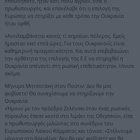
οπουδήποτε, ήταν κάτι πολύ άγριο», είπε ο
πρωθυπουργός, και επανέλαβε ότι η επιλογή της
Ευρώπης να στηρίξει με κάθε τρόπο την Ουκρανία
ήταν ορθή.
«Αντιλαμβάνεται κανείς τί σημαίνει πόλεμος. Εμείς
ήμασταν εκεί επτά ώρες. Για τους Ουκρανούς είναι
καθημερινή πραγματικότητα. Και αυτό επιβεβαιώνει
την ορθότητα της επιλογής της Ε.Ε να στηριχθεί η
Ουκρανία απέναντι στη ρωσική επιθετικότητα», τόνισε
ακόμα.
Μήνυμα Μητσοτάκη στον Πούτιν: Δεν θα μας
φοβίσετε! Θα συνεχίσουμε να στηρίζουμε την
Ουκρανία
«Ήμουν με τον πρόεδρο Ζελένσκι όταν ένας ρωσικός
πύραυλος έπεσε κοντά στο λιμάνι της Οδησσού», είπε
ο πρωθυπουργός μιλώντας στο συνέδριο του
Ευρωπαϊκού Λαϊκού Κόμματος και τόνισε: «Στέλνουμε
μήνυμα στο Κρεμλίνο: δεν θα μας φοβίσετε και θα