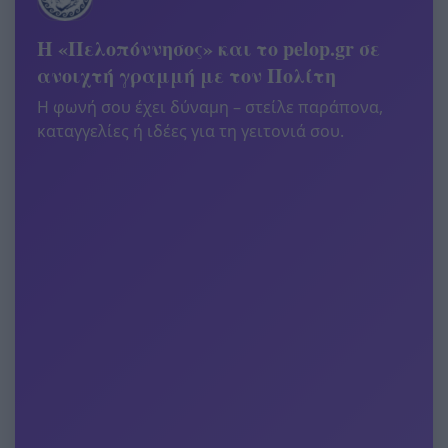
Η «Πελοπόννησος» και το pelop.gr σε
ανοιχτή γραμμή με τον Πολίτη
Η φωνή σου έχει δύναμη – στείλε παράπονα,
καταγγελίες ή ιδέες για τη γειτονιά σου.