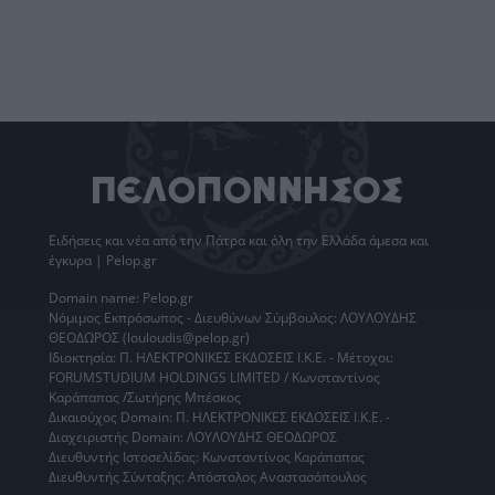
Ειδήσεις
και νέα από την
Πάτρα
και όλη την Ελλάδα άμεσα και
έγκυρα | Pelop.gr
Domain name: Pelop.gr
Νόμιμος Εκπρόσωπος - Διευθύνων Σύμβουλος: ΛΟΥΛΟΥΔΗΣ
ΘΕΟΔΩΡΟΣ (louloudis@pelop.gr)
Ιδιοκτησία: Π. ΗΛΕΚΤΡΟΝΙΚΕΣ ΕΚΔΟΣΕΙΣ Ι.Κ.Ε. - Μέτοχοι:
FORUMSTUDIUM HOLDINGS LIMITED / Κωνσταντίνος
Καράπαπας /Σωτήρης Μπέσκος
Δικαιούχος Domain: Π. ΗΛΕΚΤΡΟΝΙΚΕΣ ΕΚΔΟΣΕΙΣ Ι.Κ.Ε. -
Διαχειριστής Domain: ΛΟΥΛΟΥΔΗΣ ΘΕΟΔΩΡΟΣ
Διευθυντής Ιστοσελίδας: Κωνσταντίνος Καράπαπας
Διευθυντής Σύνταξης: Απόστολος Αναστασόπουλος