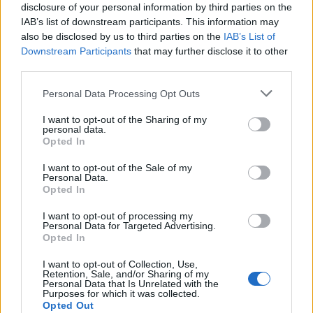
disclosure of your personal information by third parties on the
Ο Τύπος του 1973
IAB’s list of downstream participants. This information may
also be disclosed by us to third parties on the
IAB’s List of
Downstream Participants
that may further disclose it to other
third parties.
Please note that this website/app uses one or more Google
Personal Data Processing Opt Outs
services and may gather and store information including but
not limited to your visit or usage behaviour. You may click to
I want to opt-out of the Sharing of my
personal data.
grant or deny consent to Google and its third-party tags to
Opted In
use your data for below specified purposes in below Google
consent section.
I want to opt-out of the Sale of my
Personal Data.
Opted In
I want to opt-out of processing my
Personal Data for Targeted Advertising.
Opted In
I want to opt-out of Collection, Use,
Retention, Sale, and/or Sharing of my
PHOTO STORIES
Personal Data that Is Unrelated with the
Purposes for which it was collected.
Είδηση γένους θηλυκού
Opted Out