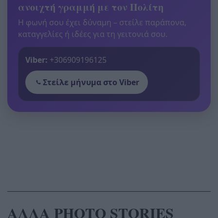
ανοιχτή γραμμή με τον Πολίτη
Η φωνή σου έχει δύναμη – στείλε παράπονα,
καταγγελίες ή ιδέες για τη γειτονιά σου.
Viber:
+306909196125
Στείλε μήνυμα στο Viber
ΑΛΛΑ PHOTO STORIES