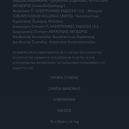
Νόμιμος Εκπρόσωπος - Διευθύνων Σύμβουλος: ΛΟΥΛΟΥΔΗΣ
ΘΕΟΔΩΡΟΣ (louloudis@pelop.gr)
Ιδιοκτησία: Π. ΗΛΕΚΤΡΟΝΙΚΕΣ ΕΚΔΟΣΕΙΣ Ι.Κ.Ε. - Μέτοχοι:
FORUMSTUDIUM HOLDINGS LIMITED / Κωνσταντίνος
Καράπαπας /Σωτήρης Μπέσκος
Δικαιούχος Domain: Π. ΗΛΕΚΤΡΟΝΙΚΕΣ ΕΚΔΟΣΕΙΣ Ι.Κ.Ε. -
Διαχειριστής Domain: ΛΟΥΛΟΥΔΗΣ ΘΕΟΔΩΡΟΣ
Διευθυντής Ιστοσελίδας: Κωνσταντίνος Καράπαπας
Διευθυντής Σύνταξης: Απόστολος Αναστασόπουλος
ΤΟ WWW.PELOP.GR ΣΥΜΜΟΡΦΩΝΕΤΑΙ ΜΕ ΤΗ ΣΥΣΤΑΣΗ (ΕΕ) 2018/334 ΤΗΣ
ΕΠΙΤΡΟΠΗΣ ΤΗΣ 1ΗΣ ΜΑΡΤΙΟΥ 2018 ΣΧΕΤΙΚΑ ΜΕ ΤΑ ΜΕΤΡΑ ΓΙΑ ΤΗΝ
ΑΠΟΤΕΛΕΣΜΑΤΙΚΗ ΑΝΤΙΜΕΤΩΠΙΣΗ ΤΟΥ ΠΑΡΑΝΟΜΟΥ ΠΕΡΙΕΧΟΜΕΝΟΥ ΣΤΟ
ΔΙΑΔΙΚΤΥΟ (L 63).
ΠΡΟΦΙΛ ΕΤΑΙΡΙΑΣ
ΣΗΜΕΙΑ ΔΙΑΝΟΜΗΣ
ΕΠΙΚΟΙΝΩΝΙΑ
ΕΙΔΗΣΕΙΣ
Οι ειδήσεις σε tag