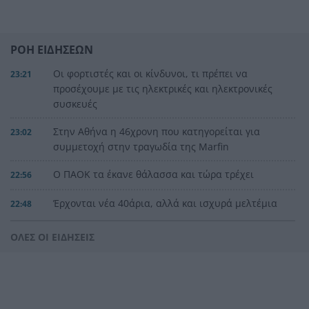
ΡΟΗ ΕΙΔΗΣΕΩΝ
Οι φορτιστές και οι κίνδυνοι, τι πρέπει να
23:21
προσέχουμε με τις ηλεκτρικές και ηλεκτρονικές
συσκευές
Στην Αθήνα η 46χρονη που κατηγορείται για
23:02
συμμετοχή στην τραγωδία της Marfin
Ο ΠΑΟΚ τα έκανε θάλασσα και τώρα τρέχει
22:56
Έρχονται νέα 40άρια, αλλά και ισχυρά μελτέμια
22:48
το επόμενο τριήμερο
ΟΛΕΣ ΟΙ ΕΙΔΗΣΕΙΣ
Η μεγάλη κλήρωση του Τζόκερ
22:36
Η Παναχαϊκή ανακοίνωσε πρωτότυπα και
22:24
Νικολάου, ΦΩΤΟ