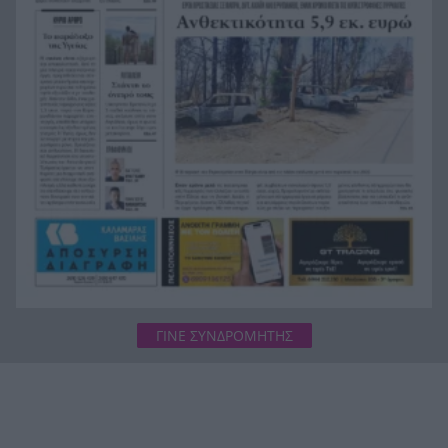
Το Ιράν στέλνει μήνυμα στον Κόλπο: «Φρενάρετε
19:36
τον Τραμπ ή θα πληγούν κρίσιμες υποδομές»
«Ευγενικός, ακέραιος και ανιδιοτελής
19:24
άνθρωπος», η ανακοίνωση της οικογένειας της
38χρονης Βρετανίδας Ελίζαμπεθ Ρος
ΓΙΝΕ ΣΥΝΔΡΟΜΗΤΗΣ