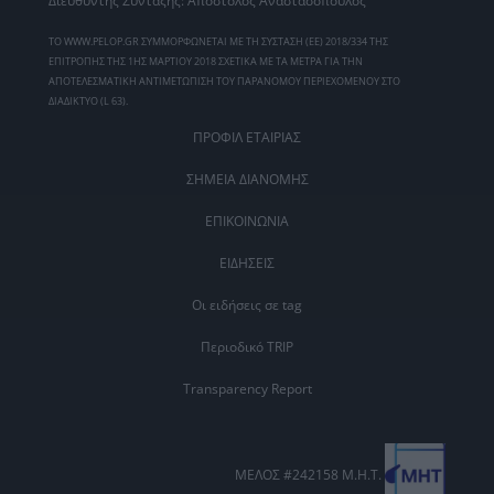
Διευθυντής Σύνταξης: Απόστολος Αναστασόπουλος
ΤΟ WWW.PELOP.GR ΣΥΜΜΟΡΦΩΝΕΤΑΙ ΜΕ ΤΗ ΣΥΣΤΑΣΗ (ΕΕ) 2018/334 ΤΗΣ
ΕΠΙΤΡΟΠΗΣ ΤΗΣ 1ΗΣ ΜΑΡΤΙΟΥ 2018 ΣΧΕΤΙΚΑ ΜΕ ΤΑ ΜΕΤΡΑ ΓΙΑ ΤΗΝ
ΑΠΟΤΕΛΕΣΜΑΤΙΚΗ ΑΝΤΙΜΕΤΩΠΙΣΗ ΤΟΥ ΠΑΡΑΝΟΜΟΥ ΠΕΡΙΕΧΟΜΕΝΟΥ ΣΤΟ
ΔΙΑΔΙΚΤΥΟ (L 63).
ΠΡΟΦΙΛ ΕΤΑΙΡΙΑΣ
ΣΗΜΕΙΑ ΔΙΑΝΟΜΗΣ
ΕΠΙΚΟΙΝΩΝΙΑ
ΕΙΔΗΣΕΙΣ
Οι ειδήσεις σε tag
Περιοδικό TRIP
Transparency Report
ΜΕΛΟΣ #242158 Μ.Η.Τ.