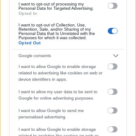
22ο Παγκαλαβρυτινό Αντάμωμα στην Κλειτορία
I want to opt-out of processing my
Personal Data for Targeted Advertising.
Opted In
I want to opt-out of Collection, Use,
Retention, Sale, and/or Sharing of my
Personal Data that Is Unrelated with the
Purposes for which it was collected.
Opted Out
Google consents
I want to allow Google to enable storage
related to advertising like cookies on web or
device identifiers in apps.
I want to allow my user data to be sent to
Google for online advertising purposes.
I want to allow Google to send me
Δεν ανοίγει η μπάρα στα διόδια με το e-pass ενώ έχει
personalized advertising.
χρήματα «μέσα»;
I want to allow Google to enable storage
related to analytics like cookies on web or