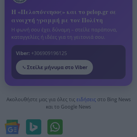
Η «Πελοπόννησος» και το pelop.gr σε
ανοιχτή γραμμή με τον Πολίτη
Η φωνή σου έχει δύναμη – στείλε παράπονα,
καταγγελίες ή ιδέες για τη γειτονιά σου.
Viber:
+306909196125
Στείλε μήνυμα στο Viber
Ακολουθήστε μας για όλες τις
ειδήσεις
στο Bing News
και το Google News