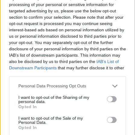
processing of your personal or sensitive information for
targeted advertising by us, please use the below opt-out
section to confirm your selection. Please note that after your
Το Minecraft έρχεται στο Nintendo Switch 2 όπως δεν το
opt-out request is processed you may continue seeing
έχετε ξαναδεί
interest-based ads based on personal information utilized by
us or personal information disclosed to third parties prior to
your opt-out. You may separately opt-out of the further
disclosure of your personal information by third parties on the
IAB’s list of downstream participants. This information may
also be disclosed by us to third parties on the
IAB’s List of
Downstream Participants
that may further disclose it to other
third parties.
Please note that this website/app uses one or more Google
Personal Data Processing Opt Outs
services and may gather and store information including but
not limited to your visit or usage behaviour. You may click to
I want to opt-out of the Sharing of my
personal data.
grant or deny consent to Google and its third-party tags to
Opted In
use your data for below specified purposes in below Google
consent section.
I want to opt-out of the Sale of my
Personal Data.
Opted In