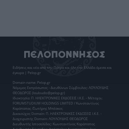
Ειδήσεις
και νέα από την
Πάτρα
και όλη την Ελλάδα άμεσα και
έγκυρα | Pelop.gr
Domain name: Pelop.gr
Νόμιμος Εκπρόσωπος - Διευθύνων Σύμβουλος: ΛΟΥΛΟΥΔΗΣ
ΘΕΟΔΩΡΟΣ (louloudis@pelop.gr)
Ιδιοκτησία: Π. ΗΛΕΚΤΡΟΝΙΚΕΣ ΕΚΔΟΣΕΙΣ Ι.Κ.Ε. - Μέτοχοι:
FORUMSTUDIUM HOLDINGS LIMITED / Κωνσταντίνος
Καράπαπας /Σωτήρης Μπέσκος
Δικαιούχος Domain: Π. ΗΛΕΚΤΡΟΝΙΚΕΣ ΕΚΔΟΣΕΙΣ Ι.Κ.Ε. -
Διαχειριστής Domain: ΛΟΥΛΟΥΔΗΣ ΘΕΟΔΩΡΟΣ
Διευθυντής Ιστοσελίδας: Κωνσταντίνος Καράπαπας