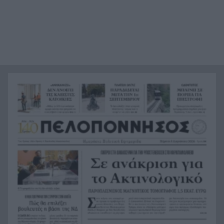
Αλλάζουν τα πάντα στη Δανία λόγω της
21:00
τεχνικής νοημοσύνης, οι μαθητές θα
παρουσιάσουν προφορικά τις εργασίες τους
Το τελευταίο «αντίο» στην τελετή αποτέφρωσης
20:36
του συντονιστή που σκοτώθηκε μετά τη
σύγκρουση ελικοπτέρων στην Ψάθα, ΦΩΤΟ
Στιγμές αγωνίας και θρίλερ στο Αίγιο: Οδηγός
20:24
λεωφορείου έχασε τις αισθήσεις του και τη ζωή
του! ΦΩΤΟ
Κόκκινα τα 118 κτίρια στις 325 αυτοψίες των
20:12
πληγεισών περιοχών από τις καταστροφικές
πυρκαγιές
Η ανακοίνωση της ΕΑΠ για Βασιλάκο και
20:00
Μαμάση
Γιατί οδηγήθηκαν στη φυλακή οι οι δύο Ινδοί,
19:48
που κατηγορούνται για τη δολοφονία του
58χρονου ψυχολόγου στο Ναύπλιο, ΒΙΝΤΕΟ