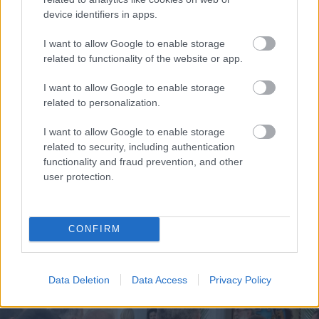
device identifiers in apps.
I want to allow Google to enable storage
related to functionality of the website or app.
I want to allow Google to enable storage
related to personalization.
I want to allow Google to enable storage
related to security, including authentication
functionality and fraud prevention, and other
Η Google ΑΙ ο Hassabis και η δήλωση για την θεραπεία
user protection.
του καρκίνου που εξηγεί τις αλλαγές στην κορυφή
CONFIRM
Data Deletion
Data Access
Privacy Policy