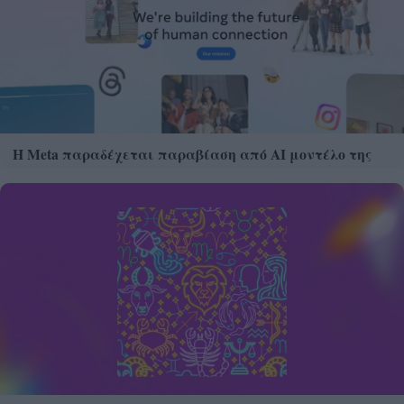
Η Meta παραδέχεται παραβίαση από AI μοντέλο της