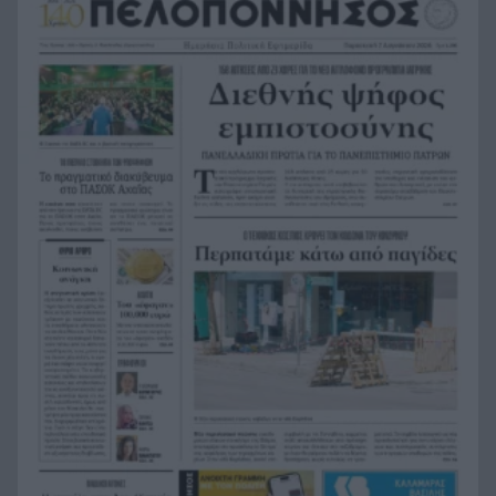
Ισχυρός σεισμός στις Φιλιππίνες – Κουνήθηκε η
7:43
Μανίλα, εκενώθηκαν κτίρια
Εορτολόγιο – Ξεχωριστές εκπλήξεις: Σπάνια
7:35
ονόματα που γιορτάζουν σήμερα
Υπόθεση Marfin: Στην Εισαγγελία σήμερα η
7:31
46χρονη μετά την έκδοσή της από τη Βρετανία
Κίνδυνος Πυρκαγιάς: Σε «κίτρινο» συναγερμό
7:23
Δυτική Ελλάδα, Πελοπόννησος, Αττική και νησιά
του Αιγαίου
ΟΠΕΚΑ: Πιστώνεται σήμερα η δεύτερη δόση του
7:13
χρηματικού βοηθήματος σε τρίτεκνους και
πολύτεκνους