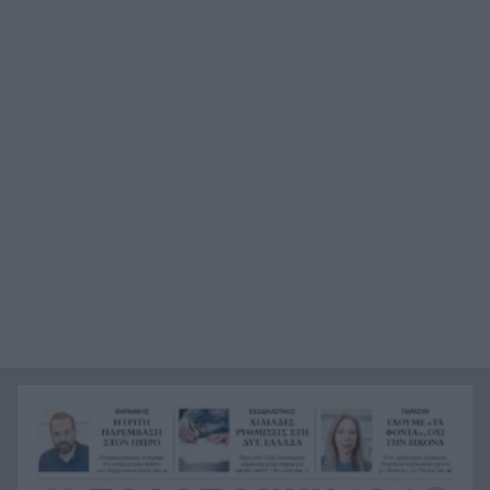
ταχυτήτων μεταξύ Δημοσίου και ιδιωτικού
τομέα
Φωτιές από αμέλεια σε Σκύρο και Λακωνία: Δύο
8:23
συλλήψεις από την Πυροσβεστική, τσουχτερό
πρόστιμο για τη ψησταριά
Καταπέλτης η Δικαιοσύνη για τη φωτιά στη
8:16
Βοιωτία: Προφυλακιστέοι Δήμαρχος, εργολάβος
και επιχειρηματίας
Πάτρα: Τροχαίο με υλικές ζημιές τα ξημερώματα
8:06
στην Ελευθερίου Βενιζέλου
Κοινωνική ανάγκη
8:00
Καύσιμα: «Φωτιά» η βενζίνη πριν τον
7:56
Δεκαπενταύγουστο – Το κόστος των διακοπών
ανεβαίνει, τι πληρώνουν οι οδηγοί
Ντόναλντ Τραμπ: «Σύντομα το τέλος του
7:48
πολέμου με το Ιράν»