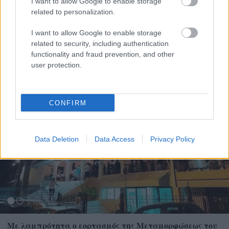
I want to allow Google to enable storage
related to personalization.
Η Google ΑΙ ο Hassabis και η δήλωση για την θεραπεία
του καρκίνου που εξηγεί τις αλλαγές στην κορυφή
I want to allow Google to enable storage
related to security, including authentication
functionality and fraud prevention, and other
user protection.
CONFIRM
Data Deletion
Data Access
Privacy Policy
Με λαμπρότητα ο εορτασμός της Μεταμορφώσεως του