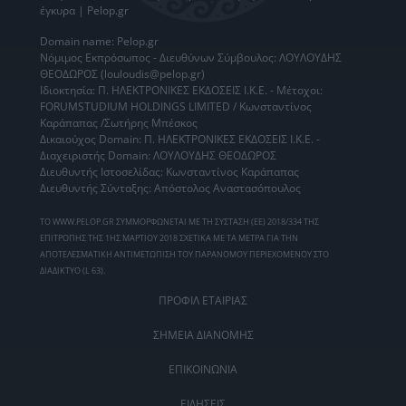
έγκυρα | Pelop.gr
Domain name: Pelop.gr
Νόμιμος Εκπρόσωπος - Διευθύνων Σύμβουλος: ΛΟΥΛΟΥΔΗΣ
ΘΕΟΔΩΡΟΣ (louloudis@pelop.gr)
Ιδιοκτησία: Π. ΗΛΕΚΤΡΟΝΙΚΕΣ ΕΚΔΟΣΕΙΣ Ι.Κ.Ε. - Μέτοχοι:
FORUMSTUDIUM HOLDINGS LIMITED / Κωνσταντίνος
Καράπαπας /Σωτήρης Μπέσκος
Δικαιούχος Domain: Π. ΗΛΕΚΤΡΟΝΙΚΕΣ ΕΚΔΟΣΕΙΣ Ι.Κ.Ε. -
Διαχειριστής Domain: ΛΟΥΛΟΥΔΗΣ ΘΕΟΔΩΡΟΣ
Διευθυντής Ιστοσελίδας: Κωνσταντίνος Καράπαπας
Διευθυντής Σύνταξης: Απόστολος Αναστασόπουλος
ΤΟ WWW.PELOP.GR ΣΥΜΜΟΡΦΩΝΕΤΑΙ ΜΕ ΤΗ ΣΥΣΤΑΣΗ (ΕΕ) 2018/334 ΤΗΣ
ΕΠΙΤΡΟΠΗΣ ΤΗΣ 1ΗΣ ΜΑΡΤΙΟΥ 2018 ΣΧΕΤΙΚΑ ΜΕ ΤΑ ΜΕΤΡΑ ΓΙΑ ΤΗΝ
ΑΠΟΤΕΛΕΣΜΑΤΙΚΗ ΑΝΤΙΜΕΤΩΠΙΣΗ ΤΟΥ ΠΑΡΑΝΟΜΟΥ ΠΕΡΙΕΧΟΜΕΝΟΥ ΣΤΟ
ΔΙΑΔΙΚΤΥΟ (L 63).
ΠΡΟΦΙΛ ΕΤΑΙΡΙΑΣ
ΣΗΜΕΙΑ ΔΙΑΝΟΜΗΣ
ΕΠΙΚΟΙΝΩΝΙΑ
ΕΙΔΗΣΕΙΣ