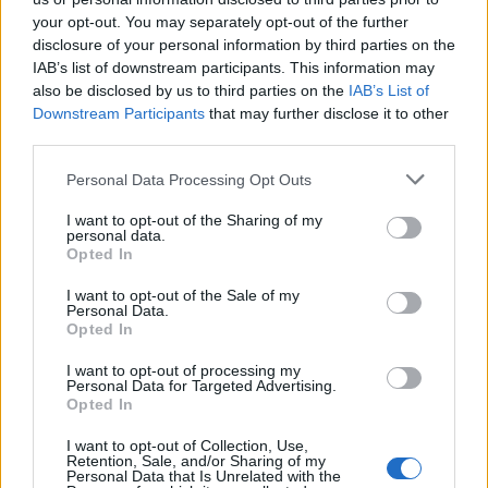
your opt-out. You may separately opt-out of the further
disclosure of your personal information by third parties on the
IAB’s list of downstream participants. This information may
also be disclosed by us to third parties on the
IAB’s List of
Downstream Participants
that may further disclose it to other
third parties.
Please note that this website/app uses one or more Google
Personal Data Processing Opt Outs
services and may gather and store information including but
not limited to your visit or usage behaviour. You may click to
I want to opt-out of the Sharing of my
personal data.
«Θερινό Σινεμά – Μαζί για την Ψυχική Υγεία» από
grant or deny consent to Google and its third-party tags to
Opted In
τον Σ.Ο.Ψ.Υ Πάτρας
use your data for below specified purposes in below Google
consent section.
I want to opt-out of the Sale of my
Personal Data.
Opted In
I want to opt-out of processing my
Personal Data for Targeted Advertising.
Opted In
I want to opt-out of Collection, Use,
Retention, Sale, and/or Sharing of my
Personal Data that Is Unrelated with the