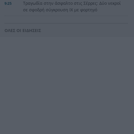
Τραγωδία στην άσφαλτο στις Σέρρες: Δύο νεκροί
9:25
σε σφοδρή σύγκρουση ΙΧ με φορτηγό
Ιαπωνία: Συγκλονιστικό ΒΙΝΤΕΟ από χειρουργείο
9:14
την ώρα των 7,1 Ρίχτερ
ΟΛΕΣ ΟΙ ΕΙΔΗΣΕΙΣ
Φαρμακείο διακοπών: Η λίστα SOS που πρέπει
9:05
να έχει κάθε ταξιδιώτης στη βαλίτσα του
Μυστράς: Παθολογικά αίτια «δείχνει» η πρώτη
8:59
ιατροδικαστική εξέταση για τον 90χρονο στον
καταψύκτη
«Φωτιά» στις τιμές του πετρελαίου: Ξεπέρασε τα
8:51
83 δολάρια το Brent
Περού: Σάλος με ΒΙΝΤΕΟ σεξουαλικής επίθεσης
8:43
σε 26χρονη τραγουδίστρια
Συντάξεις: Η σκληρή πραγματικότητα για 6
8:35
στους 10 συνταξιούχους – Χάσμα δύο