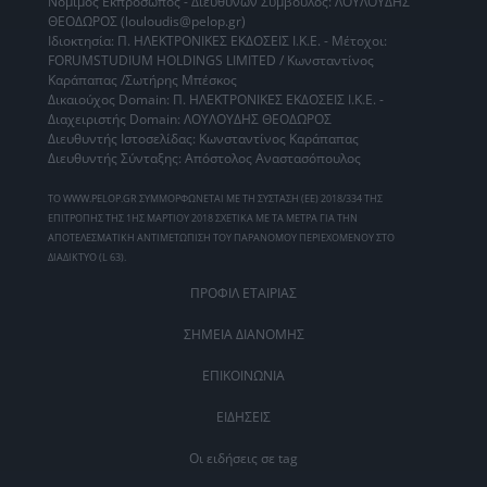
Νόμιμος Εκπρόσωπος - Διευθύνων Σύμβουλος: ΛΟΥΛΟΥΔΗΣ
ΘΕΟΔΩΡΟΣ (louloudis@pelop.gr)
Ιδιοκτησία: Π. ΗΛΕΚΤΡΟΝΙΚΕΣ ΕΚΔΟΣΕΙΣ Ι.Κ.Ε. - Μέτοχοι:
FORUMSTUDIUM HOLDINGS LIMITED / Κωνσταντίνος
Καράπαπας /Σωτήρης Μπέσκος
Δικαιούχος Domain: Π. ΗΛΕΚΤΡΟΝΙΚΕΣ ΕΚΔΟΣΕΙΣ Ι.Κ.Ε. -
Διαχειριστής Domain: ΛΟΥΛΟΥΔΗΣ ΘΕΟΔΩΡΟΣ
Διευθυντής Ιστοσελίδας: Κωνσταντίνος Καράπαπας
Διευθυντής Σύνταξης: Απόστολος Αναστασόπουλος
ΤΟ WWW.PELOP.GR ΣΥΜΜΟΡΦΩΝΕΤΑΙ ΜΕ ΤΗ ΣΥΣΤΑΣΗ (ΕΕ) 2018/334 ΤΗΣ
ΕΠΙΤΡΟΠΗΣ ΤΗΣ 1ΗΣ ΜΑΡΤΙΟΥ 2018 ΣΧΕΤΙΚΑ ΜΕ ΤΑ ΜΕΤΡΑ ΓΙΑ ΤΗΝ
ΑΠΟΤΕΛΕΣΜΑΤΙΚΗ ΑΝΤΙΜΕΤΩΠΙΣΗ ΤΟΥ ΠΑΡΑΝΟΜΟΥ ΠΕΡΙΕΧΟΜΕΝΟΥ ΣΤΟ
ΔΙΑΔΙΚΤΥΟ (L 63).
ΠΡΟΦΙΛ ΕΤΑΙΡΙΑΣ
ΣΗΜΕΙΑ ΔΙΑΝΟΜΗΣ
ΕΠΙΚΟΙΝΩΝΙΑ
ΕΙΔΗΣΕΙΣ
Οι ειδήσεις σε tag