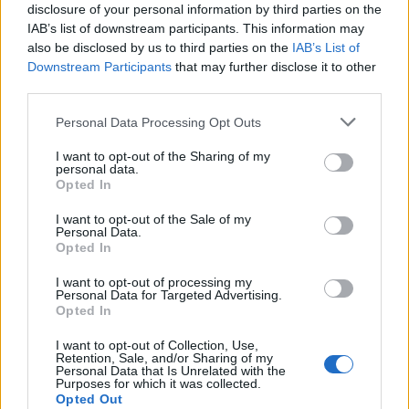
disclosure of your personal information by third parties on the
IAB’s list of downstream participants. This information may
also be disclosed by us to third parties on the
IAB’s List of
Downstream Participants
that may further disclose it to other
third parties.
Please note that this website/app uses one or more Google
Personal Data Processing Opt Outs
services and may gather and store information including but
not limited to your visit or usage behaviour. You may click to
I want to opt-out of the Sharing of my
Frozen yogurt ή παγωτό; Ποιο είναι τελικά πιο υγιεινό
personal data.
grant or deny consent to Google and its third-party tags to
Opted In
use your data for below specified purposes in below Google
consent section.
I want to opt-out of the Sale of my
Personal Data.
Opted In
I want to opt-out of processing my
Personal Data for Targeted Advertising.
Opted In
I want to opt-out of Collection, Use,
Retention, Sale, and/or Sharing of my
Personal Data that Is Unrelated with the
Purposes for which it was collected.
Opted Out