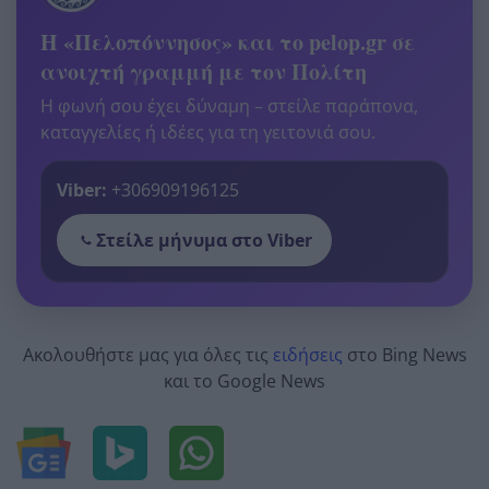
Η «Πελοπόννησος» και το pelop.gr σε
ανοιχτή γραμμή με τον Πολίτη
Η φωνή σου έχει δύναμη – στείλε παράπονα,
καταγγελίες ή ιδέες για τη γειτονιά σου.
Viber:
+306909196125
Στείλε μήνυμα στο Viber
Ακολουθήστε μας για όλες τις
ειδήσεις
στο Bing News
και το Google News