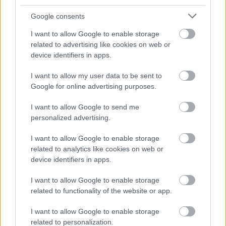
Η Apple αποφασίζει ποιος μένει και ποιος φεύγει και
Google consents
οι κανόνες δεν είναι ίδιοι για όλους
I want to allow Google to enable storage
related to advertising like cookies on web or
device identifiers in apps.
I want to allow my user data to be sent to
Google for online advertising purposes.
I want to allow Google to send me
personalized advertising.
I want to allow Google to enable storage
related to analytics like cookies on web or
Η Γιορτή Θράψαλου στην Αβυθο με γεύση και χορό
device identifiers in apps.
ΦΩΤΟ
I want to allow Google to enable storage
related to functionality of the website or app.
I want to allow Google to enable storage
related to personalization.