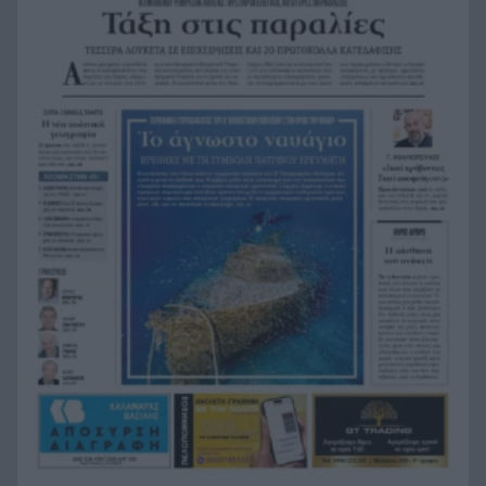
Η Ελλάδα θα διεκδικήσει την 9η θέση στο
19:36
Παγκόσμιο πρωτάθλημα Παίδων
Τεσσάρων χρονών παιδί βρέθηκε νεκρό σε
19:24
πισίνα στην Πάρο, ανείπωτη τραγωδία
Μπαράζ συλλήψεων για ναρκωτικά σε Κέρκυρα
19:12
και Λευκάδα
Στον Αστακό ολοκληρώνεται το Ράλι Ιονίου
19:04