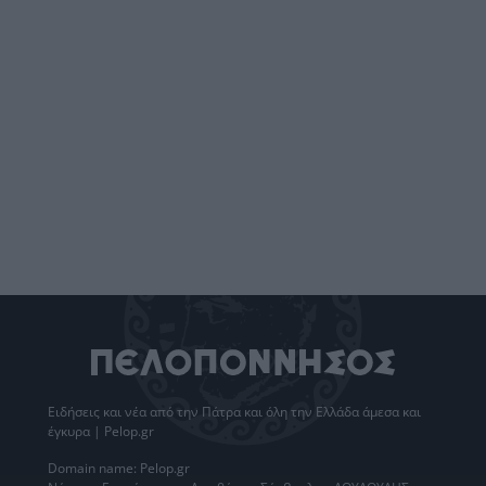
Ειδήσεις
και νέα από την
Πάτρα
και όλη την Ελλάδα άμεσα και
έγκυρα | Pelop.gr
Domain name: Pelop.gr