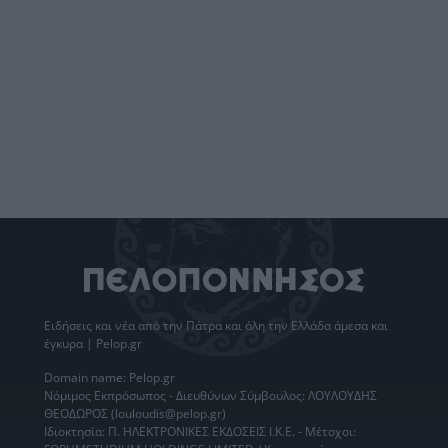
Ειδήσεις
και νέα από την
Πάτρα
και όλη την Ελλάδα άμεσα και
έγκυρα | Pelop.gr
Domain name: Pelop.gr
Νόμιμος Εκπρόσωπος - Διευθύνων Σύμβουλος: ΛΟΥΛΟΥΔΗΣ
ΘΕΟΔΩΡΟΣ (louloudis@pelop.gr)
Ιδιοκτησία: Π. ΗΛΕΚΤΡΟΝΙΚΕΣ ΕΚΔΟΣΕΙΣ Ι.Κ.Ε. - Μέτοχοι: