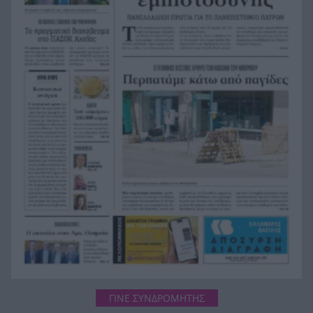
«Πράσινο φως» για την οριστική θωράκιση του
14:59
Οδοντωτού: Η Περιφέρεια Δυτικής Ελλάδας
διαθέτει 1,86 εκατ. ευρώ για την μελέτη
επαναλειτουργίας του ιστορικού σιδηρόδρομου
Πειραματικό εμβόλιο κατά του Έμπολα μπαίνει
14:58
σε κλινική δοκιμή – Πρώτοι εθελοντές έλαβαν
δόση στον Καναδά
Χανιά: 64χρονος πέθανε σε πισίνα ξενοδοχείου –
14:50
Συνελήφθη ο ιδιοκτήτης
ΓΙΝΕ ΣΥΝΔΡΟΜΗΤΗΣ