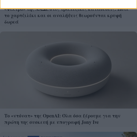
«Φίλτρο» της ΑΑΔΕ στις τραπεζικές καταθέσεις: Πότε
το χαρτζιλίκι και οι αναλήψεις θεωρούνται κρυφή
δωρεά
Το «ντόνατ» της OpenAI: Όλα όσα ξέρουμε για την
πρώτη της συσκευή με υπογραφή Jony Ive