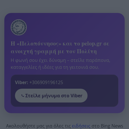
Η «Πελοπόννησος» και το pelop.gr σε
ανοιχτή γραμμή με τον Πολίτη
Η φωνή σου έχει δύναμη – στείλε παράπονα,
καταγγελίες ή ιδέες για τη γειτονιά σου.
Viber:
+306909196125
Στείλε μήνυμα στο Viber
Ακολουθήστε μας για όλες τις
ειδήσεις
στο Bing News