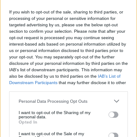
If you wish to opt-out of the sale, sharing to third parties, or
processing of your personal or sensitive information for
targeted advertising by us, please use the below opt-out
section to confirm your selection. Please note that after your
opt-out request is processed you may continue seeing
interest-based ads based on personal information utilized by
us or personal information disclosed to third parties prior to
your opt-out. You may separately opt-out of the further
disclosure of your personal information by third parties on the
IAB’s list of downstream participants. This information may
also be disclosed by us to third parties on the
IAB’s List of
Τι σημαίνουν οι καφέ άκρες στα φυτά – Το λάθος με το
Downstream Participants
that may further disclose it to other
πότισμα
third parties.
Please note that this website/app uses one or more Google
Personal Data Processing Opt Outs
services and may gather and store information including but
not limited to your visit or usage behaviour. You may click to
I want to opt-out of the Sharing of my
personal data.
grant or deny consent to Google and its third-party tags to
Opted In
use your data for below specified purposes in below Google
consent section.
I want to opt-out of the Sale of my