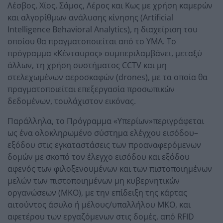
Λέσβος, Χίος, Σάμος, Λέρος και Κως με χρήση καμερών
και αλγορίθμων ανάλυσης κίνησης (Artificial
Intelligence Behavioral Analytics), η διαχείριση του
οποίου θα πραγματοποιείται από το ΥΜΑ. Το
πρόγραμμα «Κένταυρος» συμπεριλαμβάνει, μεταξύ
άλλων, τη χρήση συστήματος CCTV και μη
στελεχωμένων αεροσκαφών (drones), με τα οποία θα
πραγματοποιείται επεξεργασία προσωπικών
δεδομένων, τουλάχιστον εικόνας.
Παράλληλα, το Πρόγραμμα «Υπερίων»περιγράφεται
ως ένα ολοκληρωμένο σύστημα ελέγχου εισόδου–
εξόδου στις εγκαταστάσεις των προαναφερόμενων
δομών με σκοπό τον έλεγχο εισόδου και εξόδου
αφενός των φιλοξενουμένων και των πιστοποιημένων
μελών των πιστοποιημένων μη κυβερνητικών
οργανώσεων (ΜΚΟ), με την επίδειξη της κάρτας
αιτούντος άσυλο ή μέλους/υπαλλήλου ΜΚΟ, και
αφετέρου των εργαζόμενων στις δομές, από RFID