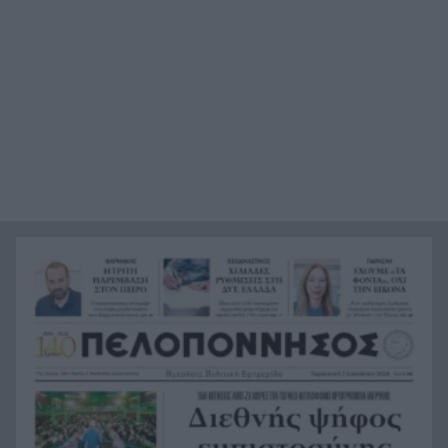
«Επίθεση στον έναν, επίθεση σε όλους»: Η
15:38
συμφωνία που υπέγραψαν Τουρκία, Σαουδική
Αραβία και Πακιστάν
Κορυφώνεται η έξοδος του Αυγούστου: Πάνω
15:24
από 129.000 επιβάτες αναχωρούν από τα
λιμάνια της Αττικής
Άδανα: Βγήκαν τα όπλα για ένα χρέος – Το
15:22
βίντεο από τη φονική συμπλοκή σε γραφείο
ενοικιάσεων
Το φαινόμενο της Ιδρυματοποίησης
15:16
Ισπανία: Το κύκλωμα των 24 εκατ. ευρώ –
15:15
Ναρκωτικά στο ένα δρομολόγιο, μετανάστες
στην επιστροφή
Πανεπιστήμιο Πατρών: 168 αιτήσεις από 23
15:06
χώρες για το αγγλόφωνο Ιατρικό Τμήμα