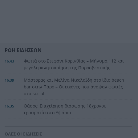
ΡΟΗ ΕΙΔΗΣΕΩΝ
Φωτιά στο Στεφάνι Κορινθίας – Μήνυμα 112 και
16:43
μεγάλη κινητοποίηση της Πυροσβεστικής
Μάστορας και Μελίνα Νικολαΐδη στο ίδιο beach
16:39
bar στην Πάρο – Οι εικόνες που άναψαν φωτιές
στα social
Θάσος: Επιχείρηση διάσωσης 18χρονου
16:35
τραυματία στο Υψάριο
«Όσο και να το θέλουμε, το σώμα μας φωνάζει
16:27
όχι»: Η εξομολόγηση της Ανδρομάχης
ΟΛΕΣ ΟΙ ΕΙΔΗΣΕΙΣ