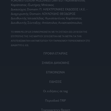
FORUMSTUDIUM HOLDINGS LIMITED / Κωνσταντίνος
Καράπαπας /Σωτήρης Μπέσκος
Δικαιούχος Domain: Π. ΗΛΕΚΤΡΟΝΙΚΕΣ ΕΚΔΟΣΕΙΣ Ι.Κ.Ε. -
Διαχειριστής Domain: ΛΟΥΛΟΥΔΗΣ ΘΕΟΔΩΡΟΣ
Διευθυντής Ιστοσελίδας: Κωνσταντίνος Καράπαπας
Διευθυντής Σύνταξης: Απόστολος Αναστασόπουλος
ΤΟ WWW.PELOP.GR ΣΥΜΜΟΡΦΩΝΕΤΑΙ ΜΕ ΤΗ ΣΥΣΤΑΣΗ (ΕΕ) 2018/334 ΤΗΣ
ΕΠΙΤΡΟΠΗΣ ΤΗΣ 1ΗΣ ΜΑΡΤΙΟΥ 2018 ΣΧΕΤΙΚΑ ΜΕ ΤΑ ΜΕΤΡΑ ΓΙΑ ΤΗΝ
ΑΠΟΤΕΛΕΣΜΑΤΙΚΗ ΑΝΤΙΜΕΤΩΠΙΣΗ ΤΟΥ ΠΑΡΑΝΟΜΟΥ ΠΕΡΙΕΧΟΜΕΝΟΥ ΣΤΟ
ΔΙΑΔΙΚΤΥΟ (L 63).
ΠΡΟΦΙΛ ΕΤΑΙΡΙΑΣ
ΣΗΜΕΙΑ ΔΙΑΝΟΜΗΣ
ΕΠΙΚΟΙΝΩΝΙΑ
ΕΙΔΗΣΕΙΣ
Οι ειδήσεις σε tag
Περιοδικό TRIP
Transparency Report