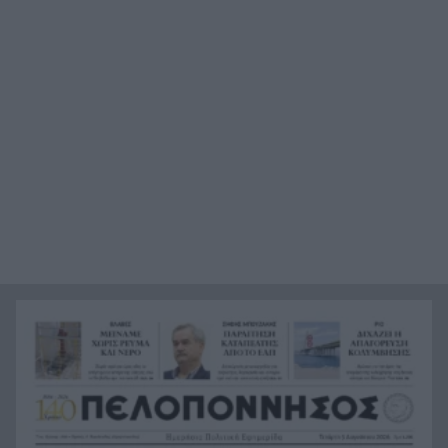
Πώς το φαγόπυρο μπορεί να συμβάλει στον
21:37
έλεγχο του βάρους
Συναγερμός στη Βόρεια Καρολίνα: Πολλοί νεκροί
21:27
σε μαζικούς πυροβολισμούς
Κέρκυρα: Ο κρυμμένος «σκουπιδότοπος» κάτω
21:20
από τη θάλασσα, συγκλονιστικές υποβρύχιες
εικόνες
Το απόλυτο summer roadtrip από την άγρια
21:12
Μάνη στην καστροπολιτεία της Μονεμβασίας
Σύμη: Εντοπίστηκε σορός άνδρα στον Πανορμίτη
21:02
– Πιθανότατα ανήκει στον αγνοούμενο Γερμανό
τουρίστα
Συμφωνία Ιράν – Ομάν για νέα ναυτιλιακή
20:51
διαδρομή στα Στενά του Ορμούζ
Ήττα-αποκλεισμός για την Εθνική Nέων
20:38