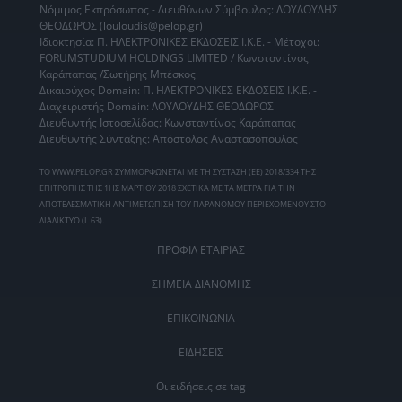
Νόμιμος Εκπρόσωπος - Διευθύνων Σύμβουλος: ΛΟΥΛΟΥΔΗΣ
ΘΕΟΔΩΡΟΣ (louloudis@pelop.gr)
Ιδιοκτησία: Π. ΗΛΕΚΤΡΟΝΙΚΕΣ ΕΚΔΟΣΕΙΣ Ι.Κ.Ε. - Μέτοχοι:
FORUMSTUDIUM HOLDINGS LIMITED / Κωνσταντίνος
Καράπαπας /Σωτήρης Μπέσκος
Δικαιούχος Domain: Π. ΗΛΕΚΤΡΟΝΙΚΕΣ ΕΚΔΟΣΕΙΣ Ι.Κ.Ε. -
Διαχειριστής Domain: ΛΟΥΛΟΥΔΗΣ ΘΕΟΔΩΡΟΣ
Διευθυντής Ιστοσελίδας: Κωνσταντίνος Καράπαπας
Διευθυντής Σύνταξης: Απόστολος Αναστασόπουλος
ΤΟ WWW.PELOP.GR ΣΥΜΜΟΡΦΩΝΕΤΑΙ ΜΕ ΤΗ ΣΥΣΤΑΣΗ (ΕΕ) 2018/334 ΤΗΣ
ΕΠΙΤΡΟΠΗΣ ΤΗΣ 1ΗΣ ΜΑΡΤΙΟΥ 2018 ΣΧΕΤΙΚΑ ΜΕ ΤΑ ΜΕΤΡΑ ΓΙΑ ΤΗΝ
ΑΠΟΤΕΛΕΣΜΑΤΙΚΗ ΑΝΤΙΜΕΤΩΠΙΣΗ ΤΟΥ ΠΑΡΑΝΟΜΟΥ ΠΕΡΙΕΧΟΜΕΝΟΥ ΣΤΟ
ΔΙΑΔΙΚΤΥΟ (L 63).
ΠΡΟΦΙΛ ΕΤΑΙΡΙΑΣ
ΣΗΜΕΙΑ ΔΙΑΝΟΜΗΣ
ΕΠΙΚΟΙΝΩΝΙΑ
ΕΙΔΗΣΕΙΣ
Οι ειδήσεις σε tag