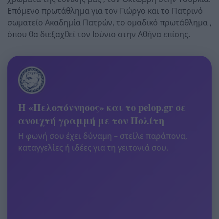
Επόμενο πρωτάθλημα για τον Γιώργο και το Πατρινό
σωματείο Ακαδημία Πατρών, το ομαδικό πρωτάθλημα ,
όπου θα διεξαχθεί τον Ιούνιο στην Αθήνα επίσης.
Η «Πελοπόννησος» και το pelop.gr σε
ανοιχτή γραμμή με τον Πολίτη
Η φωνή σου έχει δύναμη – στείλε παράπονα,
καταγγελίες ή ιδέες για τη γειτονιά σου.