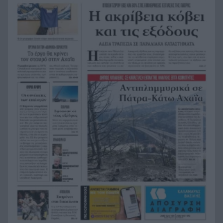
Γυναικών στο Ευρωπαϊκό
Δικαστικό μπλόκο στους δασμούς Τραμπ:
20:33
Επιστρέφονται 100 δισεκατομμύρια δολάρια σε
επιχειρήσεις
Αιγιάλεια: Ήρθαν από τη Βρετανία για μια νέα
20:25
ζωή και η πυρκαγιά τους άφησε στο δρόμο!
Φωτιά Αττικοβοιωτία: Όλα τα μέτρα στήριξης
20:13
για τους πυρόπληκτους – Τα ποσά των
επιδομάτων και η στεγαστική συνδρομή