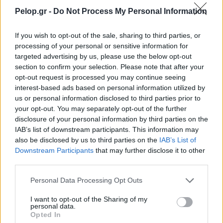
Pelop.gr -
Do Not Process My Personal Information
If you wish to opt-out of the sale, sharing to third parties, or
processing of your personal or sensitive information for
targeted advertising by us, please use the below opt-out
section to confirm your selection. Please note that after your
opt-out request is processed you may continue seeing
Χρησιμοποιείς Google passkeys για τους κωδικούς σου;
interest-based ads based on personal information utilized by
Και όμως μπορούν να τους κλέψουν
us or personal information disclosed to third parties prior to
your opt-out. You may separately opt-out of the further
disclosure of your personal information by third parties on the
IAB’s list of downstream participants. This information may
also be disclosed by us to third parties on the
IAB’s List of
Downstream Participants
that may further disclose it to other
third parties.
Please note that this website/app uses one or more Google
Personal Data Processing Opt Outs
services and may gather and store information including but
not limited to your visit or usage behaviour. You may click to
I want to opt-out of the Sharing of my
personal data.
grant or deny consent to Google and its third-party tags to
Opted In
use your data for below specified purposes in below Google