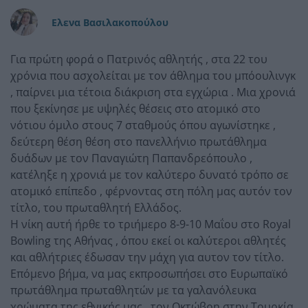
Ελενα Βασιλακοπούλου
Για πρώτη φορά ο Πατρινός αθλητής , στα 22 του
χρόνια που ασχολείται με τον άθλημα του μπόουλινγκ
, παίρνει μια τέτοια διάκριση στα εγχώρια . Μια χρονιά
που ξεκίνησε με υψηλές θέσεις στο ατομικό στο
νότιου όμιλο στους 7 σταθμούς όπου αγωνίστηκε ,
δεύτερη θέση θέση στο πανελλήνιο πρωτάθλημα
δυάδων με τον Παναγιώτη Παπανδρεόπουλο ,
κατέληξε η χρονιά με τον καλύτερο δυνατό τρόπο σε
ατομικό επίπεδο , φέρνοντας στη πόλη μας αυτόν τον
τίτλο, του πρωταθλητή Ελλάδος.
Η νίκη αυτή ήρθε το τριήμερο 8-9-10 Μαΐου στο Royal
Bowling της Αθήνας , όπου εκεί οι καλύτεροι αθλητές
και αθλήτριες έδωσαν την μάχη για αυτον τον τίτλο.
Επόμενο βήμα, να μας εκπροσωπήσει στο Ευρωπαϊκό
πρωτάθλημα πρωταθλητών με τα γαλανόλευκα
χρώματα της εθνικής μας , τον Οκτώβρη στην Τουρκία.