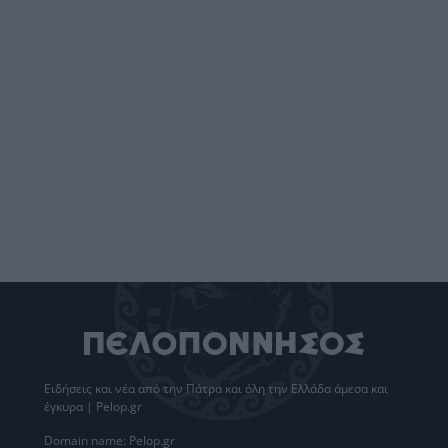
Ειδήσεις
και νέα από την
Πάτρα
και όλη την Ελλάδα άμεσα και
έγκυρα | Pelop.gr
Domain name: Pelop.gr