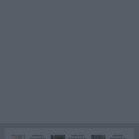
από επτά χρόνια διακυβέρνησης
Έπεσε γεννήτρια από φορτηγό στη διασταύρωση
13:37
Μπράλου
Ράλι Ιονίου: Ο ΙΟΠ την 3η θέση στην 1η
13:28
ιστιοδρομία
Νέος πρόεδρος της ΔΕΥΑ Δυμαίων ο Βασίλης
13:27
Καρβουνιάρης – «Με ευθύνη και δουλειά θα
ανταποκριθώ στη νέα πρόκληση»
Γερμανία: Οι υπηρεσίες ασφαλείας
13:25
καταγγέλλουν ρωσικές εκστρατείες
παραπληροφόρησης ενόψει εκλογών
Συγκινητική διάσωση νεαρού γύπα που
13:18
εγκλωβίστηκε σε φαράγγι στην Κρήτη
Με τραγούδια και χαμόγελα ολοκληρώθηκαν οι
13:08
παιδικές κατασκηνώσεις του ΚΟΔΗΠ στην Πάτρα