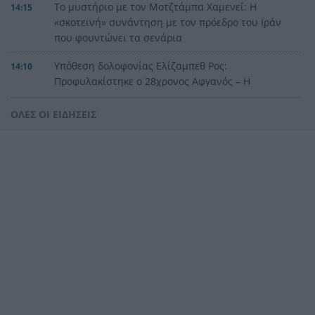
Το μυστήριο με τον Μοτζτάμπα Χαμενεΐ: Η
14:15
«σκοτεινή» συνάντηση με τον πρόεδρο του Ιράν
που φουντώνει τα σενάρια
Υπόθεση δολοφονίας Ελίζαμπεθ Ρος:
14:10
Προφυλακίστηκε ο 28χρονος Αφγανός – Η
κατάθεση της συζύγου του που «φώτισε» τις
έρευνες
ΟΛΕΣ ΟΙ ΕΙΔΗΣΕΙΣ
Μητσοτάκης: Στο επίκεντρο η βιομηχανία – Νέο
13:56
σχέδιο με επενδύσεις, ενέργεια και μεταποίηση
5ο Νυχτερινός Ημιμαραθώνιος «Φάνης
13:55
Τσιμιγκάτος»: Επιλογές υψηλών προδιαγραφών
και δηλώσεις συμμετοχής
Ενεργειακές επενδύσεις άνω του 1 δισ. ευρώ
13:45
μέσω της νέας ρήτρας διαφυγής – Το σχέδιο της
Ελλάδας έως το 2028
Όταν η «μάχη με το βαθύ κράτος» ξεκινά μετά
13:41