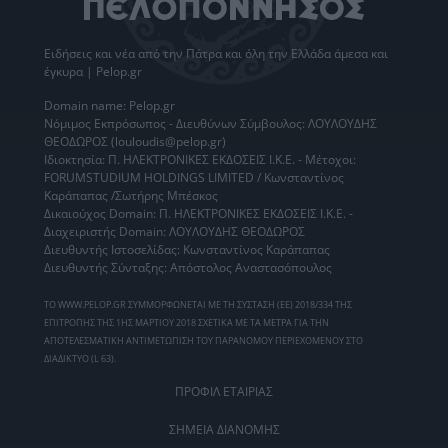
Ειδήσεις
και νέα από την
Πάτρα
και όλη την Ελλάδα άμεσα και
έγκυρα | Pelop.gr
Domain name: Pelop.gr
Νόμιμος Εκπρόσωπος - Διευθύνων Σύμβουλος: ΛΟΥΛΟΥΔΗΣ
ΘΕΟΔΩΡΟΣ (louloudis@pelop.gr)
Ιδιοκτησία: Π. ΗΛΕΚΤΡΟΝΙΚΕΣ ΕΚΔΟΣΕΙΣ Ι.Κ.Ε. - Μέτοχοι:
FORUMSTUDIUM HOLDINGS LIMITED / Κωνσταντίνος
Καράπαπας /Σωτήρης Μπέσκος
Δικαιούχος Domain: Π. ΗΛΕΚΤΡΟΝΙΚΕΣ ΕΚΔΟΣΕΙΣ Ι.Κ.Ε. -
Διαχειριστής Domain: ΛΟΥΛΟΥΔΗΣ ΘΕΟΔΩΡΟΣ
Διευθυντής Ιστοσελίδας: Κωνσταντίνος Καράπαπας
Διευθυντής Σύνταξης: Απόστολος Αναστασόπουλος
ΤΟ WWW.PELOP.GR ΣΥΜΜΟΡΦΩΝΕΤΑΙ ΜΕ ΤΗ ΣΥΣΤΑΣΗ (ΕΕ) 2018/334 ΤΗΣ
ΕΠΙΤΡΟΠΗΣ ΤΗΣ 1ΗΣ ΜΑΡΤΙΟΥ 2018 ΣΧΕΤΙΚΑ ΜΕ ΤΑ ΜΕΤΡΑ ΓΙΑ ΤΗΝ
ΑΠΟΤΕΛΕΣΜΑΤΙΚΗ ΑΝΤΙΜΕΤΩΠΙΣΗ ΤΟΥ ΠΑΡΑΝΟΜΟΥ ΠΕΡΙΕΧΟΜΕΝΟΥ ΣΤΟ
ΔΙΑΔΙΚΤΥΟ (L 63).
ΠΡΟΦΙΛ ΕΤΑΙΡΙΑΣ
ΣΗΜΕΙΑ ΔΙΑΝΟΜΗΣ