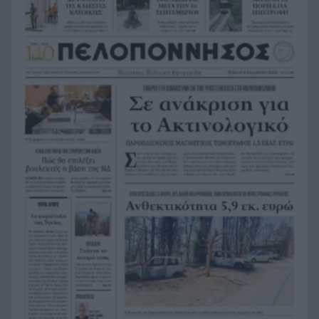
Δολοφόνησαν διεθνή ποδοσφαιριστή στην
13:07
Ουγκάντα
Σκιάθος: 39χρονη Βρετανίδα κατανάλωσε
13:00
αλκοόλ με την ανήλικη κόρη της και προκάλεσε
επεισόδιο στο Κέντρο Υγείας
Η Βόρεια Κορέα εξαπέλυσε βλήμα προς τη
12:54
θάλασσα της Ιαπωνία, τι εξετάζεται
Παιδικοί σταθμοί ΕΣΠΑ 2026-2027: Πότε
12:50
βγαίνουν τα προσωρινά αποτελέσματα και πότε
οι ενστάσεις
Η ΑΕ Ροϊτικων απέκτησε Φινλανδό «γίγαντα»
12:44
Παίκτης της ΑΕΚ ο Μίλαν Βίταλης
12:37
Στον ανακριτή οι δύο κατηγορούμενοι για τη
12:31
δολοφονία του ψυχολόγου στο Ναύπλιο