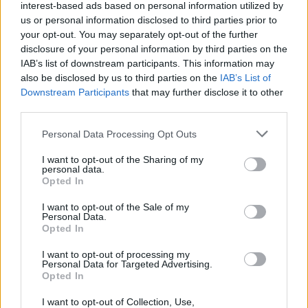
interest-based ads based on personal information utilized by
us or personal information disclosed to third parties prior to
Τουρισμός για Ολους 2026: Τα SOS για να κερδίσετε το
your opt-out. You may separately opt-out of the further
voucher διακοπών
disclosure of your personal information by third parties on the
IAB’s list of downstream participants. This information may
also be disclosed by us to third parties on the
IAB’s List of
Downstream Participants
that may further disclose it to other
third parties.
Please note that this website/app uses one or more Google
Personal Data Processing Opt Outs
services and may gather and store information including but
not limited to your visit or usage behaviour. You may click to
I want to opt-out of the Sharing of my
personal data.
grant or deny consent to Google and its third-party tags to
Opted In
use your data for below specified purposes in below Google
consent section.
I want to opt-out of the Sale of my
Personal Data.
Opted In
Το Minecraft έρχεται στο Nintendo Switch 2 όπως δεν το
I want to opt-out of processing my
έχετε ξαναδεί
Personal Data for Targeted Advertising.
Opted In
I want to opt-out of Collection, Use,