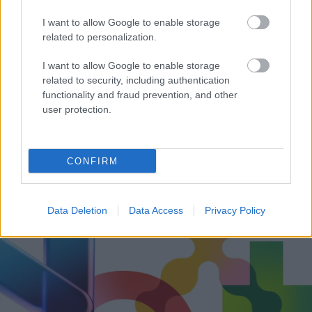
I want to allow Google to enable storage
related to personalization.
I want to allow Google to enable storage
related to security, including authentication
functionality and fraud prevention, and other
user protection.
Δεν ανοίγει η μπάρα στα διόδια με το e-pass ενώ έχει
χρήματα «μέσα»;
CONFIRM
Data Deletion
Data Access
Privacy Policy