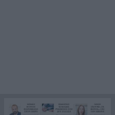
Πάτρα: Αγωνία για 31χρονη που υπέστη
22:12
κάταγμα στο αυχένα σε παραλία της Ηλείας
Ποινή φυλάκισης 15 μηνών στη Βρετανίδα που
22:00
μέθυσε με τη 15χρονη κόρη της και προκάλεσε
επεισόδιο στο Κέντρο Υγείας Σκιάθου
Πάτρα: Σφοδρή σύγκρουση μηχανής με όχημα
21:48
του Δασαρχείου
«Πιστεύαμε ότι δεν θα βγούμε ζωντανοί από το
21:36
αεροπλάνο. Ένα κομμάτι του προσώπου του
ήταν σαν πλαστελίνη»
Τραμπ: Δεν σταματά στο «μπλόκο» του
21:24
Ανωτάτου Δικαστηρίου, θέλει να απολύσει ξανά
την κυβερνήτρια της Fed Λίζα Κουκ
Η μεγάλη ιστορία του παπαγάλου που κλάπηκε
21:12
το 2017 και βρέθηκε μετά από 9 χρόνια