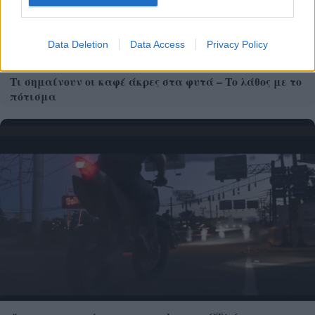
Data Deletion
Data Access
Privacy Policy
Τι σημαίνουν οι καφέ άκρες στα φυτά – Το λάθος με το
πότισμα