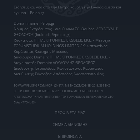
Ειδήσεις
και νέα από την
Πάτρα
και όλη την Ελλάδα άμεσα και
έγκυρα | Pelop.gr
Domain name: Pelop.gr
Νόμιμος Εκπρόσωπος - Διευθύνων Σύμβουλος: ΛΟΥΛΟΥΔΗΣ
ΘΕΟΔΩΡΟΣ (louloudis@pelop.gr)
Ιδιοκτησία: Π. ΗΛΕΚΤΡΟΝΙΚΕΣ ΕΚΔΟΣΕΙΣ Ι.Κ.Ε. - Μέτοχοι:
FORUMSTUDIUM HOLDINGS LIMITED / Κωνσταντίνος
Καράπαπας /Σωτήρης Μπέσκος
Δικαιούχος Domain: Π. ΗΛΕΚΤΡΟΝΙΚΕΣ ΕΚΔΟΣΕΙΣ Ι.Κ.Ε. -
Διαχειριστής Domain: ΛΟΥΛΟΥΔΗΣ ΘΕΟΔΩΡΟΣ
Διευθυντής Ιστοσελίδας: Κωνσταντίνος Καράπαπας
Διευθυντής Σύνταξης: Απόστολος Αναστασόπουλος
ΤΟ WWW.PELOP.GR ΣΥΜΜΟΡΦΩΝΕΤΑΙ ΜΕ ΤΗ ΣΥΣΤΑΣΗ (ΕΕ) 2018/334 ΤΗΣ
ΕΠΙΤΡΟΠΗΣ ΤΗΣ 1ΗΣ ΜΑΡΤΙΟΥ 2018 ΣΧΕΤΙΚΑ ΜΕ ΤΑ ΜΕΤΡΑ ΓΙΑ ΤΗΝ
ΑΠΟΤΕΛΕΣΜΑΤΙΚΗ ΑΝΤΙΜΕΤΩΠΙΣΗ ΤΟΥ ΠΑΡΑΝΟΜΟΥ ΠΕΡΙΕΧΟΜΕΝΟΥ ΣΤΟ
ΔΙΑΔΙΚΤΥΟ (L 63).
ΠΡΟΦΙΛ ΕΤΑΙΡΙΑΣ
ΣΗΜΕΙΑ ΔΙΑΝΟΜΗΣ
ΕΠΙΚΟΙΝΩΝΙΑ