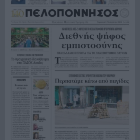
Φρίκη στην Κρήτη: Τουρίστας ρωτούσε πόσο να
21:00
πληρώσει για να ασελγήσει σε 10χρονο κορίτσι
Πιάστηκε στα πράσα με 106 συσκευασίες χασίς
20:49
σε προαύλιο σχολείου στο Μαρούσι
Μαγνησία: «Aκυβέρνητο» φορτηγό έκοψε στύλο
20:39
ηλεκτροδότησης και προσέκρουσε σε
πολυκατοικία
Στεφάνι Κορινθίας: Μεγάλη φωτιά, ενισχυθήκαν
20:28
οι δυνάμεις, 11 εναέρια στη μάχη της
κατάσβεσης
Σοκ στο μπάσκετ, πέθανε ξαφνικά ο προπονητής
20:12
Δημήτρης Καρατσώρης
Πάτρα: Σοκ, πέθανε στο Νοσοκομείο βρέφος
20:00
μόλις 8 ημερών
«Δεν υπάρχει κανένας λόγος να φοβόμαστε ή να
19:48
αποφεύγουμε τη θάλασσα», η Μαρίνα Βερνίκου