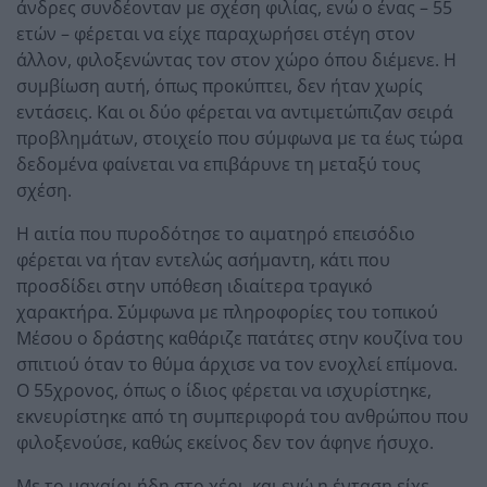
άνδρες συνδέονταν με σχέση φιλίας, ενώ ο ένας – 55
ετών – φέρεται να είχε παραχωρήσει στέγη στον
άλλον, φιλοξενώντας τον στον χώρο όπου διέμενε. Η
συμβίωση αυτή, όπως προκύπτει, δεν ήταν χωρίς
εντάσεις. Και οι δύο φέρεται να αντιμετώπιζαν σειρά
προβλημάτων, στοιχείο που σύμφωνα με τα έως τώρα
δεδομένα φαίνεται να επιβάρυνε τη μεταξύ τους
σχέση.
Η αιτία που πυροδότησε το αιματηρό επεισόδιο
φέρεται να ήταν εντελώς ασήμαντη, κάτι που
προσδίδει στην υπόθεση ιδιαίτερα τραγικό
χαρακτήρα. Σύμφωνα με πληροφορίες του τοπικού
Μέσου ο δράστης καθάριζε πατάτες στην κουζίνα του
σπιτιού όταν το θύμα άρχισε να τον ενοχλεί επίμονα.
Ο 55χρονος, όπως ο ίδιος φέρεται να ισχυρίστηκε,
εκνευρίστηκε από τη συμπεριφορά του ανθρώπου που
φιλοξενούσε, καθώς εκείνος δεν τον άφηνε ήσυχο.
Με το μαχαίρι ήδη στο χέρι, και ενώ η ένταση είχε