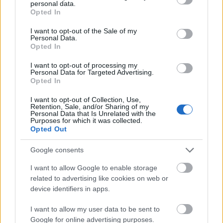
personal data.
grant or deny consent to Google and its third-party tags to
Opted In
use your data for below specified purposes in below Google
consent section.
I want to opt-out of the Sale of my
Personal Data.
Opted In
I want to opt-out of processing my
Personal Data for Targeted Advertising.
Opted In
Η Apple αποφασίζει ποιος μένει και ποιος φεύγει και
οι κανόνες δεν είναι ίδιοι για όλους
I want to opt-out of Collection, Use,
Retention, Sale, and/or Sharing of my
Personal Data that Is Unrelated with the
Purposes for which it was collected.
Opted Out
Google consents
I want to allow Google to enable storage
related to advertising like cookies on web or
device identifiers in apps.
I want to allow my user data to be sent to
Google for online advertising purposes.