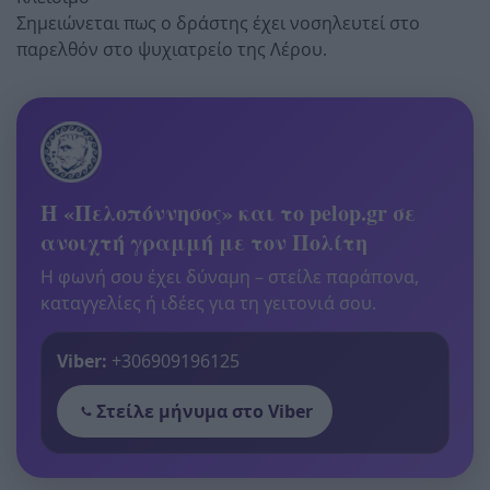
Σημειώνεται πως ο δράστης έχει νοσηλευτεί στο
παρελθόν στο ψυχιατρείο της Λέρου.
Η «Πελοπόννησος» και το pelop.gr σε
ανοιχτή γραμμή με τον Πολίτη
Η φωνή σου έχει δύναμη – στείλε παράπονα,
καταγγελίες ή ιδέες για τη γειτονιά σου.
Viber:
+306909196125
Στείλε μήνυμα στο Viber