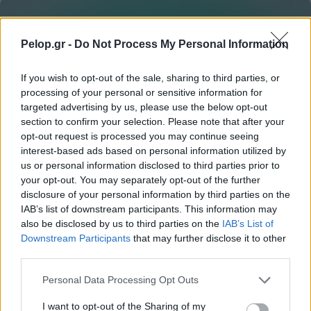
Pelop.gr -
Do Not Process My Personal Information
If you wish to opt-out of the sale, sharing to third parties, or
processing of your personal or sensitive information for
targeted advertising by us, please use the below opt-out
section to confirm your selection. Please note that after your
opt-out request is processed you may continue seeing
interest-based ads based on personal information utilized by
us or personal information disclosed to third parties prior to
your opt-out. You may separately opt-out of the further
disclosure of your personal information by third parties on the
IAB’s list of downstream participants. This information may
Γιατί δεν πρέπει να βάζεις ΠΟΤΕ μαχαίρι σε
also be disclosed by us to third parties on the
IAB’s List of
καρπούζι αν δεν κάνεις πρώτα αυτή την κίνηση
Downstream Participants
that may further disclose it to other
third parties.
Please note that this website/app uses one or more Google
Personal Data Processing Opt Outs
services and may gather and store information including but
not limited to your visit or usage behaviour. You may click to
I want to opt-out of the Sharing of my