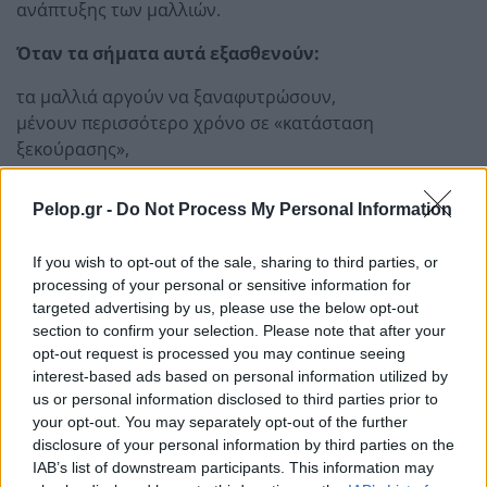
ανάπτυξης των μαλλιών.
Όταν τα σήματα αυτά εξασθενούν:
τα μαλλιά αργούν να ξαναφυτρώσουν,
μένουν περισσότερο χρόνο σε «κατάσταση
ξεκούρασης»,
με τον καιρό φαίνονται πιο λεπτά.
Τι σημαίνουν όλα αυτά για το μέλλον
Pelop.gr -
Do Not Process My Personal Information
Η έρευνα δεν προτείνει κάποια θεραπεία, όμως δείχνει
If you wish to opt-out of the sale, sharing to third parties, or
πιθανούς δρόμους. Αν στο μέλλον υπάρξουν
processing of your personal or sensitive information for
θεραπείες που μειώνουν τη φλεγμονή στο τριχωτό της
targeted advertising by us, please use the below opt-out
κεφαλής ή προστατεύουν τα βλαστοκύτταρα, είναι
section to confirm your selection. Please note that after your
πιθανό να καταστεί δυνατή η καθυστέρηση της
opt-out request is processed you may continue seeing
γήρανσης των μαλλιών. Ένα σημαντικό μήνυμα είναι
interest-based ads based on personal information utilized by
ότι ο χρόνος έχει σημασία. Αφού οι αλλαγές ξεκινούν
us or personal information disclosed to third parties prior to
your opt-out. You may separately opt-out of the further
ήδη από τα 30–40, οι παρεμβάσεις νωρίς στη ζωή ίσως
disclosure of your personal information by third parties on the
είναι πιο αποτελεσματικές από εκείνες που ξεκινούν
IAB’s list of downstream participants. This information may
αργότερα.