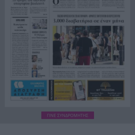
κουζίνα στις ΗΠΑ και πέθανε
Με τα αδέλφια Ανδρέα και Κωνσταντίνο
20:48
Μπιτσάκο η Εθνική ανδρών στους Μεσογειακούς
Πέταξε στα σκουπίδια δελτίο που κέρδιζε ένα
20:36
εκατομμύριο στο ΛΟΤΤΟ, αλλά έψαξε και το
βρήκε!
ΓΙΝΕ ΣΥΝΔΡΟΜΗΤΗΣ