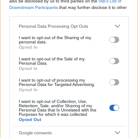
also be disclosed by us to third parties on the
IAB’s List of
Downstream Participants
that may further disclose it to other
Τι κρατάμε τελικά
third parties.
Αυτή η έρευνα προσφέρει μια σαφέστερη εικόνα για το
Please note that this website/app uses one or more Google
Personal Data Processing Opt Outs
τι συμβαίνει κάτω από την επιφάνεια. Η γήρανση των
services and may gather and store information including but
μαλλιών, όπως αποδεικνύεται, δεν είναι ένα ξαφνικό
not limited to your visit or usage behaviour. You may click to
I want to opt-out of the Sharing of my
personal data.
γεγονός, αλλά μια αργή, φλεγμονώδης διαδικασία, που
grant or deny consent to Google and its third-party tags to
Opted In
use your data for below specified purposes in below Google
ξεκινά «αθόρυβα», χρόνια πριν μια άσπρη τρίχα ή η
consent section.
αραίωση των μαλλιών αποκαλύψουν την αλήθεια.
I want to opt-out of the Sale of my
Personal Data.
Opted In
I want to opt-out of processing my
Personal Data for Targeted Advertising.
Opted In
I want to opt-out of Collection, Use,
Η «Πελοπόννησος» και το pelop.gr σε
Retention, Sale, and/or Sharing of my
Personal Data that Is Unrelated with the
ανοιχτή γραμμή με τον Πολίτη
Purposes for which it was collected.
Opted Out
Η φωνή σου έχει δύναμη – στείλε παράπονα,
καταγγελίες ή ιδέες για τη γειτονιά σου.
Google consents