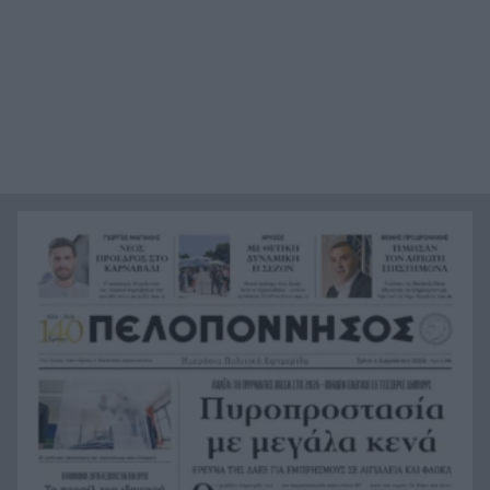
βαλίτσα του πάνω από 70.000 χάπια ecstasy
Σύλληψη 46χρονου γιατί επέτρεψε σε ανήλικο
22:12
γιο του να κάνει jet ski
Πέθανε ο θρυλικός Γιώργος Μαρσέλος
22:00
Δυτική Αττική: Για 5η νύχτα συνεχίζεται η μάχη
21:48
με τις φλόγες, σε Λούμπα και Λάκκα Καλογήρου,
μόνο επίγειες δυνάμεις, ΒΙΝΤΕΟ
«Βρέθηκε εντός καταψύκτη σορός ανδρός, η
21:36
οποία ανήκει στον αποβιώσαντα 90χρονο», η
ΕΛΑΣ για τη φρίκη στον Μυστρά
Τα λιωμένα καλώδια της μεγάλης καταστροφής,
21:24
έτσι ξεκίνησε η φωτιά σε Αττική και Βοιωτία
Σημαντική ενίσχυση για τον Αίαντα ΑΣΑΑ
21:12
Κοριτσάκι τριών χρονών παγιδεύτηκε σε παιδική
21:00