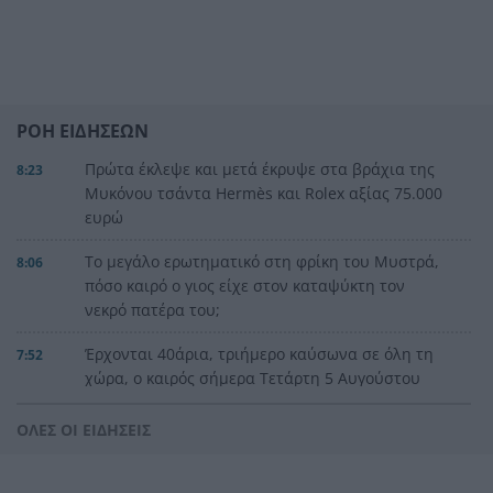
ΡΟΗ ΕΙΔΗΣΕΩΝ
Πρώτα έκλεψε και μετά έκρυψε στα βράχια της
8:23
Μυκόνου τσάντα Hermès και Rolex αξίας 75.000
ευρώ
Το μεγάλο ερωτηματικό στη φρίκη του Μυστρά,
8:06
πόσο καιρό ο γιος είχε στον καταψύκτη τον
νεκρό πατέρα του;
Έρχονται 40άρια, τριήμερο καύσωνα σε όλη τη
7:52
χώρα, ο καιρός σήμερα Τετάρτη 5 Αυγούστου
2026
ΟΛΕΣ ΟΙ ΕΙΔΗΣΕΙΣ
«Δεν αποζητώ τον έρωτα, ούτε όμως και τον
23:57
ακυρώνω», αποκαλυπτική η Ζέτα Μακρυπούλια