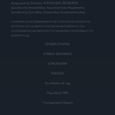
Διαχειριστής Domain: ΛΟΥΛΟΥΔΗΣ ΘΕΟΔΩΡΟΣ
Διευθυντής Ιστοσελίδας: Κωνσταντίνος Καράπαπας
Διευθυντής Σύνταξης: Απόστολος Αναστασόπουλος
ΤΟ WWW.PELOP.GR ΣΥΜΜΟΡΦΩΝΕΤΑΙ ΜΕ ΤΗ ΣΥΣΤΑΣΗ (ΕΕ) 2018/334 ΤΗΣ
ΕΠΙΤΡΟΠΗΣ ΤΗΣ 1ΗΣ ΜΑΡΤΙΟΥ 2018 ΣΧΕΤΙΚΑ ΜΕ ΤΑ ΜΕΤΡΑ ΓΙΑ ΤΗΝ
ΑΠΟΤΕΛΕΣΜΑΤΙΚΗ ΑΝΤΙΜΕΤΩΠΙΣΗ ΤΟΥ ΠΑΡΑΝΟΜΟΥ ΠΕΡΙΕΧΟΜΕΝΟΥ ΣΤΟ
ΔΙΑΔΙΚΤΥΟ (L 63).
ΠΡΟΦΙΛ ΕΤΑΙΡΙΑΣ
ΣΗΜΕΙΑ ΔΙΑΝΟΜΗΣ
ΕΠΙΚΟΙΝΩΝΙΑ
ΕΙΔΗΣΕΙΣ
Οι ειδήσεις σε tag
Περιοδικό TRIP
Transparency Report