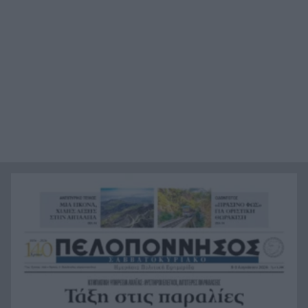
«Χιροσίμα»
Marfin: Η 46χρονη αρνείται ότι είναι η γυναίκα
8:55
στα βίντεο – Τι θα πει στην ανακρίτρια
Νέος τουριστικός χάρτης: Φρένο σε ξενοδοχεία
8:55
και Airbnb στους κορεσμένους προορισμούς – Τι
αλλάζει στα νησιά
Καιρός: Σαββατοκύριακο-καμίνι με 40άρια και
8:55
μελτέμια έως 8 μποφόρ – Red Code για φωτιές
Ρήγμα στη Σένγκεν: Ισπανία και Ιταλία
8:55
επαναφέρουν συνοριακούς ελέγχους – Η Θέουτα
διχάζει την Ευρώπη
Σφοδρή αντιπαράθεση του Ντόντσιτς με την
23:59
πρώην του σύντροφό του, η οποία διεκδικεί 43
εκατ. ευρώ!
Σκύλος με σοβαρά εγκαύματα επέστρεψε μόνος
23:39
στο σπίτι που τον φρόντιζαν μία εβδομάδα μετά