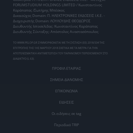
FORUMSTUDIUM HOLDINGS LIMITED / Κωνσταντίνος
Καράπαπας /Σωτήρης Μπέσκος
Δικαιούχος Domain: Π. ΗΛΕΚΤΡΟΝΙΚΕΣ ΕΚΔΟΣΕΙΣ Ι.Κ.Ε. -
Διαχειριστής Domain: ΛΟΥΛΟΥΔΗΣ ΘΕΟΔΩΡΟΣ
Διευθυντής Ιστοσελίδας: Κωνσταντίνος Καράπαπας
Διευθυντής Σύνταξης: Απόστολος Αναστασόπουλος
ΤΟ WWW.PELOP.GR ΣΥΜΜΟΡΦΩΝΕΤΑΙ ΜΕ ΤΗ ΣΥΣΤΑΣΗ (ΕΕ) 2018/334 ΤΗΣ
ΕΠΙΤΡΟΠΗΣ ΤΗΣ 1ΗΣ ΜΑΡΤΙΟΥ 2018 ΣΧΕΤΙΚΑ ΜΕ ΤΑ ΜΕΤΡΑ ΓΙΑ ΤΗΝ
ΑΠΟΤΕΛΕΣΜΑΤΙΚΗ ΑΝΤΙΜΕΤΩΠΙΣΗ ΤΟΥ ΠΑΡΑΝΟΜΟΥ ΠΕΡΙΕΧΟΜΕΝΟΥ ΣΤΟ
ΔΙΑΔΙΚΤΥΟ (L 63).
ΠΡΟΦΙΛ ΕΤΑΙΡΙΑΣ
ΣΗΜΕΙΑ ΔΙΑΝΟΜΗΣ
ΕΠΙΚΟΙΝΩΝΙΑ
ΕΙΔΗΣΕΙΣ
Οι ειδήσεις σε tag
Περιοδικό TRIP