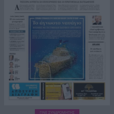
τη φωτιά στο Πόρτο Γερμενό
Μία ακόμη πρόκληση της Τουρκίας μετά το νέο
23:21
ελληνικό Ειδικό Χωροταξικό Πλαίσιο Τουρισμού
Αγγλία: Ο επιθετικός της Εθνικής Άϊβαν Τόνεϊ
23:00
κατηγορείται για σοβαρό επεισόδιο σε κλαμπ
στο Σόχο
Παλαιό Φάληρο: Φωτιά σε κατάστημα,
22:48
εκκενώνεται πολυκατοικία
Κατηγορηματικός ο ερευνητής μετά τις
22:36
επικρίσεις για τον θάνατο του λευκού
κουταβιού: «Άξιζε να θέσουμε σε κίνδυνο μια
οικογένεια λύκων, για να σώσουμε έναν σκύλο;
Όχι»!
ΓΙΝΕ ΣΥΝΔΡΟΜΗΤΗΣ