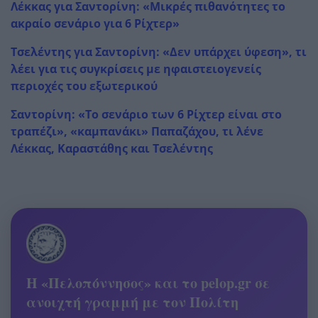
Λέκκας για Σαντορίνη: «Μικρές πιθανότητες το
ακραίο σενάριο για 6 Ρίχτερ»
Τσελέντης για Σαντορίνη: «Δεν υπάρχει ύφεση», τι
λέει για τις συγκρίσεις με ηφαιστειογενείς
περιοχές του εξωτερικού
Σαντορίνη: «Το σενάριο των 6 Ρίχτερ είναι στο
τραπέζι», «καμπανάκι» Παπαζάχου, τι λένε
Λέκκας, Καραστάθης και Τσελέντης
Η «Πελοπόννησος» και το pelop.gr σε
ανοιχτή γραμμή με τον Πολίτη