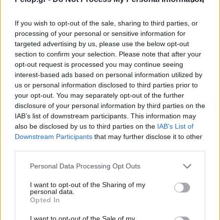
If you wish to opt-out of the sale, sharing to third parties, or
processing of your personal or sensitive information for
targeted advertising by us, please use the below opt-out
section to confirm your selection. Please note that after your
opt-out request is processed you may continue seeing
interest-based ads based on personal information utilized by
us or personal information disclosed to third parties prior to
your opt-out. You may separately opt-out of the further
Η OpenAI σταματά το μοντέλο Astra που έλυσε 10
disclosure of your personal information by third parties on the
μαθηματικά αινίγματα δεκαετιών
IAB’s list of downstream participants. This information may
also be disclosed by us to third parties on the
IAB’s List of
Downstream Participants
that may further disclose it to other
third parties.
Please note that this website/app uses one or more Google
Personal Data Processing Opt Outs
services and may gather and store information including but
not limited to your visit or usage behaviour. You may click to
I want to opt-out of the Sharing of my
personal data.
grant or deny consent to Google and its third-party tags to
Opted In
use your data for below specified purposes in below Google
consent section.
I want to opt-out of the Sale of my