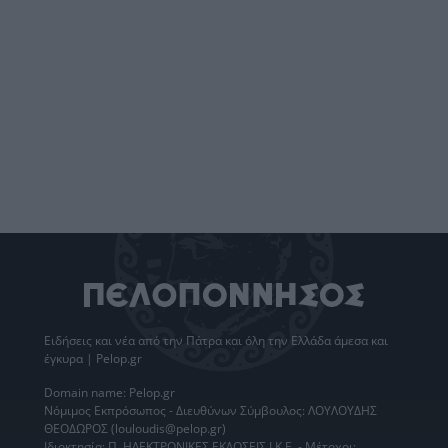
Ειδήσεις
και νέα από την
Πάτρα
και όλη την Ελλάδα άμεσα και
έγκυρα | Pelop.gr
Domain name: Pelop.gr
Νόμιμος Εκπρόσωπος - Διευθύνων Σύμβουλος: ΛΟΥΛΟΥΔΗΣ
ΘΕΟΔΩΡΟΣ (louloudis@pelop.gr)
Ιδιοκτησία: Π. ΗΛΕΚΤΡΟΝΙΚΕΣ ΕΚΔΟΣΕΙΣ Ι.Κ.Ε. - Μέτοχοι: