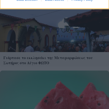
Γιόρτασε το εκκλησάκι της Μεταμορφώσεως του
Σωτήρος στο Αίγιο ΦΩΤΟ