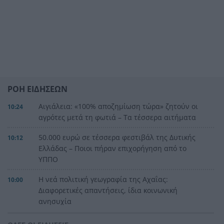
ΡΟΗ ΕΙΔΗΣΕΩΝ
Αιγιάλεια: «100% αποζημίωση τώρα» ζητούν οι
10:24
αγρότες μετά τη φωτιά – Τα τέσσερα αιτήματα
50.000 ευρώ σε τέσσερα φεστιβάλ της Δυτικής
10:12
Ελλάδας – Ποιοι πήραν επιχορήγηση από το
ΥΠΠΟ
Η νεά πολιτική γεωγραφία της Αχαΐας:
10:00
Διαφορετικές απαντήσεις, ίδια κοινωνική
ανησυχία
Ο σεισμός της Κρήτης που «γονάτισε» τον Φάρο
9:48