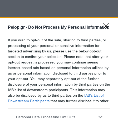
Pelop.gr -
Do Not Process My Personal Information
If you wish to opt-out of the sale, sharing to third parties, or
processing of your personal or sensitive information for
targeted advertising by us, please use the below opt-out
section to confirm your selection. Please note that after your
opt-out request is processed you may continue seeing
interest-based ads based on personal information utilized by
us or personal information disclosed to third parties prior to
your opt-out. You may separately opt-out of the further
disclosure of your personal information by third parties on the
IAB’s list of downstream participants. This information may
also be disclosed by us to third parties on the
IAB’s List of
Downstream Participants
that may further disclose it to other
ΡΟΗ ΕΙΔΗΣΕΩΝ
third parties.
Η Άση Μπήλιου το είχε πει από το 2010: Η
23:57
Please note that this website/app uses one or more Google
πρόβλεψη για τη Μενεγάκη που επιβεβαιώθηκε
Personal Data Processing Opt Outs