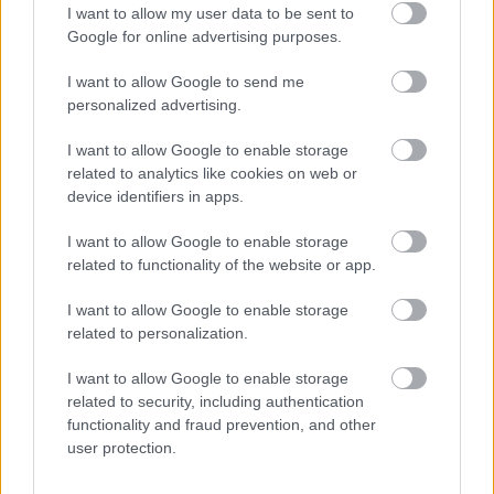
Βοτανικός: Υπό έλεγχο η φωτιά σε υπαίθριο
22:24
I want to allow my user data to be sent to
χώρο, κυκλοφοριακές ρυθμίσεις στην Αγίας
Google for online advertising purposes.
Άννης
I want to allow Google to send me
Νεκρός άνδρας στο τιμόνι στη Σκεπαστή Αγορά
22:12
personalized advertising.
της Νεάπολης
I want to allow Google to enable storage
Η εκδρομή από την Αμαλιάδα εξελίχτηκε σε
22:00
related to analytics like cookies on web or
εφιάλτη, νεκρός 32χρονος μετά τη βουτιά σε
device identifiers in apps.
παγωμένη βάθρα στον Όλυμπο
I want to allow Google to enable storage
Η Εθνική Παίδων έχασε από τη Ρωσία στην
21:48
related to functionality of the website or app.
πρεμιέρα του Παγκόσμιου
I want to allow Google to enable storage
Ελληνική Ομάδα Διάσωσης Αχαΐας: Περιπολίες
21:36
related to personalization.
πυρασφάλειας, συνδράμει σε μεγάλα πύρινα
μέτωπα, ΦΩΤΟ
I want to allow Google to enable storage
related to security, including authentication
Οι φλόγες έχουν ζώσει και απειλούν Λούμπα,
21:24
functionality and fraud prevention, and other
Ψάθα, έχουν διατεθεί 23 αεροσκάφη και 11
user protection.
ελικόπτερα