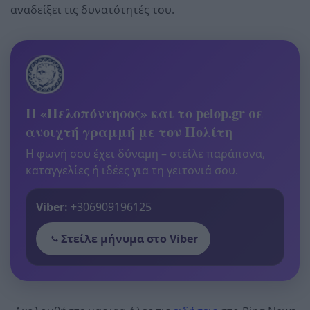
αναδείξει τις δυνατότητές του.
Η «Πελοπόννησος» και το pelop.gr σε
ανοιχτή γραμμή με τον Πολίτη
Η φωνή σου έχει δύναμη – στείλε παράπονα,
καταγγελίες ή ιδέες για τη γειτονιά σου.
Viber:
+306909196125
Στείλε μήνυμα στο Viber