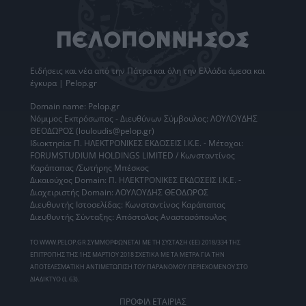
Ειδήσεις
και νέα από την
Πάτρα
και όλη την Ελλάδα άμεσα και
έγκυρα | Pelop.gr
Domain name: Pelop.gr
Νόμιμος Εκπρόσωπος - Διευθύνων Σύμβουλος: ΛΟΥΛΟΥΔΗΣ
ΘΕΟΔΩΡΟΣ (louloudis@pelop.gr)
Ιδιοκτησία: Π. ΗΛΕΚΤΡΟΝΙΚΕΣ ΕΚΔΟΣΕΙΣ Ι.Κ.Ε. - Μέτοχοι:
FORUMSTUDIUM HOLDINGS LIMITED / Κωνσταντίνος
Καράπαπας /Σωτήρης Μπέσκος
Δικαιούχος Domain: Π. ΗΛΕΚΤΡΟΝΙΚΕΣ ΕΚΔΟΣΕΙΣ Ι.Κ.Ε. -
Διαχειριστής Domain: ΛΟΥΛΟΥΔΗΣ ΘΕΟΔΩΡΟΣ
Διευθυντής Ιστοσελίδας: Κωνσταντίνος Καράπαπας
Διευθυντής Σύνταξης: Απόστολος Αναστασόπουλος
ΤΟ WWW.PELOP.GR ΣΥΜΜΟΡΦΩΝΕΤΑΙ ΜΕ ΤΗ ΣΥΣΤΑΣΗ (ΕΕ) 2018/334 ΤΗΣ
ΕΠΙΤΡΟΠΗΣ ΤΗΣ 1ΗΣ ΜΑΡΤΙΟΥ 2018 ΣΧΕΤΙΚΑ ΜΕ ΤΑ ΜΕΤΡΑ ΓΙΑ ΤΗΝ
ΑΠΟΤΕΛΕΣΜΑΤΙΚΗ ΑΝΤΙΜΕΤΩΠΙΣΗ ΤΟΥ ΠΑΡΑΝΟΜΟΥ ΠΕΡΙΕΧΟΜΕΝΟΥ ΣΤΟ
ΔΙΑΔΙΚΤΥΟ (L 63).
ΠΡΟΦΙΛ ΕΤΑΙΡΙΑΣ