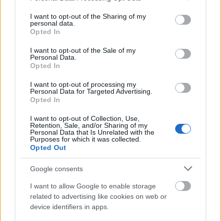
services and may gather and store information including but
not limited to your visit or usage behaviour. You may click to
I want to opt-out of the Sharing of my
Πανικός στη Νάξο, χειριστής σκάφους έχασε τον
23:39
personal data.
grant or deny consent to Google and its third-party tags to
έλεγχο και… καβάλησε δύο πλοιάρια
Opted In
use your data for below specified purposes in below Google
consent section.
Η ιστορία του 17χρονου Έλληνα κεντρικού
23:21
I want to opt-out of the Sale of my
Personal Data.
αμυντικού, που αποκτήθηκε από τη Μπάγερν
Opted In
Σε πιάνει η ψυχή σου με τη βιβλική καταστροφή
23:00
I want to opt-out of processing my
στη Δωρίδα, ΒΙΝΤΕΟ
Personal Data for Targeted Advertising.
Opted In
ΟΛΕΣ ΟΙ ΕΙΔΗΣΕΙΣ
Νύχτα αγωνίας, μάχη με τις φλόγες στη Δυτική
22:57
I want to opt-out of Collection, Use,
Αττική, πάνω από 7.000 στρέμματα η πληγείσα
Retention, Sale, and/or Sharing of my
έκταση από την πυρκαγιά στην Αιγιάλεια
Personal Data that Is Unrelated with the
Purposes for which it was collected.
Opted Out
«Δεν χωρούν, ούτε πρέπει να χωρούν Ιφιγένειες
22:48
στον βωμό των όποιων συμφερόντων και
Google consents
επιδιώξεων»
I want to allow Google to enable storage
Ιστορικό χαμηλό σε Δούναβη και Ρήνο,
22:36
related to advertising like cookies on web or
πρωτοφανής κρίση στην Ευρώπη
device identifiers in apps.