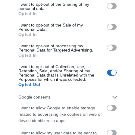
not limited to your visit or usage behaviour. You may click to
I want to opt-out of the Sharing of my
σε 2 λεπτά πριν το ταξίδι
personal data.
grant or deny consent to Google and its third-party tags to
Opted In
use your data for below specified purposes in below Google
consent section.
I want to opt-out of the Sale of my
Personal Data.
Opted In
I want to opt-out of processing my
Personal Data for Targeted Advertising.
Opted In
I want to opt-out of Collection, Use,
Retention, Sale, and/or Sharing of my
Personal Data that Is Unrelated with the
Purposes for which it was collected.
Opted Out
Google consents
Χρησιμοποιείς Google passkeys για τους κωδικούς σου;
I want to allow Google to enable storage
Και όμως μπορούν να τους κλέψουν
related to advertising like cookies on web or
device identifiers in apps.
I want to allow my user data to be sent to