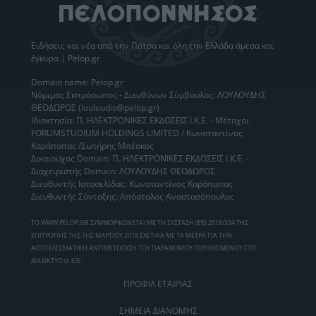
Ειδήσεις
και νέα από την
Πάτρα
και όλη την Ελλάδα άμεσα και
έγκυρα | Pelop.gr
Domain name: Pelop.gr
Νόμιμος Εκπρόσωπος - Διευθύνων Σύμβουλος: ΛΟΥΛΟΥΔΗΣ
ΘΕΟΔΩΡΟΣ (louloudis@pelop.gr)
Ιδιοκτησία: Π. ΗΛΕΚΤΡΟΝΙΚΕΣ ΕΚΔΟΣΕΙΣ Ι.Κ.Ε. - Μέτοχοι:
FORUMSTUDIUM HOLDINGS LIMITED / Κωνσταντίνος
Καράπαπας /Σωτήρης Μπέσκος
Δικαιούχος Domain: Π. ΗΛΕΚΤΡΟΝΙΚΕΣ ΕΚΔΟΣΕΙΣ Ι.Κ.Ε. -
Διαχειριστής Domain: ΛΟΥΛΟΥΔΗΣ ΘΕΟΔΩΡΟΣ
Διευθυντής Ιστοσελίδας: Κωνσταντίνος Καράπαπας
Διευθυντής Σύνταξης: Απόστολος Αναστασόπουλος
ΤΟ WWW.PELOP.GR ΣΥΜΜΟΡΦΩΝΕΤΑΙ ΜΕ ΤΗ ΣΥΣΤΑΣΗ (ΕΕ) 2018/334 ΤΗΣ
ΕΠΙΤΡΟΠΗΣ ΤΗΣ 1ΗΣ ΜΑΡΤΙΟΥ 2018 ΣΧΕΤΙΚΑ ΜΕ ΤΑ ΜΕΤΡΑ ΓΙΑ ΤΗΝ
ΑΠΟΤΕΛΕΣΜΑΤΙΚΗ ΑΝΤΙΜΕΤΩΠΙΣΗ ΤΟΥ ΠΑΡΑΝΟΜΟΥ ΠΕΡΙΕΧΟΜΕΝΟΥ ΣΤΟ
ΔΙΑΔΙΚΤΥΟ (L 63).
ΠΡΟΦΙΛ ΕΤΑΙΡΙΑΣ
ΣΗΜΕΙΑ ΔΙΑΝΟΜΗΣ