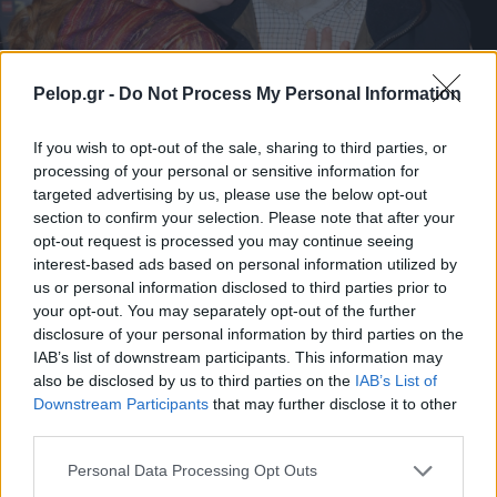
Λένα Παπαληγούρα: Δεν υπάρχει μέρα που να μη
Pelop.gr -
Do Not Process My Personal Information
σκεφτώ τον πατέρα μου
If you wish to opt-out of the sale, sharing to third parties, or
processing of your personal or sensitive information for
targeted advertising by us, please use the below opt-out
section to confirm your selection. Please note that after your
opt-out request is processed you may continue seeing
interest-based ads based on personal information utilized by
us or personal information disclosed to third parties prior to
your opt-out. You may separately opt-out of the further
disclosure of your personal information by third parties on the
IAB’s list of downstream participants. This information may
also be disclosed by us to third parties on the
IAB’s List of
Downstream Participants
that may further disclose it to other
third parties.
Please note that this website/app uses one or more Google
Personal Data Processing Opt Outs
services and may gather and store information including but
Ελαστικά & Καλοκαίρι: Πώς να ελέγξετε τα λάστιχα