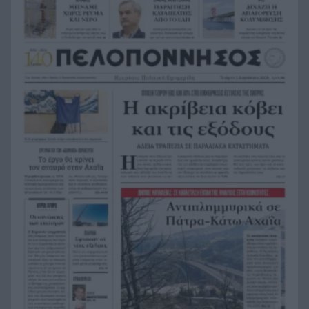
«Να, αυτό, ένα πιατάκι μάς έμεινε. «Αυτό το
17:24
δάσος δεν θα ζήσουμε να το ξαναδούμε»,
συγκλονίζουν οι πυρόπληκτοι στο Πόρτο
Γερμενό
Η Κάλας τραβά «γραμμή» στην Άγκυρα: Η
17:15
προϋπόθεση της ΕΕ για να προχωρήσουν οι
σχέσεις
Η μεγάλη βόμβα της Αχαγιάς’82 με τον Γιάννη
17:10
Μολφέτα!
Μπορεί ο άνθρωπος να ζήσει 194 χρόνια;
17:03
Πτώση 30% σε καταστήματα εστίασης της
17:00
Πάτρας – Πέντε ιδιοκτήτες εξηγούν τους λόγους
Βίντεο: Κεραυνός πέφτει στη μέση του γηπέδου
16:48
– Νεκρός 24χρονος ποδοσφαιριστής