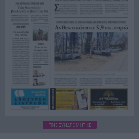
πληγεισών περιοχών από τις καταστροφικές
πυρκαγιές
Η ανακοίνωση της ΕΑΠ για Βασιλάκο και
20:00
Μαμάση
Γιατί οδηγήθηκαν στη φυλακή οι οι δύο Ινδοί,
19:48
που κατηγορούνται για τη δολοφονία του
58χρονου ψυχολόγου στο Ναύπλιο, ΒΙΝΤΕΟ
ΓΙΝΕ ΣΥΝΔΡΟΜΗΤΗΣ