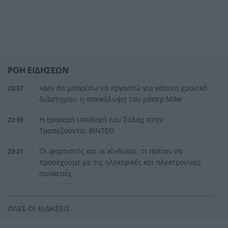
ΡΟΗ ΕΙΔΗΣΕΩΝ
«Δεν θα μπορέσω να εργαστώ για κάποιο χρονικό
23:57
διάστημα», η αποκάλυψη του ράπερ Mike
Η τρομερή υποδοχή του Σαλάχ στην
23:39
Τραπεζούντα, ΒΙΝΤΕΟ
Οι φορτιστές και οι κίνδυνοι, τι πρέπει να
23:21
προσέχουμε με τις ηλεκτρικές και ηλεκτρονικές
συσκευές
Στην Αθήνα η 46χρονη που κατηγορείται για
23:02
συμμετοχή στην τραγωδία της Marfin
ΟΛΕΣ ΟΙ ΕΙΔΗΣΕΙΣ
Ο ΠΑΟΚ τα έκανε θάλασσα και τώρα τρέχει
22:56