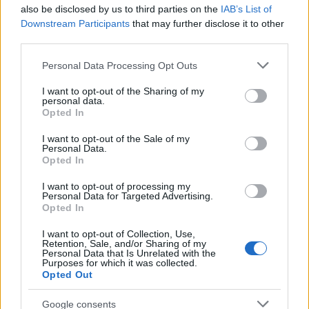
also be disclosed by us to third parties on the
IAB’s List of
Downstream Participants
that may further disclose it to other
third parties.
Please note that this website/app uses one or more Google
Personal Data Processing Opt Outs
services and may gather and store information including but
not limited to your visit or usage behaviour. You may click to
I want to opt-out of the Sharing of my
personal data.
grant or deny consent to Google and its third-party tags to
Το Minecraft έρχεται στο Nintendo Switch 2 όπως δεν το
Opted In
use your data for below specified purposes in below Google
έχετε ξαναδεί
consent section.
I want to opt-out of the Sale of my
Personal Data.
Opted In
I want to opt-out of processing my
Personal Data for Targeted Advertising.
Opted In
I want to opt-out of Collection, Use,
Retention, Sale, and/or Sharing of my
Personal Data that Is Unrelated with the
Purposes for which it was collected.
Opted Out
Google consents