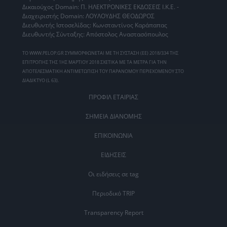
Δικαιούχος Domain: Π. ΗΛΕΚΤΡΟΝΙΚΕΣ ΕΚΔΟΣΕΙΣ Ι.Κ.Ε. -
Διαχειριστής Domain: ΛΟΥΛΟΥΔΗΣ ΘΕΟΔΩΡΟΣ
Διευθυντής Ιστοσελίδας: Κωνσταντίνος Καράπαπας
Διευθυντής Σύνταξης: Απόστολος Αναστασόπουλος
ΤΟ WWW.PELOP.GR ΣΥΜΜΟΡΦΩΝΕΤΑΙ ΜΕ ΤΗ ΣΥΣΤΑΣΗ (ΕΕ) 2018/334 ΤΗΣ
ΕΠΙΤΡΟΠΗΣ ΤΗΣ 1ΗΣ ΜΑΡΤΙΟΥ 2018 ΣΧΕΤΙΚΑ ΜΕ ΤΑ ΜΕΤΡΑ ΓΙΑ ΤΗΝ
ΑΠΟΤΕΛΕΣΜΑΤΙΚΗ ΑΝΤΙΜΕΤΩΠΙΣΗ ΤΟΥ ΠΑΡΑΝΟΜΟΥ ΠΕΡΙΕΧΟΜΕΝΟΥ ΣΤΟ
ΔΙΑΔΙΚΤΥΟ (L 63).
ΠΡΟΦΙΛ ΕΤΑΙΡΙΑΣ
ΣΗΜΕΙΑ ΔΙΑΝΟΜΗΣ
ΕΠΙΚΟΙΝΩΝΙΑ
ΕΙΔΗΣΕΙΣ
Οι ειδήσεις σε tag
Περιοδικό TRIP
Transparency Report