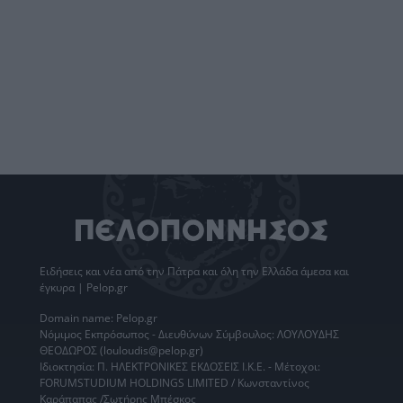
Ειδήσεις
και νέα από την
Πάτρα
και όλη την Ελλάδα άμεσα και
έγκυρα | Pelop.gr
Domain name: Pelop.gr
Νόμιμος Εκπρόσωπος - Διευθύνων Σύμβουλος: ΛΟΥΛΟΥΔΗΣ
ΘΕΟΔΩΡΟΣ (louloudis@pelop.gr)
Ιδιοκτησία: Π. ΗΛΕΚΤΡΟΝΙΚΕΣ ΕΚΔΟΣΕΙΣ Ι.Κ.Ε. - Μέτοχοι:
FORUMSTUDIUM HOLDINGS LIMITED / Κωνσταντίνος
Καράπαπας /Σωτήρης Μπέσκος