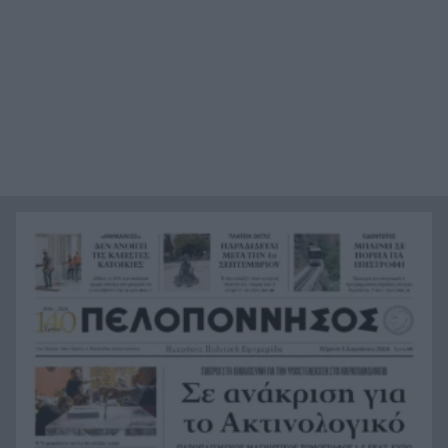
Ο καύσωνας λιώνει τους Σλοβάκους, ρεκόρ με
21:36
42,2 βαθμούς Κελσίου
Άρτα: Συνελήφθησαν ο διευθυντής κι ο τεχνικός
21:24
ασφαλείας του ΔΕΔΔΗΕ
Τραγικό περιστατικό, τράκαρε με αγριογούρουνο
21:12
στη Β. Εύβοια και έχασε τη ζωή του
Αλλάζουν τα πάντα στη Δανία λόγω της
21:00
τεχνικής νοημοσύνης, οι μαθητές θα
παρουσιάσουν προφορικά τις εργασίες τους
Το τελευταίο «αντίο» στην τελετή αποτέφρωσης
20:36
του συντονιστή που σκοτώθηκε μετά τη
σύγκρουση ελικοπτέρων στην Ψάθα, ΦΩΤΟ
Στιγμές αγωνίας και θρίλερ στο Αίγιο: Οδηγός
20:24
λεωφορείου έχασε τις αισθήσεις του και τη ζωή
του! ΦΩΤΟ
Κόκκινα τα 118 κτίρια στις 325 αυτοψίες των
20:12