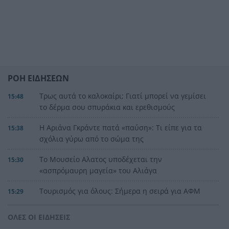
ΡΟΗ ΕΙΔΗΣΕΩΝ
Τρως αυτά το καλοκαίρι; Γιατί μπορεί να γεμίσει
15:48
το δέρμα σου σπυράκια και ερεθισμούς
Η Αριάνα Γκράντε πατά «παύση»: Τι είπε για τα
15:38
σχόλια γύρω από το σώμα της
Το Μουσείο Αλατος υποδέχεται την
15:30
«ασπρόμαυρη μαγεία» του Αλιάγα
Τουρισμός για όλους: Σήμερα η σειρά για ΑΦΜ
15:29
που λήγουν σε 3 και 4
ΟΛΕΣ ΟΙ ΕΙΔΗΣΕΙΣ
Αχαΐα: Αντιπλημμυρική θωράκιση 5 εκατ. ευρώ
15:22