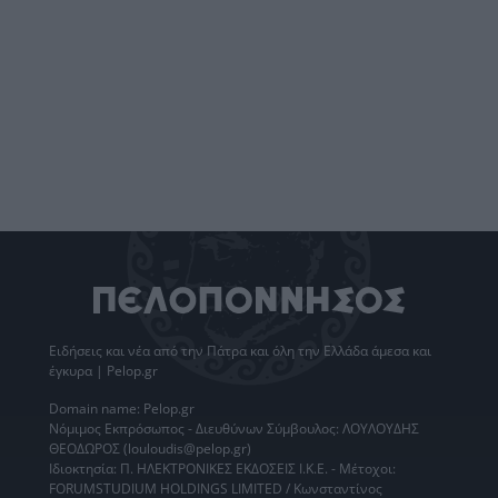
Ειδήσεις
και νέα από την
Πάτρα
και όλη την Ελλάδα άμεσα και
έγκυρα | Pelop.gr
Domain name: Pelop.gr
Νόμιμος Εκπρόσωπος - Διευθύνων Σύμβουλος: ΛΟΥΛΟΥΔΗΣ
ΘΕΟΔΩΡΟΣ (louloudis@pelop.gr)
Ιδιοκτησία: Π. ΗΛΕΚΤΡΟΝΙΚΕΣ ΕΚΔΟΣΕΙΣ Ι.Κ.Ε. - Μέτοχοι:
FORUMSTUDIUM HOLDINGS LIMITED / Κωνσταντίνος