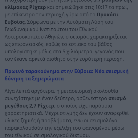
κλίμακας Ρίχτερ
και σημειώθηκε στις 10:17 το πρωί,
με επίκεντρο την περιοχή γύρω από το
Προκόπι
Ευβοίας
. Σύμφωνα με την Αυτόματη Λύση του
Γεωδυναμικού Ινστιτούτου του Εθνικού
Αστεροσκοπείου Αθηνών, ο σεισμός χαρακτηρίζεται
ως επιφανειακός, καθώς το εστιακό του βάθος
υπολογίστηκε μόλις στα 5 χιλιόμετρα, γεγονός που
τον έκανε αρκετά αισθητό στην ευρύτερη περιοχή.
Πρωινό ταρακούνημα στην Εύβοια: Νέα σεισμική
δόνηση τα ξημερώματα
Λίγα λεπτά αργότερα, η μετασεισμική ακολουθία
συνεχίστηκε με έναν δεύτερο, ασθενέστερο
σεισμό
μεγέθους 2,7 Ρίχτερ
, ο οποίος είχε παρόμοια
χαρακτηριστικά. Μέχρι στιγμής δεν έχουν αναφερθεί
υλικές ζημιές ή προβλήματα, ενώ οι σεισμολόγοι
παρακολουθούν την εξέλιξη του φαινομένου μέσω
του εθνικού σεισμολογικού δικτύου.