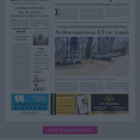
Τσιμιγκάτος»: Επιλογές υψηλών προδιαγραφών
και δηλώσεις συμμετοχής
Ενεργειακές επενδύσεις άνω του 1 δισ. ευρώ
13:45
μέσω της νέας ρήτρας διαφυγής – Το σχέδιο της
Ελλάδας έως το 2028
Όταν η «μάχη με το βαθύ κράτος» ξεκινά μετά
13:41
από επτά χρόνια διακυβέρνησης
Έπεσε γεννήτρια από φορτηγό στη διασταύρωση
13:37
Μπράλου
ΓΙΝΕ ΣΥΝΔΡΟΜΗΤΗΣ