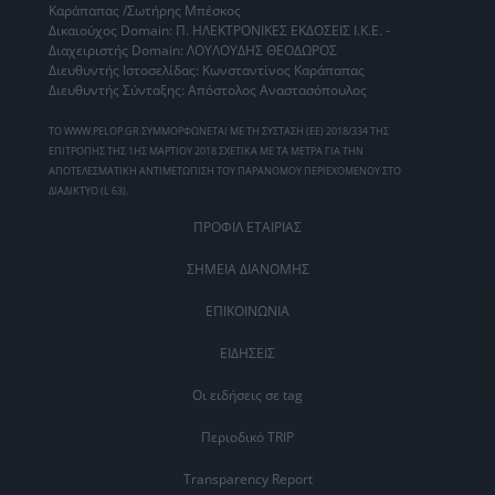
Καράπαπας /Σωτήρης Μπέσκος
Δικαιούχος Domain: Π. ΗΛΕΚΤΡΟΝΙΚΕΣ ΕΚΔΟΣΕΙΣ Ι.Κ.Ε. -
Διαχειριστής Domain: ΛΟΥΛΟΥΔΗΣ ΘΕΟΔΩΡΟΣ
Διευθυντής Ιστοσελίδας: Κωνσταντίνος Καράπαπας
Διευθυντής Σύνταξης: Απόστολος Αναστασόπουλος
ΤΟ WWW.PELOP.GR ΣΥΜΜΟΡΦΩΝΕΤΑΙ ΜΕ ΤΗ ΣΥΣΤΑΣΗ (ΕΕ) 2018/334 ΤΗΣ
ΕΠΙΤΡΟΠΗΣ ΤΗΣ 1ΗΣ ΜΑΡΤΙΟΥ 2018 ΣΧΕΤΙΚΑ ΜΕ ΤΑ ΜΕΤΡΑ ΓΙΑ ΤΗΝ
ΑΠΟΤΕΛΕΣΜΑΤΙΚΗ ΑΝΤΙΜΕΤΩΠΙΣΗ ΤΟΥ ΠΑΡΑΝΟΜΟΥ ΠΕΡΙΕΧΟΜΕΝΟΥ ΣΤΟ
ΔΙΑΔΙΚΤΥΟ (L 63).
ΠΡΟΦΙΛ ΕΤΑΙΡΙΑΣ
ΣΗΜΕΙΑ ΔΙΑΝΟΜΗΣ
ΕΠΙΚΟΙΝΩΝΙΑ
ΕΙΔΗΣΕΙΣ
Οι ειδήσεις σε tag
Περιοδικό TRIP
Transparency Report