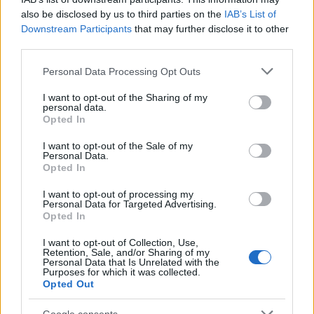
also be disclosed by us to third parties on the
IAB’s List of
Downstream Participants
that may further disclose it to other
third parties.
Γιορτή λήξης με συναυλία για τις Κατασκηνώσεις του
Please note that this website/app uses one or more Google
Personal Data Processing Opt Outs
Δήμου Πατρέων ΦΩΤ0
services and may gather and store information including but
not limited to your visit or usage behaviour. You may click to
I want to opt-out of the Sharing of my
personal data.
grant or deny consent to Google and its third-party tags to
Opted In
use your data for below specified purposes in below Google
consent section.
I want to opt-out of the Sale of my
Personal Data.
Opted In
I want to opt-out of processing my
Personal Data for Targeted Advertising.
Opted In
I want to opt-out of Collection, Use,
Retention, Sale, and/or Sharing of my
Personal Data that Is Unrelated with the
Purposes for which it was collected.
Opted Out
Google consents