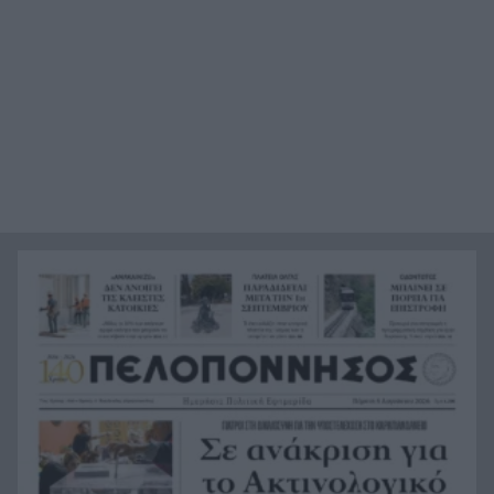
Καλάβρυτα: Πέντε ημέρες γεμάτες πολιτισμό με
14:38
κορυφαία συναυλία Πρωτοψάλτη –
Πορτοκάλογλου
Μυστράς: «Μετανιωμένος ο 55χρονος που
14:26
έκρυβε τον πατέρα του στον καταψύκτη» λέει ο
δικηγόρος του
Το μυστήριο με τον Μοτζτάμπα Χαμενεΐ: Η
14:15
«σκοτεινή» συνάντηση με τον πρόεδρο του Ιράν
που φουντώνει τα σενάρια
Υπόθεση δολοφονίας Ελίζαμπεθ Ρος:
14:10
Προφυλακίστηκε ο 28χρονος Αφγανός – Η
κατάθεση της συζύγου του που «φώτισε» τις
έρευνες
Μητσοτάκης: Στο επίκεντρο η βιομηχανία – Νέο
13:56
σχέδιο με επενδύσεις, ενέργεια και μεταποίηση
5ο Νυχτερινός Ημιμαραθώνιος «Φάνης
13:55