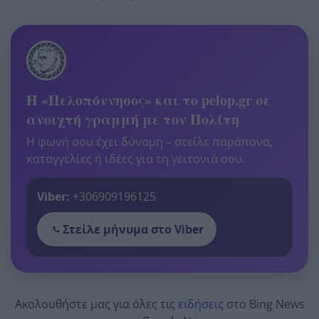
Η «Πελοπόννησος» και το pelop.gr σε
ανοιχτή γραμμή με τον Πολίτη
Η φωνή σου έχει δύναμη – στείλε παράπονα,
καταγγελίες ή ιδέες για τη γειτονιά σου.
Viber:
+306909196125
Στείλε μήνυμα στο Viber
Ακολουθήστε μας για όλες τις
ειδήσεις
στο Bing News