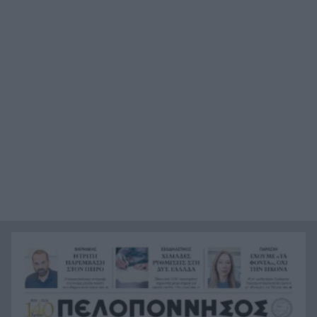
Στεφάνι Κορινθίας: Μεγάλη φωτιά, ενισχυθήκαν
20:28
οι δυνάμεις, 11 εναέρια στη μάχη της
κατάσβεσης
Σοκ στο μπάσκετ, πέθανε ξαφνικά ο προπονητής
20:12
Δημήτρης Καρατσώρης
Πάτρα: Σοκ, πέθανε στο Νοσοκομείο βρέφος
20:00
μόλις 8 ημερών
«Δεν υπάρχει κανένας λόγος να φοβόμαστε ή να
19:48
αποφεύγουμε τη θάλασσα», η Μαρίνα Βερνίκου
με λαγοκέφαλο στο χέρι
Καιρός: Έρχονται 39άρια, εξασθενούν οι άνεμοι,
19:36
ανεβαίνει η θερμοκρασία
Από το +12 ήττα της Εθνικής στην παράταση
19:24
από την Ισπανία