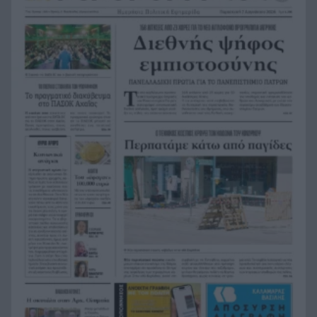
«Ένα αόρατο χέρι δεν θέλει τη διαλεύκανση»,
19:12
σφοδρή αντίδραση από το ΠΑΣΟΚ κατά της
κυβέρνησης μετά την απόφαση του Αρείου
Πάγου για τις υποκλοπές
Η CIA ξαναστρέφεται στην Κούβα: Η μυστική
19:07
ομάδα του Τραμπ και το μήνυμα «ο χρόνος
τελειώνει»
Το επόμενο βήμα στην καριέρα του πατρινού
19:00
προπονητή Γιώργου Ντούβα
«Red Code» για Κρήτη, Χίο, Σάμο και Ικαρία, ο
18:45
μεγάλος κίνδυνος για την Αττική
Last Minute διακοπές: 5+1 έξυπνοι και
18:45
οικονομικοί προορισμοί που αντέχει η τσέπη
σου για τον Αύγουστο