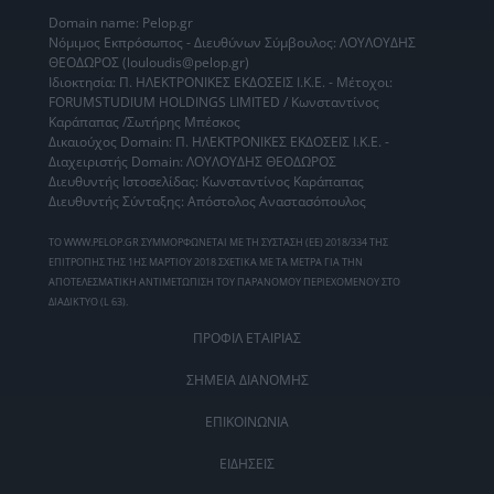
Domain name: Pelop.gr
Νόμιμος Εκπρόσωπος - Διευθύνων Σύμβουλος: ΛΟΥΛΟΥΔΗΣ
ΘΕΟΔΩΡΟΣ (louloudis@pelop.gr)
Ιδιοκτησία: Π. ΗΛΕΚΤΡΟΝΙΚΕΣ ΕΚΔΟΣΕΙΣ Ι.Κ.Ε. - Μέτοχοι:
FORUMSTUDIUM HOLDINGS LIMITED / Κωνσταντίνος
Καράπαπας /Σωτήρης Μπέσκος
Δικαιούχος Domain: Π. ΗΛΕΚΤΡΟΝΙΚΕΣ ΕΚΔΟΣΕΙΣ Ι.Κ.Ε. -
Διαχειριστής Domain: ΛΟΥΛΟΥΔΗΣ ΘΕΟΔΩΡΟΣ
Διευθυντής Ιστοσελίδας: Κωνσταντίνος Καράπαπας
Διευθυντής Σύνταξης: Απόστολος Αναστασόπουλος
ΤΟ WWW.PELOP.GR ΣΥΜΜΟΡΦΩΝΕΤΑΙ ΜΕ ΤΗ ΣΥΣΤΑΣΗ (ΕΕ) 2018/334 ΤΗΣ
ΕΠΙΤΡΟΠΗΣ ΤΗΣ 1ΗΣ ΜΑΡΤΙΟΥ 2018 ΣΧΕΤΙΚΑ ΜΕ ΤΑ ΜΕΤΡΑ ΓΙΑ ΤΗΝ
ΑΠΟΤΕΛΕΣΜΑΤΙΚΗ ΑΝΤΙΜΕΤΩΠΙΣΗ ΤΟΥ ΠΑΡΑΝΟΜΟΥ ΠΕΡΙΕΧΟΜΕΝΟΥ ΣΤΟ
ΔΙΑΔΙΚΤΥΟ (L 63).
ΠΡΟΦΙΛ ΕΤΑΙΡΙΑΣ
ΣΗΜΕΙΑ ΔΙΑΝΟΜΗΣ
ΕΠΙΚΟΙΝΩΝΙΑ
ΕΙΔΗΣΕΙΣ