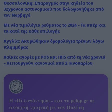
Θεσσαλονίκη: Σπαραγμός στην κηδεία του
32χρονου αστυνομικού που δολοφονήθηκε από
τον Νορβηγό
Με νέα τιμολόγια ρεύματος το 2024 – Τα υπέρ και
τα κατά της κάθε επιλογής
Αγγλία: Ακυρώθηκαν δρομολόγια τρένων λόγω
πλημμύρας
Λαϊκές αγορές με POS και IRIS από τη νέα χρονιά
– Λειτουργούν κανονικά από 2 Ιανουαρίου
Η «Πελοπόννησος» και το pelop.gr σε
ανοιχτή γραμμή με τον Πολίτη