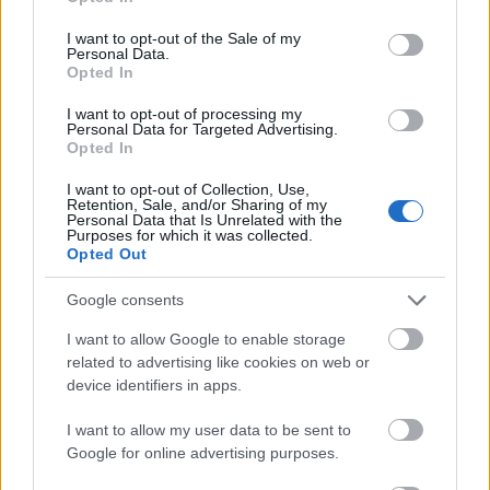
use your data for below specified purposes in below Google
consent section.
Γιατί δεν πρέπει να βάζεις ΠΟΤΕ μαχαίρι σε
I want to opt-out of the Sale of my
Personal Data.
καρπούζι αν δεν κάνεις πρώτα αυτή την κίνηση
Opted In
I want to opt-out of processing my
Personal Data for Targeted Advertising.
Opted In
I want to opt-out of Collection, Use,
Retention, Sale, and/or Sharing of my
Personal Data that Is Unrelated with the
Purposes for which it was collected.
Opted Out
Google consents
I want to allow Google to enable storage
related to advertising like cookies on web or
device identifiers in apps.
I want to allow my user data to be sent to
Το Matrix επιστρέφει: Πότε βγαίνει η 5η ταινία και η
Google for online advertising purposes.
ταινία έκπληξη της Warner με τον Jim Carrey