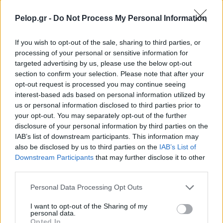
Pelop.gr -
Do Not Process My Personal Information
If you wish to opt-out of the sale, sharing to third parties, or
«Το κόλπο του αιώνα» στο θερινό θέατρο στα
processing of your personal or sensitive information for
Τσουκαλέικα
targeted advertising by us, please use the below opt-out
section to confirm your selection. Please note that after your
opt-out request is processed you may continue seeing
interest-based ads based on personal information utilized by
us or personal information disclosed to third parties prior to
your opt-out. You may separately opt-out of the further
disclosure of your personal information by third parties on the
IAB’s list of downstream participants. This information may
also be disclosed by us to third parties on the
IAB’s List of
Downstream Participants
that may further disclose it to other
third parties.
Please note that this website/app uses one or more Google
Personal Data Processing Opt Outs
services and may gather and store information including but
not limited to your visit or usage behaviour. You may click to
I want to opt-out of the Sharing of my
personal data.
grant or deny consent to Google and its third-party tags to
Opted In