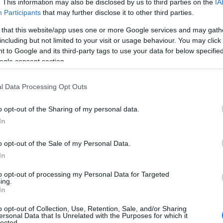
ο 2014;
. This information may also be disclosed by us to third parties on the
IA
Participants
that may further disclose it to other third parties.
ιδί της «Αόρατης γραφής», γιατί αν δεν είχε προηγηθεί αυτ
 που ανθολογούνται εδώ. Οταν ολοκλήρωσα το «Ανιχνεύοντα
 that this website/app uses one or more Google services and may gath
ναν δεύτερο τόμο, μια ανθολογία σημαντικών κειμένων τ
including but not limited to your visit or usage behaviour. You may click 
αν εφικτό, δεδομένου πως τα επιστημονικά βιβλία που ανα
 to Google and its third-party tags to use your data for below specifi
αι και best-sellers, οπότε εγκατέλειψα την ιδέα. Οταν πλη
ogle consent section.
αση του 1821 σκέφτηκα πως θα μπορούσα, τουλάχιστον, ν
στα έργα γυναικών του προπερασμένου αιώνα και αυτή η ιδ
l Data Processing Opt Outs
o opt-out of the Sharing of my personal data.
 που ανθολογείτε, καθότι τα περισσότερα δεν είναι ε
In
 στο προγενέστερο βιβλίο μου, κάποια από τα οποία
o opt-out of the Sale of my Personal Data.
ίτησε έρευνα δεκαπέντε ετών σε βιβλιοθήκες της Ελλάδας 
In
ύν οι απαιτούμενες άδειες για να έρθουν στην κατοχή μο
to opt-out of processing my Personal Data for Targeted
ing.
In
νετε στο βιβλίο σας σάς εντυπωσίασε περισσότερο και
ζει είναι αυτή της Μαντούς Μαυρογένους· για τον πολιτι
o opt-out of Collection, Use, Retention, Sale, and/or Sharing
ersonal Data that Is Unrelated with the Purposes for which it
α δεν γνωρίζαμε, και για τους επιδέξιους διπλωματικούς χ
lected.