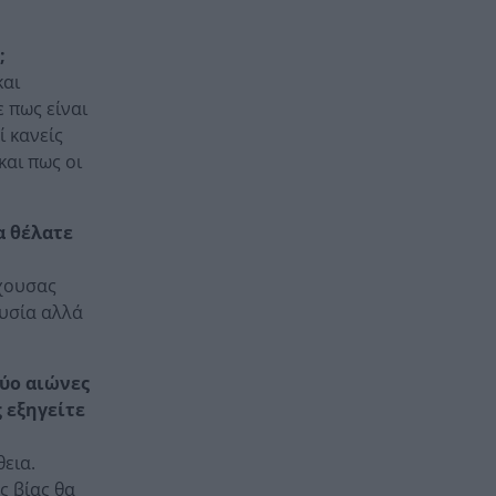
;
και
 πως είναι
ί κανείς
και πως οι
α θέλατε
ρχουσας
ουσία αλλά
δύο αιώνες
 εξηγείτε
εια.
ς βίας θα