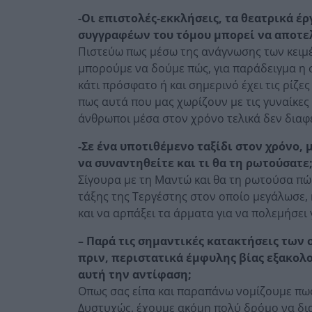
-Οι επιστολές-εκκλήσεις, τα θεατρικά έ
συγγραφέων του τόμου μπορεί να αποτελ
Πιστεύω πως μέσω της ανάγνωσης των κειμέ
μπορούμε να δούμε πώς, για παράδειγμα η σ
κάτι πρόσφατο ή και σημερινό έχει τις ρίζε
πως αυτά που μας χωρίζουν με τις γυναίκες
άνθρωποι μέσα στον χρόνο τελικά δεν διαφ
-Σε ένα υποτιθέμενο ταξίδι στον χρόνο, 
να συναντηθείτε και τι θα τη ρωτούσατε
Σίγουρα με τη Μαντώ και θα τη ρωτούσα πώ
τάξης της Τεργέστης στον οποίο μεγάλωσε, 
και να αρπάξει τα άρματα για να πολεμήσει 
– Παρά τις σημαντικές κατακτήσεις των 
πριν, περιστατικά έμφυλης βίας εξακολ
αυτή την αντίφαση;
Oπως σας είπα και παραπάνω νομίζουμε πως
Δυστυχώς, έχουμε ακόμη πολύ δρόμο να δια