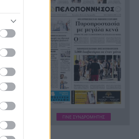
στον υπόγειο χώρο
 τις πολύ
ική της
Πάτρα: Στα 41 του έφυγε από
15:07
θεατρικού
τη ζωή ο Μάριος Ζωγράφος –
μό στην
Πατέρας δύο παιδιών
νικού
Κόπηκε στα δύο η Γραμμή 1:
15:05
Οι σταθμοί που έκλεισαν μετά
ων
την πτώση κλαδιών
 Τι ωθούσε
Δυτική Αττική: Στη Λούμπα το
14:59
βάρος της μάχης – Συνεχείς
ρίψεις σε τέσσερις ζώνες
στο
ρώπη
Αχαΐα: Αντιπλημμυρικά έργα
14:53
αι στην
1,9 εκατ. ευρώ σε επτά
αλλαγή της
ποτάμια και ρέματα μετά τις
φωτιές
ΓΙΝΕ ΣΥΝΔΡΟΜΗΤΗΣ
Ο χάρτης της Πάτρας έχει
σης.
14:40
φύλο: Μόλις 45 οδικές