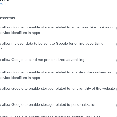
Out
ήθεια των φιλελληνίδων. Ασφαλώς δεν θα υποτιμήσω καθόλου
προσωπικότητες των: Ευανθία Καΐρη, με τη δυναμική πολιτ
εκκλήσεών της όσο και μέσω του θεατρικού της, πρώτου 
consents
Αντωνούσα Καμπουράκη, που πρώτη καταγράφει τον ξεσηκω
o allow Google to enable storage related to advertising like cookies on
βετ Μουτζάν-Μαρτινέγκου, αυτού του εκρηκτικού λογοτεχ
evice identifiers in apps.
 ούτε ένα έργο της δημοσιευμένο.
o allow my user data to be sent to Google for online advertising
ι» του 19ου αιώνα φυλάκιζαν την ελεύθερη έκφραση τ
s.
ικείας σκλαβίας» όπως τα περιγράφει η Μαρτινέγκου.
ώσουν το ανάστημά τους μέσα από τα γραπτά τους;
to allow Google to send me personalized advertising.
υπάρχουν δυστυχώς ακόμη, απλώς σήμερα περισσότερο
ν υποτάσσονται και ορθώνουν το ανάστημά τους υπήρξαν 
o allow Google to enable storage related to analytics like cookies on
evice identifiers in apps.
ήδη από τον 18ο αιώνα αλλά και πριν από αυτόν στην Ευ
 Wollstonecraft, οι πρωτεργάτριες του φεμινισμού. Ετσι κ
o allow Google to enable storage related to functionality of the website
ολμηρές, με αγάπη στη συγγραφή και μεγάλη επιθυμία για 
α εθνική και προσωπική.
o allow Google to enable storage related to personalization.
λωτικός της λειτουργίας της γραφής ως πράξη αντίστα
o allow Google to enable storage related to security, including