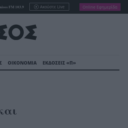
nisos FM 103.9
Ακούστε Live
Online Εφημερίδα
Σ
ΟΙΚΟΝΟΜΙΑ
ΕΚΔΟΣΕΙΣ «Π»
και