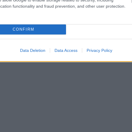
α με την οποία κάποιες επιθυμούν να συμμετάσχουν στον Αγ
cation functionality and fraud prevention, and other user protection.
ίωμα να εκφραστούν στον δημόσιο χώρο, κάτι όχι αυτονόη
 συνεχίσει να έχει γιατί μέσω αυτής εκφράζεται και η ψυχή
CONFIRM
Data Deletion
Data Access
Privacy Policy