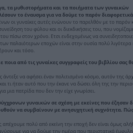
ργα, τα μυθιστορήματα και τα ποιήματα των γυναικών
έσουν το έναυσμα για να δούμε το παρόν διαφορετικά
νων οι γυναίκες αυτές ενώνουν το παρελθόν με το παρόν 
υνείδηση του φύλου και οι διεκδικήσεις του, που νομίζαμε
ς του πίσω στον χρόνο. Ετσι ενδεχομένως να συνειδητοποιε
 των παλαιότερων εποχών είναι στην ουσία πολύ λιγότερα 
έρουν και τόσο.
με ποια από τις γυναίκες συγγραφείς του βιβλίου σας θ
;
ς άντεξε να αφήσει έναν πολιτισμένο κόσμο, αυτόν της ά
και τι ήταν αυτό που την έκανε να δώσει όλη της την περι
για μια πατρίδα που δεν την είχε γνωρίσει.
σύγχρονων γυναικών σε σχέση με εκείνες που έζησαν 
ουθούν να συμβαίνουν με ανησυχητική συχνότητα. Πώς
 απέχουμε πολύ από εκείνη την εποχή δεν είναι όμως αλήθ
νύσουμε για να δούμε την ημέρα που περιστατικά έμφυλη