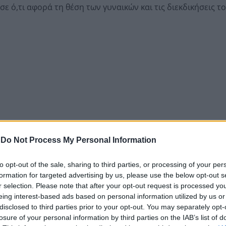
 ό,τι αφορά τη θέση των γυναικών και τις διεκδικήσεις το
-
Do Not Process My Personal Information
to opt-out of the sale, sharing to third parties, or processing of your per
formation for targeted advertising by us, please use the below opt-out s
r selection. Please note that after your opt-out request is processed y
eing interest-based ads based on personal information utilized by us or
να σπαθί», έχοντας προηγηθεί το βραβευμένο σας δοκ
disclosed to third parties prior to your opt-out. You may separately opt-
ναίκες και γραφή στα χρόνια του ελληνικού διαφωτισμο
losure of your personal information by third parties on the IAB’s list of