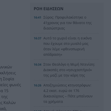
ΡΟΗ ΕΙΔΗΣΕΩΝ
Σύρος: Προφυλακίστηκε ο
16:41
41χρονος για τον θάνατο της
διασώστριας
Αυτό το χωριό είναι η εικόνα
16:37
που έχουμε στο μυαλό μας
όταν λέμε «φθινοπωρινή
απόδραση»
Στον Θεολόγο η Μιμή Ντενίση:
16:34
νωνικών
Διακοπές στο «ησυχαστήριό»
κκλήσεις
της μαζί με την κόρη της
 η Σοφία
κείες φωνές
Αποζημιώσεις κτηνοτρόφων:
16:26
ρα 15
4,2 εκατ. ευρώ σε 176
δικαιούχους – Πότε μπαίνουν
 της
τα χρήματα
ής Καλών
ικά,