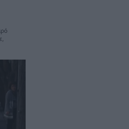
αρό
ε,