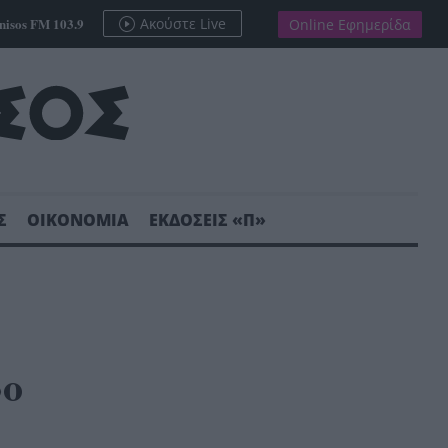
nisos FM 103.9
Ακούστε Live
Online Εφημερίδα
Σ
ΟΙΚΟΝΟΜΙΑ
ΕΚΔΟΣΕΙΣ «Π»
ρο