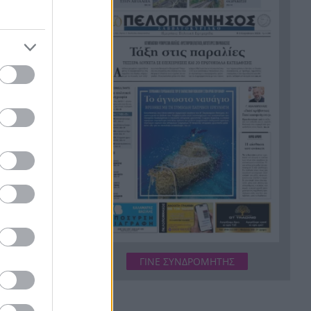
«Ας αναπαυτεί εν ειρήνη»,
20:12
Ρεάλ, Μπαρτσελόνα και
Ομοσπονδία Αργεντινής για
τον χαμό του πατέρα του Μέσι
Οι πνιγμοί είναι συνήθως
20:00
,
«βουβοί»: Η διασώστρια
Δήμητρα Παναγιωτοπούλου
για τις εμπειρίες και το
ροστεθούν
απαιτητικό της επάγγελμα
«Λένε προδότες και
19:48
πληρωμένους όσους
αποχωρούν», διαζύγιο με
αιχμές στο κόμμα
Καρυστιανού
ΓΙΝΕ ΣΥΝΔΡΟΜΗΤΗΣ
Η Ελλάδα θα διεκδικήσει την
19:36
9η θέση στο Παγκόσμιο
πρωτάθλημα Παίδων