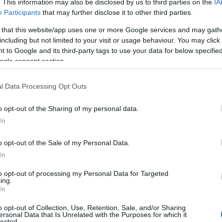
. This information may also be disclosed by us to third parties on the
IA
Participants
that may further disclose it to other third parties.
νται να επιτέθηκαν σε νοσηλευτές μέσα στον χώρο του Κ
ιονομική δομή.
 that this website/app uses one or more Google services and may gath
including but not limited to your visit or usage behaviour. You may click 
ισα: Συμμορία επιτέθηκε με ρόπαλα σε ανήλικους δίπλ
 to Google and its third-party tags to use your data for below specifi
ogle consent section.
οι προχώρησαν στη σύλληψή τους.
l Data Processing Opt Outs
o opt-out of the Sharing of my personal data.
In
o opt-out of the Sale of my Personal Data.
In
to opt-out of processing my Personal Data for Targeted
ing.
In
o opt-out of Collection, Use, Retention, Sale, and/or Sharing
ersonal Data that Is Unrelated with the Purposes for which it
lected.