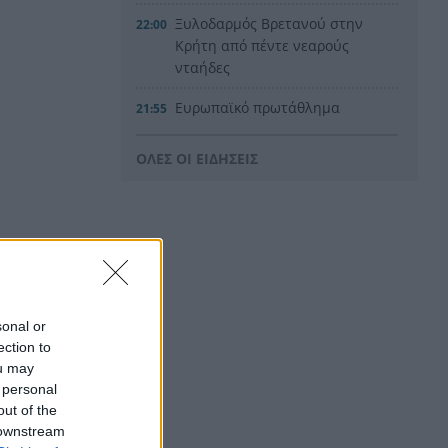
Ξυλοδαρμός Βρετανού στην
22:00
Κρήτη από πέντε νεαρούς
νταήδες
Ευρωπαϊκό πρωτάθλημα
21:55
στίβου με Τεντόγλου, Καραλή,
Στεφανίδη, Ντρισμπιώτη,
ΟΛΕΣ ΟΙ ΕΙΔΗΣΕΙΣ
Τζένγκο
Η αβλεψία στην τραγωδία της
21:45
Πάρου, έτσι έγινε το μεγάλο
κακό με τον πνιγμό του
4χρονου, πολλά τα
ερωτηματικά
 σε βάρος
sonal or
Πάνω από ένα εκατ. ευρώ τα
21:36
ection to
πρόστιμα από τις αρχές του
ou may
χρόνου, νέες συλλήψεις σε
 personal
Κορινθία, Λέσβο
out of the
ρες
 downstream
Ενίσχυση στη θέση «1» για τον