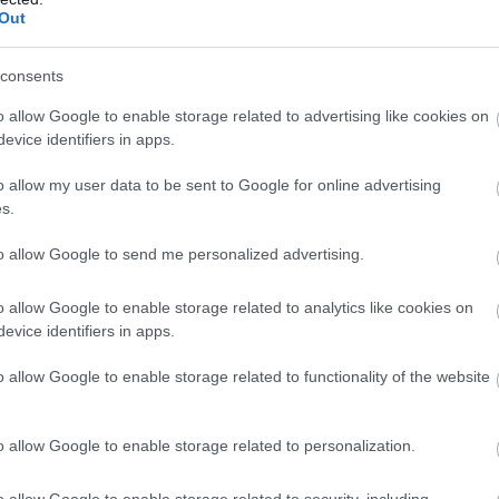
Out
consents
κό Τμήμα
o allow Google to enable storage related to advertising like cookies on
ορίες, δεν σταμάτησε στο Κέντρο Υγείας.
evice identifiers in apps.
ικό Τμήμα της περιοχής, όπου, όπως αναφέρει η Αστυνομία
o allow my user data to be sent to Google for online advertising
s.
 προξένησαν φθορές στα κρατητήρια, με αποτέλεσμα να π
to allow Google to send me personalized advertising.
για καταστροφές.
o allow Google to enable storage related to analytics like cookies on
πίζουν
evice identifiers in apps.
τηκε δικογραφία για:
o allow Google to enable storage related to functionality of the website
o allow Google to enable storage related to personalization.
o allow Google to enable storage related to security, including