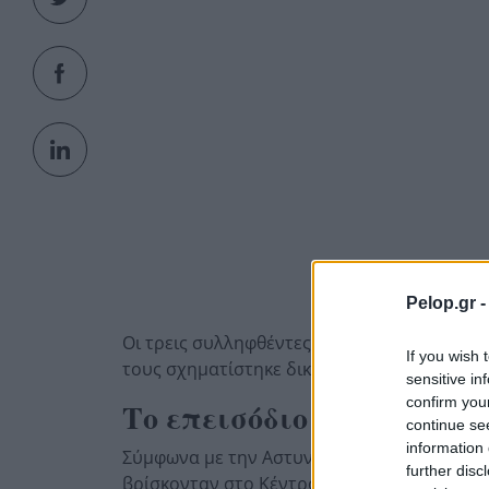
Pelop.gr 
Οι τρεις συλληφθέντες, ηλικίας 34, 29 και 
If you wish 
τους σχηματίστηκε δικογραφία για σειρά α
sensitive in
confirm you
Το επεισόδιο στο Κέντρ
continue se
information 
Σύμφωνα με την Αστυνομία, όλα ξεκίνησαν π
further disc
βρίσκονταν στο Κέντρο Υγείας Σπάτων για 