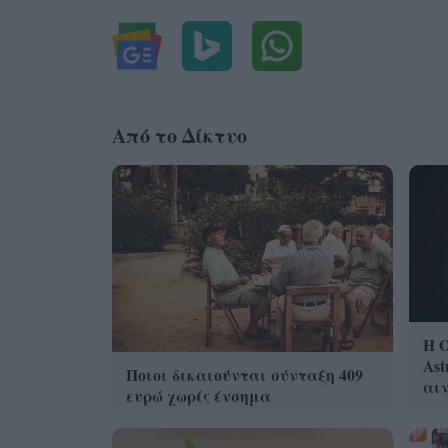
Από το Δίκτυο
Η 
Ast
Ποιοι δικαιούνται σύνταξη 409
αι
ευρώ χωρίς ένσημα