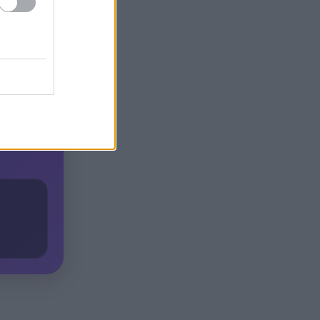
Τεσσάρων χρονών παιδί
19:24
ες αρχές.
βρέθηκε νεκρό σε πισίνα στην
Πάρο, ανείπωτη τραγωδία
ίνησε μέσα
Μπαράζ συλλήψεων για
19:12
ναρκωτικά σε Κέρκυρα και
Λευκάδα