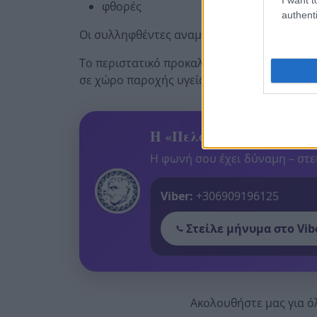
φθορές
authenti
Οι συλληφθέντες αναμένεται να οδηγηθούν σ
Το περιστατικό προκαλεί προβληματισμό, κ
σε χώρο παροχής υγείας και συνεχίστηκε α
Η «Πελοπόννησος» και το
Η φωνή σου έχει δύναμη – στεί
Viber:
+306909196125
Στείλε μήνυμα στο Vib
Ακολουθήστε μας για ό