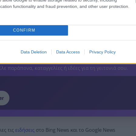
cation functionality and fraud prevention, and other user protection.
τον εισαγγελέα, ενώ η υπόθεση εξετάζεται από τις αρμόδι
αθώς, σύμφωνα με τα στοιχεία της υπόθεσης, η ένταση ξεκ
CONFIRM
κόμη και μετά την παρέμβαση της Αστυνομίας.
Data Deletion
Data Access
Privacy Policy
 pelop.gr σε ανοιχτή γραμμή με τον Πολίτη
λε παράπονα, καταγγελίες ή ιδέες για τη γειτονιά σου.
er
λες τις
ειδήσεις
στο Bing News και το Google News