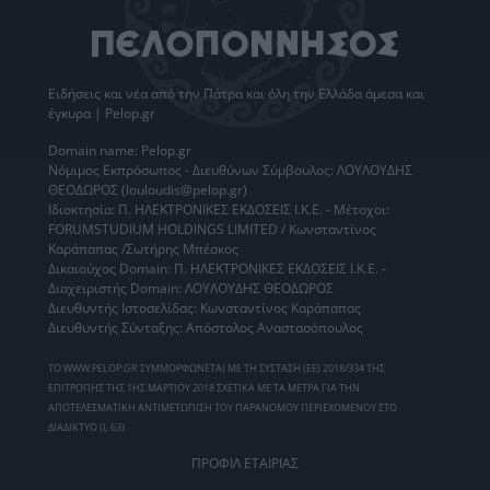
Ειδήσεις
και νέα από την
Πάτρα
και όλη την Ελλάδα άμεσα και
έγκυρα | Pelop.gr
Domain name: Pelop.gr
Νόμιμος Εκπρόσωπος - Διευθύνων Σύμβουλος: ΛΟΥΛΟΥΔΗΣ
ΘΕΟΔΩΡΟΣ (louloudis@pelop.gr)
Ιδιοκτησία: Π. ΗΛΕΚΤΡΟΝΙΚΕΣ ΕΚΔΟΣΕΙΣ Ι.Κ.Ε. - Μέτοχοι:
FORUMSTUDIUM HOLDINGS LIMITED / Κωνσταντίνος
Καράπαπας /Σωτήρης Μπέσκος
Δικαιούχος Domain: Π. ΗΛΕΚΤΡΟΝΙΚΕΣ ΕΚΔΟΣΕΙΣ Ι.Κ.Ε. -
Διαχειριστής Domain: ΛΟΥΛΟΥΔΗΣ ΘΕΟΔΩΡΟΣ
Διευθυντής Ιστοσελίδας: Κωνσταντίνος Καράπαπας
Διευθυντής Σύνταξης: Απόστολος Αναστασόπουλος
ΤΟ WWW.PELOP.GR ΣΥΜΜΟΡΦΩΝΕΤΑΙ ΜΕ ΤΗ ΣΥΣΤΑΣΗ (ΕΕ) 2018/334 ΤΗΣ
ΕΠΙΤΡΟΠΗΣ ΤΗΣ 1ΗΣ ΜΑΡΤΙΟΥ 2018 ΣΧΕΤΙΚΑ ΜΕ ΤΑ ΜΕΤΡΑ ΓΙΑ ΤΗΝ
ΑΠΟΤΕΛΕΣΜΑΤΙΚΗ ΑΝΤΙΜΕΤΩΠΙΣΗ ΤΟΥ ΠΑΡΑΝΟΜΟΥ ΠΕΡΙΕΧΟΜΕΝΟΥ ΣΤΟ
ΔΙΑΔΙΚΤΥΟ (L 63).
ΠΡΟΦΙΛ ΕΤΑΙΡΙΑΣ