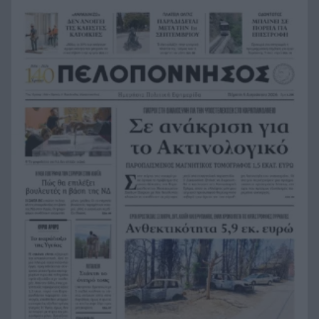
παρουσιάσουν προφορικά τις εργασίες τους
Το τελευταίο «αντίο» στην τελετή αποτέφρωσης
20:36
του συντονιστή που σκοτώθηκε μετά τη
σύγκρουση ελικοπτέρων στην Ψάθα, ΦΩΤΟ
Στιγμές αγωνίας και θρίλερ στο Αίγιο: Οδηγός
20:24
λεωφορείου έχασε τις αισθήσεις του και τη ζωή
του! ΦΩΤΟ
Κόκκινα τα 118 κτίρια στις 325 αυτοψίες των
20:12
πληγεισών περιοχών από τις καταστροφικές
πυρκαγιές
Η ανακοίνωση της ΕΑΠ για Βασιλάκο και
20:00
Μαμάση
Γιατί οδηγήθηκαν στη φυλακή οι οι δύο Ινδοί,
19:48
που κατηγορούνται για τη δολοφονία του
58χρονου ψυχολόγου στο Ναύπλιο, ΒΙΝΤΕΟ