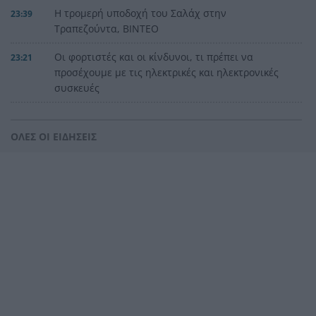
Η τρομερή υποδοχή του Σαλάχ στην
23:39
Τραπεζούντα, ΒΙΝΤΕΟ
Οι φορτιστές και οι κίνδυνοι, τι πρέπει να
23:21
προσέχουμε με τις ηλεκτρικές και ηλεκτρονικές
συσκευές
Στην Αθήνα η 46χρονη που κατηγορείται για
23:02
συμμετοχή στην τραγωδία της Marfin
ΟΛΕΣ ΟΙ ΕΙΔΗΣΕΙΣ
Ο ΠΑΟΚ τα έκανε θάλασσα και τώρα τρέχει
22:56
Έρχονται νέα 40άρια, αλλά και ισχυρά μελτέμια
22:48
το επόμενο τριήμερο
Η μεγάλη κλήρωση του Τζόκερ
22:36
Η Παναχαϊκή ανακοίνωσε πρωτότυπα και
22:24
Νικολάου, ΦΩΤΟ
«Δεν χάσαμε μόνο ένα σπίτι», η τρομερή ιστορία
22:12