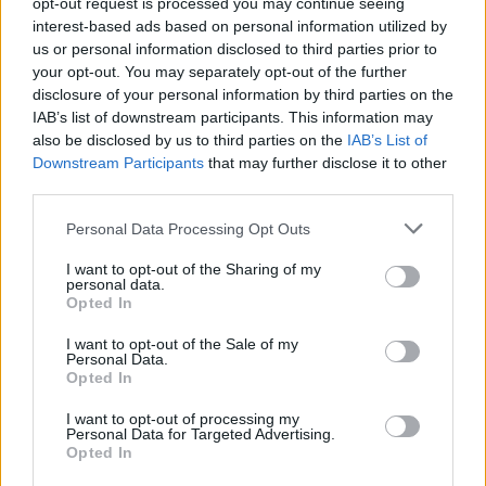
opt-out request is processed you may continue seeing
interest-based ads based on personal information utilized by
us or personal information disclosed to third parties prior to
your opt-out. You may separately opt-out of the further
Τουρισμός για Ολους 2026: Τα SOS για να κερδίσετε το
disclosure of your personal information by third parties on the
voucher διακοπών
IAB’s list of downstream participants. This information may
also be disclosed by us to third parties on the
IAB’s List of
Downstream Participants
that may further disclose it to other
third parties.
Please note that this website/app uses one or more Google
Personal Data Processing Opt Outs
services and may gather and store information including but
not limited to your visit or usage behaviour. You may click to
I want to opt-out of the Sharing of my
personal data.
grant or deny consent to Google and its third-party tags to
Opted In
use your data for below specified purposes in below Google
consent section.
I want to opt-out of the Sale of my
Personal Data.
Opted In
I want to opt-out of processing my
Το Minecraft έρχεται στο Nintendo Switch 2 όπως δεν το
Personal Data for Targeted Advertising.
έχετε ξαναδεί
Opted In