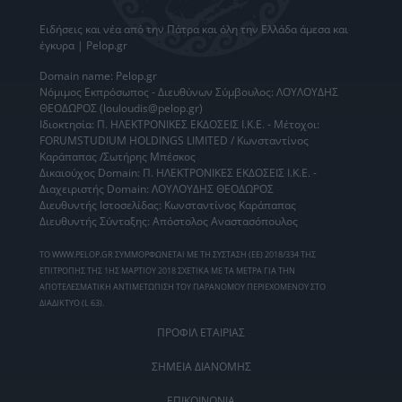
Ειδήσεις
και νέα από την
Πάτρα
και όλη την Ελλάδα άμεσα και
έγκυρα | Pelop.gr
Domain name: Pelop.gr
Νόμιμος Εκπρόσωπος - Διευθύνων Σύμβουλος: ΛΟΥΛΟΥΔΗΣ
ΘΕΟΔΩΡΟΣ (louloudis@pelop.gr)
Ιδιοκτησία: Π. ΗΛΕΚΤΡΟΝΙΚΕΣ ΕΚΔΟΣΕΙΣ Ι.Κ.Ε. - Μέτοχοι:
FORUMSTUDIUM HOLDINGS LIMITED / Κωνσταντίνος
Καράπαπας /Σωτήρης Μπέσκος
Δικαιούχος Domain: Π. ΗΛΕΚΤΡΟΝΙΚΕΣ ΕΚΔΟΣΕΙΣ Ι.Κ.Ε. -
Διαχειριστής Domain: ΛΟΥΛΟΥΔΗΣ ΘΕΟΔΩΡΟΣ
Διευθυντής Ιστοσελίδας: Κωνσταντίνος Καράπαπας
Διευθυντής Σύνταξης: Απόστολος Αναστασόπουλος
ΤΟ WWW.PELOP.GR ΣΥΜΜΟΡΦΩΝΕΤΑΙ ΜΕ ΤΗ ΣΥΣΤΑΣΗ (ΕΕ) 2018/334 ΤΗΣ
ΕΠΙΤΡΟΠΗΣ ΤΗΣ 1ΗΣ ΜΑΡΤΙΟΥ 2018 ΣΧΕΤΙΚΑ ΜΕ ΤΑ ΜΕΤΡΑ ΓΙΑ ΤΗΝ
ΑΠΟΤΕΛΕΣΜΑΤΙΚΗ ΑΝΤΙΜΕΤΩΠΙΣΗ ΤΟΥ ΠΑΡΑΝΟΜΟΥ ΠΕΡΙΕΧΟΜΕΝΟΥ ΣΤΟ
ΔΙΑΔΙΚΤΥΟ (L 63).
ΠΡΟΦΙΛ ΕΤΑΙΡΙΑΣ
ΣΗΜΕΙΑ ΔΙΑΝΟΜΗΣ
ΕΠΙΚΟΙΝΩΝΙΑ