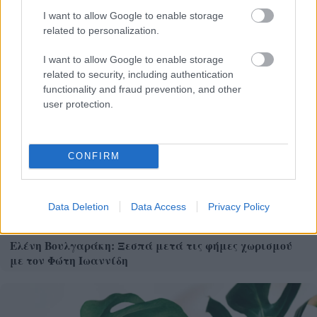
Το Matrix επιστρέφει: Πότε βγαίνει η 5η ταινία και η
I want to allow Google to enable storage
ταινία έκπληξη της Warner με τον Jim Carrey
related to personalization.
I want to allow Google to enable storage
related to security, including authentication
functionality and fraud prevention, and other
user protection.
CONFIRM
Data Deletion
Data Access
Privacy Policy
Ελένη Βουλγαράκη: Ξεσπά μετά τις φήμες χωρισμού
με τον Φώτη Ιωαννίδη