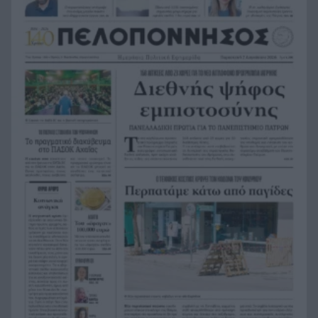
Last Minute διακοπές: 5+1 έξυπνοι και
18:45
οικονομικοί προορισμοί που αντέχει η τσέπη
σου για τον Αύγουστο
Μπλόκο στο σχέδιο Τραμπ για ballroom 400
18:41
εκατ. δολαρίων στον Λευκό Οίκο – Τι αποφάσισε
το εφετείο
Με προορισμό την Πρέβεζα συνεχίστηκε το Ράλι
18:39
Ιονίου – Ο ΙΟΠ κάνει θραύση
Οι 5 τροφές που αγαπά η καρδιά – Και το
18:34
μυστικό δεν είναι απλώς να τις προσθέσετε στο
πιάτο
13 περισσότερα χρόνια χωρίς άνοια; Οι 3
18:28
παράγοντες που κάνουν τη μεγάλη διαφορά
μετά τα 45
Επίθεση βανδάλων σε εκκλησάκι στον Σαρωνικό,
18:24
ΦΩΤΟ