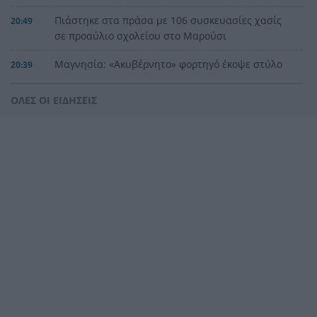
Πιάστηκε στα πράσα με 106 συσκευασίες χασίς
20:49
σε προαύλιο σχολείου στο Μαρούσι
Μαγνησία: «Aκυβέρνητο» φορτηγό έκοψε στύλο
20:39
ηλεκτροδότησης και προσέκρουσε σε
πολυκατοικία
ΟΛΕΣ ΟΙ ΕΙΔΗΣΕΙΣ
Στεφάνι Κορινθίας: Μεγάλη φωτιά, ενισχυθήκαν
20:28
οι δυνάμεις, 11 εναέρια στη μάχη της
κατάσβεσης
Σοκ στο μπάσκετ, πέθανε ξαφνικά ο προπονητής
20:12
Δημήτρης Καρατσώρης
Πάτρα: Σοκ, πέθανε στο Νοσοκομείο βρέφος
20:00
μόλις 8 ημερών
«Δεν υπάρχει κανένας λόγος να φοβόμαστε ή να
19:48
αποφεύγουμε τη θάλασσα», η Μαρίνα Βερνίκου
με λαγοκέφαλο στο χέρι