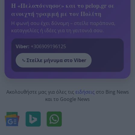
Η «Πελοπόννησος» και το pelop.gr σε
ανοιχτή γραμμή με τον Πολίτη
Η φωνή σου έχει δύναμη – στείλε παράπονα,
καταγγελίες ή ιδέες για τη γειτονιά σου.
Viber:
+306909196125
Στείλε μήνυμα στο Viber
Ακολουθήστε μας για όλες τις
ειδήσεις
στο Bing News
και το Google News