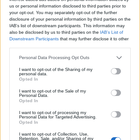
us or personal information disclosed to third parties prior to
your opt-out. You may separately opt-out of the further
disclosure of your personal information by third parties on the
IAB’s list of downstream participants. This information may
also be disclosed by us to third parties on the
IAB’s List of
Downstream Participants
that may further disclose it to other
third parties.
«Το κόλπο του αιώνα» στο θερινό θέατρο στα
Please note that this website/app uses one or more Google
Personal Data Processing Opt Outs
Τσουκαλέικα
services and may gather and store information including but
not limited to your visit or usage behaviour. You may click to
I want to opt-out of the Sharing of my
personal data.
grant or deny consent to Google and its third-party tags to
Opted In
use your data for below specified purposes in below Google
consent section.
I want to opt-out of the Sale of my
Personal Data.
Opted In
I want to opt-out of processing my
Personal Data for Targeted Advertising.
Opted In
I want to opt-out of Collection, Use,
Retention, Sale, and/or Sharing of my