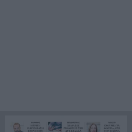
Καιρός: Έρχονται 39άρια, εξασθενούν οι άνεμοι,
19:36
ανεβαίνει η θερμοκρασία
Από το +12 ήττα της Εθνικής στην παράταση
19:24
από την Ισπανία
«Ένα αόρατο χέρι δεν θέλει τη διαλεύκανση»,
19:12
σφοδρή αντίδραση από το ΠΑΣΟΚ κατά της
κυβέρνησης μετά την απόφαση του Αρείου
Πάγου για τις υποκλοπές
Η CIA ξαναστρέφεται στην Κούβα: Η μυστική
19:07
ομάδα του Τραμπ και το μήνυμα «ο χρόνος
τελειώνει»
Το επόμενο βήμα στην καριέρα του πατρινού
19:00
προπονητή Γιώργου Ντούβα
«Red Code» για Κρήτη, Χίο, Σάμο και Ικαρία, ο
18:45
μεγάλος κίνδυνος για την Αττική