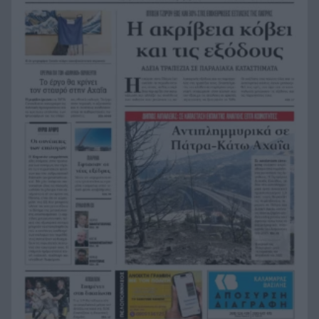
Ήττα-αποκλεισμός για την Εθνική Nέων
20:38
Γυναικών στο Ευρωπαϊκό
Δικαστικό μπλόκο στους δασμούς Τραμπ:
20:33
Επιστρέφονται 100 δισεκατομμύρια δολάρια σε
επιχειρήσεις
Αιγιάλεια: Ήρθαν από τη Βρετανία για μια νέα
20:25
ζωή και η πυρκαγιά τους άφησε στο δρόμο!
Φωτιά Αττικοβοιωτία: Όλα τα μέτρα στήριξης
20:13
για τους πυρόπληκτους – Τα ποσά των
επιδομάτων και η στεγαστική συνδρομή