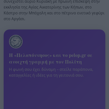
συνεχιστεί αύριο Κυριακή με πρωινή επίσκεψη στην
εκκλησία της Αγίας Αικατερίνης των Κήπων, στο
Κάστρο στην Μπόχαλη και στο πέτρινο ενετικό γεφύρι
στο Αργάσι.
Η «Πελοπόννησος» και το pelop.gr σε
ανοιχτή γραμμή με τον Πολίτη
Η φωνή σου έχει δύναμη – στείλε παράπονα,
καταγγελίες ή ιδέες για τη γειτονιά σου.