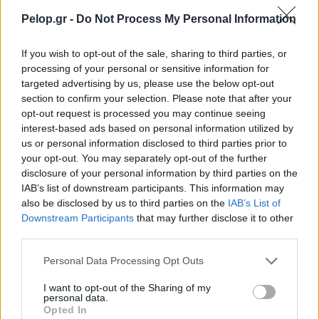
Pelop.gr -
Do Not Process My Personal Information
If you wish to opt-out of the sale, sharing to third parties, or
processing of your personal or sensitive information for
targeted advertising by us, please use the below opt-out
section to confirm your selection. Please note that after your
opt-out request is processed you may continue seeing
Χρησιμοποιείς Google passkeys για τους κωδικούς σου;
interest-based ads based on personal information utilized by
Και όμως μπορούν να τους κλέψουν
us or personal information disclosed to third parties prior to
your opt-out. You may separately opt-out of the further
disclosure of your personal information by third parties on the
IAB’s list of downstream participants. This information may
also be disclosed by us to third parties on the
IAB’s List of
Downstream Participants
that may further disclose it to other
third parties.
Please note that this website/app uses one or more Google
Personal Data Processing Opt Outs
services and may gather and store information including but
not limited to your visit or usage behaviour. You may click to
I want to opt-out of the Sharing of my
personal data.
grant or deny consent to Google and its third-party tags to
Opted In
use your data for below specified purposes in below Google