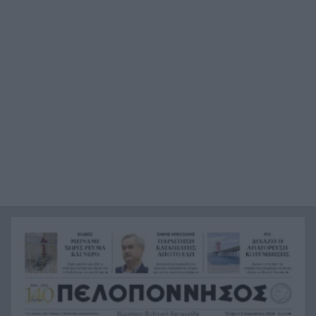
Πώς το φαγόπυρο μπορεί να συμβάλει στον
21:37
έλεγχο του βάρους
Συναγερμός στη Βόρεια Καρολίνα: Πολλοί νεκροί
21:27
σε μαζικούς πυροβολισμούς
Κέρκυρα: Ο κρυμμένος «σκουπιδότοπος» κάτω
21:20
από τη θάλασσα, συγκλονιστικές υποβρύχιες
εικόνες
Το απόλυτο summer roadtrip από την άγρια
21:12
Μάνη στην καστροπολιτεία της Μονεμβασίας
Σύμη: Εντοπίστηκε σορός άνδρα στον Πανορμίτη
21:02
– Πιθανότατα ανήκει στον αγνοούμενο Γερμανό
τουρίστα
Συμφωνία Ιράν – Ομάν για νέα ναυτιλιακή
20:51
διαδρομή στα Στενά του Ορμούζ