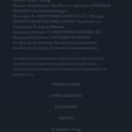
Domain name: Pelop.gr
Νόμιμος Εκπρόσωπος - Διευθύνων Σύμβουλος: ΛΟΥΛΟΥΔΗΣ
ΘΕΟΔΩΡΟΣ (louloudis@pelop.gr)
Ιδιοκτησία: Π. ΗΛΕΚΤΡΟΝΙΚΕΣ ΕΚΔΟΣΕΙΣ Ι.Κ.Ε. - Μέτοχοι:
FORUMSTUDIUM HOLDINGS LIMITED / Κωνσταντίνος
Καράπαπας /Σωτήρης Μπέσκος
Δικαιούχος Domain: Π. ΗΛΕΚΤΡΟΝΙΚΕΣ ΕΚΔΟΣΕΙΣ Ι.Κ.Ε. -
Διαχειριστής Domain: ΛΟΥΛΟΥΔΗΣ ΘΕΟΔΩΡΟΣ
Διευθυντής Ιστοσελίδας: Κωνσταντίνος Καράπαπας
Διευθυντής Σύνταξης: Απόστολος Αναστασόπουλος
ΤΟ WWW.PELOP.GR ΣΥΜΜΟΡΦΩΝΕΤΑΙ ΜΕ ΤΗ ΣΥΣΤΑΣΗ (ΕΕ) 2018/334 ΤΗΣ
ΕΠΙΤΡΟΠΗΣ ΤΗΣ 1ΗΣ ΜΑΡΤΙΟΥ 2018 ΣΧΕΤΙΚΑ ΜΕ ΤΑ ΜΕΤΡΑ ΓΙΑ ΤΗΝ
ΑΠΟΤΕΛΕΣΜΑΤΙΚΗ ΑΝΤΙΜΕΤΩΠΙΣΗ ΤΟΥ ΠΑΡΑΝΟΜΟΥ ΠΕΡΙΕΧΟΜΕΝΟΥ ΣΤΟ
ΔΙΑΔΙΚΤΥΟ (L 63).
ΠΡΟΦΙΛ ΕΤΑΙΡΙΑΣ
ΣΗΜΕΙΑ ΔΙΑΝΟΜΗΣ
ΕΠΙΚΟΙΝΩΝΙΑ
ΕΙΔΗΣΕΙΣ
Οι ειδήσεις σε tag