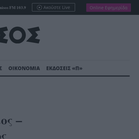
nisos FM 103.9
Ακούστε Live
Online Εφημερίδα
Σ
ΟΙΚΟΝΟΜΙΑ
ΕΚΔΟΣΕΙΣ «Π»
ος –
ος