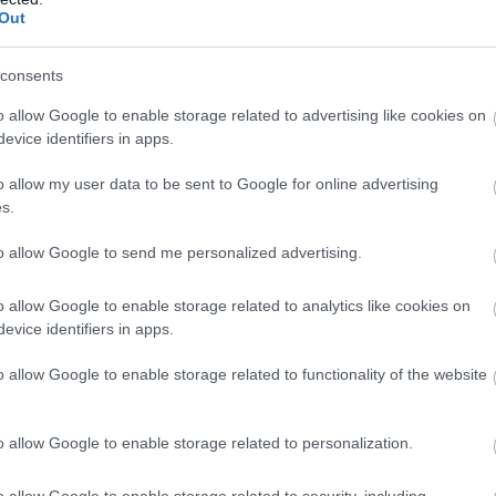
Out
consents
o allow Google to enable storage related to advertising like cookies on
evice identifiers in apps.
o allow my user data to be sent to Google for online advertising
s.
to allow Google to send me personalized advertising.
και για χθεσινό δημοσίευμα που ανέφερε ότι «έχει σχέσεις
o allow Google to enable storage related to analytics like cookies on
evice identifiers in apps.
εφημερίδα «Δημοκρατία» να αναρωτιέται αν αποτελεί δεκαν
ική η απάντησή του: «Δεν έχω την παραμικρή επαφή. Πρόκ
o allow Google to enable storage related to functionality of the website
ελέας του Αρείου Πάγου αποκάλυψε στην «Π» ότι εφόσον κα
o allow Google to enable storage related to personalization.
ς στην Αχαΐα, την Αθήνα και τη Θεσσαλονίκη, χωρίς προς τ
εριφέρειες του λεκανοπεδίου και της συμπρωτεύουσας…
o allow Google to enable storage related to security, including