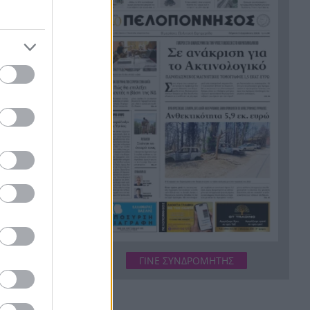
ΦΩΤΟ
Στιγμές αγωνίας και θρίλερ
20:24
στο Αίγιο: Οδηγός λεωφορείου
έχασε τις αισθήσεις του και τη
ζωή του! ΦΩΤΟ
Κόκκινα τα 118 κτίρια στις 325
20:12
αυτοψίες των πληγεισών
περιοχών από τις
καταστροφικές πυρκαγιές
Η ανακοίνωση της ΕΑΠ για
20:00
 με Βαγγέλη
Βασιλάκο και Μαμάση
ίκι του
ειται περί
Γιατί οδηγήθηκαν στη φυλακή
19:48
οι οι δύο Ινδοί, που
κατηγορούνται για τη
ΓΙΝΕ ΣΥΝΔΡΟΜΗΤΗΣ
τέλθουν οι
δολοφονία του 58χρονου
ο παρόν να
ψυχολόγου στο Ναύπλιο,
ΒΙΝΤΕΟ