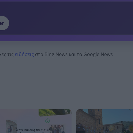
er
λες τις
ειδήσεις
στο Bing News και το Google News