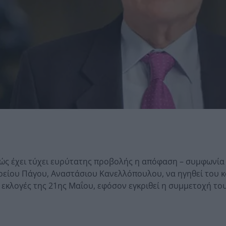
αθώς έχει τύχει ευρύτατης προβολής η απόφαση – συμφωνία
ρείου Πάγου, Αναστάσιου Κανελλόπουλου, να ηγηθεί του 
 εκλογές της 21ης Μαΐου, εφόσον εγκριθεί η συμμετοχή το