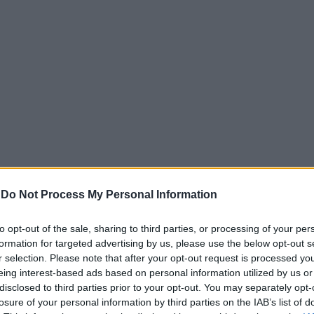
-
Do Not Process My Personal Information
to opt-out of the sale, sharing to third parties, or processing of your per
 αποκλειστικότητα,
από την περασμένη εβδομάδα, της «
formation for targeted advertising by us, please use the below opt-out s
τουργού με το κόμμα του καταδικασθέντος και φυλακισμέν
r selection. Please note that after your opt-out request is processed y
ου είχε στη διεύθυνση της Εγκληματικής Οργάνωσης «Χρυσ
eing interest-based ads based on personal information utilized by us or
disclosed to third parties prior to your opt-out. You may separately opt-
!
losure of your personal information by third parties on the IAB’s list of