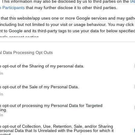
. This information may also be disclosed by us to third parties on the
IA
ε καχυποψία από μεγάλη μερίδα ΜΜΕ, που τον χαρακτηρίζο
Participants
that may further disclose it to other third parties.
 that this website/app uses one or more Google services and may gath
 μιλώντας στην «Π» – και θέλοντας να καταρρίψει τις εν λ
including but not limited to your visit or usage behaviour. You may click 
 δεκαετίες στο Δικαστικό Σώμα, σε υψηλόβαθμες θέσεις. Με
 to Google and its third-party tags to use your data for below specifi
ogle consent section.
λληνική κοινωνία και δεν διαβάλλεται η προσωπικότητά μου
ώ τη Δημοκρατία, διαθέτοντας νου και κρίση, που με ώθη
σμού. Με τις τροποποιήσεις που επέρχονται, είναι πλήρω
l Data Processing Opt Outs
ατος κι έρχεται να αγωνισθεί για το δίκαιο των πολλών, τ
o opt-out of the Sharing of my personal data.
 της εθνικής μας κυριαρχίας».
In
οκύψει από Πανελλαδικό Συνέδριο 70 στελεχών του, αισιοδ
λογές: «Δεν είναι δυνατόν να παρακαμφθεί το τεκμήριο τη
o opt-out of the Sale of my Personal Data.
ματική ισχύ η ευρωπαϊκή οδηγία και θα συνιστά «εκτροπή» 
In
to opt-out of processing my Personal Data for Targeted
ing.
In
o opt-out of Collection, Use, Retention, Sale, and/or Sharing
ersonal Data that Is Unrelated with the Purposes for which it
lected.