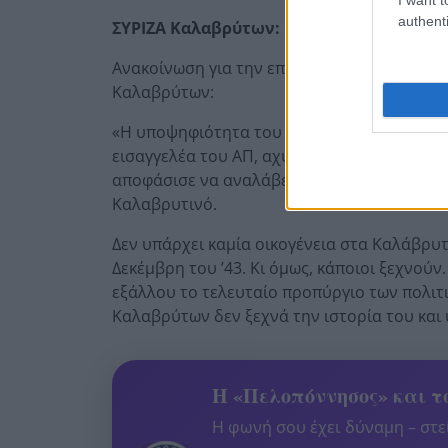
authenti
ΣΥΡΙΖΑ Καλαβρύτων: «Ντροπή, είστε αν
Ανακοίνωση για την επικείμενη κάθοδο το
Καλαβρύτων:
«Η υποψηφιότητα του Α. Κανελλόπουλου, π
εισαγγελέα του ΑΠ, αχυράνθρωπου του Κασι
αποφάσισε να αναλάβει στο Νεοναζιστικό 
Καλαβρυτινό.
Δεν υπάρχει καμία οικογένεια στα Καλάβρυ
Δεκέμβρη του ’43. Κι όμως, κάποιοι ξεχνούν
εξάλλου το τελευταίο προπύργιο των πολιτ
Καλαβρύτων δεν ξεχνά την ιστορία του και 
Η «Πελοπόννησος» και το
Η φωνή σου έχει δύναμη – στεί