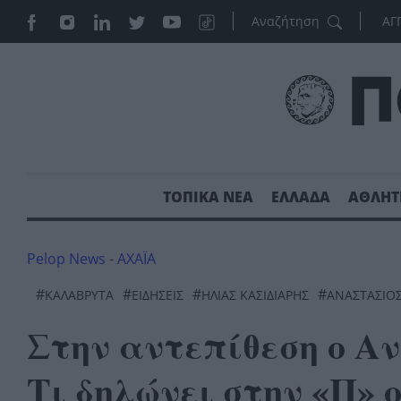
ΑΓ
ΤΟΠΙΚΑ ΝΕΑ
ΕΛΛΑΔΑ
ΑΘΛΗΤ
Pelop News
-
ΑΧΑΪΑ
#
#
#
#
ΚΑΛΆΒΡΥΤΑ
ΕΙΔΗΣΕΙΣ
ΗΛΊΑΣ ΚΑΣΙΔΙΆΡΗΣ
ΑΝΑΣΤΑΣΙΟ
Στην αντεπίθεση ο Α
Τι δηλώνει στην «Π» 