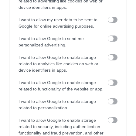
related to advertising like cookies on web or
device identifiers in apps.
ΡΟΗ ΕΙΔΗΣΕΩΝ
I want to allow my user data to be sent to
Η φρίκη του Μυστρά, πώς ο 55χρονος γιος είχε
19:12
Google for online advertising purposes.
καταψύξει τον 90χρονο πατέρα του για να
εισπράττει τη σύνταξή του, ΒΙΝΤΕΟ
I want to allow Google to send me
personalized advertising.
Τσίμπημα από τσούχτρα ή τσιμπούρι: Οι σωστές
19:08
πρώτες βοήθειες βήμα προς βήμα
I want to allow Google to enable storage
related to analytics like cookies on web or
Η Αυστρία «έλιωσε» στους 40,8°C – Έσπασε το
18:51
device identifiers in apps.
ιστορικό ρεκόρ ζέστης
I want to allow Google to enable storage
«Θαύμα, δεν υπάρχουν πολλοί που θα
18:41
related to functionality of the website or app.
μπορούσαν να το κάνουν», μαρτυρία για τη
ΟΛΕΣ ΟΙ ΕΙΔΗΣΕΙΣ
διάσωση του Βρετανού πιλότου
I want to allow Google to enable storage
related to personalization.
Φάροι, ναυάγια και λευκές παραλίες: Η άλλη
18:37
πλευρά του ισπανικού καλοκαιριού φτάνει έως
I want to allow Google to enable storage
το «τέλος του κόσμου»
related to security, including authentication
functionality and fraud prevention, and other