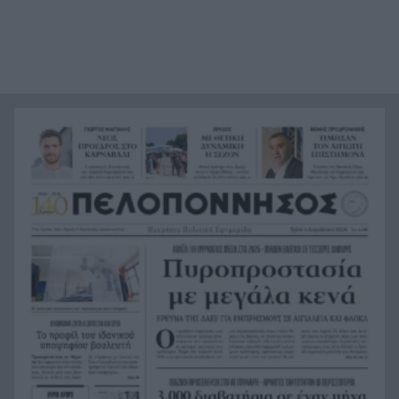
Η τεχνητή νοημοσύνη «στεγνώνει» την αγορά
17:56
smartphones – Ποιοι κερδίζουν και ποιοι χάνουν
«Τον βρήκα νεκρό, ξαπλωμένο στον καναπέ», η
17:44
μαρτυρία με την υπόθεση θρίλερ του θανάτου
του 68χρονου στις Σέρρες
«Το Ημερολόγιο μιας Πριγκίπισσας» έγινε 25
17:41
ετών – Η επετειακή ανάρτηση της Αν Χάθαγουεϊ
6 παραλίες με φυσική σκιά στην Πελοπόννησο
17:38
Χωρίς διασπορά η ευλογιά: «Καθαροί» οι πρώτοι
17:30
έλεγχοι μονάδων στο Φαρραί
Εξάμηνη αναστολή για σεξουαλική
17:28
παρενόχληση σε Έλληνα γιατρό στη Βρετανία: –
«Στην Ελλάδα έτσι χαιρετιόμαστε»
Μαρί Σαντάλ: «Οι καλύτερες μέρες» – Η τρυφερή
17:16
φωτογραφία με την κόρη της