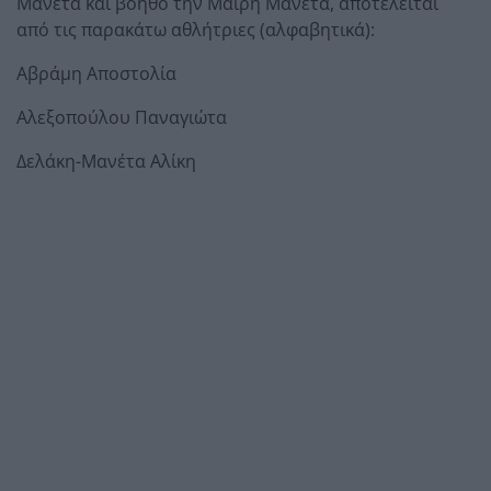
Μανέτα και βοηθό την Μαίρη Μανέτα, αποτελείται
από τις παρακάτω αθλήτριες (αλφαβητικά):
Αβράμη Αποστολία
Αλεξοπούλου Παναγιώτα
Δελάκη-Μανέτα Αλίκη