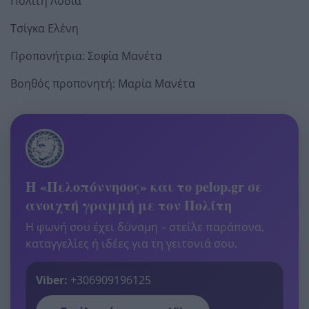
Πολίτη Λυδία
Τσίγκα Ελένη
Προπονήτρια: Σοφία Μανέτα
Βοηθός προπονητή: Μαρία Μανέτα
Η «Πελοπόννησος» και το pelop.gr σε
ανοιχτή γραμμή με τον Πολίτη
Η φωνή σου έχει δύναμη – στείλε παράπονα,
καταγγελίες ή ιδέες για τη γειτονιά σου.
Viber:
+306909196125