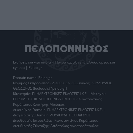
Ειδήσεις
και νέα από την
Πάτρα
και όλη την Ελλάδα άμεσα και
έγκυρα | Pelop.gr
Domain name: Pelop.gr
Νόμιμος Εκπρόσωπος - Διευθύνων Σύμβουλος: ΛΟΥΛΟΥΔΗΣ
ΘΕΟΔΩΡΟΣ (louloudis@pelop.gr)
Ιδιοκτησία: Π. ΗΛΕΚΤΡΟΝΙΚΕΣ ΕΚΔΟΣΕΙΣ Ι.Κ.Ε. - Μέτοχοι:
FORUMSTUDIUM HOLDINGS LIMITED / Κωνσταντίνος
Καράπαπας /Σωτήρης Μπέσκος
Δικαιούχος Domain: Π. ΗΛΕΚΤΡΟΝΙΚΕΣ ΕΚΔΟΣΕΙΣ Ι.Κ.Ε. -
Διαχειριστής Domain: ΛΟΥΛΟΥΔΗΣ ΘΕΟΔΩΡΟΣ
Διευθυντής Ιστοσελίδας: Κωνσταντίνος Καράπαπας
Διευθυντής Σύνταξης: Απόστολος Αναστασόπουλος