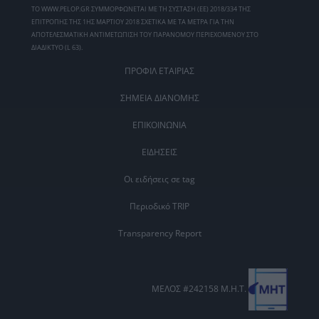
ΤΟ WWW.PELOP.GR ΣΥΜΜΟΡΦΩΝΕΤΑΙ ΜΕ ΤΗ ΣΥΣΤΑΣΗ (ΕΕ) 2018/334 ΤΗΣ
ΕΠΙΤΡΟΠΗΣ ΤΗΣ 1ΗΣ ΜΑΡΤΙΟΥ 2018 ΣΧΕΤΙΚΑ ΜΕ ΤΑ ΜΕΤΡΑ ΓΙΑ ΤΗΝ
ΑΠΟΤΕΛΕΣΜΑΤΙΚΗ ΑΝΤΙΜΕΤΩΠΙΣΗ ΤΟΥ ΠΑΡΑΝΟΜΟΥ ΠΕΡΙΕΧΟΜΕΝΟΥ ΣΤΟ
ΔΙΑΔΙΚΤΥΟ (L 63).
ΠΡΟΦΙΛ ΕΤΑΙΡΙΑΣ
ΣΗΜΕΙΑ ΔΙΑΝΟΜΗΣ
ΕΠΙΚΟΙΝΩΝΙΑ
ΕΙΔΗΣΕΙΣ
Οι ειδήσεις σε tag
Περιοδικό TRIP
Transparency Report
ΜΕΛΟΣ #242158 Μ.Η.Τ.