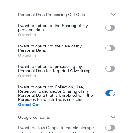
third parties.
Please note that this website/app uses one or more Google
Personal Data Processing Opt Outs
services and may gather and store information including but
not limited to your visit or usage behaviour. You may click to
I want to opt-out of the Sharing of my
personal data.
grant or deny consent to Google and its third-party tags to
Opted In
use your data for below specified purposes in below Google
consent section.
I want to opt-out of the Sale of my
Personal Data.
Opted In
I want to opt-out of processing my
Personal Data for Targeted Advertising.
Opted In
I want to opt-out of Collection, Use,
Retention, Sale, and/or Sharing of my
Personal Data that Is Unrelated with the
Purposes for which it was collected.
Opted Out
Google consents
I want to allow Google to enable storage