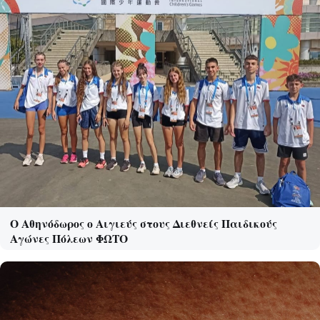
Ο Αθηνόδωρος ο Αιγιεύς στους Διεθνείς Παιδικούς
Αγώνες Πόλεων ΦΩΤΟ