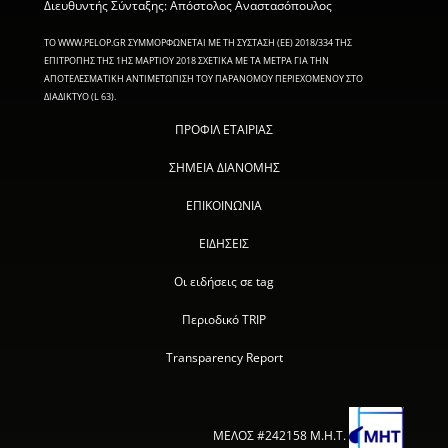
Διευθυντής Σύνταξης: Απόστολος Αναστασόπουλος
ΤΟ WWW.PELOP.GR ΣΥΜΜΟΡΦΩΝΕΤΑΙ ΜΕ ΤΗ ΣΥΣΤΑΣΗ (ΕΕ) 2018/334 ΤΗΣ
ΕΠΙΤΡΟΠΗΣ ΤΗΣ 1ΗΣ ΜΑΡΤΙΟΥ 2018 ΣΧΕΤΙΚΑ ΜΕ ΤΑ ΜΕΤΡΑ ΓΙΑ ΤΗΝ
ΑΠΟΤΕΛΕΣΜΑΤΙΚΗ ΑΝΤΙΜΕΤΩΠΙΣΗ ΤΟΥ ΠΑΡΑΝΟΜΟΥ ΠΕΡΙΕΧΟΜΕΝΟΥ ΣΤΟ
ΔΙΑΔΙΚΤΥΟ (L 63).
ΠΡΟΦΙΛ ΕΤΑΙΡΙΑΣ
ΣΗΜΕΙΑ ΔΙΑΝΟΜΗΣ
ΕΠΙΚΟΙΝΩΝΙΑ
ΕΙΔΗΣΕΙΣ
Οι ειδήσεις σε tag
Περιοδικό TRIP
Transparency Report
ΜΕΛΟΣ #242158 Μ.Η.Τ.