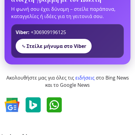
Η φωνή σου έχει δύναμη – στείλε παράπονα,
καταγγελίες ή ιδέες για τη γειτονιά σου.
Viber:
+306909196125
Στείλε μήνυμα στο Viber
Ακολουθήστε μας για όλες τις
ειδήσεις
στο Bing News
και το Google News