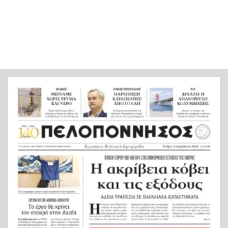
Κέρκυρα: Ο κρυμμένος «σκουπιδότοπος» κάτω
21:20
από τη θάλασσα, συγκλονιστικές υποβρύχιες
εικόνες
Το απόλυτο summer roadtrip από την άγρια
21:12
Μάνη στην καστροπολιτεία της Μονεμβασίας
Σύμη: Εντοπίστηκε σορός άνδρα στον Πανορμίτη
21:02
– Πιθανότατα ανήκει στον αγνοούμενο Γερμανό
τουρίστα
Συμφωνία Ιράν – Ομάν για νέα ναυτιλιακή
20:51
διαδρομή στα Στενά του Ορμούζ
Ήττα-αποκλεισμός για την Εθνική Nέων
20:38
Γυναικών στο Ευρωπαϊκό
Δικαστικό μπλόκο στους δασμούς Τραμπ:
20:33
Επιστρέφονται 100 δισεκατομμύρια δολάρια σε
επιχειρήσεις
Αιγιάλεια: Ήρθαν από τη Βρετανία για μια νέα
20:25