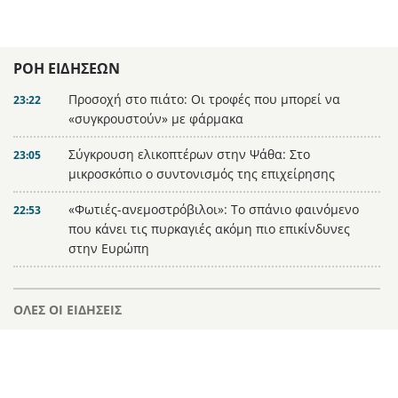
ΡΟΗ ΕΙΔΗΣΕΩΝ
Προσοχή στο πιάτο: Οι τροφές που μπορεί να
23:22
«συγκρουστούν» με φάρμακα
Σύγκρουση ελικοπτέρων στην Ψάθα: Στο
23:05
μικροσκόπιο ο συντονισμός της επιχείρησης
«Φωτιές-ανεμοστρόβιλοι»: Το σπάνιο φαινόμενο
22:53
που κάνει τις πυρκαγιές ακόμη πιο επικίνδυνες
στην Ευρώπη
Ουκρανία: Η αόρατη σύγκρουση της τεχνολογίας
22:45
– Drones, δορυφόροι και AI στην πρώτη γραμμή
ΟΛΕΣ ΟΙ ΕΙΔΗΣΕΙΣ
Το βραδινό που χορταίνει και βοηθά στον
22:34
έλεγχο του βάρους
Ο Ελληνοκύπριος νομπελίστας Ντέμης
22:23