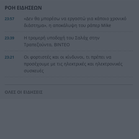
ΡΟΗ ΕΙΔΗΣΕΩΝ
«Δεν θα μπορέσω να εργαστώ για κάποιο χρονικό
23:57
διάστημα», η αποκάλυψη του ράπερ Mike
Η τρομερή υποδοχή του Σαλάχ στην
23:39
Τραπεζούντα, ΒΙΝΤΕΟ
Οι φορτιστές και οι κίνδυνοι, τι πρέπει να
23:21
προσέχουμε με τις ηλεκτρικές και ηλεκτρονικές
συσκευές
Στην Αθήνα η 46χρονη που κατηγορείται για
23:02
συμμετοχή στην τραγωδία της Marfin
ΟΛΕΣ ΟΙ ΕΙΔΗΣΕΙΣ
Ο ΠΑΟΚ τα έκανε θάλασσα και τώρα τρέχει
22:56
Έρχονται νέα 40άρια, αλλά και ισχυρά μελτέμια
22:48
το επόμενο τριήμερο
Η μεγάλη κλήρωση του Τζόκερ
22:36