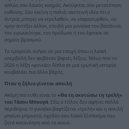
απλώς σαν λαϊκός καημός. Ακούγεται σαν μετατόπιση
ευθύνης. Σαν εκείνη η παλιά, σκοτεινή ιδέα ότι ο
άντρας μπορεί να «τρελαθεί», να «παρασυρθεί», να
«μην αντέξει άλλο», επειδή μια γυναίκα τον βασάνισε,
τον ειρωνεύτηκε, τον πρόδωσε ή τον έφτασε σε
σημείο βρασμού.
Το τραγούδι ανήκει σε μια εποχή όπου η λαϊκή
υπερβολή δεν φοβόταν βαριές λέξεις. Μόνο που το
2026 η λέξη «φονιάς» δίπλα σε μια ερωτική ιστορία
κουβαλάει πια άλλο βάρος.
Όταν η ζήλια γίνεται απειλή
Ακόμη πιο ευθύ είναι το
«Θα τη σκοτώσω τη τρελή»
του Τάσου Μπουγά
. Εδώ ο τίτλος δεν αφήνει πολλά
περιθώρια. Η γυναίκα βαφτίζεται «τρελή» και η απειλή
μπαίνει μπροστά, σχεδόν σαν λαϊκό ξέσπασμα που
ζητά κατανόηση από το κοινό.