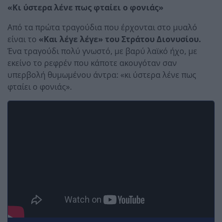
«Κι ύστερα λένε πως φταίει ο φονιάς»
Από τα πρώτα τραγούδια που έρχονται στο μυαλό
είναι το
«Και λέγε λέγε» του Στράτου Διονυσίου.
Ένα τραγούδι πολύ γνωστό, με βαρύ λαϊκό ήχο, με
εκείνο το ρεφρέν που κάποτε ακουγόταν σαν
υπερβολή θυμωμένου άντρα: «κι ύστερα λένε πως
φταίει ο φονιάς».