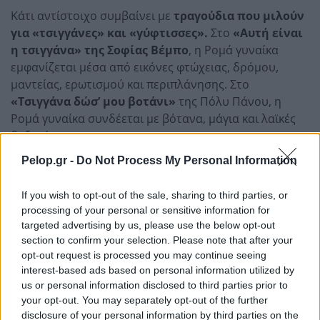
Κάτι αντίστοιχο συμβαίνει με
τραγούδια που μιλούν
για «τσιγγάνες» και «γύφτισσες».
Στο
«Αυτή είναι
η τσιγγάνα» της Σοφίας Βέμπο
, η Ρομά γυναίκα
εμφανίζεται μέσα από εικόνες φτώχειας, δρόμου,
μαντείας, ερωτισμού και περιπλάνησης. Στο
«Τσιγγάνα δώσ’ μου βοτάνι»
της Πόλυ Πάνου, η
Ρομά γυναίκα συνδέεται με βότανα, μάγια και λαϊκές
δοξασίες.
Pelop.gr -
Do Not Process My Personal Information
Η «τσιγγάνα» σε αυτά τα τραγούδια σπάνια έχει
κανονική ζωή. Συνήθως είναι σύμβολο. Είναι η φωτιά,
If you wish to opt-out of the sale, sharing to third parties, or
το χαρτί, το τσαντίρι, το βλέμμα που ξελογιάζει, η
processing of your personal or sensitive information for
γυναίκα που ξέρει κάτι παραπάνω από τους άλλους.
targeted advertising by us, please use the below opt-out
Ρομαντική εικόνα για κάποιους, στερεότυπο για το
section to confirm your selection. Please note that after your
σημερινό αυτί.
opt-out request is processed you may continue seeing
interest-based ads based on personal information utilized by
Και μια μικρή λίστα
us or personal information disclosed to third parties prior to
your opt-out. You may separately opt-out of the further
«Θα τη σκοτώσω τη τρελή» – Τάσος Μπουγάς
disclosure of your personal information by third parties on the