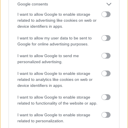
«Μαύρη θα ’ναι η ζωή σου» – Στέλιος Καζαντζίδης
Google consents
«Αγάπη όλο ζήλεια» – Λεωνίδας Βελής
I want to allow Google to enable storage
related to advertising like cookies on web or
«Οι γυναίκες θέλουν ξύλο» – Ζωή Φυτούση
device identifiers in apps.
«Ο αράπης» – Γιώργος Ζαμπέτας
I want to allow my user data to be sent to
Google for online advertising purposes.
«Αραπίνες / Νύχτες μαγικές» – Φώτης Πολυμέρης /
Στέλιος Καζαντζίδης
I want to allow Google to send me
personalized advertising.
«Αυτή είναι η τσιγγάνα» – Σοφία Βέμπο
I want to allow Google to enable storage
«Τσιγγάνα δώσ’ μου βοτάνι» – Πόλυ Πάνου
related to analytics like cookies on web or
device identifiers in apps.
Άλλαξαν οι εποχές, άλλαξε και το αυτί μας
I want to allow Google to enable storage
Τα τραγούδια αυτά δεν χρειάζονται διαγραφή από τη
related to functionality of the website or app.
μνήμη. Κουβαλούν την εποχή τους, τις υπερβολές της,
τις λέξεις της, τα αστεία της, τους φόβους της, τις
I want to allow Google to enable storage
βεβαιότητές της. Κάποια γράφτηκαν ως λαϊκό δράμα,
related to personalization.
κάποια ως χιούμορ, κάποια ως καημός, κάποια ως