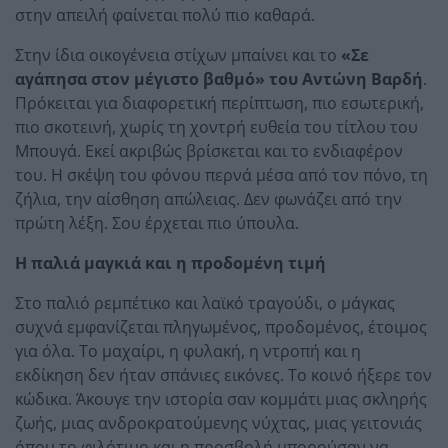
στην απειλή φαίνεται πολύ πιο καθαρά.
Στην ίδια οικογένεια στίχων μπαίνει και το
«Σε
αγάπησα στον μέγιστο βαθμό» του Αντώνη Βαρδή
.
Πρόκειται για διαφορετική περίπτωση, πιο εσωτερική,
πιο σκοτεινή, χωρίς τη χοντρή ευθεία του τίτλου του
Μπουγά. Εκεί ακριβώς βρίσκεται και το ενδιαφέρον
του. Η σκέψη του φόνου περνά μέσα από τον πόνο, τη
ζήλια, την αίσθηση απώλειας. Δεν φωνάζει από την
πρώτη λέξη. Σου έρχεται πιο ύπουλα.
Η παλιά μαγκιά και η προδομένη τιμή
Στο παλιό ρεμπέτικο και λαϊκό τραγούδι, ο μάγκας
συχνά εμφανίζεται πληγωμένος, προδομένος, έτοιμος
για όλα. Το μαχαίρι, η φυλακή, η ντροπή και η
εκδίκηση δεν ήταν σπάνιες εικόνες. Το κοινό ήξερε τον
κώδικα. Άκουγε την ιστορία σαν κομμάτι μιας σκληρής
ζωής, μιας ανδροκρατούμενης νύχτας, μιας γειτονιάς
όπου το φιλότιμο και η προσβολή μπορούσαν να