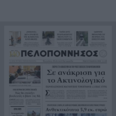
Τραγικό περιστατικό, τράκαρε με αγριογούρουνο
21:12
στη Β. Εύβοια και έχασε τη ζωή του
Αλλάζουν τα πάντα στη Δανία λόγω της
21:00
τεχνικής νοημοσύνης, οι μαθητές θα
παρουσιάσουν προφορικά τις εργασίες τους
Το τελευταίο «αντίο» στην τελετή αποτέφρωσης
20:36
του συντονιστή που σκοτώθηκε μετά τη
σύγκρουση ελικοπτέρων στην Ψάθα, ΦΩΤΟ
Στιγμές αγωνίας και θρίλερ στο Αίγιο: Οδηγός
20:24
λεωφορείου έχασε τις αισθήσεις του και τη ζωή
του! ΦΩΤΟ
Κόκκινα τα 118 κτίρια στις 325 αυτοψίες των
20:12
πληγεισών περιοχών από τις καταστροφικές
πυρκαγιές
Η ανακοίνωση της ΕΑΠ για Βασιλάκο και
20:00
Μαμάση