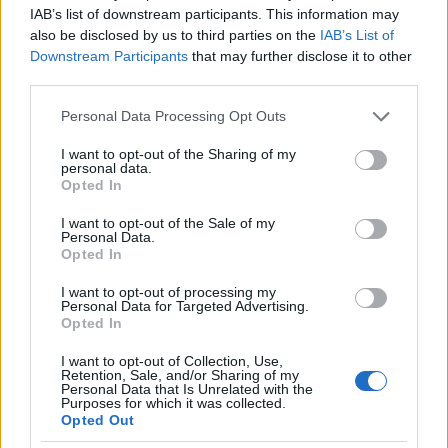
IAB’s list of downstream participants. This information may
«Θα σε σκοτώσω» – Σώτης Βολάνης
also be disclosed by us to third parties on the
IAB’s List of
Downstream Participants
that may further disclose it to other
third parties.
Please note that this website/app uses one or more Google
Personal Data Processing Opt Outs
services and may gather and store information including but
not limited to your visit or usage behaviour. You may click to
I want to opt-out of the Sharing of my
personal data.
grant or deny consent to Google and its third-party tags to
Opted In
use your data for below specified purposes in below Google
consent section.
I want to opt-out of the Sale of my
Personal Data.
Opted In
I want to opt-out of processing my
Personal Data for Targeted Advertising.
Κάνε εγγραφή στο
Pelop
για περισσότερα videos
Opted In
I want to opt-out of Collection, Use,
Retention, Sale, and/or Sharing of my
«Σ’ ένα στενό σοκάκι» – Δημήτρης Φτουχτίδης /
Personal Data that Is Unrelated with the
Purposes for which it was collected.
παραδοσιακό
Opted Out