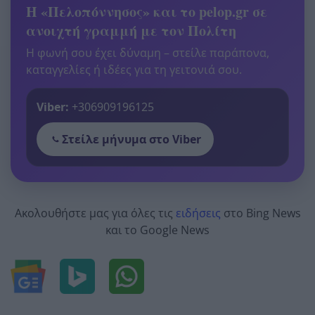
Η «Πελοπόννησος» και το pelop.gr σε
ανοιχτή γραμμή με τον Πολίτη
Η φωνή σου έχει δύναμη – στείλε παράπονα,
καταγγελίες ή ιδέες για τη γειτονιά σου.
Viber:
+306909196125
Στείλε μήνυμα στο Viber
Ακολουθήστε μας για όλες τις
ειδήσεις
στο Bing News
και το Google News