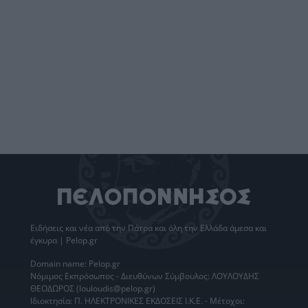
Ειδήσεις
και νέα από την
Πάτρα
και όλη την Ελλάδα άμεσα και
έγκυρα | Pelop.gr
Domain name: Pelop.gr
Νόμιμος Εκπρόσωπος - Διευθύνων Σύμβουλος: ΛΟΥΛΟΥΔΗΣ
ΘΕΟΔΩΡΟΣ (louloudis@pelop.gr)
Ιδιοκτησία: Π. ΗΛΕΚΤΡΟΝΙΚΕΣ ΕΚΔΟΣΕΙΣ Ι.Κ.Ε. - Μέτοχοι: