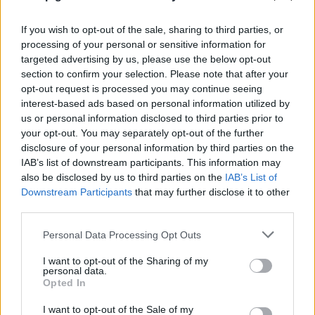
If you wish to opt-out of the sale, sharing to third parties, or
processing of your personal or sensitive information for
targeted advertising by us, please use the below opt-out
section to confirm your selection. Please note that after your
opt-out request is processed you may continue seeing
interest-based ads based on personal information utilized by
ΕΥΡΩΠΗ
us or personal information disclosed to third parties prior to
Έντι Ράμα: «Δεν μπορείς να προβλέψεις τον
your opt-out. You may separately opt-out of the further
Θεό, το σεξ και την ΕΕ»
disclosure of your personal information by third parties on the
IAB’s list of downstream participants. This information may
also be disclosed by us to third parties on the
IAB’s List of
Downstream Participants
that may further disclose it to other
third parties.
Please note that this website/app uses one or more Google
Personal Data Processing Opt Outs
services and may gather and store information including but
not limited to your visit or usage behaviour. You may click to
I want to opt-out of the Sharing of my
personal data.
grant or deny consent to Google and its third-party tags to
Opted In
use your data for below specified purposes in below Google
consent section.
I want to opt-out of the Sale of my