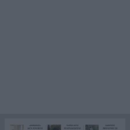
Καταγγελία ερευνητή του ΑΠΘ: «Χυδαίο
22:00
τραμπουκισμό από τους διάφορους
“φιλόζωους”»
«Ένα τέταρτο γινόταν ΚΑΡΠΑ. Δεν βρίσκαμε
21:48
σημάδια ζωής», συγκλονίζει ο ναυαγοσώστης
για τον πνιγμό στα Μάλια
Ο καύσωνας λιώνει τους Σλοβάκους, ρεκόρ με
21:36
42,2 βαθμούς Κελσίου
Άρτα: Συνελήφθησαν ο διευθυντής κι ο τεχνικός
21:24
ασφαλείας του ΔΕΔΔΗΕ
Τραγικό περιστατικό, τράκαρε με αγριογούρουνο
21:12
στη Β. Εύβοια και έχασε τη ζωή του
Αλλάζουν τα πάντα στη Δανία λόγω της
21:00
τεχνικής νοημοσύνης, οι μαθητές θα
παρουσιάσουν προφορικά τις εργασίες τους