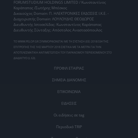
FORUMSTUDIUM HOLDINGS LIMITED / Κωνσταντίνος
Καράπαπας /Σωτήρης Μπέσκος
Δικαιούχος Domain: Π. ΗΛΕΚΤΡΟΝΙΚΕΣ ΕΚΔΟΣΕΙΣ Ι.Κ.Ε. -
Διαχειριστής Domain: ΛΟΥΛΟΥΔΗΣ ΘΕΟΔΩΡΟΣ
Διευθυντής Ιστοσελίδας: Κωνσταντίνος Καράπαπας
Διευθυντής Σύνταξης: Απόστολος Αναστασόπουλος
ΤΟ WWW.PELOP.GR ΣΥΜΜΟΡΦΩΝΕΤΑΙ ΜΕ ΤΗ ΣΥΣΤΑΣΗ (ΕΕ) 2018/334 ΤΗΣ
ΕΠΙΤΡΟΠΗΣ ΤΗΣ 1ΗΣ ΜΑΡΤΙΟΥ 2018 ΣΧΕΤΙΚΑ ΜΕ ΤΑ ΜΕΤΡΑ ΓΙΑ ΤΗΝ
ΑΠΟΤΕΛΕΣΜΑΤΙΚΗ ΑΝΤΙΜΕΤΩΠΙΣΗ ΤΟΥ ΠΑΡΑΝΟΜΟΥ ΠΕΡΙΕΧΟΜΕΝΟΥ ΣΤΟ
ΔΙΑΔΙΚΤΥΟ (L 63).
ΠΡΟΦΙΛ ΕΤΑΙΡΙΑΣ
ΣΗΜΕΙΑ ΔΙΑΝΟΜΗΣ
ΕΠΙΚΟΙΝΩΝΙΑ
ΕΙΔΗΣΕΙΣ
Οι ειδήσεις σε tag
Περιοδικό TRIP