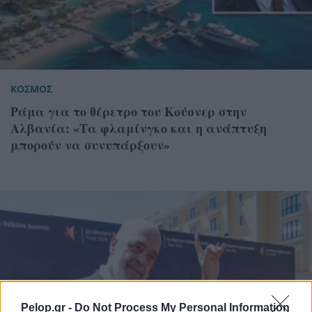
ΚΟΣΜΟΣ
Ράμα για το θέρετρο του Κούσνερ στην
Αλβανία: «Τα φλαμίνγκο και η ανάπτυξη
μπορούν να συνυπάρξουν»
Pelop.gr -
Do Not Process My Personal Information