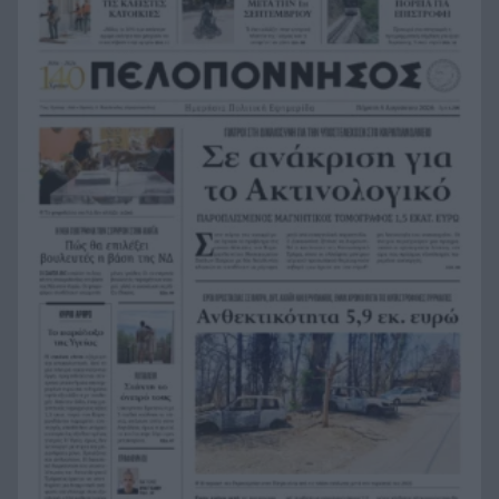
Το τελευταίο «αντίο» στην τελετή αποτέφρωσης
20:36
του συντονιστή που σκοτώθηκε μετά τη
σύγκρουση ελικοπτέρων στην Ψάθα, ΦΩΤΟ
Στιγμές αγωνίας και θρίλερ στο Αίγιο: Οδηγός
20:24
λεωφορείου έχασε τις αισθήσεις του και τη ζωή
του! ΦΩΤΟ
Κόκκινα τα 118 κτίρια στις 325 αυτοψίες των
20:12
πληγεισών περιοχών από τις καταστροφικές
πυρκαγιές
Η ανακοίνωση της ΕΑΠ για Βασιλάκο και
20:00
Μαμάση
Γιατί οδηγήθηκαν στη φυλακή οι οι δύο Ινδοί,
19:48
που κατηγορούνται για τη δολοφονία του
58χρονου ψυχολόγου στο Ναύπλιο, ΒΙΝΤΕΟ