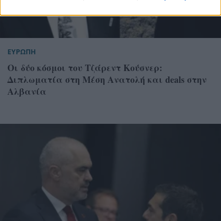
ΕΥΡΩΠΗ
Οι δύο κόσμοι του Τζάρεντ Κούσνερ:
Διπλωματία στη Μέση Ανατολή και deals στην
Αλβανία