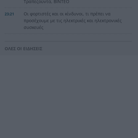
Τραπεζούντα, ΒΙΝΤΕΟ
Οι φορτιστές και οι κίνδυνοι, τι πρέπει να
23:21
προσέχουμε με τις ηλεκτρικές και ηλεκτρονικές
συσκευές
Στην Αθήνα η 46χρονη που κατηγορείται για
23:02
συμμετοχή στην τραγωδία της Marfin
ΟΛΕΣ ΟΙ ΕΙΔΗΣΕΙΣ
Ο ΠΑΟΚ τα έκανε θάλασσα και τώρα τρέχει
22:56
Έρχονται νέα 40άρια, αλλά και ισχυρά μελτέμια
22:48
το επόμενο τριήμερο
Η μεγάλη κλήρωση του Τζόκερ
22:36
Η Παναχαϊκή ανακοίνωσε πρωτότυπα και
22:24
Νικολάου, ΦΩΤΟ
«Δεν χάσαμε μόνο ένα σπίτι», η τρομερή ιστορία
22:12
οικογένειας από τη Βρετανία που καταστράφηκε
στις φωτιές στην Αιγιάλεια