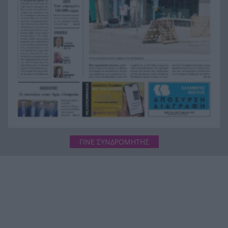
Σοκ στο μπάσκετ, πέθανε ξαφνικά ο προπονητής
20:12
Δημήτρης Καρατσώρης
Πάτρα: Σοκ, πέθανε στο Νοσοκομείο βρέφος
20:00
μόλις 8 ημερών
«Δεν υπάρχει κανένας λόγος να φοβόμαστε ή να
19:48
αποφεύγουμε τη θάλασσα», η Μαρίνα Βερνίκου
με λαγοκέφαλο στο χέρι
ΓΙΝΕ ΣΥΝΔΡΟΜΗΤΗΣ