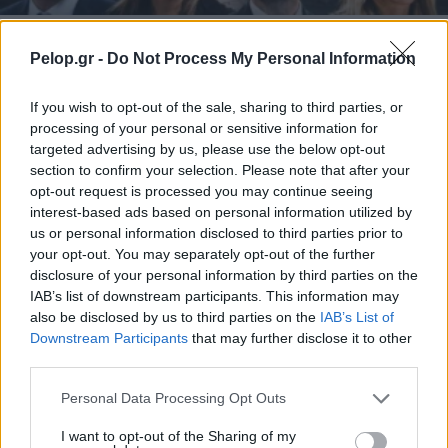
ΤΟΠΙΚΑ ΝΕΑ
Pelop.gr -
Do Not Process My Personal Information
Ερευνα Data Consultants: Το 38% απαντά
κανένας – Αποκαλυπτικά ευρήματα για
If you wish to opt-out of the sale, sharing to third parties, or
καταλληλότητα και συσπειρώσεις κομμάτων
processing of your personal or sensitive information for
targeted advertising by us, please use the below opt-out
section to confirm your selection. Please note that after your
opt-out request is processed you may continue seeing
interest-based ads based on personal information utilized by
us or personal information disclosed to third parties prior to
your opt-out. You may separately opt-out of the further
disclosure of your personal information by third parties on the
IAB’s list of downstream participants. This information may
also be disclosed by us to third parties on the
IAB’s List of
Downstream Participants
that may further disclose it to other
third parties.
Please note that this website/app uses one or more Google
Personal Data Processing Opt Outs
services and may gather and store information including but
not limited to your visit or usage behaviour. You may click to
I want to opt-out of the Sharing of my