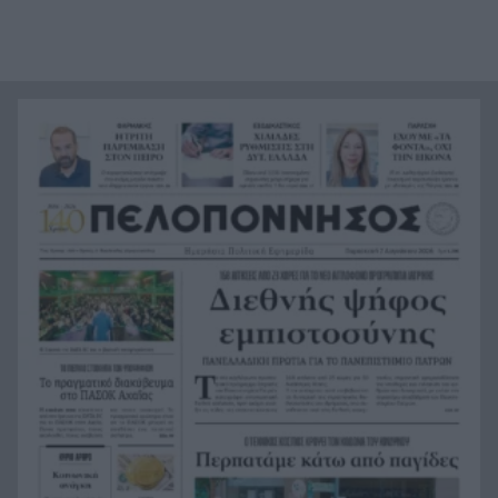
Τραμπ: Δεν σταματά στο «μπλόκο» του
21:24
Ανωτάτου Δικαστηρίου, θέλει να απολύσει ξανά
την κυβερνήτρια της Fed Λίζα Κουκ
Η μεγάλη ιστορία του παπαγάλου που κλάπηκε
21:12
το 2017 και βρέθηκε μετά από 9 χρόνια
Φρίκη στην Κρήτη: Τουρίστας ρωτούσε πόσο να
21:00
πληρώσει για να ασελγήσει σε 10χρονο κορίτσι
Πιάστηκε στα πράσα με 106 συσκευασίες χασίς
20:49
σε προαύλιο σχολείου στο Μαρούσι
Μαγνησία: «Aκυβέρνητο» φορτηγό έκοψε στύλο
20:39
ηλεκτροδότησης και προσέκρουσε σε
πολυκατοικία
Στεφάνι Κορινθίας: Μεγάλη φωτιά, ενισχυθήκαν
20:28
οι δυνάμεις, 11 εναέρια στη μάχη της
κατάσβεσης