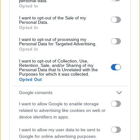
personal data.
ΠΟΛΙΤΙΚΗ
grant or deny consent to Google and its third-party tags to
Opted In
use your data for below specified purposes in below Google
Ερευνα Data Consultants: Πρώτη η ΝΔ στην
consent section.
I want to opt-out of the Sale of my
Αχαΐα χωρίς εκλογική κυριαρχία – Η πρόθεση
Personal Data.
ψήφου, τα κόμματα και ο Σαμαράς
Opted In
I want to opt-out of processing my
Personal Data for Targeted Advertising.
Opted In
I want to opt-out of Collection, Use,
Retention, Sale, and/or Sharing of my
Personal Data that Is Unrelated with the
Purposes for which it was collected.
Opted Out
Google consents
I want to allow Google to enable storage
related to advertising like cookies on web or
device identifiers in apps.
I want to allow my user data to be sent to
Google for online advertising purposes.