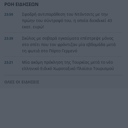
ΡΟΗ ΕΙΔΗΣΕΩΝ
Σφοδρή αντιπαράθεση του Ντόντσιτς με την
23:59
πρώην του σύντροφό του, η οποία διεκδικεί 43
εκατ. ευρώ!
Σκύλος με σοβαρά εγκαύματα επέστρεψε μόνος
23:39
στο σπίτι που τον φρόντιζαν μία εβδομάδα μετά
τη φωτιά στο Πόρτο Γερμενό
Μία ακόμη πρόκληση της Τουρκίας μετά το νέο
23:21
ελληνικό Ειδικό Χωροταξικό Πλαίσιο Τουρισμού
Αγγλία: Ο επιθετικός της Εθνικής Άϊβαν Τόνεϊ
23:00
ΟΛΕΣ ΟΙ ΕΙΔΗΣΕΙΣ
κατηγορείται για σοβαρό επεισόδιο σε κλαμπ
στο Σόχο
Παλαιό Φάληρο: Φωτιά σε κατάστημα,
22:48
εκκενώνεται πολυκατοικία
Κατηγορηματικός ο ερευνητής μετά τις
22:36
επικρίσεις για τον θάνατο του λευκού