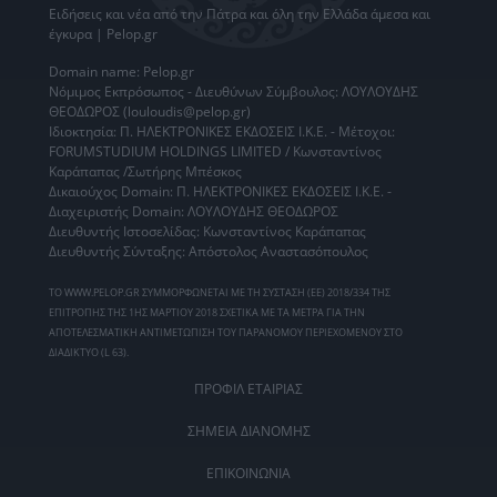
Ειδήσεις
και νέα από την
Πάτρα
και όλη την Ελλάδα άμεσα και
έγκυρα | Pelop.gr
Domain name: Pelop.gr
Νόμιμος Εκπρόσωπος - Διευθύνων Σύμβουλος: ΛΟΥΛΟΥΔΗΣ
ΘΕΟΔΩΡΟΣ (louloudis@pelop.gr)
Ιδιοκτησία: Π. ΗΛΕΚΤΡΟΝΙΚΕΣ ΕΚΔΟΣΕΙΣ Ι.Κ.Ε. - Μέτοχοι:
FORUMSTUDIUM HOLDINGS LIMITED / Κωνσταντίνος
Καράπαπας /Σωτήρης Μπέσκος
Δικαιούχος Domain: Π. ΗΛΕΚΤΡΟΝΙΚΕΣ ΕΚΔΟΣΕΙΣ Ι.Κ.Ε. -
Διαχειριστής Domain: ΛΟΥΛΟΥΔΗΣ ΘΕΟΔΩΡΟΣ
Διευθυντής Ιστοσελίδας: Κωνσταντίνος Καράπαπας
Διευθυντής Σύνταξης: Απόστολος Αναστασόπουλος
ΤΟ WWW.PELOP.GR ΣΥΜΜΟΡΦΩΝΕΤΑΙ ΜΕ ΤΗ ΣΥΣΤΑΣΗ (ΕΕ) 2018/334 ΤΗΣ
ΕΠΙΤΡΟΠΗΣ ΤΗΣ 1ΗΣ ΜΑΡΤΙΟΥ 2018 ΣΧΕΤΙΚΑ ΜΕ ΤΑ ΜΕΤΡΑ ΓΙΑ ΤΗΝ
ΑΠΟΤΕΛΕΣΜΑΤΙΚΗ ΑΝΤΙΜΕΤΩΠΙΣΗ ΤΟΥ ΠΑΡΑΝΟΜΟΥ ΠΕΡΙΕΧΟΜΕΝΟΥ ΣΤΟ
ΔΙΑΔΙΚΤΥΟ (L 63).
ΠΡΟΦΙΛ ΕΤΑΙΡΙΑΣ
ΣΗΜΕΙΑ ΔΙΑΝΟΜΗΣ
ΕΠΙΚΟΙΝΩΝΙΑ