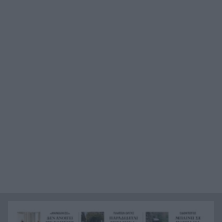
πρόγνωση για την Πάτρα
Προσοχή στο πιάτο: Οι τροφές που μπορεί να
23:22
«συγκρουστούν» με φάρμακα
Σύγκρουση ελικοπτέρων στην Ψάθα: Στο
23:05
μικροσκόπιο ο συντονισμός της επιχείρησης
«Φωτιές-ανεμοστρόβιλοι»: Το σπάνιο φαινόμενο
22:53
που κάνει τις πυρκαγιές ακόμη πιο επικίνδυνες
στην Ευρώπη
Ουκρανία: Η αόρατη σύγκρουση της τεχνολογίας
22:45
– Drones, δορυφόροι και AI στην πρώτη γραμμή
Το βραδινό που χορταίνει και βοηθά στον
22:34
έλεγχο του βάρους
Ο Ελληνοκύπριος νομπελίστας Ντέμης
22:23
Χασάμπης στο «τιμόνι» της Google AI