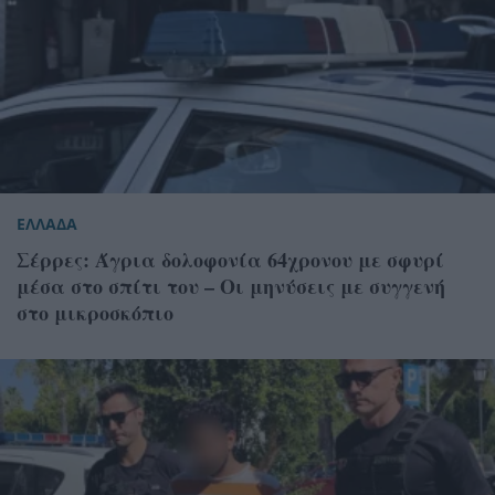
ΕΛΛΑΔΑ
Σέρρες: Άγρια δολοφονία 64χρονου με σφυρί
μέσα στο σπίτι του – Οι μηνύσεις με συγγενή
στο μικροσκόπιο