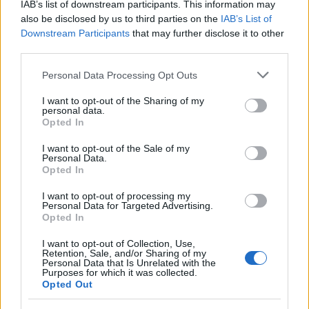
IAB’s list of downstream participants. This information may
also be disclosed by us to third parties on the
IAB’s List of
Downstream Participants
that may further disclose it to other
third parties.
Please note that this website/app uses one or more Google
Personal Data Processing Opt Outs
services and may gather and store information including but
not limited to your visit or usage behaviour. You may click to
I want to opt-out of the Sharing of my
personal data.
grant or deny consent to Google and its third-party tags to
Opted In
ΕΛΛΑΔΑ
use your data for below specified purposes in below Google
Σύρος: Με μάσκα και γάντια στο σπίτι,
consent section.
I want to opt-out of the Sale of my
Personal Data.
κυνηγημένη στα στενά – Τα βίντεο που
Opted In
ξετυλίγουν το θρίλερ
I want to opt-out of processing my
Personal Data for Targeted Advertising.
Opted In
I want to opt-out of Collection, Use,
Retention, Sale, and/or Sharing of my
Personal Data that Is Unrelated with the
Purposes for which it was collected.
Opted Out