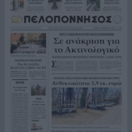
HELLENiQ ENERGY: Έως 25 εκατ. ευρώ για έργα
22:15
αποκατάστασης στις πυρόπληκτες περιοχές
Οι ξηροί καρποί που αξίζει να βάλεις στη
22:06
διατροφή σου αν θέλεις να επενδύσεις στη
μακροζωία
Ηλεκτρική διασύνδεση Ελλάδας – Κύπρου:
21:53
Μπήκε η Meridiam στο έργο του ΑΔΜΗΕ
Η Σκόπελος στους κορυφαίους
21:45
κινηματογραφικούς προορισμούς της Μεσογείου
Πώς το φαγόπυρο μπορεί να συμβάλει στον
21:37
έλεγχο του βάρους
Συναγερμός στη Βόρεια Καρολίνα: Πολλοί νεκροί
21:27
σε μαζικούς πυροβολισμούς