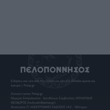
Ειδήσεις
και νέα από την
Πάτρα
και όλη την Ελλάδα άμεσα και
έγκυρα | Pelop.gr
Domain name: Pelop.gr
Νόμιμος Εκπρόσωπος - Διευθύνων Σύμβουλος: ΛΟΥΛΟΥΔΗΣ
ΘΕΟΔΩΡΟΣ (louloudis@pelop.gr)
Ιδιοκτησία: Π. ΗΛΕΚΤΡΟΝΙΚΕΣ ΕΚΔΟΣΕΙΣ Ι.Κ.Ε. - Μέτοχοι: