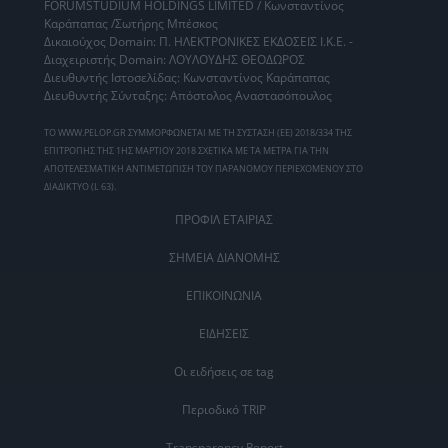
FORUMSTUDIUM HOLDINGS LIMITED / Κωνσταντίνος
Καράπαπας /Σωτήρης Μπέσκος
Δικαιούχος Domain: Π. ΗΛΕΚΤΡΟΝΙΚΕΣ ΕΚΔΟΣΕΙΣ Ι.Κ.Ε. -
Διαχειριστής Domain: ΛΟΥΛΟΥΔΗΣ ΘΕΟΔΩΡΟΣ
Διευθυντής Ιστοσελίδας: Κωνσταντίνος Καράπαπας
Διευθυντής Σύνταξης: Απόστολος Αναστασόπουλος
ΤΟ WWW.PELOP.GR ΣΥΜΜΟΡΦΩΝΕΤΑΙ ΜΕ ΤΗ ΣΥΣΤΑΣΗ (ΕΕ) 2018/334 ΤΗΣ
ΕΠΙΤΡΟΠΗΣ ΤΗΣ 1ΗΣ ΜΑΡΤΙΟΥ 2018 ΣΧΕΤΙΚΑ ΜΕ ΤΑ ΜΕΤΡΑ ΓΙΑ ΤΗΝ
ΑΠΟΤΕΛΕΣΜΑΤΙΚΗ ΑΝΤΙΜΕΤΩΠΙΣΗ ΤΟΥ ΠΑΡΑΝΟΜΟΥ ΠΕΡΙΕΧΟΜΕΝΟΥ ΣΤΟ
ΔΙΑΔΙΚΤΥΟ (L 63).
ΠΡΟΦΙΛ ΕΤΑΙΡΙΑΣ
ΣΗΜΕΙΑ ΔΙΑΝΟΜΗΣ
ΕΠΙΚΟΙΝΩΝΙΑ
ΕΙΔΗΣΕΙΣ
Οι ειδήσεις σε tag
Περιοδικό TRIP
Transparency Report