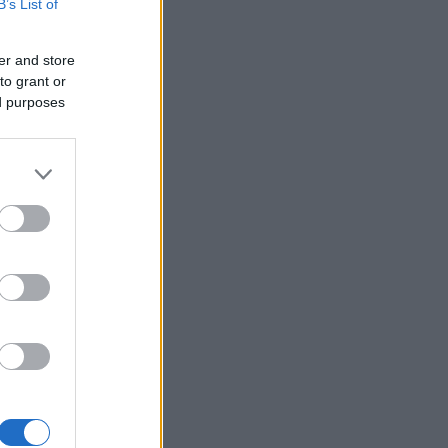
και Εύβοια
B’s List of
Η Ρώμη «βράζει» με αίσθηση
17:29
er and store
42 βαθμών: Η κίνηση του
to grant or
Πάπα για 5.000 προσκυνητές
ed purposes
«Να, αυτό, ένα πιατάκι μάς
17:24
έμεινε. «Αυτό το δάσος δεν θα
ζήσουμε να το ξαναδούμε»,
υ: Η
συγκλονίζουν οι πυρόπληκτοι
ές
στο Πόρτο Γερμενό
Η Κάλας τραβά «γραμμή» στην
17:15
Άγκυρα: Η προϋπόθεση της ΕΕ
για να προχωρήσουν οι
σχέσεις
Η μεγάλη βόμβα της
17:10
Αχαγιάς’82 με τον Γιάννη
Μολφέτα!
Μπορεί ο άνθρωπος να ζήσει
17:03