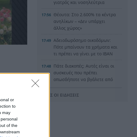
γιατρός και νοσηλεύτρια
Θέουτα: Στο 2.600% τα κέντρα
17:56
ανηλίκων – «Δεν υπάρχει
άλλος χώρος»
Αδειοδωρόσημο οικοδόμων:
17:49
Πότε μπαίνουν τα χρήματα και
τι πρέπει να γίνει με το IBAN
Πάτε διακοπές; Αυτές είναι οι
17:48
συσκευές που πρέπει
οπωσδήποτε να βγάλετε από
την πρίζα
ΟΛΕΣ ΟΙ ΕΙΔΗΣΕΙΣ
Συναγερμός στο Λονδίνο:
17:43
sonal or
Επίθεση με μαχαίρι έστειλε 4
ection to
άνδρες στο νοσοκομείο –
ou may
Συνελήφθη 47χρονη
 personal
out of the
Red Code για Αττική, Βοιωτία
17:36
 downstream