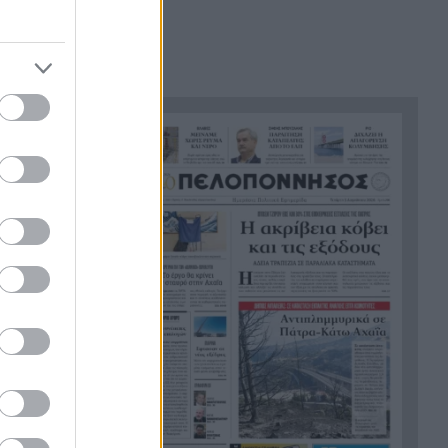
194 χρόνια;
Πτώση 30% σε καταστήματα
17:00
εστίασης της Πάτρας – Πέντε
ιδιοκτήτες εξηγούν τους
λόγους
Βίντεο: Κεραυνός πέφτει στη
ου, τι
16:48
μέση του γηπέδου – Νεκρός
24χρονος ποδοσφαιριστής
Το ορεινό χωριό της
16:41
Πελοποννήσου που κρύβει σκι,
λίμνες και διαδρομές μέσα στα
έλατα
Ο Τιάγκο Μέσι στη Μασία: Ο
16:38
γιος του Λιονέλ φορά τα
μπλαουγκράνα από τον
Νοέμβριο