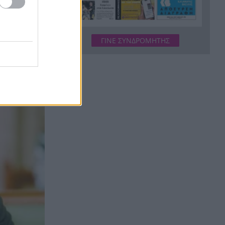
Η αξιοπιστία των απειλών
16:31
κρίνεται στις πράξεις
Άμεσα η αντικατάσταση του
16:23
ΓΙΝΕ ΣΥΝΔΡΟΜΗΤΗΣ
μετεωρολογικού σταθμού που
καταστράφηκε από την
 ελλιπή
πυρκαγιά στην Αιγιάλεια
Δεν έμειναν θεατές: Πελάτες
16:17
ορμούν σε ληστή που έριξε
70χρονο στο πάτωμα – Βίντεο