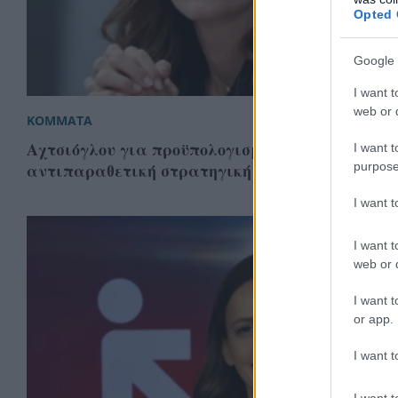
Opted 
Google 
I want t
web or d
ΚΟΜΜΑΤΑ
Αχτσιόγλου για προϋπολογισμό: «Προέχει μια
I want t
purpose
αντιπαραθετική στρατηγική σε όλα τα μέτωπα
I want 
I want t
web or d
I want t
or app.
I want t
I want t