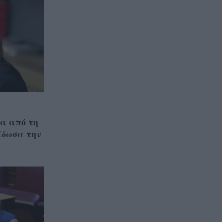
γα από τη
έδωσα την