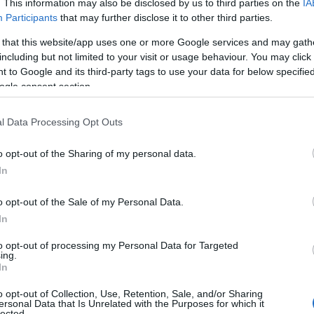
. This information may also be disclosed by us to third parties on the
IA
Participants
that may further disclose it to other third parties.
 that this website/app uses one or more Google services and may gath
including but not limited to your visit or usage behaviour. You may click 
 to Google and its third-party tags to use your data for below specifi
ogle consent section.
QR CODE
ce:
Χαρμόσυνα τα νέα για την Έφη Αχτσιόγλο
l Data Processing Opt Outs
ην
τρυφερή ανάρτηση με τις πασχαλινές ευχ
o opt-out of the Sharing of my personal data.
In
o opt-out of the Sale of my Personal Data.
In
to opt-out of processing my Personal Data for Targeted
ing.
In
o opt-out of Collection, Use, Retention, Sale, and/or Sharing
ersonal Data that Is Unrelated with the Purposes for which it
lected.