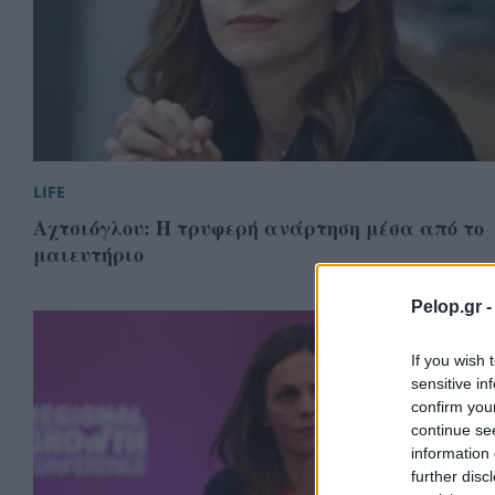
LIFE
Αχτσιόγλου: Η τρυφερή ανάρτηση μέσα από το
μαιευτήριο
Pelop.gr 
If you wish 
sensitive in
confirm you
continue se
information 
further disc