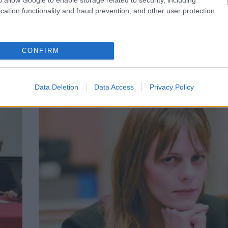
cation functionality and fraud prevention, and other user protection.
CONFIRM
ΚΟΜΜΑΤΑ
Αχτσιόγλου για Μενίδι: Επιβεβαιώνει τα
γασία
αντανακλαστικά του κράτους
Data Deletion
Data Access
Privacy Policy