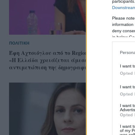
participants
Downstream 
Please note
information 
deny consent
in below Go
ΠΟΛΙΤΙΚΗ
Έφη Αχτσιόγλου από το Regional Growth Conferen
Persona
«Η Ελλάδα χρειάζεται άμεσες πολιτικές για τ
αντιμετώπιση της δημογραφικής κρίσης»
I want t
Opted 
I want t
Opted 
I want 
Advertis
Opted 
I want t
of my P
was col