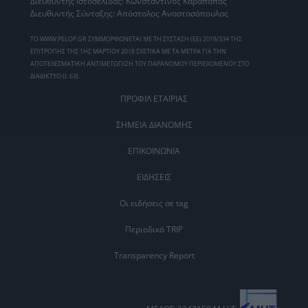
Διευθυντής Ιστοσελίδας: Κωνσταντίνος Καράπαπας
Διευθυντής Σύνταξης: Απόστολος Αναστασόπουλος
ΤΟ WWW.PELOP.GR ΣΥΜΜΟΡΦΩΝΕΤΑΙ ΜΕ ΤΗ ΣΥΣΤΑΣΗ (ΕΕ) 2018/334 ΤΗΣ
ΕΠΙΤΡΟΠΗΣ ΤΗΣ 1ΗΣ ΜΑΡΤΙΟΥ 2018 ΣΧΕΤΙΚΑ ΜΕ ΤΑ ΜΕΤΡΑ ΓΙΑ ΤΗΝ
ΑΠΟΤΕΛΕΣΜΑΤΙΚΗ ΑΝΤΙΜΕΤΩΠΙΣΗ ΤΟΥ ΠΑΡΑΝΟΜΟΥ ΠΕΡΙΕΧΟΜΕΝΟΥ ΣΤΟ
ΔΙΑΔΙΚΤΥΟ (L 63).
ΠΡΟΦΙΛ ΕΤΑΙΡΙΑΣ
ΣΗΜΕΙΑ ΔΙΑΝΟΜΗΣ
ΕΠΙΚΟΙΝΩΝΙΑ
ΕΙΔΗΣΕΙΣ
Οι ειδήσεις σε tag
Περιοδικό TRIP
Transparency Report