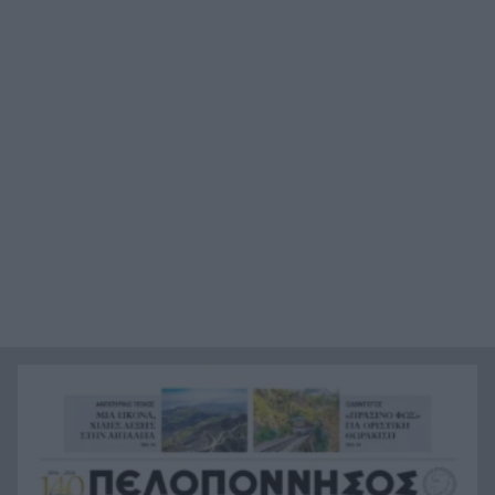
«Ήθελα να είναι ο φίλαθλος που θα έχει
18:12
εισιτήριο διαρκείας στον ΟΦΗ από την κοιλιά
της μάνας του!»
Τέθηκε υπό έλεγχο η φωτιά στο Κιλκίς
18:01
Πρίγκιπας Ουίλιαμ και Χάρι: Πότε συναντήθηκαν
17:51
τελευταία φορά – Στο μηδέν οι σχέσεις τους
Κιλκίς: Φωτιά, επιχειρούν τρία αεροσκάφη, 28
17:43
πυροσβέστες, εθελοντές και 9 οχήματα
Αντόνιο Μπαντέρας: Γιατί άφησε το Χόλιγουντ
17:38
και επέστρεψε στη Μάλαγα
Τραγωδία, ανασύρθηκε νεκρός 43χρονος από τη
17:34
θάλασσα ανάμεσα σε Αγκίστρι και Αίγινα
Άντι Μπέρναμ: Η συγκινητική εξομολόγηση για
17:29
τον πατέρα του που πάσχει από Αλτσχάιμερ