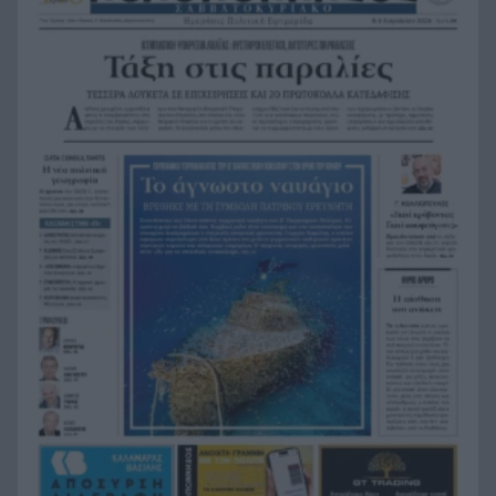
«Κάτι θα κάνουμε στην Αθήνα»: Η Άννα Βίσση
17:22
άκουσε Τσιτσάνη στο Φισκάρδο και πήρε την
κάρτα της μπάντας
Στα ύψη το μοσχάρι: 28,4% ακριβότερο από τον
16:52
Δεκέμβριο του 2024
Έως τον Οκτώβριο η έξαρση των κρουσμάτων
16:50
για τον ιό του Δυτικού Νείλου