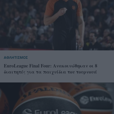
ΑΘΛΗΤΙΣΜΟΣ
EuroLeague Final Four: Ανακοινώθηκαν οι 8
διαιτητές για τα παιχνίδια του τουρνουά