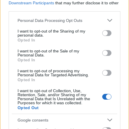
Downstream Participants
that may further disclose it to other
third parties.
Please note that this website/app uses one or more Google
Personal Data Processing Opt Outs
services and may gather and store information including but
not limited to your visit or usage behaviour. You may click to
I want to opt-out of the Sharing of my
personal data.
grant or deny consent to Google and its third-party tags to
Opted In
use your data for below specified purposes in below Google
consent section.
ΑΘΛΗΤΙΣΜΟΣ
I want to opt-out of the Sale of my
Personal Data.
Ολυμπιακός-Ρεάλ: Τι σημαίνει ότι άνοιξε από
Opted In
τη Euroleague το δεύτερο παράθυρο
I want to opt-out of processing my
μεταπώλησης εισιτηρίων
Personal Data for Targeted Advertising.
Opted In
I want to opt-out of Collection, Use,
Retention, Sale, and/or Sharing of my
Personal Data that Is Unrelated with the
Purposes for which it was collected.
Opted Out
Google consents