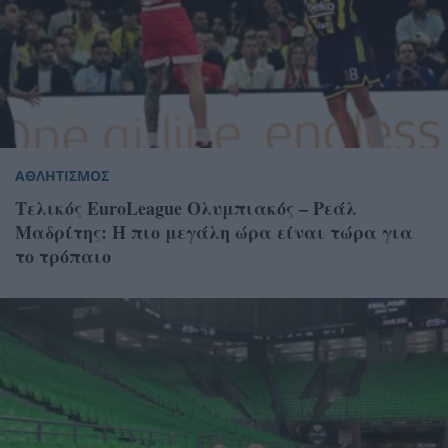
ΑΘΛΗΤΙΣΜΟΣ
Τελικός EuroLeague Ολυμπιακός – Ρεάλ
Μαδρίτης: Η πιο μεγάλη ώρα είναι τώρα για
το τρόπαιο