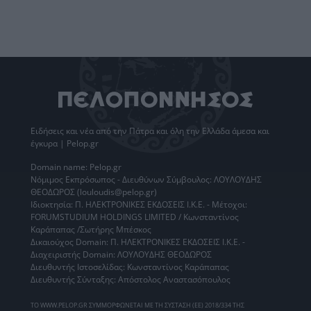
Ειδήσεις
και νέα από την
Πάτρα
και όλη την Ελλάδα άμεσα και
έγκυρα | Pelop.gr
Domain name: Pelop.gr
Νόμιμος Εκπρόσωπος - Διευθύνων Σύμβουλος: ΛΟΥΛΟΥΔΗΣ
ΘΕΟΔΩΡΟΣ (louloudis@pelop.gr)
Ιδιοκτησία: Π. ΗΛΕΚΤΡΟΝΙΚΕΣ ΕΚΔΟΣΕΙΣ Ι.Κ.Ε. - Μέτοχοι:
FORUMSTUDIUM HOLDINGS LIMITED / Κωνσταντίνος
Καράπαπας /Σωτήρης Μπέσκος
Δικαιούχος Domain: Π. ΗΛΕΚΤΡΟΝΙΚΕΣ ΕΚΔΟΣΕΙΣ Ι.Κ.Ε. -
Διαχειριστής Domain: ΛΟΥΛΟΥΔΗΣ ΘΕΟΔΩΡΟΣ
Διευθυντής Ιστοσελίδας: Κωνσταντίνος Καράπαπας
Διευθυντής Σύνταξης: Απόστολος Αναστασόπουλος
ΤΟ WWW.PELOP.GR ΣΥΜΜΟΡΦΩΝΕΤΑΙ ΜΕ ΤΗ ΣΥΣΤΑΣΗ (ΕΕ) 2018/334 ΤΗΣ