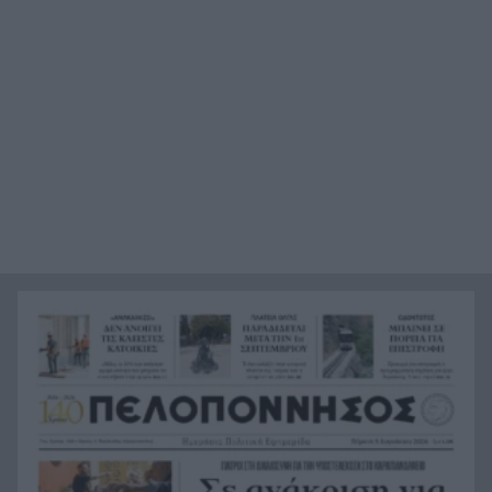
για τον πνιγμό στα Μάλια
Ο καύσωνας λιώνει τους Σλοβάκους, ρεκόρ με
21:36
42,2 βαθμούς Κελσίου
Άρτα: Συνελήφθησαν ο διευθυντής κι ο τεχνικός
21:24
ασφαλείας του ΔΕΔΔΗΕ
Τραγικό περιστατικό, τράκαρε με αγριογούρουνο
21:12
στη Β. Εύβοια και έχασε τη ζωή του
Αλλάζουν τα πάντα στη Δανία λόγω της
21:00
τεχνικής νοημοσύνης, οι μαθητές θα
παρουσιάσουν προφορικά τις εργασίες τους
Το τελευταίο «αντίο» στην τελετή αποτέφρωσης
20:36
του συντονιστή που σκοτώθηκε μετά τη
σύγκρουση ελικοπτέρων στην Ψάθα, ΦΩΤΟ
Στιγμές αγωνίας και θρίλερ στο Αίγιο: Οδηγός
20:24
λεωφορείου έχασε τις αισθήσεις του και τη ζωή