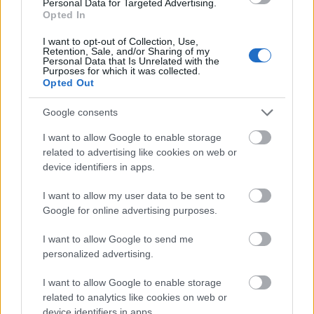
Personal Data for Targeted Advertising.
Opted In
ΚΟΣΜΟΣ
I want to opt-out of Collection, Use,
Ο Τραμπ ξεκινά την έναρξη των εκδηλώσεων
Retention, Sale, and/or Sharing of my
για την ημέρα της ανεξαρτησίας, τι
Personal Data that Is Unrelated with the
Purposes for which it was collected.
προβλέπεται
Opted Out
Google consents
I want to allow Google to enable storage
related to advertising like cookies on web or
ΚΟΣΜΟΣ
device identifiers in apps.
Ο Τραμπ άναψε πράσινο φως για πώληση
I want to allow my user data to be sent to
κινητήρων στην Τουρκία, τι σημαίνει
Google for online advertising purposes.
I want to allow Google to send me
personalized advertising.
I want to allow Google to enable storage
related to analytics like cookies on web or
device identifiers in apps.