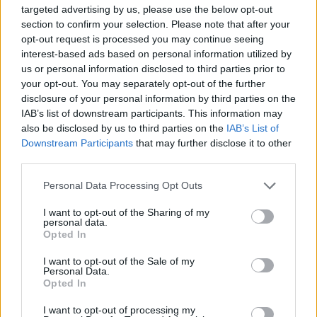
targeted advertising by us, please use the below opt-out
section to confirm your selection. Please note that after your
opt-out request is processed you may continue seeing
ΑΘΛΗΤΙΣΜΟΣ
interest-based ads based on personal information utilized by
Πολιτική παρέμβαση στο Μουντιάλ, το
us or personal information disclosed to third parties prior to
τηλεφώνημα Τραμπ στον Ινφαντίνο
your opt-out. You may separately opt-out of the further
disclosure of your personal information by third parties on the
IAB’s list of downstream participants. This information may
also be disclosed by us to third parties on the
IAB’s List of
Downstream Participants
that may further disclose it to other
third parties.
Please note that this website/app uses one or more Google
Personal Data Processing Opt Outs
services and may gather and store information including but
not limited to your visit or usage behaviour. You may click to
I want to opt-out of the Sharing of my
personal data.
grant or deny consent to Google and its third-party tags to
Opted In
use your data for below specified purposes in below Google
consent section.
I want to opt-out of the Sale of my
Personal Data.
Opted In
I want to opt-out of processing my