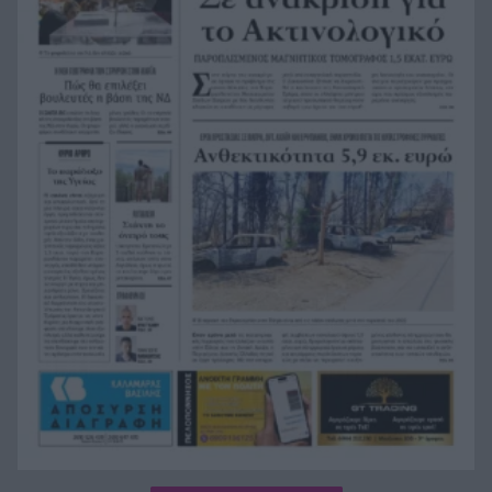
του! ΦΩΤΟ
Κόκκινα τα 118 κτίρια στις 325 αυτοψίες των
20:12
πληγεισών περιοχών από τις καταστροφικές
πυρκαγιές
Η ανακοίνωση της ΕΑΠ για Βασιλάκο και
20:00
Μαμάση
Γιατί οδηγήθηκαν στη φυλακή οι οι δύο Ινδοί,
19:48
που κατηγορούνται για τη δολοφονία του
58χρονου ψυχολόγου στο Ναύπλιο, ΒΙΝΤΕΟ