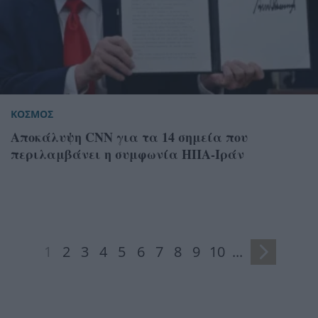
ΚΟΣΜΟΣ
Αποκάλυψη CNN για τα 14 σημεία που
περιλαμβάνει η συμφωνία ΗΠΑ-Ιράν
1
2
3
4
5
6
7
8
9
10
...