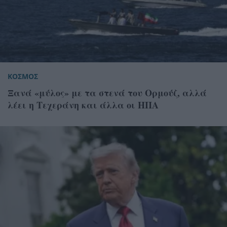
ΚΟΣΜΟΣ
Ξανά «μύλος» με τα στενά του Ορμούζ, αλλά
λέει η Τεχεράνη και άλλα οι ΗΠΑ