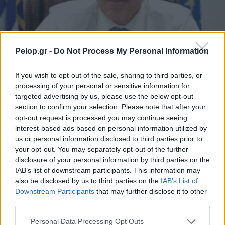
Pelop.gr -
Do Not Process My Personal Information
If you wish to opt-out of the sale, sharing to third parties, or
LIFE
processing of your personal or sensitive information for
Υπουργείο Υγείας: Δωρεάν προληπτικές
targeted advertising by us, please use the below opt-out
section to confirm your selection. Please note that after your
εξετάσεις για τον καρκίνο τραχήλου της
opt-out request is processed you may continue seeing
μήτρας – SMS μέσα στον Δεκέμβριο στις
interest-based ads based on personal information utilized by
ηλικίες 21 έως 65 ετών
us or personal information disclosed to third parties prior to
your opt-out. You may separately opt-out of the further
disclosure of your personal information by third parties on the
IAB’s list of downstream participants. This information may
also be disclosed by us to third parties on the
IAB’s List of
Downstream Participants
that may further disclose it to other
third parties.
Please note that this website/app uses one or more Google
Personal Data Processing Opt Outs