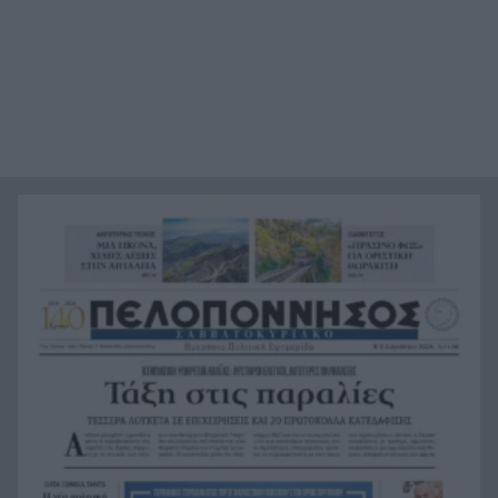
Η Ελλάδα θα διεκδικήσει την 9η θέση στο
19:36
Παγκόσμιο πρωτάθλημα Παίδων
Τεσσάρων χρονών παιδί βρέθηκε νεκρό σε
19:24
πισίνα στην Πάρο, ανείπωτη τραγωδία
Μπαράζ συλλήψεων για ναρκωτικά σε Κέρκυρα
19:12
και Λευκάδα
Στον Αστακό ολοκληρώνεται το Ράλι Ιονίου
19:04
Το ναυάγιο των 83 χρόνων: Εντοπίστηκε στο
19:00
Ιόνιο η γερμανική τορπιλάκατος LS 6 του 1943
Τεράστια αρκούδα σχεδόν 300 κιλά βρέθηκε
18:48
νεκρή στην Καστοριά
Τρομερό τροχαίο με γουρούνα στον δρόμο
18:36
Μυρτιάς-Αγίου Ηλία, ΦΩΤΟ
Η Εθνική Παίδων μπροστά για μεγάλο διάστημα,
18:24
αλλά ηττήθηκε από το Ισράηλ