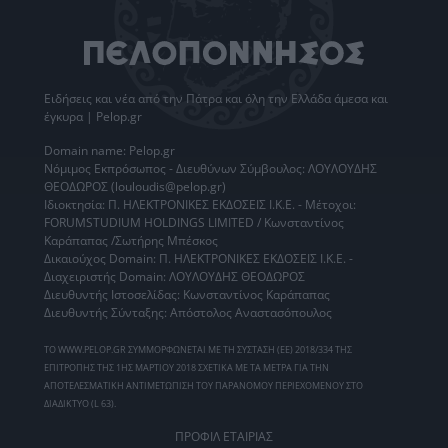
Ειδήσεις
και νέα από την
Πάτρα
και όλη την Ελλάδα άμεσα και
έγκυρα | Pelop.gr
Domain name: Pelop.gr
Νόμιμος Εκπρόσωπος - Διευθύνων Σύμβουλος: ΛΟΥΛΟΥΔΗΣ
ΘΕΟΔΩΡΟΣ (louloudis@pelop.gr)
Ιδιοκτησία: Π. ΗΛΕΚΤΡΟΝΙΚΕΣ ΕΚΔΟΣΕΙΣ Ι.Κ.Ε. - Μέτοχοι:
FORUMSTUDIUM HOLDINGS LIMITED / Κωνσταντίνος
Καράπαπας /Σωτήρης Μπέσκος
Δικαιούχος Domain: Π. ΗΛΕΚΤΡΟΝΙΚΕΣ ΕΚΔΟΣΕΙΣ Ι.Κ.Ε. -
Διαχειριστής Domain: ΛΟΥΛΟΥΔΗΣ ΘΕΟΔΩΡΟΣ
Διευθυντής Ιστοσελίδας: Κωνσταντίνος Καράπαπας
Διευθυντής Σύνταξης: Απόστολος Αναστασόπουλος
ΤΟ WWW.PELOP.GR ΣΥΜΜΟΡΦΩΝΕΤΑΙ ΜΕ ΤΗ ΣΥΣΤΑΣΗ (ΕΕ) 2018/334 ΤΗΣ
ΕΠΙΤΡΟΠΗΣ ΤΗΣ 1ΗΣ ΜΑΡΤΙΟΥ 2018 ΣΧΕΤΙΚΑ ΜΕ ΤΑ ΜΕΤΡΑ ΓΙΑ ΤΗΝ
ΑΠΟΤΕΛΕΣΜΑΤΙΚΗ ΑΝΤΙΜΕΤΩΠΙΣΗ ΤΟΥ ΠΑΡΑΝΟΜΟΥ ΠΕΡΙΕΧΟΜΕΝΟΥ ΣΤΟ
ΔΙΑΔΙΚΤΥΟ (L 63).
ΠΡΟΦΙΛ ΕΤΑΙΡΙΑΣ