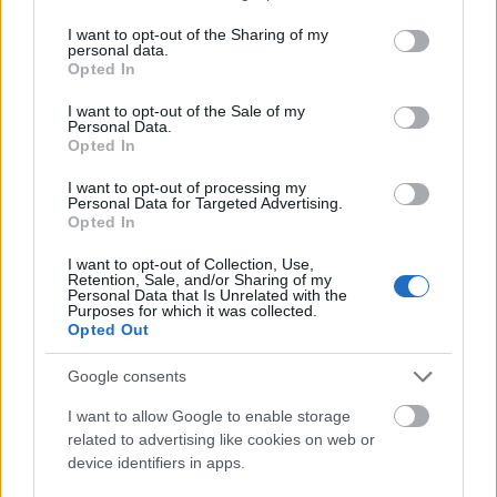
services and may gather and store information including but
not limited to your visit or usage behaviour. You may click to
I want to opt-out of the Sharing of my
personal data.
grant or deny consent to Google and its third-party tags to
Opted In
use your data for below specified purposes in below Google
consent section.
I want to opt-out of the Sale of my
Personal Data.
Opted In
I want to opt-out of processing my
Personal Data for Targeted Advertising.
ΛΟΓΟΙ ΥΓΕΙΑΣ
Opted In
Χαμηλά τα ποσοστά εμβολιασμού στην Ελλάδα
έναντι του καρκίνου του τραχήλου της μήτρας
I want to opt-out of Collection, Use,
Retention, Sale, and/or Sharing of my
Personal Data that Is Unrelated with the
Purposes for which it was collected.
Opted Out
Google consents
I want to allow Google to enable storage
related to advertising like cookies on web or
device identifiers in apps.