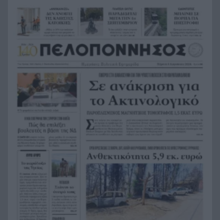
παρουσιάσουν προφορικά τις εργασίες τους
Το τελευταίο «αντίο» στην τελετή αποτέφρωσης
20:36
του συντονιστή που σκοτώθηκε μετά τη
σύγκρουση ελικοπτέρων στην Ψάθα, ΦΩΤΟ
Στιγμές αγωνίας και θρίλερ στο Αίγιο: Οδηγός
20:24
λεωφορείου έχασε τις αισθήσεις του και τη ζωή
του! ΦΩΤΟ
Κόκκινα τα 118 κτίρια στις 325 αυτοψίες των
20:12
πληγεισών περιοχών από τις καταστροφικές
πυρκαγιές
Η ανακοίνωση της ΕΑΠ για Βασιλάκο και
20:00
Μαμάση
Γιατί οδηγήθηκαν στη φυλακή οι οι δύο Ινδοί,
19:48
που κατηγορούνται για τη δολοφονία του
58χρονου ψυχολόγου στο Ναύπλιο, ΒΙΝΤΕΟ