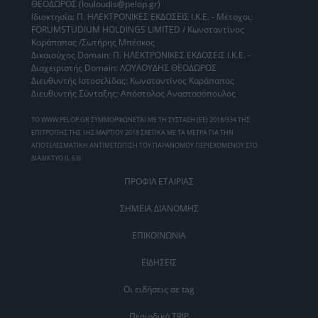
ΘΕΟΔΩΡΟΣ (louloudis@pelop.gr)
Ιδιοκτησία: Π. ΗΛΕΚΤΡΟΝΙΚΕΣ ΕΚΔΟΣΕΙΣ Ι.Κ.Ε. - Μέτοχοι:
FORUMSTUDIUM HOLDINGS LIMITED / Κωνσταντίνος
Καράπαπας /Σωτήρης Μπέσκος
Δικαιούχος Domain: Π. ΗΛΕΚΤΡΟΝΙΚΕΣ ΕΚΔΟΣΕΙΣ Ι.Κ.Ε. -
Διαχειριστής Domain: ΛΟΥΛΟΥΔΗΣ ΘΕΟΔΩΡΟΣ
Διευθυντής Ιστοσελίδας: Κωνσταντίνος Καράπαπας
Διευθυντής Σύνταξης: Απόστολος Αναστασόπουλος
ΤΟ WWW.PELOP.GR ΣΥΜΜΟΡΦΩΝΕΤΑΙ ΜΕ ΤΗ ΣΥΣΤΑΣΗ (ΕΕ) 2018/334 ΤΗΣ
ΕΠΙΤΡΟΠΗΣ ΤΗΣ 1ΗΣ ΜΑΡΤΙΟΥ 2018 ΣΧΕΤΙΚΑ ΜΕ ΤΑ ΜΕΤΡΑ ΓΙΑ ΤΗΝ
ΑΠΟΤΕΛΕΣΜΑΤΙΚΗ ΑΝΤΙΜΕΤΩΠΙΣΗ ΤΟΥ ΠΑΡΑΝΟΜΟΥ ΠΕΡΙΕΧΟΜΕΝΟΥ ΣΤΟ
ΔΙΑΔΙΚΤΥΟ (L 63).
ΠΡΟΦΙΛ ΕΤΑΙΡΙΑΣ
ΣΗΜΕΙΑ ΔΙΑΝΟΜΗΣ
ΕΠΙΚΟΙΝΩΝΙΑ
ΕΙΔΗΣΕΙΣ
Οι ειδήσεις σε tag
Περιοδικό TRIP