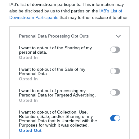
IAB’s list of downstream participants. This information may
also be disclosed by us to third parties on the
IAB’s List of
Downstream Participants
that may further disclose it to other
third parties.
Please note that this website/app uses one or more Google
Personal Data Processing Opt Outs
services and may gather and store information including but
not limited to your visit or usage behaviour. You may click to
I want to opt-out of the Sharing of my
personal data.
grant or deny consent to Google and its third-party tags to
Opted In
use your data for below specified purposes in below Google
consent section.
I want to opt-out of the Sale of my
Personal Data.
Opted In
I want to opt-out of processing my
Personal Data for Targeted Advertising.
Opted In
ΕΛΛΑΔΑ
I want to opt-out of Collection, Use,
Κεφαλονιά: Για «τυπικές επικοινωνίες» μιλάει
Retention, Sale, and/or Sharing of my
ο σύντροφος της 19χρονης Μυρτούς για το
Personal Data that Is Unrelated with the
Purposes for which it was collected.
μοιραίο βράδυ
Opted Out