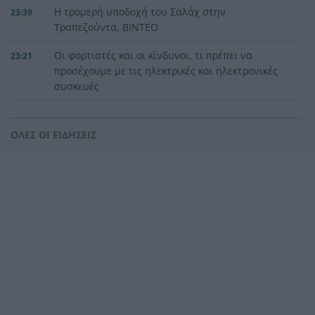
Η τρομερή υποδοχή του Σαλάχ στην
23:39
Τραπεζούντα, ΒΙΝΤΕΟ
Οι φορτιστές και οι κίνδυνοι, τι πρέπει να
23:21
προσέχουμε με τις ηλεκτρικές και ηλεκτρονικές
συσκευές
Στην Αθήνα η 46χρονη που κατηγορείται για
23:02
συμμετοχή στην τραγωδία της Marfin
ΟΛΕΣ ΟΙ ΕΙΔΗΣΕΙΣ
Ο ΠΑΟΚ τα έκανε θάλασσα και τώρα τρέχει
22:56
Έρχονται νέα 40άρια, αλλά και ισχυρά μελτέμια
22:48
το επόμενο τριήμερο
Η μεγάλη κλήρωση του Τζόκερ
22:36
Η Παναχαϊκή ανακοίνωσε πρωτότυπα και
22:24
Νικολάου, ΦΩΤΟ
«Δεν χάσαμε μόνο ένα σπίτι», η τρομερή ιστορία
22:12