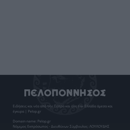
Ειδήσεις
και νέα από την
Πάτρα
και όλη την Ελλάδα άμεσα και
έγκυρα | Pelop.gr
Domain name: Pelop.gr
Νόμιμος Εκπρόσωπος - Διευθύνων Σύμβουλος: ΛΟΥΛΟΥΔΗΣ