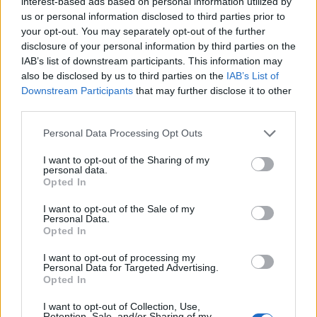
interest-based ads based on personal information utilized by
us or personal information disclosed to third parties prior to
your opt-out. You may separately opt-out of the further
disclosure of your personal information by third parties on the
IAB’s list of downstream participants. This information may
also be disclosed by us to third parties on the
IAB’s List of
Downstream Participants
that may further disclose it to other
third parties.
ΕΛΛΑΔΑ
Please note that this website/app uses one or more Google
Personal Data Processing Opt Outs
Κολωνός – Υπόθεση 12χρονης: Παρατείνεται η
services and may gather and store information including but
not limited to your visit or usage behaviour. You may click to
I want to opt-out of the Sharing of my
κράτηση της μητέρας της για έξι ακόμα μήνες
personal data.
grant or deny consent to Google and its third-party tags to
Opted In
use your data for below specified purposes in below Google
consent section.
I want to opt-out of the Sale of my
Personal Data.
Opted In
I want to opt-out of processing my
Personal Data for Targeted Advertising.
Opted In
I want to opt-out of Collection, Use,
Retention, Sale, and/or Sharing of my