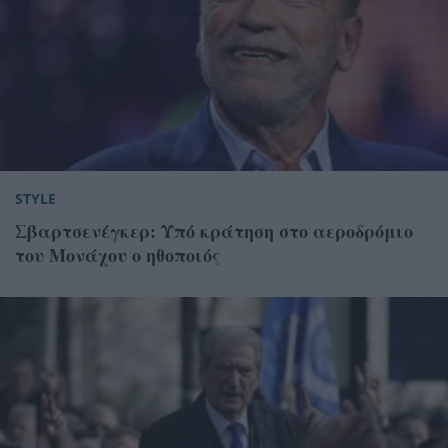
STYLE
Σβαρτσενέγκερ: Υπό κράτηση στο αεροδρόμιο
του Μονάχου ο ηθοποιός