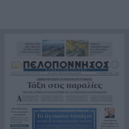
Κάνναβη, skunk, 90.000 ευρώ και τρεις
16:33
συλλήψεις στην Αττική, ΒΙΝΤΕΟ
«Ιδιαίτερα δυσμενείς πυρομετεωρολογικές
16:24
συνθήκες αναμένονται το επόμενο 48ωρο»,
κόκκινος συναγερμός για 6 περιφέρειες
«Φοβόμουν ότι θα πεθάνω»: Μαθήτρια
16:22
περιγράφει την επίθεση σε σχολείο της
Ταϊλάνδης με 9 νεκρούς
Τεράστιο πλήγμα και βαρύ πένθος για τον
16:12
Λιονέλ Μέσι, πέθανε ο πατέρας του
Αυτά είναι τα 8 φρούτα με την περισσότερη
16:11
πρωτεΐνη
Αποκαλύφθηκε η ταυτότητα της γυναίκας, που η
16:02
σορός της βρέθηκε σε προχωρημένη σήψη στον
Λυκαβηττό