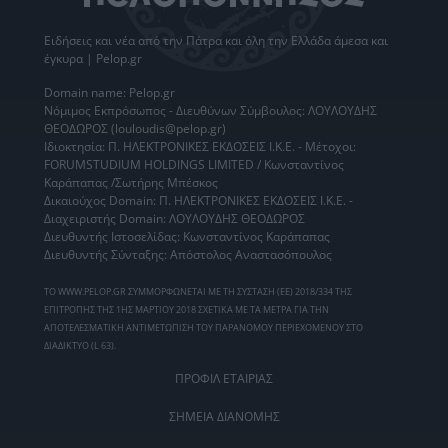
Ειδήσεις
και νέα από την
Πάτρα
και όλη την Ελλάδα άμεσα και
έγκυρα | Pelop.gr
Domain name: Pelop.gr
Νόμιμος Εκπρόσωπος - Διευθύνων Σύμβουλος: ΛΟΥΛΟΥΔΗΣ
ΘΕΟΔΩΡΟΣ (louloudis@pelop.gr)
Ιδιοκτησία: Π. ΗΛΕΚΤΡΟΝΙΚΕΣ ΕΚΔΟΣΕΙΣ Ι.Κ.Ε. - Μέτοχοι:
FORUMSTUDIUM HOLDINGS LIMITED / Κωνσταντίνος
Καράπαπας /Σωτήρης Μπέσκος
Δικαιούχος Domain: Π. ΗΛΕΚΤΡΟΝΙΚΕΣ ΕΚΔΟΣΕΙΣ Ι.Κ.Ε. -
Διαχειριστής Domain: ΛΟΥΛΟΥΔΗΣ ΘΕΟΔΩΡΟΣ
Διευθυντής Ιστοσελίδας: Κωνσταντίνος Καράπαπας
Διευθυντής Σύνταξης: Απόστολος Αναστασόπουλος
ΤΟ WWW.PELOP.GR ΣΥΜΜΟΡΦΩΝΕΤΑΙ ΜΕ ΤΗ ΣΥΣΤΑΣΗ (ΕΕ) 2018/334 ΤΗΣ
ΕΠΙΤΡΟΠΗΣ ΤΗΣ 1ΗΣ ΜΑΡΤΙΟΥ 2018 ΣΧΕΤΙΚΑ ΜΕ ΤΑ ΜΕΤΡΑ ΓΙΑ ΤΗΝ
ΑΠΟΤΕΛΕΣΜΑΤΙΚΗ ΑΝΤΙΜΕΤΩΠΙΣΗ ΤΟΥ ΠΑΡΑΝΟΜΟΥ ΠΕΡΙΕΧΟΜΕΝΟΥ ΣΤΟ
ΔΙΑΔΙΚΤΥΟ (L 63).
ΠΡΟΦΙΛ ΕΤΑΙΡΙΑΣ
ΣΗΜΕΙΑ ΔΙΑΝΟΜΗΣ