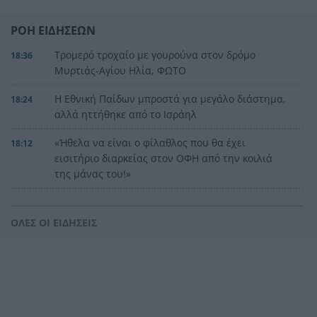
ΡΟΗ ΕΙΔΗΣΕΩΝ
Τρομερό τροχαίο με γουρούνα στον δρόμο
18:36
Μυρτιάς-Αγίου Ηλία, ΦΩΤΟ
Η Εθνική Παίδων μπροστά για μεγάλο διάστημα,
18:24
αλλά ηττήθηκε από το Ισράηλ
«Ήθελα να είναι ο φίλαθλος που θα έχει
18:12
εισιτήριο διαρκείας στον ΟΦΗ από την κοιλιά
της μάνας του!»
Τέθηκε υπό έλεγχο η φωτιά στο Κιλκίς
18:01
ΟΛΕΣ ΟΙ ΕΙΔΗΣΕΙΣ
Πρίγκιπας Ουίλιαμ και Χάρι: Πότε συναντήθηκαν
17:51
τελευταία φορά – Στο μηδέν οι σχέσεις τους
Κιλκίς: Φωτιά, επιχειρούν τρία αεροσκάφη, 28
17:43
πυροσβέστες, εθελοντές και 9 οχήματα