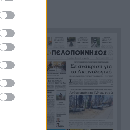
Επιχείρηση διάσωσης στην
9:52
Κρήτη: Εντοπίστηκαν 40
μετανάστες νότια της
Ιεράπετρας
«Ένα παιδί μετράει τ’ άστρα»
9:42
του Μενέλαου Λουντέμη στην
Αρχαία Ολυμπία
Τρόμος σε κατάστημα στο
9:35
Αίγιο: Την χτύπησαν και της
πήραν τα χρήματα –
Χειροπέδες σε δύο αλλοδαπές
Σήμερα το τελευταίο «αντίο»
9:27
στον Λάκη Χαλκιά
Ακίνητα κοντά στη θάλασσα:
9:20
Πού «χτυπάνε κόκκινο» οι
τιμές στην Πελοπόννησο