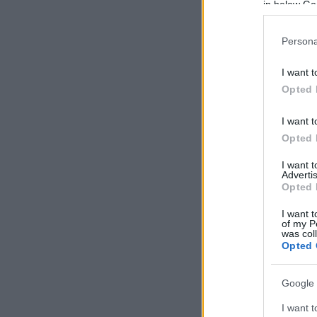
in below Go
Persona
I want t
Opted 
I want t
Opted 
I want 
Advertis
Opted 
I want t
of my P
was col
Opted 
Google 
I want t