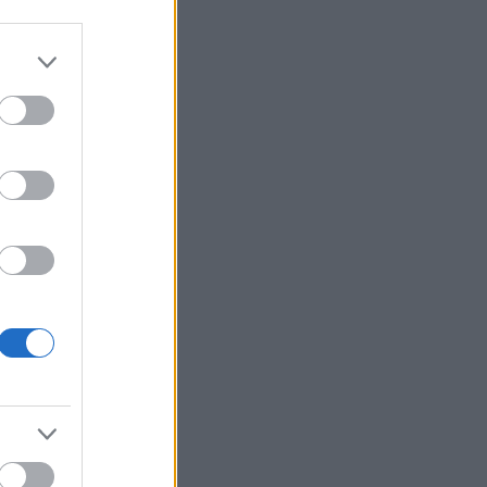
Νέων Ανδρών στο Ευρωπαϊκό
Πρωτάθλημα
Ξέσπασε ο Τραμπ για τα
10:25
δημοσιεύματα περί έλλειψης
πυρομαχικών στον πόλεμο
Δένδιας για τη Συμφωνία ΑΟΖ
10:16
με την Αίγυπτο:
«Κατοχυρώσαμε το εθνικό
συμφέρον με βάση το Διεθνές
Δίκαιο»
Οι σημερινές προβλέψεις για
10:09
όλα τα ζώδια
Μπλόκο σε γλέντι στην
10:00
Ακράτα: Σύλληψη για τη live
μουσική που ξεσήκωσε την
περιοχή