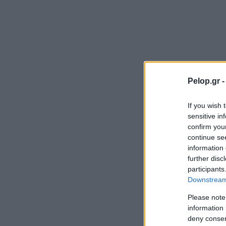
Pelop.gr 
If you wish 
sensitive in
confirm you
continue se
information 
further disc
participants
Downstream 
Please note
information 
deny consent