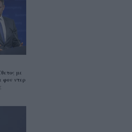
θετος με
α φον ντερ
ς