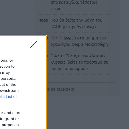
από καταιγίδα, τέσσερις
νεκροί
Που θα δείτε την μάχη του
10:55
ΠΑΟΚ με την Αντερλεχτ
ΠΓΝΠ: Δωρεά στη μνήμη του
10:53
ογκολόγου Θωμά Μακατσώρη
Γαλλία: Τέλος οι ενοχλητικές
10:50
sonal or
κλήσεις, δείτε το πρόστιμο σε
ection to
όσους παρανομούν
ou may
 personal
Υπόθεση Marfin: Στην Ελλάδα
10:42
out of the
το βράδυ η 46χρονη
ΟΛΕΣ ΟΙ ΕΙΔΗΣΕΙΣ
 downstream
κατηγορούμενη – Αύριο στον
B’s List of
εισαγγελέα και την ανακρίτρια
Σε ιστορικό χαμηλό τα επίπεδα
10:39
er and store
φυσικού αερίου στην Ευρώπη
to grant or
ed purposes
Με τρεις Πατρινούς η Εθνική
10:32