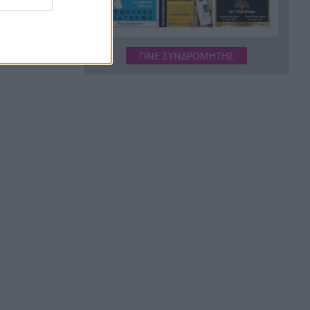
Ράλι για τον χρυσό: Έσπασε το
9:11
φράγμα των 4.300 δολαρίων
Ιός Δυτικού Νείλου: 65 τα
9:03
ΓΙΝΕ ΣΥΝΔΡΟΜΗΤΗΣ
κρούσματα και 6 οι νεκροί
στην Ελλάδα, 23 νέα
κρούσματα σε μια εβδομάδα