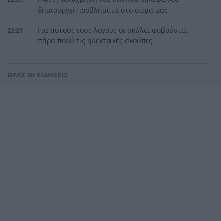
δημιουργεί προβλήματα στο σώμα μας
Για αυτούς τους λόγους οι σκύλοι φοβούνται
22:21
πάρα πολύ τις ηλεκτρικές σκούπες
Ξυλοδαρμός Βρετανού στην Κρήτη από πέντε
22:00
νεαρούς νταήδες
ΟΛΕΣ ΟΙ ΕΙΔΗΣΕΙΣ
Ευρωπαϊκό πρωτάθλημα στίβου με Τεντόγλου,
21:55
Καραλή, Στεφανίδη, Ντρισμπιώτη, Τζένγκο
Η αβλεψία στην τραγωδία της Πάρου, έτσι έγινε
21:45
το μεγάλο κακό με τον πνιγμό του 4χρονου,
πολλά τα ερωτηματικά
Πάνω από ένα εκατ. ευρώ τα πρόστιμα από τις
21:36
αρχές του χρόνου, νέες συλλήψεις σε Κορινθία,
Λέσβο
Ενίσχυση στη θέση «1» για τον Αίαντα ΑΣΑΑ
21:24