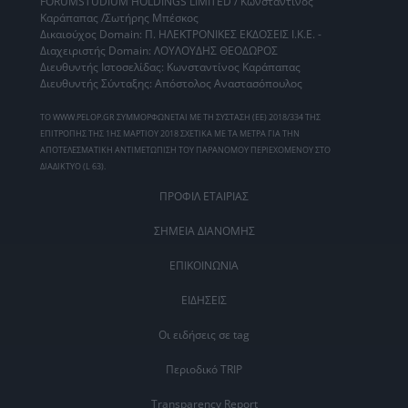
FORUMSTUDIUM HOLDINGS LIMITED / Κωνσταντίνος
Καράπαπας /Σωτήρης Μπέσκος
Δικαιούχος Domain: Π. ΗΛΕΚΤΡΟΝΙΚΕΣ ΕΚΔΟΣΕΙΣ Ι.Κ.Ε. -
Διαχειριστής Domain: ΛΟΥΛΟΥΔΗΣ ΘΕΟΔΩΡΟΣ
Διευθυντής Ιστοσελίδας: Κωνσταντίνος Καράπαπας
Διευθυντής Σύνταξης: Απόστολος Αναστασόπουλος
ΤΟ WWW.PELOP.GR ΣΥΜΜΟΡΦΩΝΕΤΑΙ ΜΕ ΤΗ ΣΥΣΤΑΣΗ (ΕΕ) 2018/334 ΤΗΣ
ΕΠΙΤΡΟΠΗΣ ΤΗΣ 1ΗΣ ΜΑΡΤΙΟΥ 2018 ΣΧΕΤΙΚΑ ΜΕ ΤΑ ΜΕΤΡΑ ΓΙΑ ΤΗΝ
ΑΠΟΤΕΛΕΣΜΑΤΙΚΗ ΑΝΤΙΜΕΤΩΠΙΣΗ ΤΟΥ ΠΑΡΑΝΟΜΟΥ ΠΕΡΙΕΧΟΜΕΝΟΥ ΣΤΟ
ΔΙΑΔΙΚΤΥΟ (L 63).
ΠΡΟΦΙΛ ΕΤΑΙΡΙΑΣ
ΣΗΜΕΙΑ ΔΙΑΝΟΜΗΣ
ΕΠΙΚΟΙΝΩΝΙΑ
ΕΙΔΗΣΕΙΣ
Οι ειδήσεις σε tag
Περιοδικό TRIP
Transparency Report