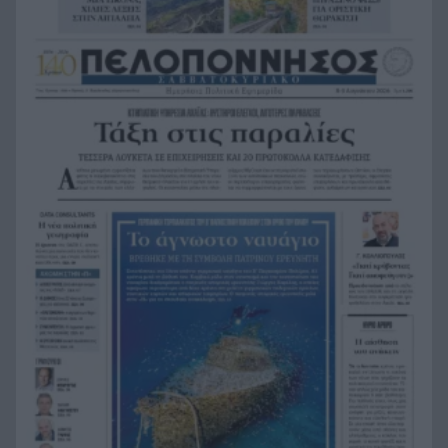
«Λένε προδότες και πληρωμένους όσους
19:48
αποχωρούν», διαζύγιο με αιχμές στο κόμμα
Καρυστιανού
Η Ελλάδα θα διεκδικήσει την 9η θέση στο
19:36
Παγκόσμιο πρωτάθλημα Παίδων
Τεσσάρων χρονών παιδί βρέθηκε νεκρό σε
19:24
πισίνα στην Πάρο, ανείπωτη τραγωδία
Μπαράζ συλλήψεων για ναρκωτικά σε Κέρκυρα
19:12
και Λευκάδα
Στον Αστακό ολοκληρώνεται το Ράλι Ιονίου
19:04