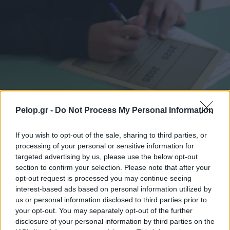
Pelop.gr -
Do Not Process My Personal Information
If you wish to opt-out of the sale, sharing to third parties, or
processing of your personal or sensitive information for
ΕΛΛΑΔΑ
targeted advertising by us, please use the below opt-out
Πανελλαδικές 2025: Από σήμερα οι υποψήφιοι
section to confirm your selection. Please note that after your
opt-out request is processed you may continue seeing
αποκτούν κωδικό για Μηχανογραφικό – Τι
interest-based ads based on personal information utilized by
ισχύει για ΓΕΛ, ΕΠΑΛ και ΣΑΕΚ
us or personal information disclosed to third parties prior to
your opt-out. You may separately opt-out of the further
disclosure of your personal information by third parties on the