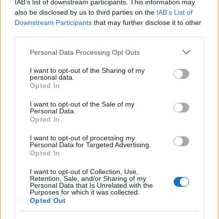
IAB’s list of downstream participants. This information may
also be disclosed by us to third parties on the
IAB’s List of
Downstream Participants
that may further disclose it to other
third parties.
Please note that this website/app uses one or more Google
Personal Data Processing Opt Outs
services and may gather and store information including but
not limited to your visit or usage behaviour. You may click to
I want to opt-out of the Sharing of my
personal data.
grant or deny consent to Google and its third-party tags to
Opted In
use your data for below specified purposes in below Google
consent section.
I want to opt-out of the Sale of my
Personal Data.
Opted In
I want to opt-out of processing my
ΤΟΠΙΚΑ ΝΕΑ
Personal Data for Targeted Advertising.
Opted In
Μηχανογραφικό 2024: Επέλεξαν σπουδές στον
τόπο τους, μέχρι πότε και τι αλλαγές μπορούν
I want to opt-out of Collection, Use,
Retention, Sale, and/or Sharing of my
να γίνουν
Personal Data that Is Unrelated with the
Purposes for which it was collected.
Opted Out