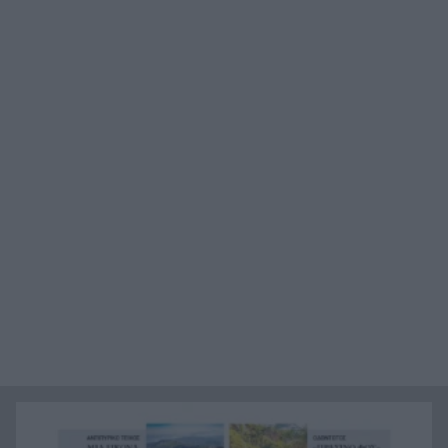
Ιράν: Όροι που «καίνε» για το άνοιγμα των
21:12
Στενών του Ορμούζ
Το βιολί της στο Αιγαίο η Τουρκία, συνεχίζει τις
21:00
παραβιάσεις
Αυτή είναι η μαρμελάδα που ανακλήθηκε από
20:48
τον ΕΦΕΤ, ο λόγος
Χαμάς: Παραμένει έτοιμη να εφαρμόσει το
20:36
ειρηνευτικό σχέδιο των ΗΠΑ για τη Γάζα
Φιστίκια: 6 οφέλη για καρδιά, έντερο και
20:24
σάκχαρο – Τι δείχνουν οι μελέτες
«Ας αναπαυτεί εν ειρήνη», Ρεάλ, Μπαρτσελόνα
20:12
και Ομοσπονδία Αργεντινής για τον χαμό του
πατέρα του Μέσι
Οι πνιγμοί είναι συνήθως «βουβοί»: Η
20:00
διασώστρια Δήμητρα Παναγιωτοπούλου για τις
εμπειρίες και το απαιτητικό της επάγγελμα