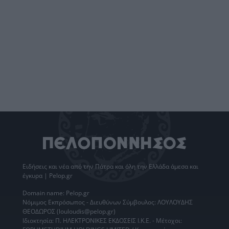
Ειδήσεις
και νέα από την
Πάτρα
και όλη την Ελλάδα άμεσα και
έγκυρα | Pelop.gr
Domain name: Pelop.gr
Νόμιμος Εκπρόσωπος - Διευθύνων Σύμβουλος: ΛΟΥΛΟΥΔΗΣ
ΘΕΟΔΩΡΟΣ (louloudis@pelop.gr)
Ιδιοκτησία: Π. ΗΛΕΚΤΡΟΝΙΚΕΣ ΕΚΔΟΣΕΙΣ Ι.Κ.Ε. - Μέτοχοι: