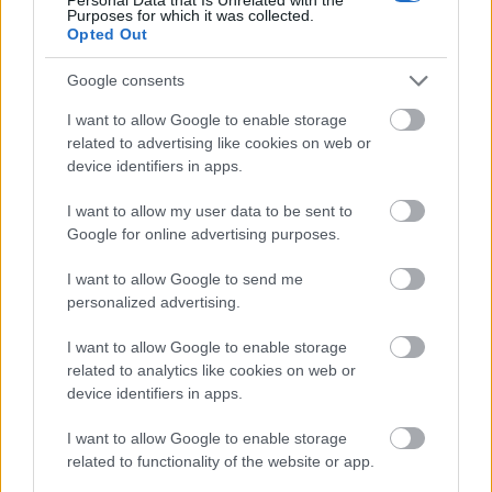
Purposes for which it was collected.
ΡΟΗ ΕΙΔΗΣΕΩΝ
Opted Out
Με Σπανούλη και Μπάρλο η Εθνική Παίδων στο
18:36
Ευρωπαϊκό πρωτάθλημα
Google consents
I want to allow Google to enable storage
«Αρπακτικό» σε βρετανικό πολεμικό πλοίο: Η
18:32
related to advertising like cookies on web or
25χρονη ναύτης πίσω από 6 σεξουαλικές
device identifiers in apps.
επιθέσεις
I want to allow my user data to be sent to
Δήμος Αιγιαλείας: Σε πλήρη εξέλιξη οι
18:23
Google for online advertising purposes.
διαδικασίες καταγραφής και αποκατάστασης
των ζημιών από την πυρκαγιά
I want to allow Google to send me
personalized advertising.
Υπόθεση Επστάιν: «Όχι» από τη Βρετανία σε
18:19
ΟΛΕΣ ΟΙ ΕΙΔΗΣΕΙΣ
δημόσια έρευνα – Οι δύο συλλήψεις που
I want to allow Google to enable storage
άνοιξαν νέο κεφάλαιο
related to analytics like cookies on web or
device identifiers in apps.
Χρηματιστήριο Αθηνών: Οι τράπεζες πάτησαν
18:11
«φρένο» – Οι 5 μετοχές που κράτησαν τις 2.600
I want to allow Google to enable storage
μονάδες
related to functionality of the website or app.