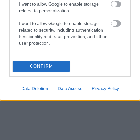
Πόσο υγιεινή είναι τελικά η χωριάτικη σαλάτα;
18:03
I want to allow Google to enable storage
related to personalization.
Αποκολλήθηκε κομμάτι ψευδοροφής στο
18:00
νοσοκομείο Κορίνθου, τραυματίστηκαν γιατρός
I want to allow Google to enable storage
και νοσηλεύτρια
related to security, including authentication
functionality and fraud prevention, and other
Θέουτα: Στο 2.600% τα κέντρα ανηλίκων – «Δεν
17:56
user protection.
υπάρχει άλλος χώρος»
Αδειοδωρόσημο οικοδόμων: Πότε μπαίνουν τα
17:49
χρήματα και τι πρέπει να γίνει με το IBAN
CONFIRM
Πάτε διακοπές; Αυτές είναι οι συσκευές που
17:48
πρέπει οπωσδήποτε να βγάλετε από την πρίζα
Data Deletion
Data Access
Privacy Policy
Συναγερμός στο Λονδίνο: Επίθεση με μαχαίρι
17:43
έστειλε 4 άνδρες στο νοσοκομείο – Συνελήφθη
47χρονη
Red Code για Αττική, Βοιωτία και Εύβοια
17:36
Η Ρώμη «βράζει» με αίσθηση 42 βαθμών: Η
17:29