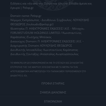
Ειδήσεις
και νέα από την
Πάτρα
και όλη την Ελλάδα άμεσα και
έγκυρα | Pelop.gr
Domain name: Pelop.gr
Νόμιμος Εκπρόσωπος - Διευθύνων Σύμβουλος: ΛΟΥΛΟΥΔΗΣ
ΘΕΟΔΩΡΟΣ (louloudis@pelop.gr)
Ιδιοκτησία: Π. ΗΛΕΚΤΡΟΝΙΚΕΣ ΕΚΔΟΣΕΙΣ Ι.Κ.Ε. - Μέτοχοι:
FORUMSTUDIUM HOLDINGS LIMITED / Κωνσταντίνος
Καράπαπας /Σωτήρης Μπέσκος
Δικαιούχος Domain: Π. ΗΛΕΚΤΡΟΝΙΚΕΣ ΕΚΔΟΣΕΙΣ Ι.Κ.Ε. -
Διαχειριστής Domain: ΛΟΥΛΟΥΔΗΣ ΘΕΟΔΩΡΟΣ
Διευθυντής Ιστοσελίδας: Κωνσταντίνος Καράπαπας
Διευθυντής Σύνταξης: Απόστολος Αναστασόπουλος
ΤΟ WWW.PELOP.GR ΣΥΜΜΟΡΦΩΝΕΤΑΙ ΜΕ ΤΗ ΣΥΣΤΑΣΗ (ΕΕ) 2018/334 ΤΗΣ
ΕΠΙΤΡΟΠΗΣ ΤΗΣ 1ΗΣ ΜΑΡΤΙΟΥ 2018 ΣΧΕΤΙΚΑ ΜΕ ΤΑ ΜΕΤΡΑ ΓΙΑ ΤΗΝ
ΑΠΟΤΕΛΕΣΜΑΤΙΚΗ ΑΝΤΙΜΕΤΩΠΙΣΗ ΤΟΥ ΠΑΡΑΝΟΜΟΥ ΠΕΡΙΕΧΟΜΕΝΟΥ ΣΤΟ
ΔΙΑΔΙΚΤΥΟ (L 63).
ΠΡΟΦΙΛ ΕΤΑΙΡΙΑΣ
ΣΗΜΕΙΑ ΔΙΑΝΟΜΗΣ
ΕΠΙΚΟΙΝΩΝΙΑ