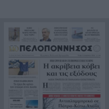
κίνηση του Πάπα για 5.000 προσκυνητές
«Να, αυτό, ένα πιατάκι μάς έμεινε. «Αυτό το
17:24
δάσος δεν θα ζήσουμε να το ξαναδούμε»,
συγκλονίζουν οι πυρόπληκτοι στο Πόρτο
Γερμενό
Η Κάλας τραβά «γραμμή» στην Άγκυρα: Η
17:15
προϋπόθεση της ΕΕ για να προχωρήσουν οι
σχέσεις
Η μεγάλη βόμβα της Αχαγιάς’82 με τον Γιάννη
17:10
Μολφέτα!
Μπορεί ο άνθρωπος να ζήσει 194 χρόνια;
17:03
Πτώση 30% σε καταστήματα εστίασης της
17:00
Πάτρας – Πέντε ιδιοκτήτες εξηγούν τους λόγους
Βίντεο: Κεραυνός πέφτει στη μέση του γηπέδου
16:48
– Νεκρός 24χρονος ποδοσφαιριστής